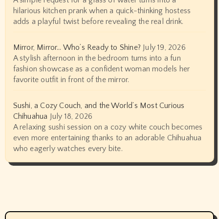
A simple request for a glass of water turns into a
hilarious kitchen prank when a quick-thinking hostess
adds a playful twist before revealing the real drink.
Mirror, Mirror… Who’s Ready to Shine?
July 19, 2026
A stylish afternoon in the bedroom turns into a fun
fashion showcase as a confident woman models her
favorite outfit in front of the mirror.
Sushi, a Cozy Couch, and the World’s Most Curious
Chihuahua
July 18, 2026
A relaxing sushi session on a cozy white couch becomes
even more entertaining thanks to an adorable Chihuahua
who eagerly watches every bite.