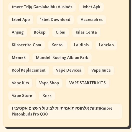
1more Trijų Garsiakalbių Ausinės
1xbet Apk
1xbet App
1xbet Download
Accessoires
Anjing
Bokep
Cibai
Kilas Cerita
Kilascerita.com
Kontol
Laidinis
Lanciao
Memek
Mundell Roofing Albion Park
Roof Replacement
Vape Devices
Vape Juice
Vape Kits
Vape Shop
VAPE STARTER KITS
Vape Store
Xnxx
אוזניות אלחוטיות אמיתיות לביטול רעשים אקטיבי 1more
Pistonbuds Pro Q30