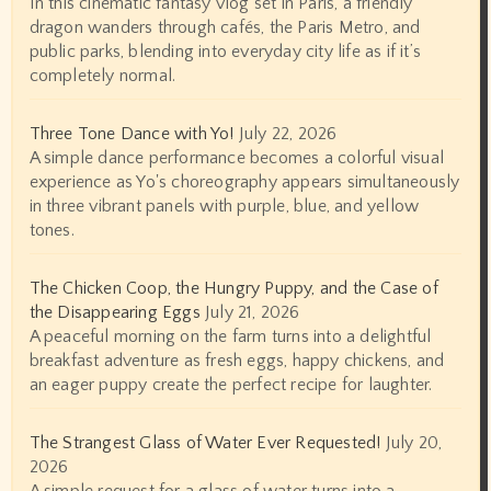
In this cinematic fantasy vlog set in Paris, a friendly
dragon wanders through cafés, the Paris Metro, and
public parks, blending into everyday city life as if it’s
completely normal.
Three Tone Dance with Yo!
July 22, 2026
A simple dance performance becomes a colorful visual
experience as Yo's choreography appears simultaneously
in three vibrant panels with purple, blue, and yellow
tones.
The Chicken Coop, the Hungry Puppy, and the Case of
the Disappearing Eggs
July 21, 2026
A peaceful morning on the farm turns into a delightful
breakfast adventure as fresh eggs, happy chickens, and
an eager puppy create the perfect recipe for laughter.
The Strangest Glass of Water Ever Requested!
July 20,
2026