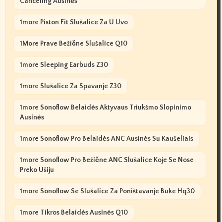
Canceling Ausinės
1more Piston Fit Slušalice Za U Uvo
1More Prave Bežične Slušalice Q10
1more Sleeping Earbuds Z30
1more Slušalice Za Spavanje Z30
1more Sonoflow Belaidės Aktyvaus Triukšmo Slopinimo
Ausinės
1more Sonoflow Pro Belaidės ANC Ausinės Su Kaušeliais
1more Sonoflow Pro Bežične ANC Slušalice Koje Se Nose
Preko Ušiju
1more Sonoflow Se Slušalice Za Poništavanje Buke Hq30
1more Tikros Belaidės Ausinės Q10