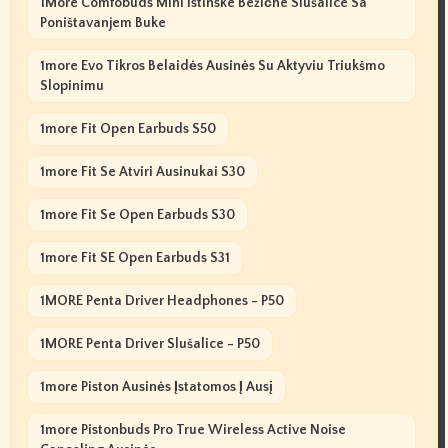
1More Comfobuds Mini Istinske Bežične Slušalice Sa
Poništavanjem Buke
1more Evo Tikros Belaidės Ausinės Su Aktyviu Triukšmo
Slopinimu
1more Fit Open Earbuds S50
1more Fit Se Atviri Ausinukai S30
1more Fit Se Open Earbuds S30
1more Fit SE Open Earbuds S31
1MORE Penta Driver Headphones - P50
1MORE Penta Driver Slušalice - P50
1more Piston Ausinės Įstatomos Į Ausį
1more Pistonbuds Pro True Wireless Active Noise