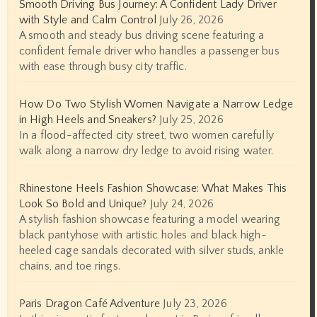
Smooth Driving Bus Journey: A Confident Lady Driver
with Style and Calm Control
July 26, 2026
A smooth and steady bus driving scene featuring a
confident female driver who handles a passenger bus
with ease through busy city traffic.
How Do Two Stylish Women Navigate a Narrow Ledge
in High Heels and Sneakers?
July 25, 2026
In a flood-affected city street, two women carefully
walk along a narrow dry ledge to avoid rising water.
Rhinestone Heels Fashion Showcase: What Makes This
Look So Bold and Unique?
July 24, 2026
A stylish fashion showcase featuring a model wearing
black pantyhose with artistic holes and black high-
heeled cage sandals decorated with silver studs, ankle
chains, and toe rings.
Paris Dragon Café Adventure
July 23, 2026