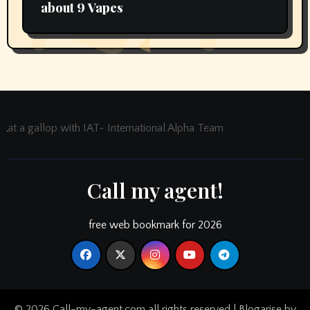
about 9 Vapes
at a gallop with IAT- International Alpha Team
Call my agent!
free web bookmark for 2026
© 2026 Call-my-agent.com all rights reserved
|
Blogarise
by