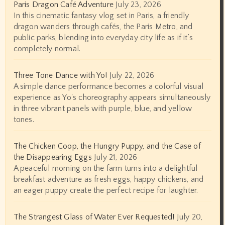
Paris Dragon Café Adventure
July 23, 2026
In this cinematic fantasy vlog set in Paris, a friendly
dragon wanders through cafés, the Paris Metro, and
public parks, blending into everyday city life as if it’s
completely normal.
Three Tone Dance with Yo!
July 22, 2026
A simple dance performance becomes a colorful visual
experience as Yo's choreography appears simultaneously
in three vibrant panels with purple, blue, and yellow
tones.
The Chicken Coop, the Hungry Puppy, and the Case of
the Disappearing Eggs
July 21, 2026
A peaceful morning on the farm turns into a delightful
breakfast adventure as fresh eggs, happy chickens, and
an eager puppy create the perfect recipe for laughter.
The Strangest Glass of Water Ever Requested!
July 20,