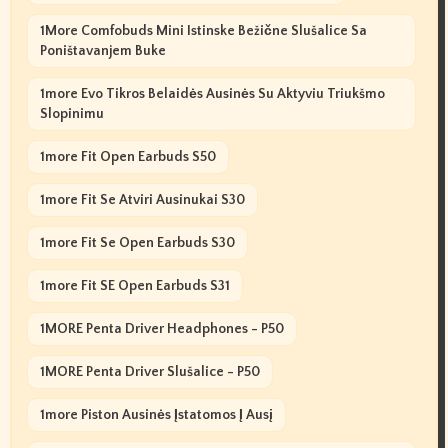
1More Comfobuds Mini Istinske Bežične Slušalice Sa
Poništavanjem Buke
1more Evo Tikros Belaidės Ausinės Su Aktyviu Triukšmo
Slopinimu
1more Fit Open Earbuds S50
1more Fit Se Atviri Ausinukai S30
1more Fit Se Open Earbuds S30
1more Fit SE Open Earbuds S31
1MORE Penta Driver Headphones - P50
1MORE Penta Driver Slušalice - P50
1more Piston Ausinės Įstatomos Į Ausį