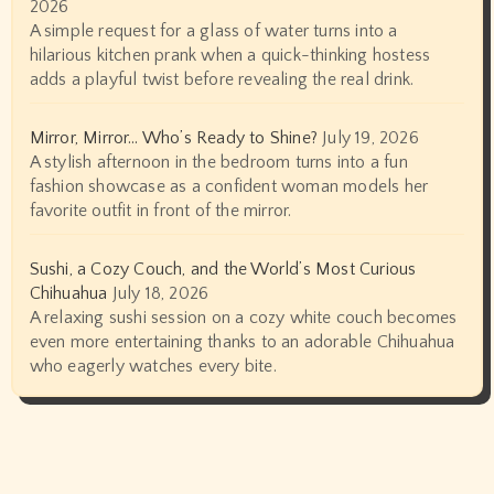
2026
A simple request for a glass of water turns into a
hilarious kitchen prank when a quick-thinking hostess
adds a playful twist before revealing the real drink.
Mirror, Mirror… Who’s Ready to Shine?
July 19, 2026
A stylish afternoon in the bedroom turns into a fun
fashion showcase as a confident woman models her
favorite outfit in front of the mirror.
Sushi, a Cozy Couch, and the World’s Most Curious
Chihuahua
July 18, 2026
A relaxing sushi session on a cozy white couch becomes
even more entertaining thanks to an adorable Chihuahua
who eagerly watches every bite.