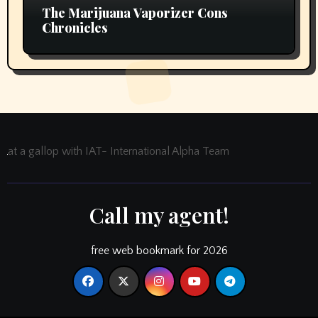
The Marijuana Vaporizer Cons
Chronicles
at a gallop with IAT- International Alpha Team
Call my agent!
free web bookmark for 2026