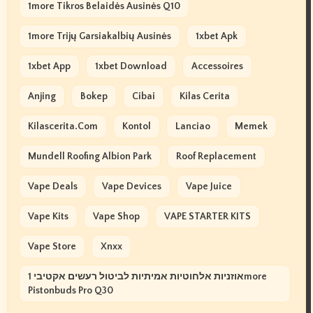
1more Tikros Belaidės Ausinės Q10
1more Trijų Garsiakalbių Ausinės
1xbet Apk
1xbet App
1xbet Download
Accessoires
Anjing
Bokep
Cibai
Kilas Cerita
Kilascerita.com
Kontol
Lanciao
Memek
Mundell Roofing Albion Park
Roof Replacement
Vape Deals
Vape Devices
Vape Juice
Vape Kits
Vape Shop
VAPE STARTER KITS
Vape Store
Xnxx
אוזניות אלחוטיות אמיתיות לביטול רעשים אקטיבי 1more
Pistonbuds Pro Q30