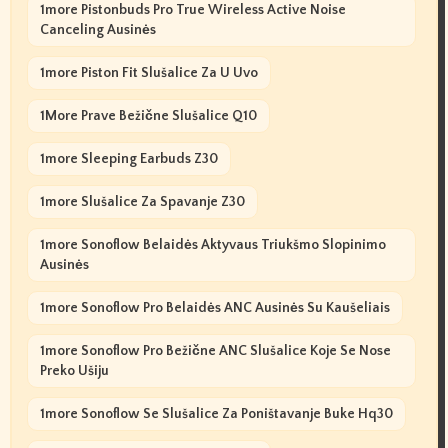
1more Pistonbuds Pro True Wireless Active Noise
Canceling Ausinės
1more Piston Fit Slušalice Za U Uvo
1More Prave Bežične Slušalice Q10
1more Sleeping Earbuds Z30
1more Slušalice Za Spavanje Z30
1more Sonoflow Belaidės Aktyvaus Triukšmo Slopinimo
Ausinės
1more Sonoflow Pro Belaidės ANC Ausinės Su Kaušeliais
1more Sonoflow Pro Bežične ANC Slušalice Koje Se Nose
Preko Ušiju
1more Sonoflow Se Slušalice Za Poništavanje Buke Hq30