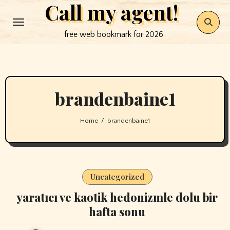
Call my agent!
Skip
to
free web bookmark for 2026
content
brandenbaine1
Home
brandenbaine1
Uncategorized
yaratıcı ve kaotik hedonizmle dolu bir
hafta sonu