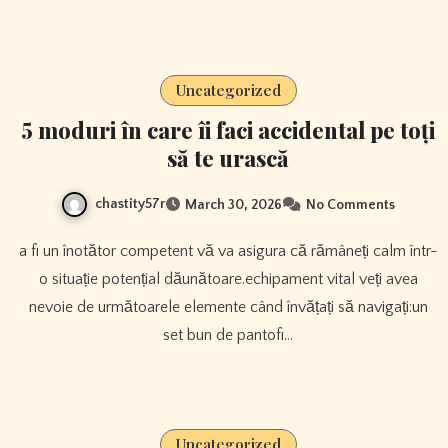
Uncategorized
5 moduri în care îi faci accidental pe toți
să te urască
chastity57r
March 30, 2026
No Comments
a fi un înotător competent vă va asigura că rămâneți calm într-
o situație potențial dăunătoare.echipament vital veți avea
nevoie de următoarele elemente când învățați să navigați:un
set bun de pantofi…
Uncategorized