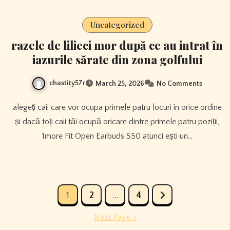
Uncategorized
razele de lilieci mor după ce au intrat în
iazurile sărate din zona golfului
chastity57r
March 25, 2026
No Comments
alegeți caii care vor ocupa primele patru locuri în orice ordine
și dacă toți caii tăi ocupă oricare dintre primele patru poziții,
1more Fit Open Earbuds S50 atunci ești un…
Posts
1
2
…
4
pagination
Next Page »