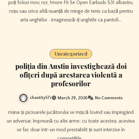
poți folosi mov, roz, 1more Fit Se Open Earbuds S31 albastru,
roșu sau orice altă nuanță de minge de tenis ca bază pentru
arta unghiilor. · imaginează-ți unghiile ca pantofi…
Uncategorized
poliția din Austin investighează doi
ofițeri după arestarea violentă a
profesorilor
chastity57r
March 29, 2026
No Comments
mâna și picioarele jucătorului se mișcă lovind sau împingând
un adversar, împreună cu alte arme; cu toate acestea, acestea
se fac doar într-un mod prestabilit și sunt interzise în
competițiile…