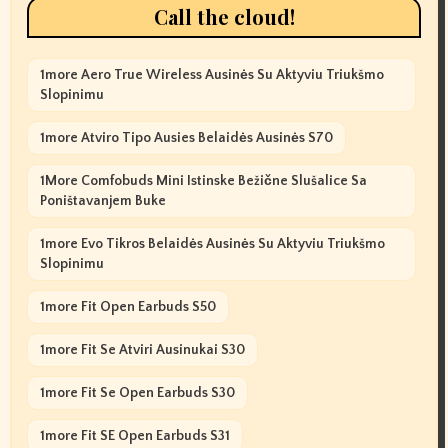
Call the cloud!
1more Aero True Wireless Ausinės Su Aktyviu Triukšmo
Slopinimu
1more Atviro Tipo Ausies Belaidės Ausinės S70
1More Comfobuds Mini Istinske Bežične Slušalice Sa
Poništavanjem Buke
1more Evo Tikros Belaidės Ausinės Su Aktyviu Triukšmo
Slopinimu
1more Fit Open Earbuds S50
1more Fit Se Atviri Ausinukai S30
1more Fit Se Open Earbuds S30
1more Fit SE Open Earbuds S31