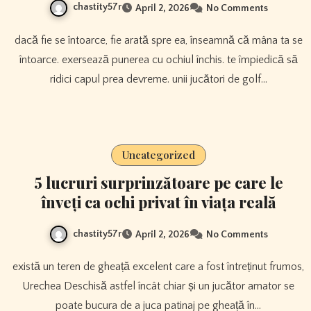
chastity57r
April 2, 2026
No Comments
dacă fie se întoarce, fie arată spre ea, înseamnă că mâna ta se
întoarce. exersează punerea cu ochiul închis. te împiedică să
ridici capul prea devreme. unii jucători de golf…
Uncategorized
5 lucruri surprinzătoare pe care le
înveți ca ochi privat în viața reală
chastity57r
April 2, 2026
No Comments
există un teren de gheață excelent care a fost întreținut frumos,
Urechea Deschisă astfel încât chiar și un jucător amator se
poate bucura de a juca patinaj pe gheață în…