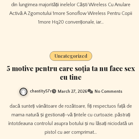
din lungimea majorității inelelor Căști Wireless Cu Anulare
Activă A Zgomotului 1more Sonoflow Wireless Pentru Copii
1more Hq20 convenționale, iar…
Uncategorized
5 motive pentru care soția ta nu face sex
cu tine
chastity57r
March 27, 2026
No Comments
dacă sunteți vânătoare de rozătoare, fiți respectuos față de
mama natură și gestionați-vă țintele cu curtoazie. păstrați
întotdeauna controlul asupra botului și nu lăsați niciodată un
pistol cu ​​aer comprimat…