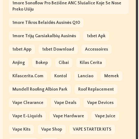
1more Sonoflow Pro Bežične ANC Slušalice Koje Se Nose
Preko Ušiju
1more Tikros Belaidės Ausinės Q10
1more Trijų Garsiakalbių Ausinės
1xbet Apk
1xbet App
1xbet Download
Accessoires
Anjing
Bokep
Cibai
Kilas Cerita
Kilascerita.com
Kontol
Lanciao
Memek
Mundell Roofing Albion Park
Roof Replacement
Vape Clearance
Vape Deals
Vape Devices
Vape E-Liquids
Vape Hardware
Vape Juice
Vape Kits
Vape Shop
VAPE STARTER KITS