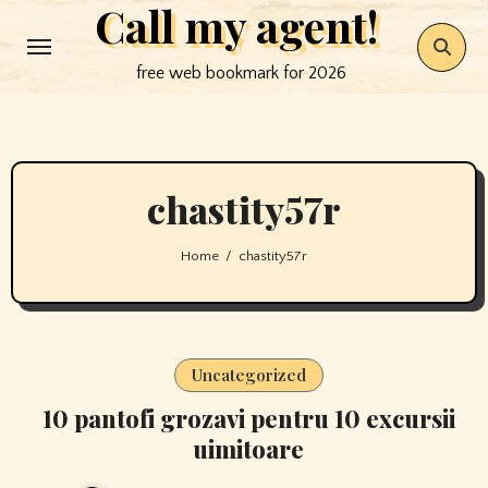
Call my agent!
Skip
to
free web bookmark for 2026
content
chastity57r
Home
chastity57r
Uncategorized
10 pantofi grozavi pentru 10 excursii
uimitoare