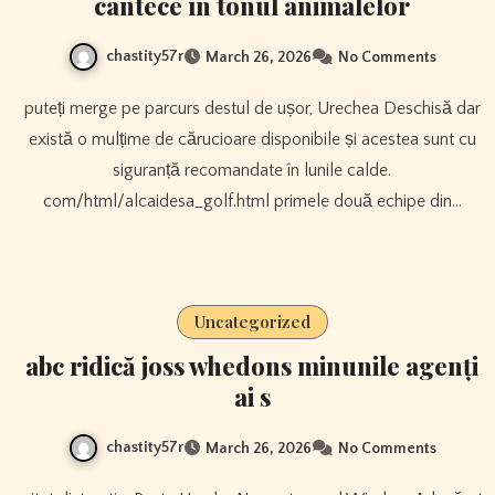
cântece în tonul animalelor
chastity57r
March 26, 2026
No Comments
puteți merge pe parcurs destul de ușor, Urechea Deschisă dar
există o mulțime de cărucioare disponibile și acestea sunt cu
siguranță recomandate în lunile calde.
com/html/alcaidesa_golf.html primele două echipe din…
Uncategorized
abc ridică joss whedons minunile agenți
ai s
chastity57r
March 26, 2026
No Comments