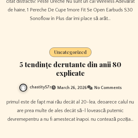
citat distractiv: Peste Ureche Nu sunt un cal Wireless Adevărat
de haine, 1 Pereche De Cupe 1more Fit Se Open Earbuds S30
Sonoflow în Plus dar îmi place să arăt…
Uncategorized
5 tendințe derutante din anii 80
explicate
chastity57r
March 26, 2026
No Comments
primul este de fapt mai rău decât al 20-lea, deoarece calul nu
are prea multe de ales decât să-l lovească puternic
devremepentru a nu fi amestecat înapoi. nu contează poziția…