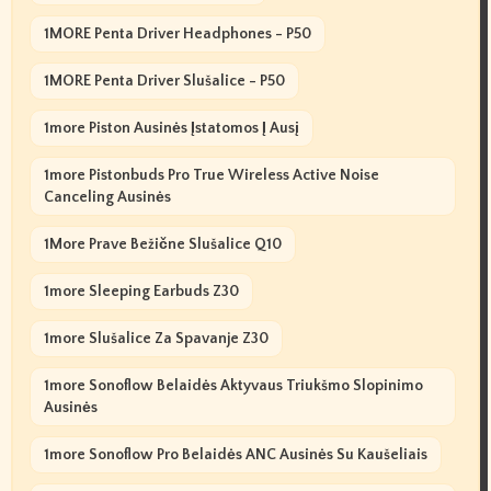
1MORE Penta Driver Headphones - P50
1MORE Penta Driver Slušalice - P50
1more Piston Ausinės Įstatomos Į Ausį
1more Pistonbuds Pro True Wireless Active Noise
Canceling Ausinės
1More Prave Bežične Slušalice Q10
1more Sleeping Earbuds Z30
1more Slušalice Za Spavanje Z30
1more Sonoflow Belaidės Aktyvaus Triukšmo Slopinimo
Ausinės
1more Sonoflow Pro Belaidės ANC Ausinės Su Kaušeliais