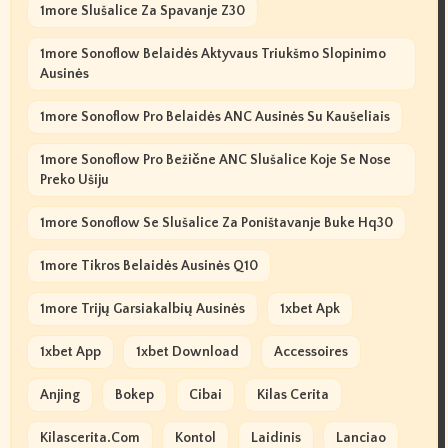
1more Slušalice Za Spavanje Z30
1more Sonoflow Belaidės Aktyvaus Triukšmo Slopinimo
Ausinės
1more Sonoflow Pro Belaidės ANC Ausinės Su Kaušeliais
1more Sonoflow Pro Bežične ANC Slušalice Koje Se Nose
Preko Ušiju
1more Sonoflow Se Slušalice Za Poništavanje Buke Hq30
1more Tikros Belaidės Ausinės Q10
1more Trijų Garsiakalbių Ausinės
1xbet Apk
1xbet App
1xbet Download
Accessoires
Anjing
Bokep
Cibai
Kilas Cerita
Kilascerita.com
Kontol
Laidinis
Lanciao