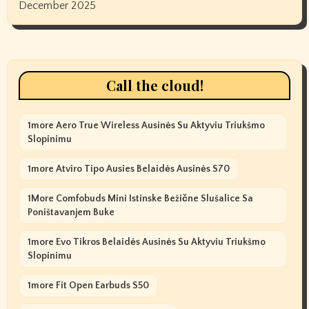
December 2025
Call the cloud!
1more Aero True Wireless Ausinės Su Aktyviu Triukšmo
Slopinimu
1more Atviro Tipo Ausies Belaidės Ausinės S70
1More Comfobuds Mini Istinske Bežične Slušalice Sa
Poništavanjem Buke
1more Evo Tikros Belaidės Ausinės Su Aktyviu Triukšmo
Slopinimu
1more Fit Open Earbuds S50