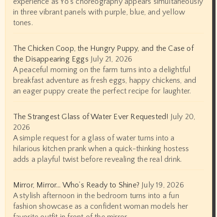
experience as Yo's choreography appears simultaneously
in three vibrant panels with purple, blue, and yellow
tones.
The Chicken Coop, the Hungry Puppy, and the Case of
the Disappearing Eggs
July 21, 2026
A peaceful morning on the farm turns into a delightful
breakfast adventure as fresh eggs, happy chickens, and
an eager puppy create the perfect recipe for laughter.
The Strangest Glass of Water Ever Requested!
July 20,
2026
A simple request for a glass of water turns into a
hilarious kitchen prank when a quick-thinking hostess
adds a playful twist before revealing the real drink.
Mirror, Mirror… Who’s Ready to Shine?
July 19, 2026
A stylish afternoon in the bedroom turns into a fun
fashion showcase as a confident woman models her
favorite outfit in front of the mirror.