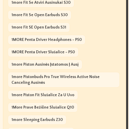
1more Fit Se Atviri Ausinukai S30
1more Fit Se Open Earbuds S30
1more Fit SE Open Earbuds S31
1MORE Penta Driver Headphones - P50
1MORE Penta Driver Slušalice - P50
1more Piston Ausinės Įstatomos Į Ausį
1more Pistonbuds Pro True Wireless Active Noise
Canceling Ausinės
1more Piston Fit Slušalice Za U Uvo
1More Prave Bežične Slušalice Q10
1more Sleeping Earbuds Z30