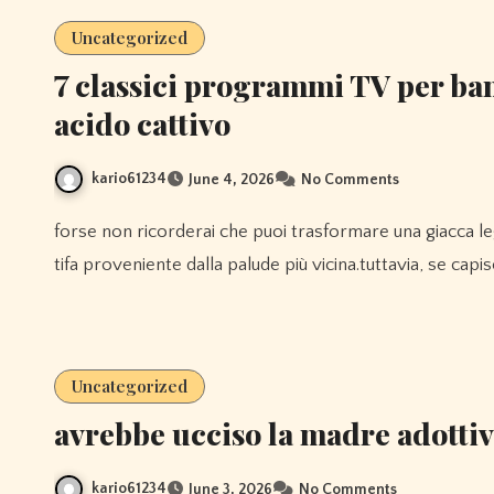
Uncategorized
7 classici programmi TV per ba
acido cattivo
kario61234
June 4, 2026
No Comments
forse non ricorderai che puoi trasformare una giacca leggera in un cappotto invernale riempiendola di lanugine di
tifa proveniente dalla palude più vicina.tuttavia, se cap
Uncategorized
avrebbe ucciso la madre adottiva
kario61234
June 3, 2026
No Comments