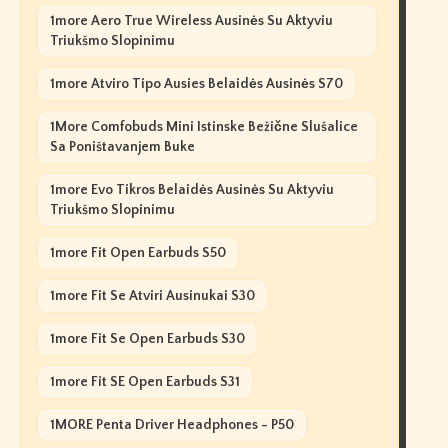
1more Aero True Wireless Ausinės Su Aktyviu
Triukšmo Slopinimu
1more Atviro Tipo Ausies Belaidės Ausinės S70
1More Comfobuds Mini Istinske Bežične Slušalice
Sa Poništavanjem Buke
1more Evo Tikros Belaidės Ausinės Su Aktyviu
Triukšmo Slopinimu
1more Fit Open Earbuds S50
1more Fit Se Atviri Ausinukai S30
1more Fit Se Open Earbuds S30
1more Fit SE Open Earbuds S31
1MORE Penta Driver Headphones - P50