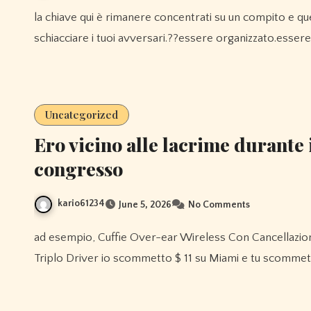
la chiave qui è rimanere concentrati su un compito e quel compito è mettere insieme una squadra in grado di
schiacciare i tuoi avversari.??essere organizzato.essere 
Uncategorized
Ero vicino alle lacrime durante 
congresso
kario61234
June 5, 2026
No Comments
ad esempio, Cuffie Over-ear Wireless Con Cancellazione Attiva Del Rumore 1more Sonoflow Pro In-ear 1more A
Triplo Driver io scommetto $ 11 su Miami e tu scommett