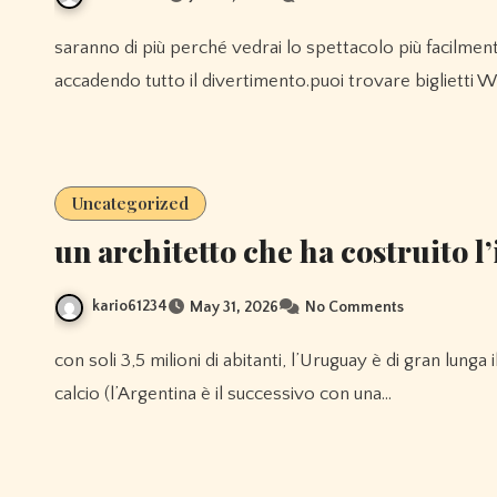
saranno di più perché vedrai lo spettacolo più facilmente e meglio quando sarai più vicino al palco dove sta
accadendo tutto il divertimento.puoi trovare biglietti
Uncategorized
un architetto che ha costruito l’
kario61234
May 31, 2026
No Comments
con soli 3,5 milioni di abitanti, l’Uruguay è di gran lunga il paese più piccolo ad aver vinto la coppa del mondo di
calcio (l’Argentina è il successivo con una…