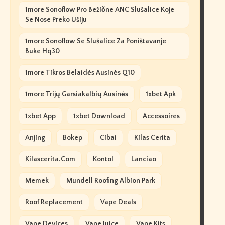
1more Sonoflow Pro Bežične ANC Slušalice Koje
Se Nose Preko Ušiju
1more Sonoflow Se Slušalice Za Poništavanje
Buke Hq30
1more Tikros Belaidės Ausinės Q10
1more Trijų Garsiakalbių Ausinės
1xbet Apk
1xbet App
1xbet Download
Accessoires
Anjing
Bokep
Cibai
Kilas Cerita
Kilascerita.com
Kontol
Lanciao
Memek
Mundell Roofing Albion Park
Roof Replacement
Vape Deals
Vape Devices
Vape Juice
Vape Kits