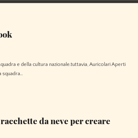
book
a squadra…
 racchette da neve per creare