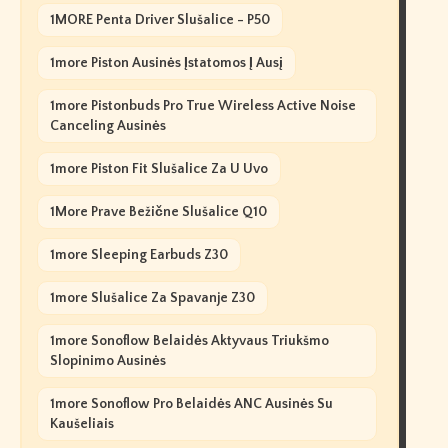
1MORE Penta Driver Slušalice - P50
1more Piston Ausinės Įstatomos Į Ausį
1more Pistonbuds Pro True Wireless Active Noise
Canceling Ausinės
1more Piston Fit Slušalice Za U Uvo
1More Prave Bežične Slušalice Q10
1more Sleeping Earbuds Z30
1more Slušalice Za Spavanje Z30
1more Sonoflow Belaidės Aktyvaus Triukšmo
Slopinimo Ausinės
1more Sonoflow Pro Belaidės ANC Ausinės Su
Kaušeliais