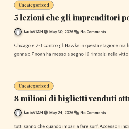
Uncategorized
5 lezioni che gli imprenditori 
kario61234
May 30, 2026
No Comments
Chicago è 2-1 contro gli Hawks in questa stagione ma ha perso 109-94 nella sua precedente visita ad Atlanta a
gennaio.7.noah ha messo a segno 16 rimbalzi nella vittor
Uncategorized
8 milioni di biglietti venduti at
kario61234
May 24, 2026
No Comments
tutti sanno che quando impari a fare surf, Accessori inizi con un longboard.quello che la gente sembra dimenticare