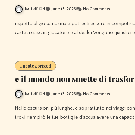
kario61234
June 15, 2026
No Comments
rispetto al gioco normale,potresti essere in competizione con la casa rispetto ai giocatori.Vengono mostrate 7
carte a ciascun giocatore e al dealer.Vengono quindi cre
Uncategorized
e il mondo non smette di trasfor
kario61234
June 13, 2026
No Comments
Nelle escursioni più lunghe, e soprattutto nei viaggi con lo zaino in spalla di più giorni, assicurati di sapere dove ti
trovi riempirò le tue bottiglie d’acqua.avere una capacit