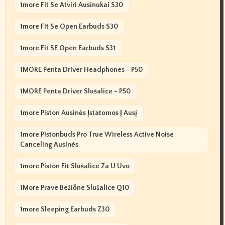
1more Fit Se Atviri Ausinukai S30
1more Fit Se Open Earbuds S30
1more Fit SE Open Earbuds S31
1MORE Penta Driver Headphones - P50
1MORE Penta Driver Slušalice - P50
1more Piston Ausinės Įstatomos Į Ausį
1more Pistonbuds Pro True Wireless Active Noise
Canceling Ausinės
1more Piston Fit Slušalice Za U Uvo
1More Prave Bežične Slušalice Q10
1more Sleeping Earbuds Z30