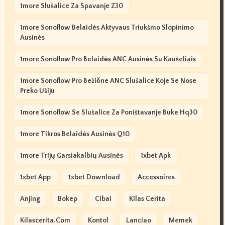
1more Slušalice Za Spavanje Z30
1more Sonoflow Belaidės Aktyvaus Triukšmo Slopinimo
Ausinės
1more Sonoflow Pro Belaidės ANC Ausinės Su Kaušeliais
1more Sonoflow Pro Bežične ANC Slušalice Koje Se Nose
Preko Ušiju
1more Sonoflow Se Slušalice Za Poništavanje Buke Hq30
1more Tikros Belaidės Ausinės Q10
1more Trijų Garsiakalbių Ausinės
1xbet Apk
1xbet App
1xbet Download
Accessoires
Anjing
Bokep
Cibai
Kilas Cerita
Kilascerita.com
Kontol
Lanciao
Memek