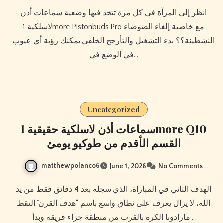
انظر إلى المرآة في كل مرة تتخذ فيها وضعية سماعات أذن
لاسلكية 1more Pistonbuds Pro مع خاصية إلغاء الضوضاء
النشطينة؟؟ بدء التشغيل والتأرجح الخلفي.يمكنك رؤية أي عيوب
في الوضع في…
Uncategorized
سماعات أذن لاسلكية حقيقية 1more Q10
القسم الأقدم من طوكيو يومئ
matthewpolanco6
June 1, 2026
No Comments
الهدف الثاني في المباراة، الذي سجله بعد 4 دقائق فقط من يد
الله، لا يزال يعرف على نطاق واسع باسم “هدف القرن”.التقط
مارادونا الكرة بالقرب من منطقة جزاء فريقه وبدأ…