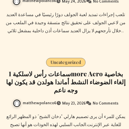
matthewpolanco6
May 24, 2026
No Comments
تلعب إجراءات تمديد لعبة الجولف دورًا رئيسيًا في مساعدة العديد
من لاعبي الجولف على تحقيق نتائج متسقة وجيدة في الملعب من
خلال تأرجحهم.لا يزال العديد سماعات أذن داخلية بمشغل ثلاثي…
Uncategorized
سماعات رأس لاسلكية 1more Aero بخاصية
إلغاء الضوضاء النشط أماندا هولدن قد يكون لها
وجه ناعم
matthewpolanco6
May 23, 2026
No Comments
يمكن للمرء أن يرى تصميم هارلي “دخان الشبح” ذو المظهر الرائع
للغاية عبر الإنترنت.الجانب السلبي لهذه الخوذات هو أنها تصبح