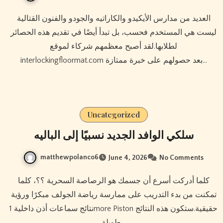
العديد من مدارس الأيكيدو والكاراتيه والجودو والفنون القتالية
ليست هي المستخدم فحسب، بل تبدأ أيضًا في تقديم هذه الحصائر
لطلابها.لقد أصبح معظمهم شركاء لموقع
interlockingfloormat.com بعد حصولهم على خبرة ممتازة…
Uncategorized
سلكي الوافد الجديد نسبيًا إلى الباليه
matthewpolanco6
June 4, 2026
No Comments
كلما أدركت أسرع أن جسمك هو الرصاصة السحرية ؟؟، كلما
تمكنت من بدء التدريب على ممارسة رياضة الجولف مبكرًا ورؤية
نتائج سماعات أذن داخلية 1more Piston حقيقية.ستكون هذه النتائج
طويلة…