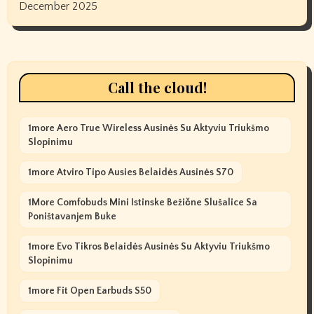
December 2025
Call the cloud!
1more Aero True Wireless Ausinės Su Aktyviu Triukšmo
Slopinimu
1more Atviro Tipo Ausies Belaidės Ausinės S70
1More Comfobuds Mini Istinske Bežične Slušalice Sa
Poništavanjem Buke
1more Evo Tikros Belaidės Ausinės Su Aktyviu Triukšmo
Slopinimu
1more Fit Open Earbuds S50