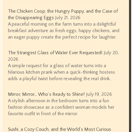
The Chicken Coop, the Hungry Puppy, and the Case of
the Disappearing Eggs
July 21, 2026
A peaceful morning on the farm turns into a delightful
breakfast adventure as fresh eggs, happy chickens, and
an eager puppy create the perfect recipe for laughter.
The Strangest Glass of Water Ever Requested!
July 20,
2026
A simple request for a glass of water turns into a
hilarious kitchen prank when a quick-thinking hostess
adds a playful twist before revealing the real drink.
Mirror, Mirror… Who’s Ready to Shine?
July 19, 2026
A stylish afternoon in the bedroom turns into a fun
fashion showcase as a confident woman models her
favorite outfit in front of the mirror.
Sushi, a Cozy Couch, and the World’s Most Curious