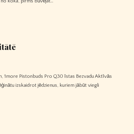
t no koka, pirms būvējat…
itātē
ģinātu izskaidrot jēdzienus, kuriem jābūt viegli