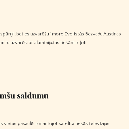
tu uzvarēsi ar alumīniju.tas tiešām ir ļoti
tumšu saldumu