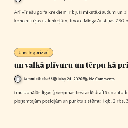
Arī vīriešu golfa krekliem ir bijuši mīkstāki audumi un plašāka krāsu, rakstu un stilu izvēle.Callaway fusion x sērija
koncentrējas uz funkcijām, 1more Miega Austiņas Z30 
Uncategorized
un valkā plīvuru un tērpu kā pr
tammietheiss65
May 24, 2026
No Comments
tradicionālās līgas (pieejamas tiešraidē draftā un autodraftā) – 10 komandu savstarpējā līga ar visplašāk
pieņemtajām pozīcijām un punktu sistēmu: 1 qb, 2 rbs, 3 w