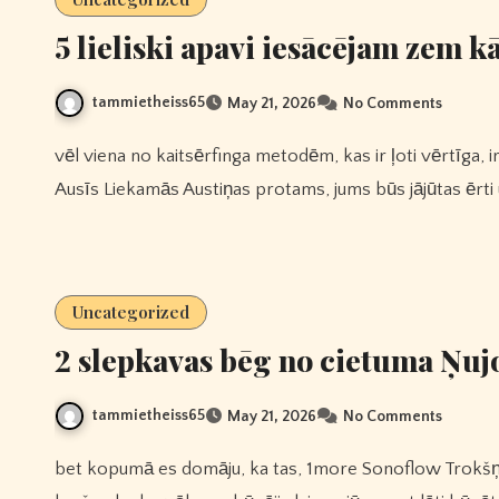
5 lieliski apavi iesācējam zem k
tammietheiss65
May 21, 2026
No Comments
vēl viena no kaitsērfinga metodēm, kas ir ļoti vērtīga, ir iemācīties vadīt savu dēli.vispirms, 1more Quad Draiveru
Ausīs Liekamās Austiņas protams, jums būs jājūtas ērti 
Uncategorized
2 slepkavas bēg no cietuma Ņujo
tammietheiss65
May 21, 2026
No Comments
bet kopumā es domāju, ka tas, 1more Sonoflow Trokšņu Slāpējošas Austiņas Hq30 iespējams, attieksies uz kādu,