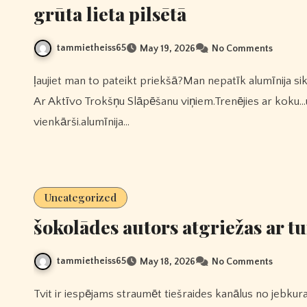
grūta lieta pilsētā
tammietheiss65
May 19, 2026
No Comments
ļaujiet man to pateikt priekšā?Man nepatīk alumīnija sikspārņi…bet es uzvarēšu 1more Evo īstās Bezvadu Austiņas
Ar Aktīvo Trokšņu Slāpēšanu viņiem.Trenējies ar koku…un 
vienkārši.alumīnija…
Uncategorized
šokolādes autors atgriežas ar 
tammietheiss65
May 18, 2026
No Comments
Tvit ir iespējams straumēt tiešraides kanālus no jebkuras vietas pasaulē, izmantojot satelīta tiešās televīzijas