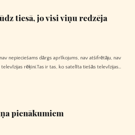
ūdz tiesā, jo visi viņu redzēja
elevīzijas rēķini.Tas ir tas, ko satelīta tiešās televīzijas…
suņa pienākumiem