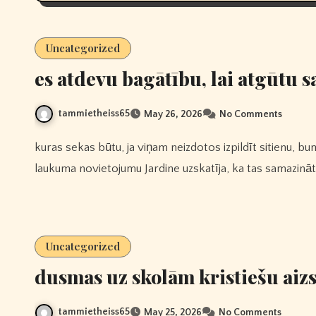
Uncategorized
es atdevu bagātību, lai atgūtu s
tammietheiss65
May 26, 2026
No Comments
kuras sekas būtu, ja viņam neizdotos izpildīt sitienu, bumbiņa tiktu iedzīta sita ķermenī.Kopā ar iedvesmotu
laukuma novietojumu Jardine uzskatīja, ka tas samazinātu
Uncategorized
dusmas uz skolām kristiešu ai
tammietheiss65
May 25, 2026
No Comments