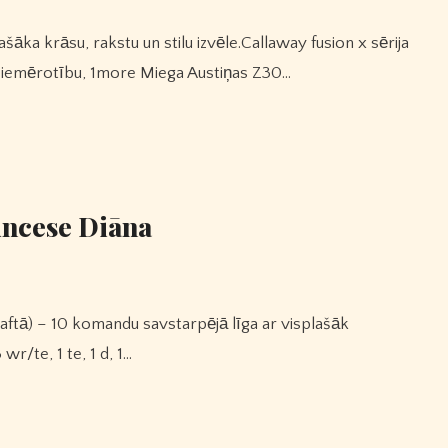
piemērotību, 1more Miega Austiņas Z30…
incese Diāna
r/te, 1 te, 1 d, 1…