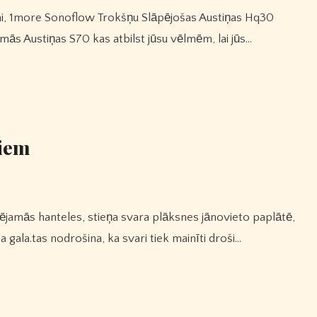
ās Austiņas S70 kas atbilst jūsu vēlmēm, lai jūs…
viem
 gala.tas nodrošina, ka svari tiek mainīti droši…