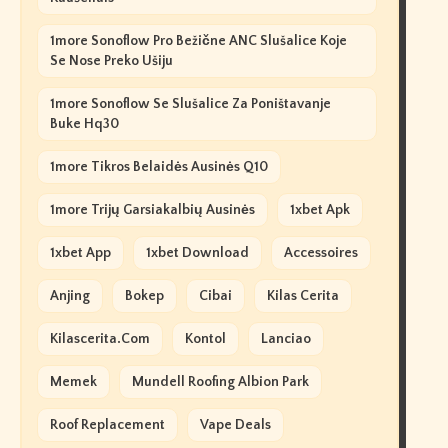
1more Sonoflow Pro Bežične ANC Slušalice Koje
Se Nose Preko Ušiju
1more Sonoflow Se Slušalice Za Poništavanje
Buke Hq30
1more Tikros Belaidės Ausinės Q10
1more Trijų Garsiakalbių Ausinės
1xbet Apk
1xbet App
1xbet Download
Accessoires
Anjing
Bokep
Cibai
Kilas Cerita
Kilascerita.com
Kontol
Lanciao
Memek
Mundell Roofing Albion Park
Roof Replacement
Vape Deals