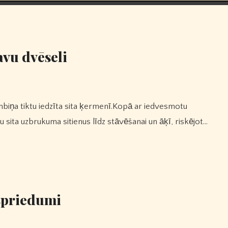
avu dvēseli
 sita uzbrukuma sitienus līdz stāvēšanai un āķī, riskējot…
zspriedumi