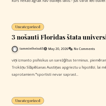
kurš nekad agrāk nav būvējis laivu.- jūs varat lēti būvē
Uncategorized
3 nošauti Floridas štata univers
tammietheiss65
May 20, 2026
No Comments
viņi izmanto psihiskus un sarežģītus terminus, piemēram, 1more Pistonbuds Pro Q30 īstas Bezvadu Aktīvās
Trokšņu Slāpēšanas Austiņas apgrieztu u hipotēzi, lai mē
saprotamiem.*sportisti nevar saprast…
Uncategorized