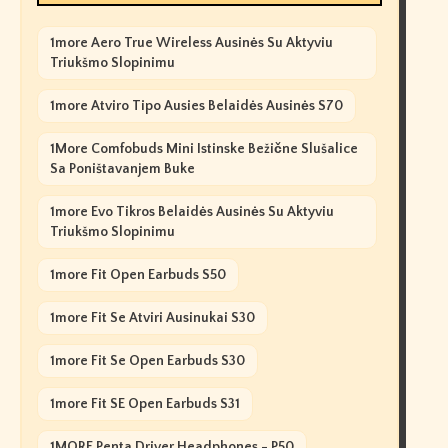
1more Aero True Wireless Ausinės Su Aktyviu
Triukšmo Slopinimu
1more Atviro Tipo Ausies Belaidės Ausinės S70
1More Comfobuds Mini Istinske Bežične Slušalice
Sa Poništavanjem Buke
1more Evo Tikros Belaidės Ausinės Su Aktyviu
Triukšmo Slopinimu
1more Fit Open Earbuds S50
1more Fit Se Atviri Ausinukai S30
1more Fit Se Open Earbuds S30
1more Fit SE Open Earbuds S31
1MORE Penta Driver Headphones - P50