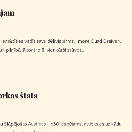
ājām
un pilnībā jākontrolē, vienkārši stāvot…
rkas štatā