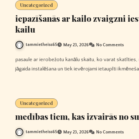
Uncategorized
iepazīšanās ar kailo zvaigzni ies
kailu
tammietheiss65
May 23, 2026
No Comments
pasaule ar ierobežotu kanālu skaitu, ko varat skatīties, nav nepieciešams dārgs aprīkojums, nav atšifrētāju, nav
jāgaida instalēšana un tiek ievērojami ietaupīti ikmēneša t
Uncategorized
medības tiem, kas izvairās no 
tammietheiss65
May 23, 2026
No Comments