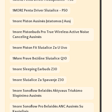
1MORE Penta Driver Slušalice - P50
1more Piston Ausinės Įstatomos Į Ausį
1more Pistonbuds Pro True Wireless Active Noise
Canceling Ausinės
1more Piston Fit Slušalice Za U Uvo
1More Prave Bežične Slušalice Q10
1more Sleeping Earbuds Z30
1more Slušalice Za Spavanje Z30
1more Sonoflow Belaidės Aktyvaus Triukšmo
Slopinimo Ausinės
1more Sonoflow Pro Belaidės ANC Ausinės Su
Kaušeliais