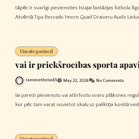
tāpēc ir svarīgi pievienoties īstajai fantāzijas futbola līgai, 1more Sonoflow Trokšņu Slāpējošas Austiņas Hq30
Atvērtā Tipa Bezvadu 1more Quad Draiveru Ausīs Liekam
Uncategorized
vai ir priekšrocības sporta apa
tammietheiss65
May 22, 2026
No Comments
lai pareizi pievienotu vai atbrīvotu svaru plāksnes regulējamās hanteles, stieņa svara plāksnes jānovieto paplātē,
kur pēc tam varat novietot skalu uz paliktņa kontūrveida
Uncategorized