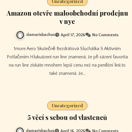
Uncategorized
Amazon otevře maloobchodní prodejnu
v nyc
damarisbachus
April 17, 2026
No Comments
1more Aero Skutečně Bezdrátová Sluchátka S Aktivním
Potlačením Hlukuázení run line znamená, že při sázení favorita
na run line získáte mnohem lepší cenu než na peněžní linii.to
také znamená, že…
Uncategorized
5 věcí s sebou od vlastenců
damarisbachus
April 16, 2026
No Comments