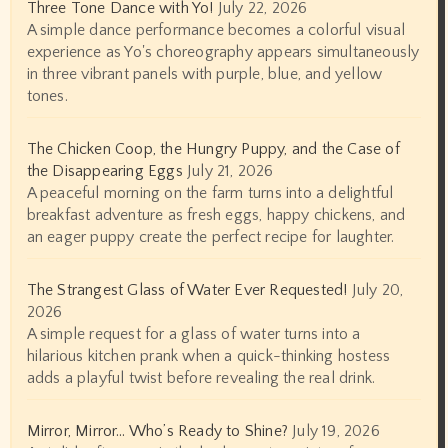
Three Tone Dance with Yo!
July 22, 2026
A simple dance performance becomes a colorful visual
experience as Yo's choreography appears simultaneously
in three vibrant panels with purple, blue, and yellow
tones.
The Chicken Coop, the Hungry Puppy, and the Case of
the Disappearing Eggs
July 21, 2026
A peaceful morning on the farm turns into a delightful
breakfast adventure as fresh eggs, happy chickens, and
an eager puppy create the perfect recipe for laughter.
The Strangest Glass of Water Ever Requested!
July 20,
2026
A simple request for a glass of water turns into a
hilarious kitchen prank when a quick-thinking hostess
adds a playful twist before revealing the real drink.
Mirror, Mirror… Who’s Ready to Shine?
July 19, 2026