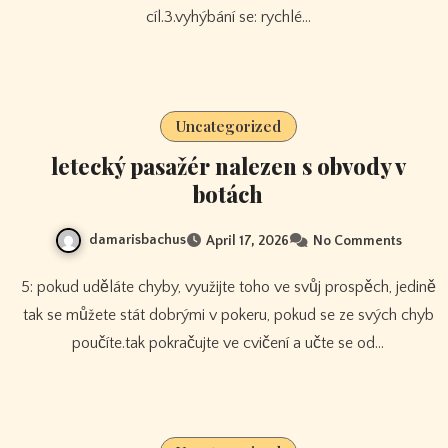
cíl.3.vyhýbání se: rychlé…
Uncategorized
letecký pasažér nalezen s obvody v
botách
damarisbachus
April 17, 2026
No Comments
5: pokud uděláte chyby, využijte toho ve svůj prospěch, jedině
tak se můžete stát dobrými v pokeru, pokud se ze svých chyb
poučíte.tak pokračujte ve cvičení a učte se od…