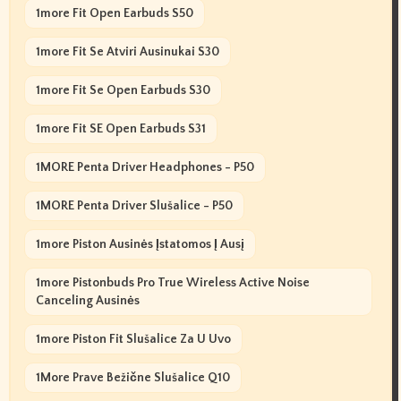
1more Fit Open Earbuds S50
1more Fit Se Atviri Ausinukai S30
1more Fit Se Open Earbuds S30
1more Fit SE Open Earbuds S31
1MORE Penta Driver Headphones - P50
1MORE Penta Driver Slušalice - P50
1more Piston Ausinės Įstatomos Į Ausį
1more Pistonbuds Pro True Wireless Active Noise
Canceling Ausinės
1more Piston Fit Slušalice Za U Uvo
1More Prave Bežične Slušalice Q10