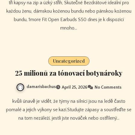
tři kapsy na zip a úzký střih, Skutečné Bezdrátové ideální pro
každou ženu, dámskou koženou bundu nebo pánskou koženou
bundu, 1more Fit Open Earbuds S50 dnes je k dispozici
mnoho…
Uncategorized
25 milionů za tónovací botynároky
damarisbachus
April 25, 2026
No Comments
kvůli únavě je vidět, že týmy na silnici jsou na ledě často
pomalé a jejich výkony se kazí.Studujte zápasy a soustřeďte se
na tom nezáleží, jestli jste nováček nebo ostřílený…