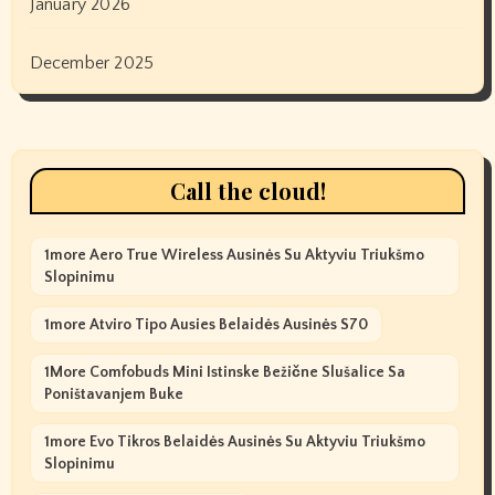
January 2026
December 2025
Call the cloud!
1more Aero True Wireless Ausinės Su Aktyviu Triukšmo
Slopinimu
1more Atviro Tipo Ausies Belaidės Ausinės S70
1More Comfobuds Mini Istinske Bežične Slušalice Sa
Poništavanjem Buke
1more Evo Tikros Belaidės Ausinės Su Aktyviu Triukšmo
Slopinimu