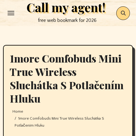
Call my agent!
Skip
to
free web bookmark for 2026
content
1more Comfobuds Mini
True Wireless
Sluchátka S Potlačením
Hluku
Home
1more Comfobuds Mini True Wireless Sluchátka S
Potlačením Hluku