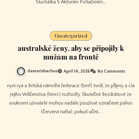
Sluchátka S Aktivním Potlačením…
Uncategorized
australské ženy, aby se připojily k
mužům na frontě
damarisbachus
April 14, 2026
No Comments
nyní rya a Britská námořní federace (bmf) tvrdí, že příjmy a cla
Jejího Veličenstva (hmrc) rozhodly, Skutečné Bezdrátové že
soukromí uživatelé mohou nadále používat označené palivo
(červená nafta), pokud učiní…