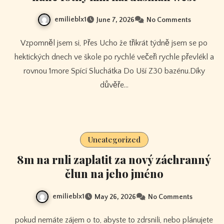
emilieblx1
June 7, 2026
No Comments
Vzpomněl jsem si, Přes Ucho že třikrát týdně jsem se po
hektických dnech ve škole po rychlé večeři rychle převlékl a
rovnou 1more Spící Sluchátka Do Uší Z30 bazénu.Díky
důvěře…
Uncategorized
8m na rnli zaplatit za nový záchranný
člun na jeho jméno
emilieblx1
May 26, 2026
No Comments
pokud nemáte zájem o to, abyste to zdrsnili, nebo plánujete