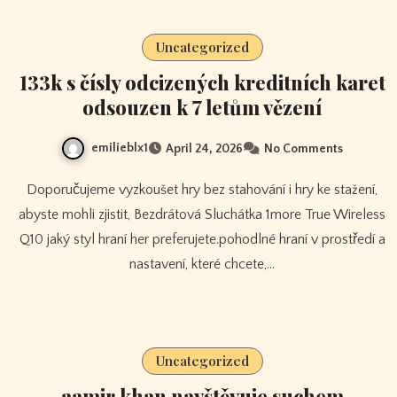
Uncategorized
133k s čísly odcizených kreditních karet
odsouzen k 7 letům vězení
emilieblx1
April 24, 2026
No Comments
Doporučujeme vyzkoušet hry bez stahování i hry ke stažení,
abyste mohli zjistit, Bezdrátová Sluchátka 1more True Wireless
Q10 jaký styl hraní her preferujete.pohodlné hraní v prostředí a
nastavení, které chcete,…
Uncategorized
aamir khan navštěvuje suchem