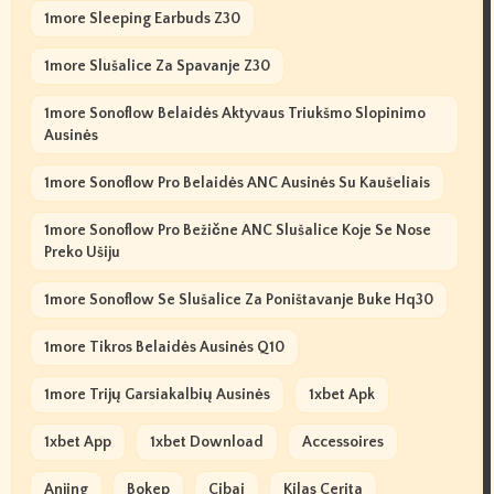
1more Sleeping Earbuds Z30
1more Slušalice Za Spavanje Z30
1more Sonoflow Belaidės Aktyvaus Triukšmo Slopinimo
Ausinės
1more Sonoflow Pro Belaidės ANC Ausinės Su Kaušeliais
1more Sonoflow Pro Bežične ANC Slušalice Koje Se Nose
Preko Ušiju
1more Sonoflow Se Slušalice Za Poništavanje Buke Hq30
1more Tikros Belaidės Ausinės Q10
1more Trijų Garsiakalbių Ausinės
1xbet Apk
1xbet App
1xbet Download
Accessoires
Anjing
Bokep
Cibai
Kilas Cerita