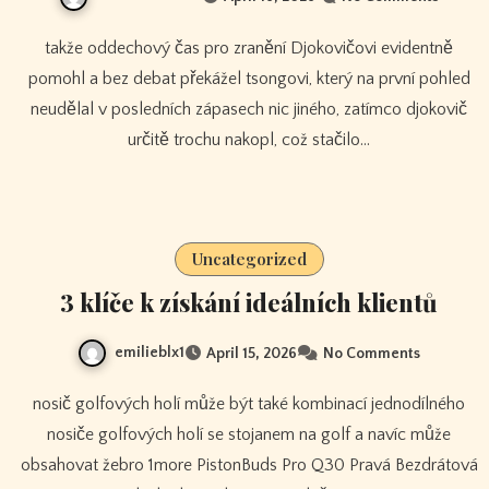
takže oddechový čas pro zranění Djokovičovi evidentně
pomohl a bez debat překážel tsongovi, který na první pohled
neudělal v posledních zápasech nic jiného, ​​zatímco djokovič
určitě trochu nakopl, což stačilo…
Uncategorized
3 klíče k získání ideálních klientů
emilieblx1
April 15, 2026
No Comments
nosič golfových holí může být také kombinací jednodílného
nosiče golfových holí se stojanem na golf a navíc může
obsahovat žebro 1more PistonBuds Pro Q30 Pravá Bezdrátová