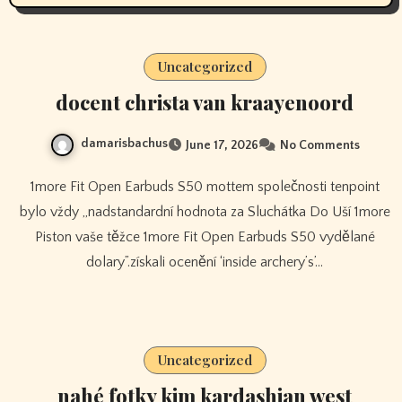
Uncategorized
docent christa van kraayenoord
damarisbachus
June 17, 2026
No Comments
1more Fit Open Earbuds S50 mottem společnosti tenpoint
bylo vždy „nadstandardní hodnota za Sluchátka Do Uší 1more
Piston vaše těžce 1more Fit Open Earbuds S50 vydělané
dolary”.získali ocenění ‘inside archery’s’…
Uncategorized
nahé fotky kim kardashian west