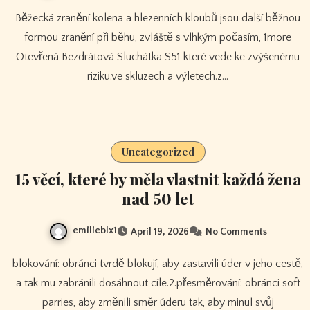
Běžecká zranění kolena a hlezenních kloubů jsou další běžnou
formou zranění při běhu, zvláště s vlhkým počasím, 1more
Otevřená Bezdrátová Sluchátka S51 které vede ke zvýšenému
riziku.ve skluzech a výletech.z…
Uncategorized
15 věcí, které by měla vlastnit každá žena
nad 50 let
emilieblx1
April 19, 2026
No Comments
blokování: obránci tvrdě blokují, aby zastavili úder v jeho cestě,
a tak mu zabránili dosáhnout cíle.2.přesměrování: obránci soft
parries, aby změnili směr úderu tak, aby minul svůj