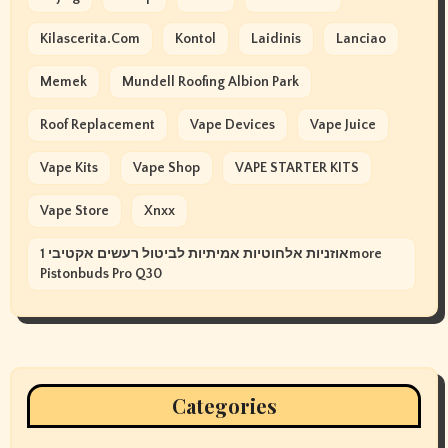
Kilascerita.com
Kontol
Laidinis
Lanciao
Memek
Mundell Roofing Albion Park
Roof Replacement
Vape Devices
Vape Juice
Vape Kits
Vape Shop
VAPE STARTER KITS
Vape Store
Xnxx
אוזניות אלחוטיות אמיתיות לביטול רעשים אקטיבי 1more
Pistonbuds Pro Q30
Categories