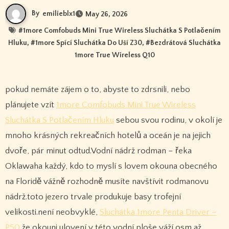
By
emilieblx1
May 26, 2026
#
1more Comfobuds Mini True Wireless Sluchátka S Potlačením
Hluku
, #
1more Spící Sluchátka Do Uší Z30
, #
Bezdrátová Sluchátka
1more True Wireless Q10
pokud nemáte zájem o to, abyste to zdrsnili, nebo
plánujete vzít
1more Comfobuds Mini True Wireless
Sluchátka S Potlačením Hluku
sebou svou rodinu, v okolí je
mnoho krásných rekreačních hotelů a oceán je na jejich
dvoře, pár minut odtud.Vodní nádrž rodman – řeka
Oklawaha každý, kdo to myslí s lovem okouna obecného
na Floridě vážně rozhodně musíte navštívit rodmanovu
nádrž.toto jezero trvale produkuje basy trofejní
velikosti.není neobvyklé,
Sluchátka 1more Penta Driver –
P50
že okouni ulovení v této vodní ploše váží osm až