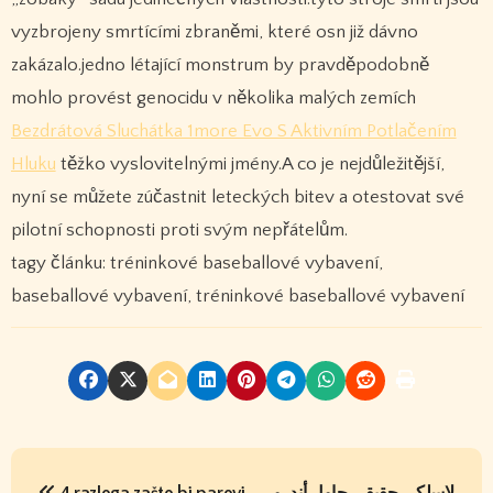
vyzbrojeny smrtícími zbraněmi, které osn již dávno
zakázalo.jedno létající monstrum by pravděpodobně
mohlo provést genocidu v několika malých zemích
Bezdrátová Sluchátka 1more Evo S Aktivním Potlačením
Hluku
těžko vyslovitelnými jmény.A co je nejdůležitější,
nyní se můžete zúčastnit leteckých bitev a otestovat své
pilotní schopnosti proti svým nepřátelům.
tagy článku: tréninkové baseballové vybavení,
baseballové vybavení, tréninkové baseballové vybavení
P
4 razloga zašto bi parovi
لاسلكي حقيقي حاول أندرو