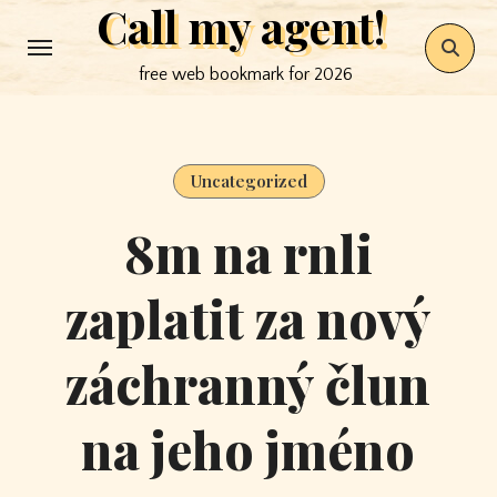
Call my agent!
Skip
to
free web bookmark for 2026
content
Uncategorized
8m na rnli
zaplatit za nový
záchranný člun
na jeho jméno