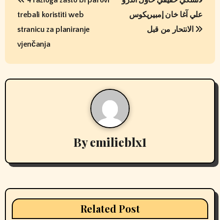
o
trebali koristiti web
علي آغا خان إمبيريكوس
s
stranicu za planiranje
الانتحار من قبل
t
vjenčanja
n
a
v
i
By
emilieblx1
g
a
t
i
Related Post