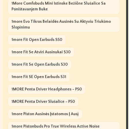
1More Comfobuds Mini Istinske Bežične Slušalice Sa
Poništavanjem Buke
1more Evo Tikros Belaidės Ausinės Su Aktyviu Triukšmo
Slopinimu
1more Fit Open Earbuds S50
1more Fit Se Atviri Ausinukai S30
1more Fit Se Open Earbuds S30
1more Fit SE Open Earbuds S31
1MORE Penta Driver Headphones - P50
1MORE Penta Driver Slušalice - P50
1more Piston Ausinės Įstatomos Į Ausį
1more Pistonbuds Pro True Wireless Active Noise