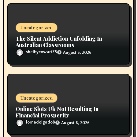
o
n
Uncategorized
The Silent Addiction Unfolding In
Australian Classrooms
shelbycowart75
August 6, 2026
Uncategorized
Online Slots Uk Not Resulting In
Financial Prosperity
lornadelgado8
August 6, 2026