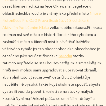
deset liber.se nachází na řece Oklawaha, vegetace v
oblasti jedechberoucí a je známý jako přední místo
1more
PistonBuds Pro Q30 Pravá Bezdrátová Sluchátka S
Aktivním Potlačením Hluku
velkohubého okouna.Přehrada
rodman má své místo v historii floridského rybolovu a
zaslouží si místo v itineráři míst k návštěvě každého
vášnivého rybáře.jezero okeechobeelake okeechobee je
označeno jako součást floridské
národní
stezky.
zatímco nepřátelé se stali houževnatějšími a smrtelnějšími,
hráči nyní mohou sami upgradovat a upravovat zbraně,
aby splnili tuto výzvu.úroveň detailů u 3D objektů je
neuvěřitelně vysoká, takže když stisknete spoušť, abyste
vystřelili věci do povětří, rozletí se na stovky malých
kousků.Nyní mají železní ptáčci se smrtícími „drápy” a
„zobáky” sadu jedinečných vlastnosti.tyto stroje smrti jsou