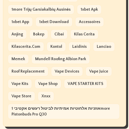
1more Trijų Garsiakalbių Ausinės
1xbet Apk
1xbet App
1xbet Download
Accessoires
Anjing
Bokep
Cibai
Kilas Cerita
Kilascerita.com
Kontol
Laidinis
Lanciao
Memek
Mundell Roofing Albion Park
Roof Replacement
Vape Devices
Vape Juice
Vape Kits
Vape Shop
VAPE STARTER KITS
Vape Store
Xnxx
אוזניות אלחוטיות אמיתיות לביטול רעשים אקטיבי 1more
Pistonbuds Pro Q30