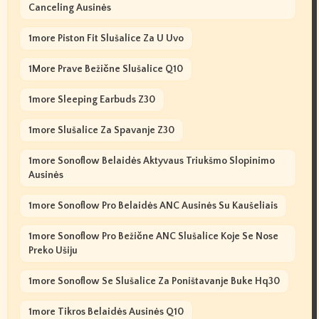
Canceling Ausinės
1more Piston Fit Slušalice Za U Uvo
1More Prave Bežične Slušalice Q10
1more Sleeping Earbuds Z30
1more Slušalice Za Spavanje Z30
1more Sonoflow Belaidės Aktyvaus Triukšmo Slopinimo
Ausinės
1more Sonoflow Pro Belaidės ANC Ausinės Su Kaušeliais
1more Sonoflow Pro Bežične ANC Slušalice Koje Se Nose
Preko Ušiju
1more Sonoflow Se Slušalice Za Poništavanje Buke Hq30
1more Tikros Belaidės Ausinės Q10