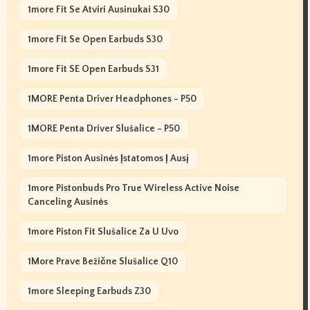
1more Fit Se Atviri Ausinukai S30
1more Fit Se Open Earbuds S30
1more Fit SE Open Earbuds S31
1MORE Penta Driver Headphones - P50
1MORE Penta Driver Slušalice - P50
1more Piston Ausinės Įstatomos Į Ausį
1more Pistonbuds Pro True Wireless Active Noise
Canceling Ausinės
1more Piston Fit Slušalice Za U Uvo
1More Prave Bežične Slušalice Q10
1more Sleeping Earbuds Z30