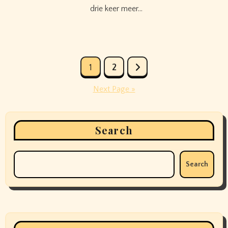
drie keer meer…
Posts
1
2
pagination
Next Page »
Search
Search