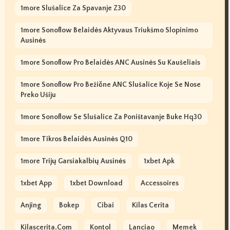
1more Slušalice Za Spavanje Z30
1more Sonoflow Belaidės Aktyvaus Triukšmo Slopinimo
Ausinės
1more Sonoflow Pro Belaidės ANC Ausinės Su Kaušeliais
1more Sonoflow Pro Bežične ANC Slušalice Koje Se Nose
Preko Ušiju
1more Sonoflow Se Slušalice Za Poništavanje Buke Hq30
1more Tikros Belaidės Ausinės Q10
1more Trijų Garsiakalbių Ausinės
1xbet Apk
1xbet App
1xbet Download
Accessoires
Anjing
Bokep
Cibai
Kilas Cerita
Kilascerita.com
Kontol
Lanciao
Memek