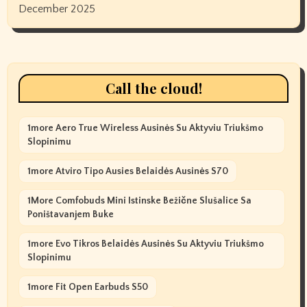
December 2025
Call the cloud!
1more Aero True Wireless Ausinės Su Aktyviu Triukšmo
Slopinimu
1more Atviro Tipo Ausies Belaidės Ausinės S70
1More Comfobuds Mini Istinske Bežične Slušalice Sa
Poništavanjem Buke
1more Evo Tikros Belaidės Ausinės Su Aktyviu Triukšmo
Slopinimu
1more Fit Open Earbuds S50