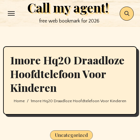
Call my agent!
Skip
to
free web bookmark for 2026
content
1more Hq20 Draadloze
Hoofdtelefoon Voor
Kinderen
Home
1more Hq20 Draadloze Hoofdtelefoon Voor Kinderen
Uncategorized