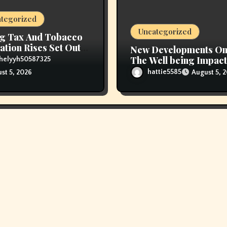
tegorized
Uncategorized
g Tax And Tobacco
ation Rises Set Out
New Developments O
ice Range
The Well being Impact
helyyh50587325
Vaping
hattie5585
August 5, 
st 5, 2026