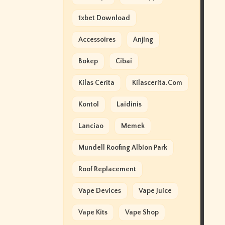
1xbet Download
Accessoires
Anjing
Bokep
Cibai
Kilas Cerita
Kilascerita.com
Kontol
Laidinis
Lanciao
Memek
Mundell Roofing Albion Park
Roof Replacement
Vape Devices
Vape Juice
Vape Kits
Vape Shop