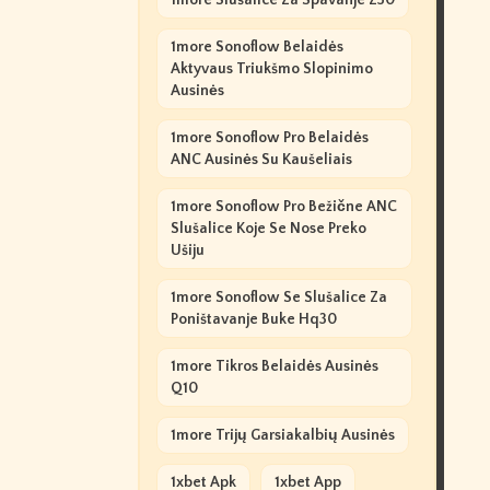
1more Slušalice Za Spavanje Z30
1more Sonoflow Belaidės
Aktyvaus Triukšmo Slopinimo
Ausinės
1more Sonoflow Pro Belaidės
ANC Ausinės Su Kaušeliais
1more Sonoflow Pro Bežične ANC
Slušalice Koje Se Nose Preko
Ušiju
1more Sonoflow Se Slušalice Za
Poništavanje Buke Hq30
1more Tikros Belaidės Ausinės
Q10
1more Trijų Garsiakalbių Ausinės
1xbet Apk
1xbet App