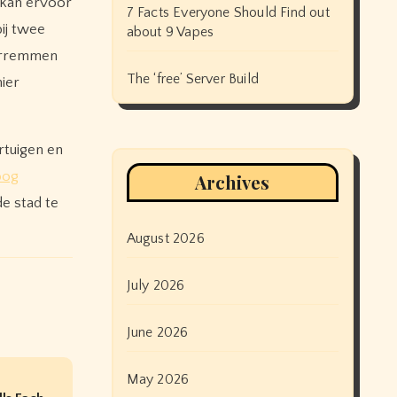
 kan ervoor
7 Facts Everyone Should Find out
bij twee
about 9 Vapes
oorremmen
The ‘free’ Server Build
ier
rtuigen en
oog
Archives
de stad te
August 2026
July 2026
June 2026
May 2026