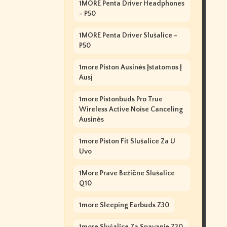
1MORE Penta Driver Headphones
- P50
1MORE Penta Driver Slušalice -
P50
1more Piston Ausinės Įstatomos Į
Ausį
1more Pistonbuds Pro True
Wireless Active Noise Canceling
Ausinės
1more Piston Fit Slušalice Za U
Uvo
1More Prave Bežične Slušalice
Q10
1more Sleeping Earbuds Z30