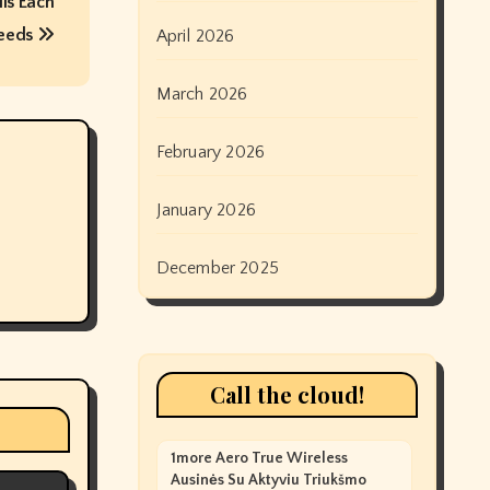
lls Each
eeds
April 2026
March 2026
February 2026
January 2026
December 2025
Call the cloud!
1more Aero True Wireless
Ausinės Su Aktyviu Triukšmo