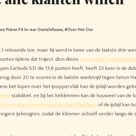
re Piston Fit In-ear Oortelefoons
, #
Over Het Oor
nten tijdens dat traject. dion dixon,
1more Evo True Wireless
pen Earbuds S31 die 13,6 punten heeft, heeft 23 keer in de dub
g door 20 te scoren in de laatste wedstrijd tegen Seton Hal
ns het lopen over het ijsoppervlak kan de ijsbijl worden gebr
opjes
stabiliteit, en bij het beklimmen kan de houweel van de b
 Actieve Ruisonderdrukkende Hoofdtelefoon
of de ijsbijl kan 
ere ijshoogten, zodat de klimmer zichzelf verder langs de z