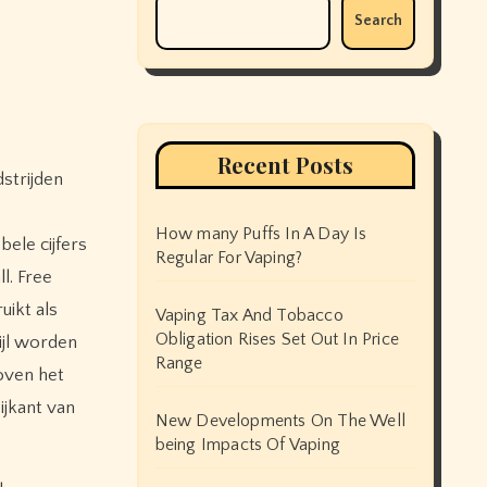
Search
Recent Posts
How many Puffs In A Day Is
bele cijfers
Regular For Vaping?
l. Free
uikt als
Vaping Tax And Tobacco
Obligation Rises Set Out In Price
ijl worden
Range
boven het
ijkant van
New Developments On The Well
being Impacts Of Vaping