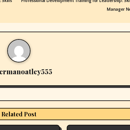
Skills
Professional Development Training for Leadership: Ski
Manager N
ermanoatley555
Related Post