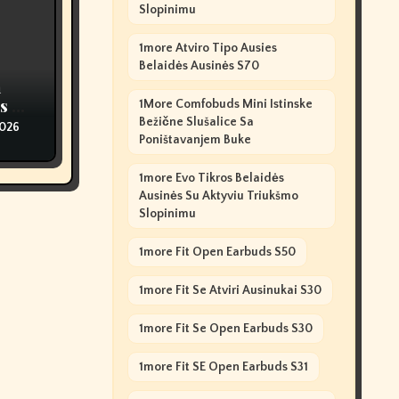
Slopinimu
1more Atviro Tipo Ausies
Belaidės Ausinės S70
n
s Of
1More Comfobuds Mini Istinske
Bežične Slušalice Sa
2026
Poništavanjem Buke
1more Evo Tikros Belaidės
Ausinės Su Aktyviu Triukšmo
Slopinimu
1more Fit Open Earbuds S50
1more Fit Se Atviri Ausinukai S30
1more Fit Se Open Earbuds S30
1more Fit SE Open Earbuds S31