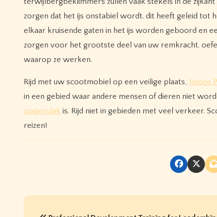
terwijlbergbeklimmers zullen vaak stekels in de zijkan
zorgen dat het ijs onstabiel wordt. dit heeft geleid to
elkaar kruisende gaten in het ijs worden geboord en e
zorgen voor het grootste deel van uw remkracht. oefe
waarop ze werken.
Rijd met uw scootmobiel op een veilige plaats,
1more P
in een gebied waar andere mensen of dieren niet word
oppervlak
is. Rijd niet in gebieden met veel verkeer. S
reizen!
P