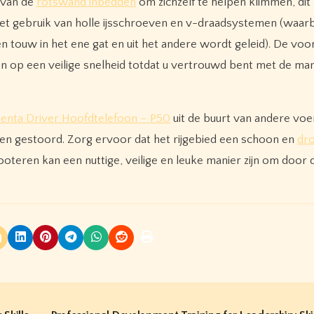
t van de
rotswand inbedden
om zichzelf te helpen klimmen, dit
t het gebruik van holle ijsschroeven en v-draadsystemen (waar
en touw in het ene gat en uit het andere wordt geleid). De v
n op een veilige snelheid totdat u vertrouwd bent met de man
enta Driver Hoofdtelefoon – P50
uit de buurt van andere voe
en gestoord. Zorg ervoor dat het rijgebied een schoon en
dr
cooteren kan een nuttige, veilige en leuke manier zijn om door 