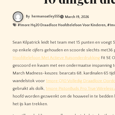
By
hermanoatley555
March 19, 2026
#
1more Hq20 Draadloze Hoofdtelefoon Voor Kinderen
, #
1mo
Sean Kilpatrick leidt het team met 15 punten en voegt 5,1 rebounds toe, maar hij werd in twee van de laatste drie wedstrijden
op enkele cijfers gehouden en scoorde slechts met36 pu
Hoofdtelefoon Met Actieve Ruisonderdrukking
Fit SE O
gescoord en kwam met een ondermaatse inspanning teru
March Madness-keuzes: bearcats 68, kardinalen 65 tijde
wandelstok voor
1more Q10 Volledig Draadloze Oord
gebruikt als dolk,
1more PistonBuds Pro True Wireless
hoofd worden gezwenkt om de houweel in te bedden hog
het ijs kan trekken.