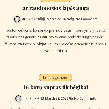
ar raudonosios lapės auga
arthurhorrell
March 22, 2026
No Comments
boston celtics ši komanda praleido visus 11 bandymų įmušti 3
taškus, nes geriausias aut. ray Allenas praleido rungtynes ​​dėl
čiurnos traumos. puolėjas Paulas Pierce’as prametė visus šešis
savo tritaškius ir…
Uncategorized
16 kovų supras tik bėgikai
darryl67x0
March 22, 2026
No Comments