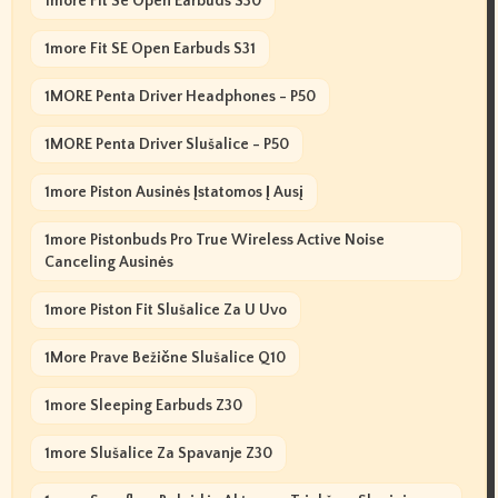
1more Fit Se Open Earbuds S30
1more Fit SE Open Earbuds S31
1MORE Penta Driver Headphones - P50
1MORE Penta Driver Slušalice - P50
1more Piston Ausinės Įstatomos Į Ausį
1more Pistonbuds Pro True Wireless Active Noise
Canceling Ausinės
1more Piston Fit Slušalice Za U Uvo
1More Prave Bežične Slušalice Q10
1more Sleeping Earbuds Z30
1more Slušalice Za Spavanje Z30