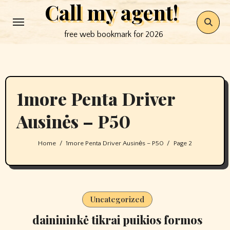
Call my agent!
Skip
to
free web bookmark for 2026
content
1more Penta Driver
Ausinės – P50
Home
1more Penta Driver Ausinės – P50
Page 2
Uncategorized
dainininkė tikrai puikios formos