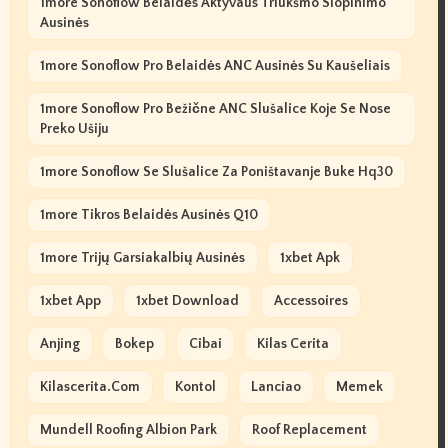
1more Sonoflow Belaidės Aktyvaus Triukšmo Slopinimo
Ausinės
1more Sonoflow Pro Belaidės ANC Ausinės Su Kaušeliais
1more Sonoflow Pro Bežične ANC Slušalice Koje Se Nose
Preko Ušiju
1more Sonoflow Se Slušalice Za Poništavanje Buke Hq30
1more Tikros Belaidės Ausinės Q10
1more Trijų Garsiakalbių Ausinės
1xbet Apk
1xbet App
1xbet Download
Accessoires
Anjing
Bokep
Cibai
Kilas Cerita
Kilascerita.com
Kontol
Lanciao
Memek
Mundell Roofing Albion Park
Roof Replacement