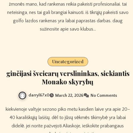
žmonės mano, kad rankenas reikia pakeisti profesionaliai. tai
neteisinga, nes tai gali brangiai kainuoti. iš tikrųjų pakeisti savo
golfo lazdos rankenas yra labai paprastas darbas. daug
sužinosite apie savo klubus…
Uncategorized
ginčijasi šveicarų verslininkas, siekiantis
Monako skyrybų
darryl67x0
March 22, 2026
No Comments
kiekvienoje valtyje sezono piko metu kasdien laive yra apie 20–
40 karališkųjų lašišų. dėl to jūsų sėkmės tikimybė yra labai
didelė. jei norite pažvejoti Aliaskoje, ieškokite prabangaus