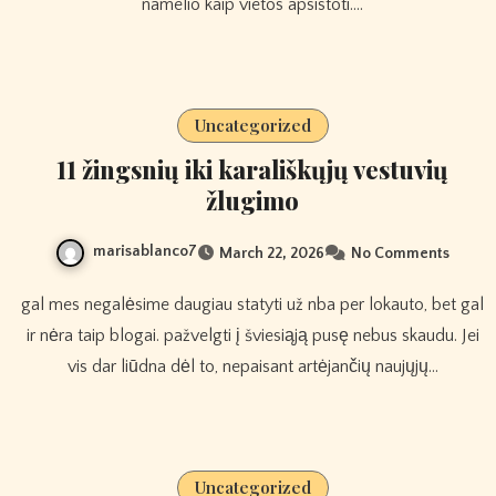
namelio kaip vietos apsistoti.…
Uncategorized
11 žingsnių iki karališkųjų vestuvių
žlugimo
marisablanco7
March 22, 2026
No Comments
gal mes negalėsime daugiau statyti už nba per lokauto, bet gal
ir nėra taip blogai. pažvelgti į šviesiąją pusę nebus skaudu. Jei
vis dar liūdna dėl to, nepaisant artėjančių naujųjų…
Uncategorized