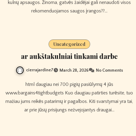
kulnų apsaugos. Žinoma, gatvės žaidėjai gali nenaudoti visos
rekomenduojamos saugos įrangos??…
Uncategorized
ar aukštakulniai tinkami darbe
cierrajardine7
March 28, 2026
No Comments
html daugiau nei 700 pigių pasiūlymų 4 jūs
www.bargains4tightbudgets Kuo daugiau patirties turėsite, tuo
mažiau jums reikės patarimų ir pagalbos. Kiti svarstymai yra tai,
ar prie jūsų prisijungs nežvejojantys draugai…