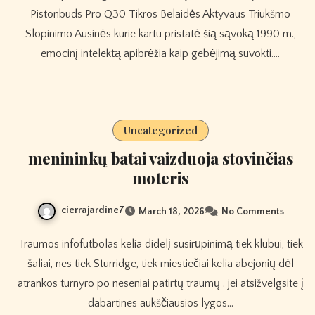
Pistonbuds Pro Q30 Tikros Belaidės Aktyvaus Triukšmo
Slopinimo Ausinės kurie kartu pristatė šią sąvoką 1990 m.,
emocinį intelektą apibrėžia kaip gebėjimą suvokti.…
Uncategorized
menininkų batai vaizduoja stovinčias
moteris
cierrajardine7
March 18, 2026
No Comments
Traumos infofutbolas kelia didelį susirūpinimą tiek klubui, tiek
šaliai, nes tiek Sturridge, tiek miestiečiai kelia abejonių dėl
atrankos turnyro po neseniai patirtų traumų . jei atsižvelgsite į
dabartines aukščiausios lygos…