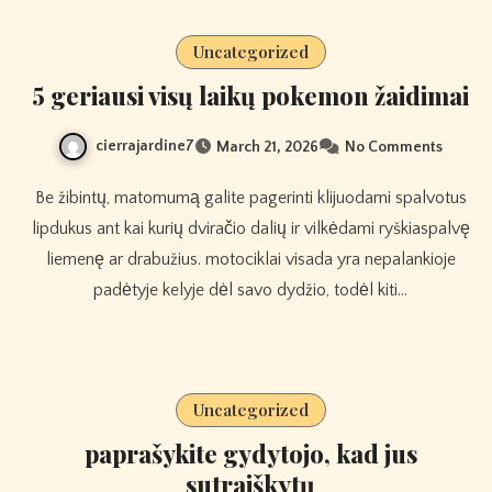
Uncategorized
5 geriausi visų laikų pokemon žaidimai
cierrajardine7
March 21, 2026
No Comments
Be žibintų, matomumą galite pagerinti klijuodami spalvotus
lipdukus ant kai kurių dviračio dalių ir vilkėdami ryškiaspalvę
liemenę ar drabužius. motociklai visada yra nepalankioje
padėtyje kelyje dėl savo dydžio, todėl kiti…
Uncategorized
paprašykite gydytojo, kad jus
sutraiškytų