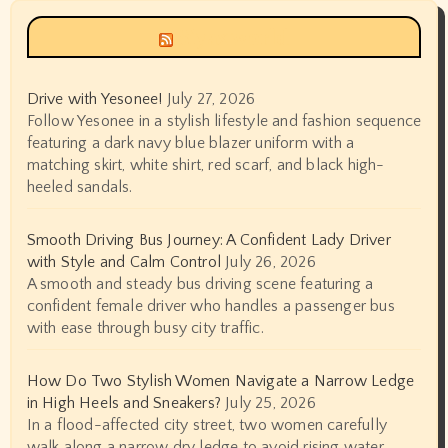
Siyax world
Drive with Yesonee!
July 27, 2026
Follow Yesonee in a stylish lifestyle and fashion sequence
featuring a dark navy blue blazer uniform with a
matching skirt, white shirt, red scarf, and black high-
heeled sandals.
Smooth Driving Bus Journey: A Confident Lady Driver
with Style and Calm Control
July 26, 2026
A smooth and steady bus driving scene featuring a
confident female driver who handles a passenger bus
with ease through busy city traffic.
How Do Two Stylish Women Navigate a Narrow Ledge
in High Heels and Sneakers?
July 25, 2026
In a flood-affected city street, two women carefully
walk along a narrow dry ledge to avoid rising water.