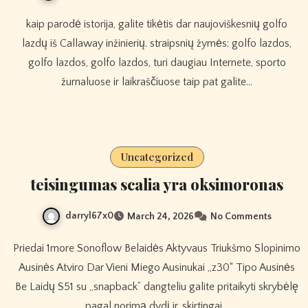
kaip parodė istorija, galite tikėtis dar naujoviškesnių golfo
lazdų iš Callaway inžinierių. straipsnių žymės: golfo lazdos,
golfo lazdos, golfo lazdos, turi daugiau Internete, sporto
žurnaluose ir laikraščiuose taip pat galite…
Uncategorized
teisingumas scalia yra oksimoronas
darryl67x0
March 24, 2026
No Comments
Priedai 1more Sonoflow Belaidės Aktyvaus Triukšmo Slopinimo
Ausinės Atviro Dar Vieni Miego Ausinukai „z30“ Tipo Ausinės
Be Laidų S51 su „snapback” dangteliu galite pritaikyti skrybėlę
pagal norimą dydį ir, skirtingai…