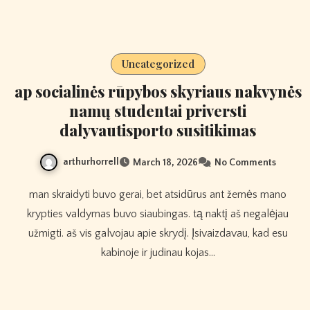
Uncategorized
ap socialinės rūpybos skyriaus nakvynės
namų studentai priversti
dalyvautisporto susitikimas
arthurhorrell
March 18, 2026
No Comments
man skraidyti buvo gerai, bet atsidūrus ant žemės mano
krypties valdymas buvo siaubingas. tą naktį aš negalėjau
užmigti. aš vis galvojau apie skrydį. Įsivaizdavau, kad esu
kabinoje ir judinau kojas…