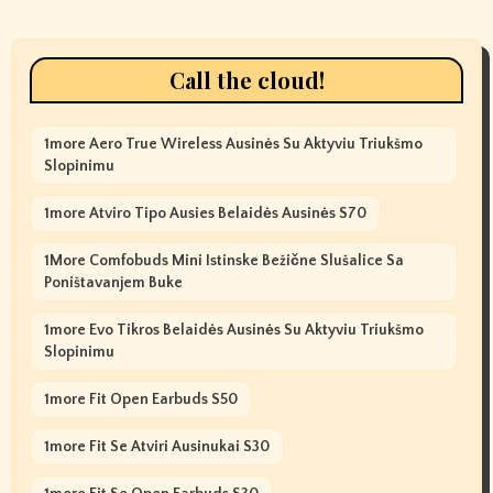
Call the cloud!
1more Aero True Wireless Ausinės Su Aktyviu Triukšmo
Slopinimu
1more Atviro Tipo Ausies Belaidės Ausinės S70
1More Comfobuds Mini Istinske Bežične Slušalice Sa
Poništavanjem Buke
1more Evo Tikros Belaidės Ausinės Su Aktyviu Triukšmo
Slopinimu
1more Fit Open Earbuds S50
1more Fit Se Atviri Ausinukai S30