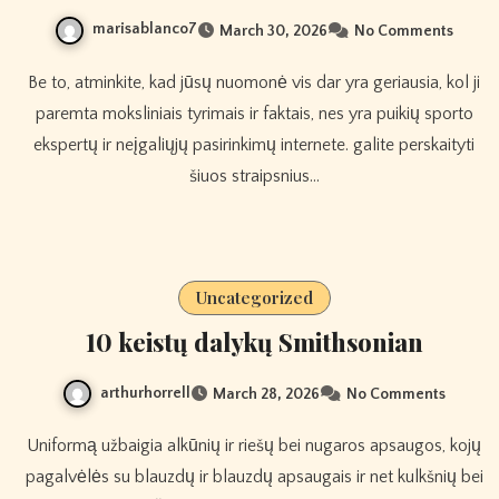
marisablanco7
March 30, 2026
No Comments
Be to, atminkite, kad jūsų nuomonė vis dar yra geriausia, kol ji
paremta moksliniais tyrimais ir faktais, nes yra puikių sporto
ekspertų ir neįgaliųjų pasirinkimų internete. galite perskaityti
šiuos straipsnius…
Uncategorized
10 keistų dalykų Smithsonian
arthurhorrell
March 28, 2026
No Comments
Uniformą užbaigia alkūnių ir riešų bei nugaros apsaugos, kojų
pagalvėlės su blauzdų ir blauzdų apsaugais ir net kulkšnių bei