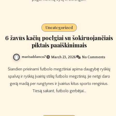
Uncategorized
6 žavūs kačių poelgiai su šokiruojančiais
piktais paaiškinimais
marisablanco7
March 23, 2026
No Comments
Šiandien prieinami futbolo megztiniai apima daugybę ryškių
spalvų ir ryškių įvairių stilių futbolo megztinių. jie netgi daro
gerą madą per rungtynes ​​ir įvairius kitus sporto renginius.
Tiesą sakant, futbolo gerbėjai…