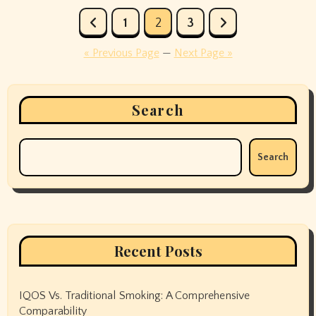
Posts
1
2
3
pagination
« Previous Page
—
Next Page »
Search
Search
Recent Posts
IQOS Vs. Traditional Smoking: A Comprehensive
Comparability