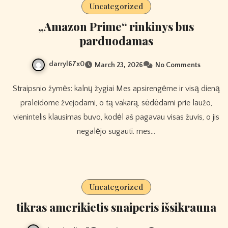
Uncategorized
„Amazon Prime“ rinkinys bus
parduodamas
darryl67x0
March 23, 2026
No Comments
Straipsnio žymės: kalnų žygiai Mes apsirengėme ir visą dieną
praleidome žvejodami, o tą vakarą, sėdėdami prie laužo,
vienintelis klausimas buvo, kodėl aš pagavau visas žuvis, o jis
negalėjo sugauti. mes…
Uncategorized
tikras amerikietis snaiperis išsikrauna