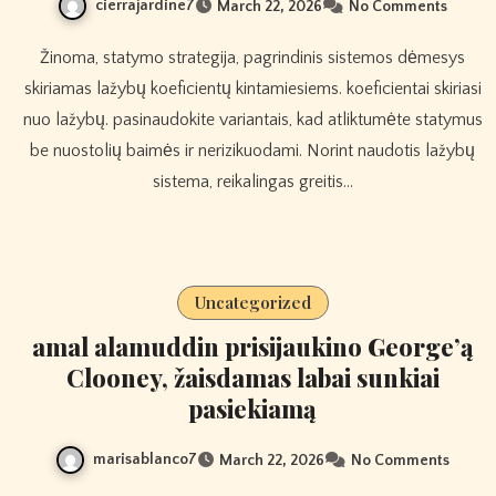
cierrajardine7
March 22, 2026
No Comments
Žinoma, statymo strategija, pagrindinis sistemos dėmesys
skiriamas lažybų koeficientų kintamiesiems. koeficientai skiriasi
nuo lažybų. pasinaudokite variantais, kad atliktumėte statymus
be nuostolių baimės ir nerizikuodami. Norint naudotis lažybų
sistema, reikalingas greitis…
Uncategorized
amal alamuddin prisijaukino George’ą
Clooney, žaisdamas labai sunkiai
pasiekiamą
marisablanco7
March 22, 2026
No Comments