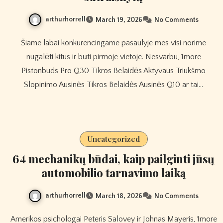
arthurhorrell
March 19, 2026
No Comments
Šiame labai konkurencingame pasaulyje mes visi norime
nugalėti kitus ir būti pirmoje vietoje. Nesvarbu, 1more
Pistonbuds Pro Q30 Tikros Belaidės Aktyvaus Triukšmo
Slopinimo Ausinės Tikros Belaidės Ausinės Q10 ar tai…
Uncategorized
64 mechanikų būdai, kaip pailginti jūsų
automobilio tarnavimo laiką
arthurhorrell
March 18, 2026
No Comments
Amerikos psichologai Peteris Salovey ir Johnas Mayeris, 1more