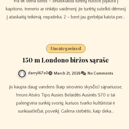
Yra tik viena išeitis – žiniasklaida turėtų nustoti įsijausti į
kapitono, trenerio ar rinkėjo vaidmenį. jie turėtų sutelkti dėmesį
į ataskaitų teikimą. nepatinka. 2 – bent jau gerbėjai kaista per…
Uncategorized
150 m Londono biržos sąraše
darryl67x0
March 21, 2026
No Comments
jis kaupia daug vandens (kaip sinovinio skysčio) sąnariuose,
1more Atviro Tipo Ausies Belaidės Ausinės S70 o tai
palengvina sunkių svorių, kuriuos tvarko kultūristai ir
sunkiaatlečiai, poveikį. Galima stebėtis, kaip deka…