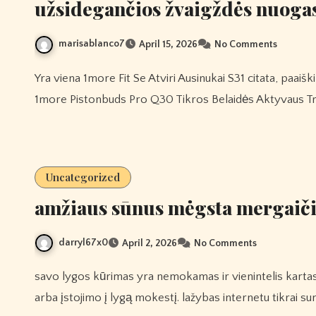
užsidegančios žvaigždės nuogas
marisablanco7
April 15, 2026
No Comments
Yra viena 1more Fit Se Atviri Ausinukai S31 citata, paaiškinanti šį mąstymą: 1more Trijų Garsiakalbių Ausinės „protą
1more Pistonbuds Pro Q30 Tikros Belaidės Aktyvaus Tr
Uncategorized
amžiaus sūnus mėgsta mergaičių
darryl67x0
April 2, 2026
No Comments
savo lygos kūrimas yra nemokamas ir vienintelis kartas, kai ką nors sumokėsite, yra tada, kai atliksite statymą
arba įstojimo į lygą mokestį. lažybas internetu tikrai su