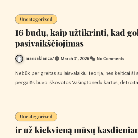
Uncategorized
16 būdų, kaip užtikrinti, kad g
pasivaikščiojimas
marisablanco7
March 31, 2026
No Comments
Nebūk per greitas su laisvalaikiu. teorija, nes kelticai šį sezoną tikrai kovojo su stipria konkurencija. keturios jų
pergalės buvo iškovotos Vašingtonedu kartus, detroitas i
Uncategorized
ir už kiekvieną mūsų kasdieni