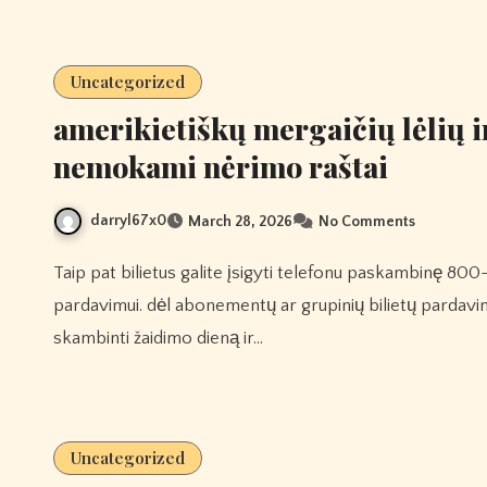
Uncategorized
amerikietiškų mergaičių lėlių ir
nemokami nėrimo raštai
darryl67x0
March 28, 2026
No Comments
Taip pat bilietus galite įsigyti telefonu paskambinę 800-745-3000. šis numeris skirtas atskirų žaidimų bilietų
pardavimui. dėl abonementų ar grupinių bilietų pardavi
skambinti žaidimo dieną ir…
Uncategorized