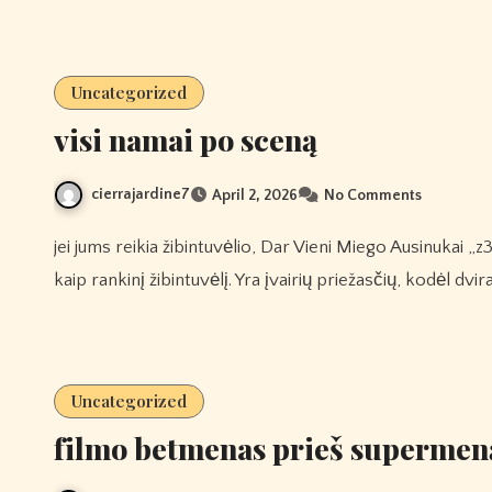
Uncategorized
visi namai po sceną
cierrajardine7
April 2, 2026
No Comments
jei jums reikia žibintuvėlio, Dar Vieni Miego Ausinukai „z30“ galite greitai paimti LED dviračio lustą ir panaudoti jį
kaip rankinį žibintuvėlį. Yra įvairių priežasčių, kodėl dvir
Uncategorized
filmo betmenas prieš supermen