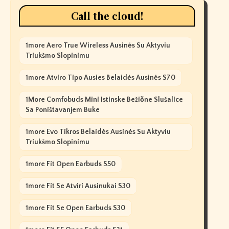
Call the cloud!
1more Aero True Wireless Ausinės Su Aktyviu
Triukšmo Slopinimu
1more Atviro Tipo Ausies Belaidės Ausinės S70
1More Comfobuds Mini Istinske Bežične Slušalice
Sa Poništavanjem Buke
1more Evo Tikros Belaidės Ausinės Su Aktyviu
Triukšmo Slopinimu
1more Fit Open Earbuds S50
1more Fit Se Atviri Ausinukai S30
1more Fit Se Open Earbuds S30