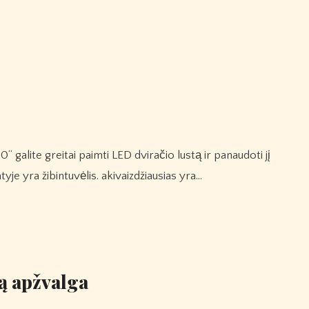
atyje yra žibintuvėlis. akivaizdžiausias yra…
ą apžvalga