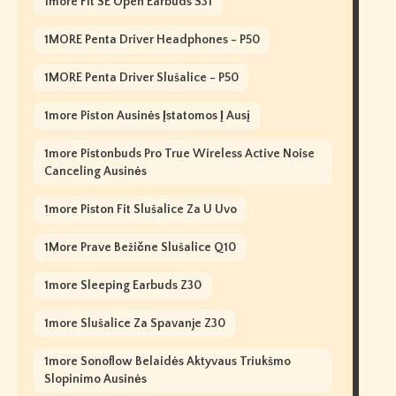
1more Fit SE Open Earbuds S31
1MORE Penta Driver Headphones - P50
1MORE Penta Driver Slušalice - P50
1more Piston Ausinės Įstatomos Į Ausį
1more Pistonbuds Pro True Wireless Active Noise
Canceling Ausinės
1more Piston Fit Slušalice Za U Uvo
1More Prave Bežične Slušalice Q10
1more Sleeping Earbuds Z30
1more Slušalice Za Spavanje Z30
1more Sonoflow Belaidės Aktyvaus Triukšmo
Slopinimo Ausinės