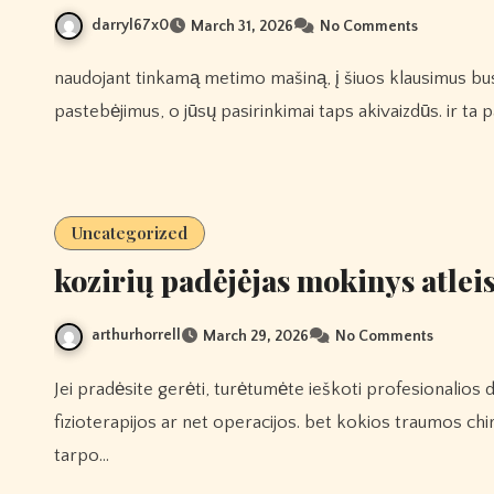
darryl67x0
March 31, 2026
No Comments
naudojant tinkamą metimo mašiną, į šiuos klausimus bus paprasta atsakyti atlikus kai kuriuos pagrindinius
pastebėjimus, o jūsų pasirinkimai taps akivaizdūs. ir t
Uncategorized
kozirių padėjėjas mokinys atlei
arthurhorrell
March 29, 2026
No Comments
Jei pradėsite gerėti, turėtumėte ieškoti profesionalios diagnozės, nes gali prireikti tolesnės reabilitacijos –
fizioterapijos ar net operacijos. bet kokios traumos chiru
tarpo…