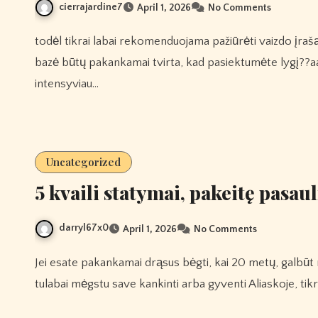
cierrajardine7
April 1, 2026
No Comments
todėl tikrai labai rekomenduojama pažiūrėti vaizdo įrašą apie gerus specialistus instruktorius, Atvira Ausis kad jūsų
bazė būtų pakankamai tvirta, kad pasiektumėte lygį??aaa
intensyviau…
Uncategorized
5 kvaili statymai, pakeitę pasaul
darryl67x0
April 1, 2026
No Comments
Jei esate pakankamai drąsus bėgti, kai 20 metų, galbūt norėsite dėvėti striukę ant daugelio sluoksnių. nebent
tulabai mėgstu save kankinti arba gyventi Aliaskoje, tikri