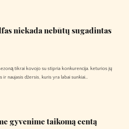
olfas niekada nebūtų sugadintas
r naujasis džersis, kuris yra labai sunkiai…
ame gyvenime taikomą centą