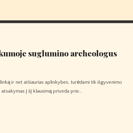
dykumoje suglumino archeologus
? atsakymas į šį klausimą priveda prie…