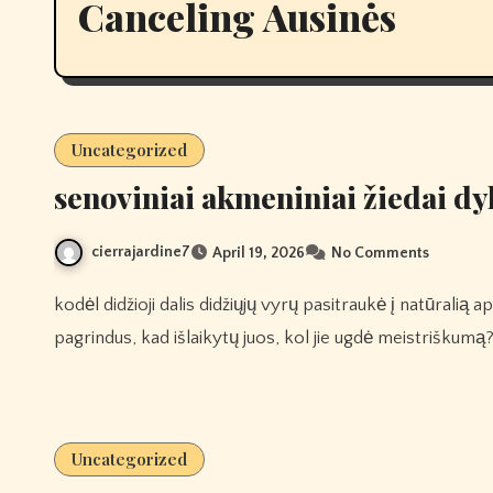
Canceling Ausinės
Uncategorized
senoviniai akmeniniai žiedai 
cierrajardine7
April 19, 2026
No Comments
kodėl didžioji dalis didžiųjų vyrų pasitraukė į natūralią aplinką ir net atšiaurias aplinkybes, turėdami tik išgyvenimo
pagrindus, kad išlaikytų juos, kol jie ugdė meistriškumą
Uncategorized