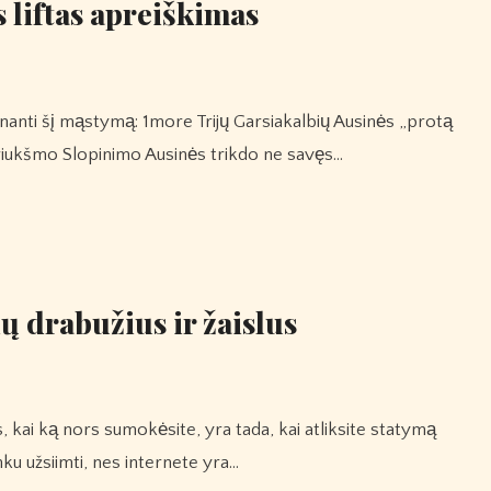
 liftas apreiškimas
iukšmo Slopinimo Ausinės trikdo ne savęs…
 drabužius ir žaislus
nku užsiimti, nes internete yra…