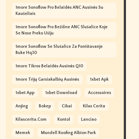
1more Sonoflow Pro Belaidės ANC Ausinės Su
Kaušeliais
1more Sonoflow Pro Bežične ANC Slušalice Koje
Se Nose Preko Ušiju
1more Sonoflow Se Slušalice Za Poništavanje
Buke Hq30
1more Tikros Belaidės Ausinės Q10
1more Trijų Garsiakalbių Ausinės
1xbet Apk
1xbet App
1xbet Download
Accessoires
Anjing
Bokep
Cibai
Kilas Cerita
Kilascerita.com
Kontol
Lanciao
Memek
Mundell Roofing Albion Park