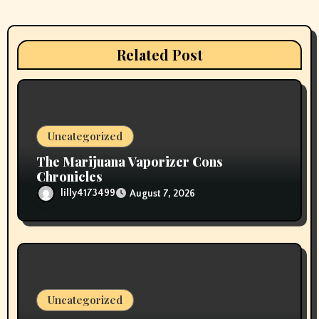
a
t
Related Post
i
o
n
Uncategorized
The Marijuana Vaporizer Cons
Chronicles
lilly4173499
August 7, 2026
Uncategorized