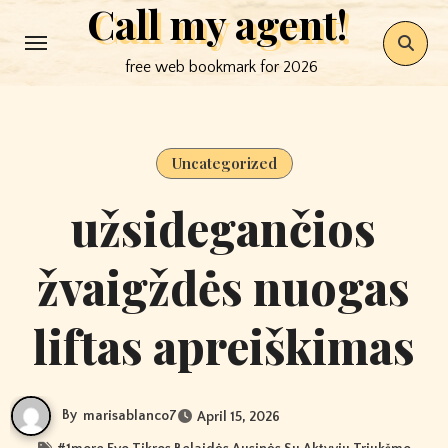
Call my agent!
Skip
to
free web bookmark for 2026
content
Uncategorized
užsidegančios
žvaigždės nuogas
liftas apreiškimas
By
marisablanco7
April 15, 2026