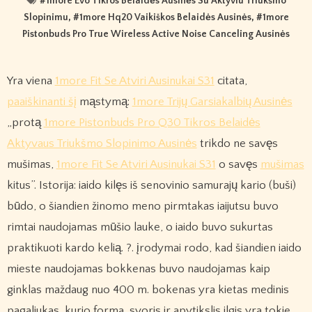
#
1more Evo Tikros Belaidės Ausinės Su Aktyviu Triukšmo
Slopinimu
, #
1more Hq20 Vaikiškos Belaidės Ausinės
, #
1more
Pistonbuds Pro True Wireless Active Noise Canceling Ausinės
Yra viena
1more Fit Se Atviri Ausinukai S31
citata,
paaiškinanti šį
mąstymą:
1more Trijų Garsiakalbių Ausinės
„protą
1more Pistonbuds Pro Q30 Tikros Belaidės
Aktyvaus Triukšmo Slopinimo Ausinės
trikdo ne savęs
mušimas,
1more Fit Se Atviri Ausinukai S31
o savęs
mušimas
kitus”. Istorija: iaido kilęs iš senovinio samurajų kario (buši)
būdo, o šiandien žinomo meno pirmtakas iaijutsu buvo
rimtai naudojamas mūšio lauke, o iaido buvo sukurtas
praktikuoti kardo kelią. ?. įrodymai rodo, kad šiandien iaido
mieste naudojamas bokkenas buvo naudojamas kaip
ginklas maždaug nuo 400 m. bokenas yra kietas medinis
pagaliukas, kurio forma, svoris ir apytikslis ilgis yra tokie