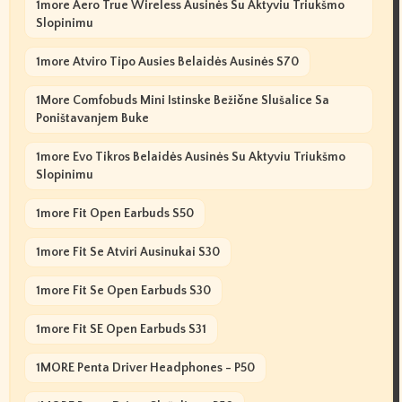
1more Aero True Wireless Ausinės Su Aktyviu Triukšmo
Slopinimu
1more Atviro Tipo Ausies Belaidės Ausinės S70
1More Comfobuds Mini Istinske Bežične Slušalice Sa
Poništavanjem Buke
1more Evo Tikros Belaidės Ausinės Su Aktyviu Triukšmo
Slopinimu
1more Fit Open Earbuds S50
1more Fit Se Atviri Ausinukai S30
1more Fit Se Open Earbuds S30
1more Fit SE Open Earbuds S31
1MORE Penta Driver Headphones - P50