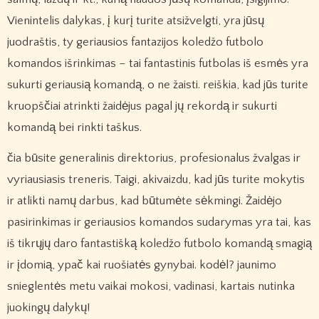
Vienintelis dalykas, į kurį turite atsižvelgti, yra jūsų
juodraštis, ty geriausios fantazijos koledžo futbolo
komandos išrinkimas – tai fantastinis futbolas iš esmės yra
sukurti geriausią komandą, o ne žaisti. reiškia, kad jūs turite
kruopščiai atrinkti žaidėjus pagal jų rekordą ir sukurti
komandą bei rinkti taškus.
čia būsite generalinis direktorius, profesionalus žvalgas ir
vyriausiasis treneris. Taigi, akivaizdu, kad jūs turite mokytis
ir atlikti namų darbus, kad būtumėte sėkmingi. Žaidėjo
pasirinkimas ir geriausios komandos sudarymas yra tai, kas
iš tikrųjų daro fantastišką koledžo futbolo komandą smagią
ir įdomią, ypač kai ruošiatės gynybai. kodėl? jaunimo
snieglentės metu vaikai mokosi, vadinasi, kartais nutinka
juokingų dalykų!