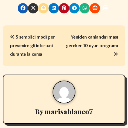
P
5 semplici modi per
Yeniden canlandırılması
o
prevenire gli infortuni
gereken 10 oyun programı
s
durante la corsa
t
n
a
v
By
marisablanco7
i
g