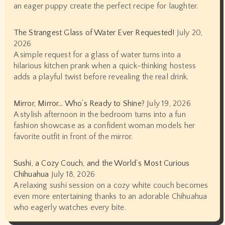
an eager puppy create the perfect recipe for laughter.
The Strangest Glass of Water Ever Requested!
July 20,
2026
A simple request for a glass of water turns into a
hilarious kitchen prank when a quick-thinking hostess
adds a playful twist before revealing the real drink.
Mirror, Mirror… Who’s Ready to Shine?
July 19, 2026
A stylish afternoon in the bedroom turns into a fun
fashion showcase as a confident woman models her
favorite outfit in front of the mirror.
Sushi, a Cozy Couch, and the World’s Most Curious
Chihuahua
July 18, 2026
A relaxing sushi session on a cozy white couch becomes
even more entertaining thanks to an adorable Chihuahua
who eagerly watches every bite.