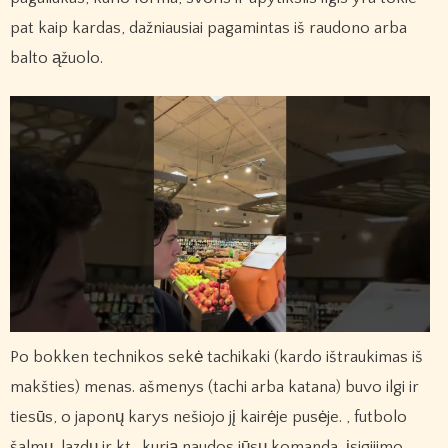
pat kaip kardas, dažniausiai pagamintas iš raudono arba
balto ąžuolo.
Po bokken technikos sekė tachikaki (kardo ištraukimas iš
makšties) menas. ašmenys (tachi arba katana) buvo ilgi ir
tiesūs, o japonų karys nešiojo jį kairėje pusėje. , futbolo
šalmų, lazdų ir kt., kurią naudos jūsų komanda, įsigijimo.