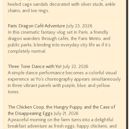
heeled cage sandals decorated with silver studs, ankle
chains, and toe rings.
Paris Dragon Café Adventure
July 23, 2026
In this cinematic fantasy vlog set in Paris, a friendly
dragon wanders through cafés, the Paris Metro, and
public parks, blending into everyday city life as if it’s
completely normal.
Three Tone Dance with Yo!
July 22, 2026
A simple dance performance becomes a colorful visual
experience as Yo's choreography appears simultaneously
in three vibrant panels with purple, blue, and yellow
tones.
The Chicken Coop, the Hungry Puppy, and the Case of
the Disappearing Eggs
July 21, 2026
A peaceful morning on the farm turns into a delightful
breakfast adventure as fresh eggs, happy chickens, and