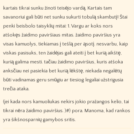
kartais tikrai sunku žinoti teisėjo vardą. Kartais tam
savanoriui gali būti net sunku sukurti tobulą skambutį! Štai
penki beisbolo taisyklių mitai: 1. Vargu ar koks nors
atšokęs žaidimo paviršiaus mitas. žaidimo paviršius yra
visas kamuolys, tiekiamas į tešlą per ąsotį. nesvarbu, kaip
viskas pasisuks, ten žaidėjas gali ateiti į bet kurią aikštę,
kurią galima mesti. tačiau žaidimo paviršius, kuris atšoka
anksčiau nei pasiekia bet kurią lėkštę, niekada negalėtų
būti vadinamas geru smūgiu ar tiesiog legaliai užstrigusia
trečia ataka.
(jei kada nors kamuoliukas nekirs jokio pražangos kelio, tai
tikrai nėra žaidimo paviršius. )#) pora. Manoma, kad rankos
yra šikšnosparnių gamybos sritis.