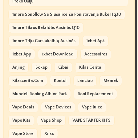
Preko Ušiju
1more Sonoflow Se Slušalice Za Poništavanje Buke Hq30
1more Tikros Belaidės Ausinės Q10
1more Trijų Garsiakalbių Ausinės
1xbet Apk
1xbet App
1xbet Download
Accessoires
Anjing
Bokep
Cibai
Kilas Cerita
Kilascerita.com
Kontol
Lanciao
Memek
Mundell Roofing Albion Park
Roof Replacement
Vape Deals
Vape Devices
Vape Juice
Vape Kits
Vape Shop
VAPE STARTER KITS
Vape Store
Xnxx