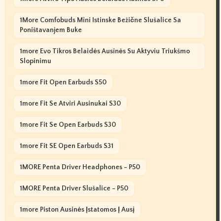
1More Comfobuds Mini Istinske Bežične Slušalice Sa
Poništavanjem Buke
1more Evo Tikros Belaidės Ausinės Su Aktyviu Triukšmo
Slopinimu
1more Fit Open Earbuds S50
1more Fit Se Atviri Ausinukai S30
1more Fit Se Open Earbuds S30
1more Fit SE Open Earbuds S31
1MORE Penta Driver Headphones - P50
1MORE Penta Driver Slušalice - P50
1more Piston Ausinės Įstatomos Į Ausį