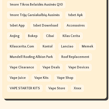
1more Tikros Belaidės Ausinės Q10
1more Trijų Garsiakalbių Ausinės
1xbet Apk
1xbet App
1xbet Download
Accessoires
Anjing
Bokep
Cibai
Kilas Cerita
Kilascerita.com
Kontol
Lanciao
Memek
Mundell Roofing Albion Park
Roof Replacement
Vape Clearance
Vape Deals
Vape Devices
Vape Juice
Vape Kits
Vape Shop
VAPE STARTER KITS
Vape Store
Xnxx