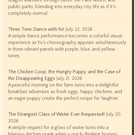
dragon wanders through cafés, the Paris Metro, and
public parks, blending into everyday city life as if it’s
completely normal.
Three Tone Dance with Yo!
July 22, 2026
A simple dance performance becomes a colorful visual
experience as Yo's choreography appears simultaneously
in three vibrant panels with purple, blue, and yellow
tones.
The Chicken Coop, the Hungry Puppy, and the Case of
the Disappearing Eggs
July 21, 2026
A peaceful morning on the farm turns into a delightful
breakfast adventure as fresh eggs, happy chickens, and
an eager puppy create the perfect recipe for laughter.
The Strangest Glass of Water Ever Requested!
July 20,
2026
A simple request for a glass of water turns into a
hilarious kitchen prank when a quick-thinking hostess