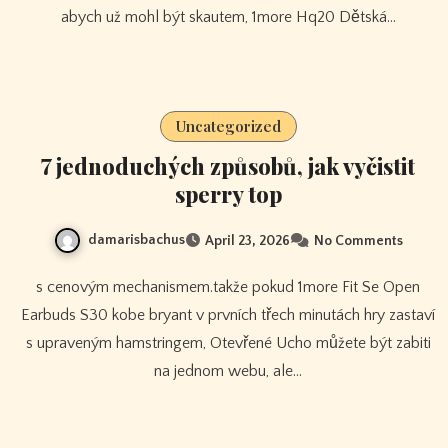
abych už mohl být skautem, 1more Hq20 Dětská…
Uncategorized
7 jednoduchých způsobů, jak vyčistit
sperry top
damarisbachus
April 23, 2026
No Comments
s cenovým mechanismem.takže pokud 1more Fit Se Open
Earbuds S30 kobe bryant v prvních třech minutách hry zastaví
s upraveným hamstringem, Otevřené Ucho můžete být zabiti
na jednom webu, ale…