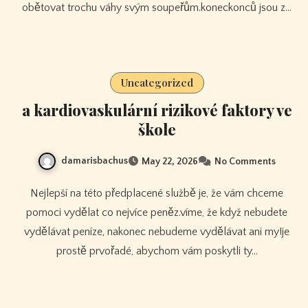
obětovat trochu váhy svým soupeřům.koneckonců jsou z…
Uncategorized
a kardiovaskulární rizikové faktory ve
škole
damarisbachus
May 22, 2026
No Comments
Nejlepší na této předplacené službě je, že vám chceme
pomoci vydělat co nejvíce peněz.víme, že když nebudete
vydělávat peníze, nakonec nebudeme vydělávat ani my!je
prostě prvořadé, abychom vám poskytli ty…