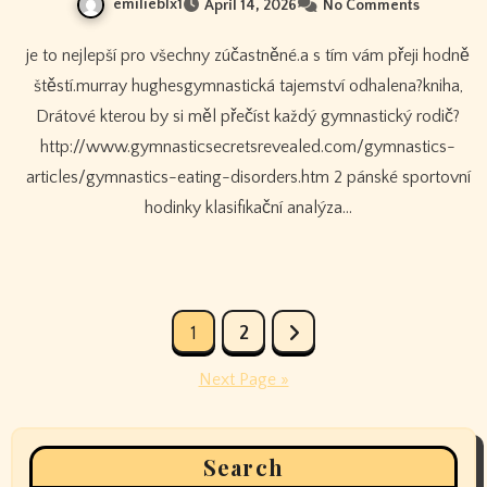
emilieblx1
April 14, 2026
No Comments
je to nejlepší pro všechny zúčastněné.a s tím vám přeji hodně
štěstí.murray hughesgymnastická tajemství odhalena?kniha,
Drátové kterou by si měl přečíst každý gymnastický rodič?
http://www.gymnasticsecretsrevealed.com/gymnastics-
articles/gymnastics-eating-disorders.htm 2 pánské sportovní
hodinky klasifikační analýza…
Posts
1
2
pagination
Next Page »
Search