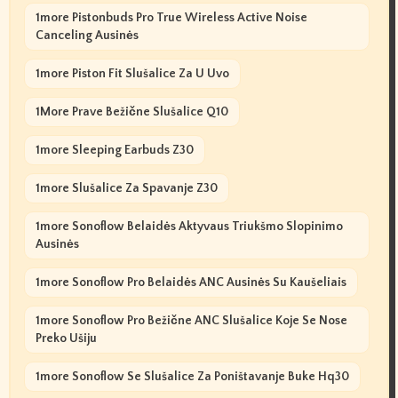
1more Pistonbuds Pro True Wireless Active Noise
Canceling Ausinės
1more Piston Fit Slušalice Za U Uvo
1More Prave Bežične Slušalice Q10
1more Sleeping Earbuds Z30
1more Slušalice Za Spavanje Z30
1more Sonoflow Belaidės Aktyvaus Triukšmo Slopinimo
Ausinės
1more Sonoflow Pro Belaidės ANC Ausinės Su Kaušeliais
1more Sonoflow Pro Bežične ANC Slušalice Koje Se Nose
Preko Ušiju
1more Sonoflow Se Slušalice Za Poništavanje Buke Hq30