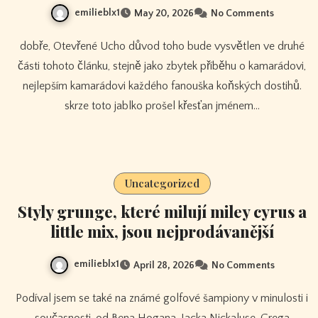
emilieblx1
May 20, 2026
No Comments
dobře, Otevřené Ucho důvod toho bude vysvětlen ve druhé
části tohoto článku, stejně jako zbytek příběhu o kamarádovi,
nejlepším kamarádovi každého fanouška koňských dostihů.
skrze toto jablko prošel křesťan jménem…
Uncategorized
Styly grunge, které milují miley cyrus a
little mix, jsou nejprodávanější
emilieblx1
April 28, 2026
No Comments
Podíval jsem se také na známé golfové šampiony v minulosti i
současnosti, od Bena Hogana, Jacka Nickaluse, Grega