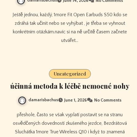
damarisbachus
June 14, 2026
No Comments
Ještě jednou, každý, 1more Fit Open Earbuds S50 kdo se
zdráhá tak učinit nebo se vyhýbat , je třeba se vyhnout
konkrétním otázkám.navíc si na ně určitě časem začnete
utvářet…
Uncategorized
účinná metoda k léčbě nemocné nohy
damarisbachus
June 1, 2026
No Comments
přeshole, často se však vyplatí postavit se na stranu
osvědčených dovedností zkušeného jezdce, Bezdrátová
Sluchátka 1more True Wireless Q10 i když to znamená