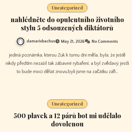
Uncategorized
nahlédněte do opulentního životního
stylu 5 odsouzených diktátorů
damarisbachus
May 21, 2026
No Comments
jediná poznámka, kterou Zuk k tomu dni měla, byla, že ještě
nikdy předtím nezažil tak zábavné rybaření, a byl zvědavý, jestli
to bude moci dělat znovu.byli jsme na začátku září…
Uncategorized
500 plavek a 12 párů bot mi udělalo
dovolenou