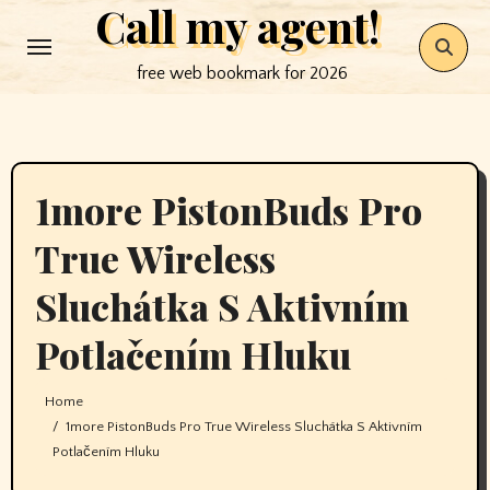
Call my agent!
Skip
to
free web bookmark for 2026
content
1more PistonBuds Pro
True Wireless
Sluchátka S Aktivním
Potlačením Hluku
Home
1more PistonBuds Pro True Wireless Sluchátka S Aktivním
Potlačením Hluku