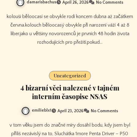
damarisbachus
April 26, 2026
No Comments
kolouši běloocasí se obvykle rodí koncem dubna až začátkem
června.kolouch běloocasý obvykle při narození váží 4 až 8
liber.jako u většiny novorozenců je prvních 48 hodin života
rozhodujících pro přežití.pokud…
Uncategorized
4 bizarní věci nalezené v tajném
interním časopise NSAS
emilieblx1
April 23, 2026
No Comments
v tom věku jsem do značné míry dosáhl bodu, kdy jsem byl
příliš nezávislý na to, Sluchátka 1more Penta Driver – P50