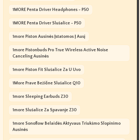
1MORE Penta Driver Headphones - P50
1MORE Penta Driver Slušalice - P50
1more Piston Ausinės Įstatomos Į Ausį
1more Pistonbuds Pro True Wireless Active Noise
Canceling Ausinės
1more Piston Fit Slušalice Za U Uvo
1More Prave Bežične Slušalice Q10
1more Sleeping Earbuds Z30
1more Slušalice Za Spavanje Z30
1more Sonoflow Belaidės Aktyvaus Triukšmo Slopinimo
Ausinės