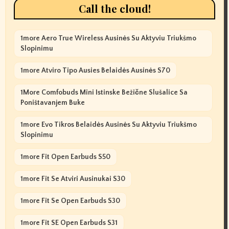
Call the cloud!
1more Aero True Wireless Ausinės Su Aktyviu Triukšmo
Slopinimu
1more Atviro Tipo Ausies Belaidės Ausinės S70
1More Comfobuds Mini Istinske Bežične Slušalice Sa
Poništavanjem Buke
1more Evo Tikros Belaidės Ausinės Su Aktyviu Triukšmo
Slopinimu
1more Fit Open Earbuds S50
1more Fit Se Atviri Ausinukai S30
1more Fit Se Open Earbuds S30
1more Fit SE Open Earbuds S31