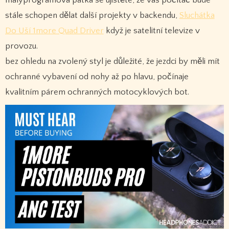
malýprogramová patka se ujistěte, že váš počítač bude
stále schopen dělat další projekty v backendu,
Sluchátka
Do Uší 1more Quad Driver
když je satelitní televize v
provozu.
bez ohledu na zvolený styl je důležité, že jezdci by měli mít
ochranné vybavení od nohy až po hlavu, počínaje
kvalitním párem ochranných motocyklových bot.