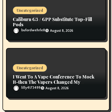
Uncategorized
Caliburn G3 / GPP Substitute Top-Fill
Pods
bufordwehrle8
August 8, 2026
Uncategorized
I Went To A Vape Conference To Mock
It-then The Vapers Changed My
Thoughts
lilly4173499
August 8, 2026