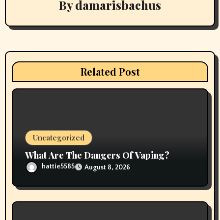
By
damarisbachus
i
g
a
t
Related Post
i
o
n
Uncategorized
What Are The Dangers Of Vaping?
hattie5585
August 8, 2026