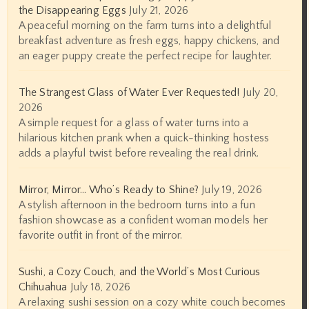
the Disappearing Eggs
July 21, 2026
A peaceful morning on the farm turns into a delightful
breakfast adventure as fresh eggs, happy chickens, and
an eager puppy create the perfect recipe for laughter.
The Strangest Glass of Water Ever Requested!
July 20,
2026
A simple request for a glass of water turns into a
hilarious kitchen prank when a quick-thinking hostess
adds a playful twist before revealing the real drink.
Mirror, Mirror… Who’s Ready to Shine?
July 19, 2026
A stylish afternoon in the bedroom turns into a fun
fashion showcase as a confident woman models her
favorite outfit in front of the mirror.
Sushi, a Cozy Couch, and the World’s Most Curious
Chihuahua
July 18, 2026
A relaxing sushi session on a cozy white couch becomes