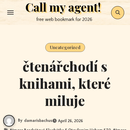
Call my agent!
Skip
to
free web bookmark for 2026
content
Uncategorized
čtenářchodí s
knihami, které
miluje
By
damarisbachus
April 26, 2026