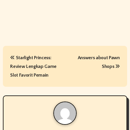
P
Starlight Princess:
Answers about Pawn
o
Review Lengkap Game
Shops
s
Slot Favorit Pemain
t
n
a
v