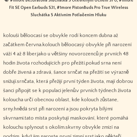
#
1more Bezdrátová Sluchátka S Otevřeným Uchem S70
, #
1more
Fit SE Open Earbuds S31
, #
1more PistonBuds Pro True Wireless
Sluchátka S Aktivním Potlačením Hluku
kolouši běloocasí se obvykle rodí koncem dubna až
začátkem června.kolouch běloocasý obvykle při narození
váží 4 až 8 liber.jako u většiny novorozenců je prvních 48
hodin života rozhodujících pro přežití.pokud srna není
dobře živená a zdravá, šance srnčat na přežití se výrazně
snižují.srnčata, která přežijí první týden života, mají dobrou
šanci připojit se k populaci jelenů.v prvních týdnech života
koloucha určí obecnou oblast, kde kolouch zůstane,
srny.hnědá srst při narození a jsou pokryta bílými
skvrnami.tato místa poskytují maskování, které pomáhá
kolouchu splynout s okolím.skvrny obvykle zmizí na
podzim, když jim naroste první zimní srst.jako někteří