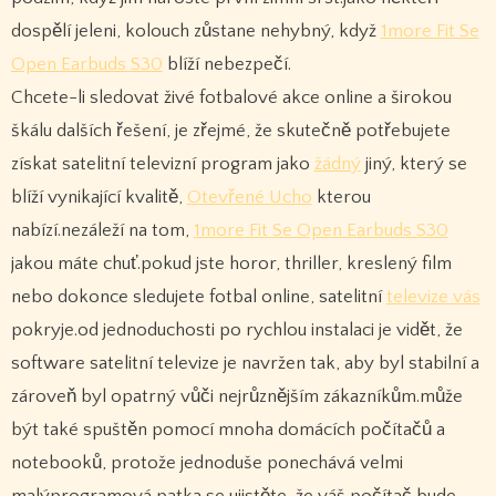
dospělí jeleni, kolouch zůstane nehybný, když
1more Fit Se
Open Earbuds S30
blíží nebezpečí.
Chcete-li sledovat živé fotbalové akce online a širokou
škálu dalších řešení, je zřejmé, že skutečně potřebujete
získat satelitní televizní program jako
žádný
jiný, který se
blíží vynikající kvalitě,
Otevřené Ucho
kterou
nabízí.nezáleží na tom,
1more Fit Se Open Earbuds S30
jakou máte chuť.pokud jste horor, thriller, kreslený film
nebo dokonce sledujete fotbal online, satelitní
televize vás
pokryje.od jednoduchosti po rychlou instalaci je vidět, že
software satelitní televize je navržen tak, aby byl stabilní a
zároveň byl opatrný vůči nejrůznějším zákazníkům.může
být také spuštěn pomocí mnoha domácích počítačů a
notebooků, protože jednoduše ponechává velmi