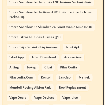
1more Sonoflow Pro Belaidės ANC Ausinės Su Kaušeliais
1more Sonoflow Pro Bežične ANC Slušalice Koje Se Nose
Preko Ušiju
1more Sonoflow Se Slušalice Za Poništavanje Buke Hq30
1more Tikros Belaidės Ausinės Q10
1more Trijų Garsiakalbių Ausinės
1xbet Apk
1xbet App
1xbet Download
Accessoires
Anjing
Bokep
Cibai
Kilas Cerita
Kilascerita.com
Kontol
Lanciao
Memek
Mundell Roofing Albion Park
Roof Replacement
Vape Deals
Vape Devices
Vape Juice