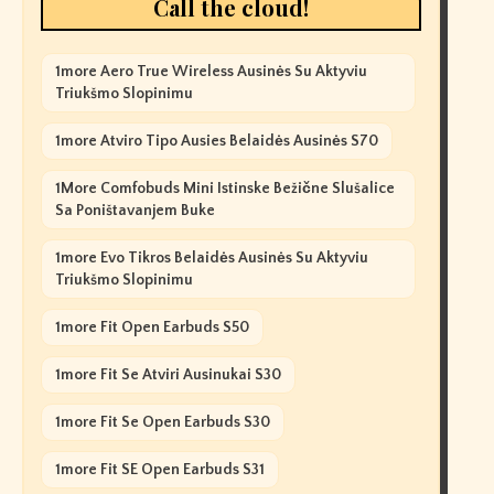
Call the cloud!
1more Aero True Wireless Ausinės Su Aktyviu
Triukšmo Slopinimu
1more Atviro Tipo Ausies Belaidės Ausinės S70
1More Comfobuds Mini Istinske Bežične Slušalice
Sa Poništavanjem Buke
1more Evo Tikros Belaidės Ausinės Su Aktyviu
Triukšmo Slopinimu
1more Fit Open Earbuds S50
1more Fit Se Atviri Ausinukai S30
1more Fit Se Open Earbuds S30
1more Fit SE Open Earbuds S31