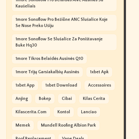
1more Sonoflow Pro Belaidės ANC Ausinės Su
Kaušeliais
1more Sonoflow Pro Bežične ANC Slušalice Koje
Se Nose Preko Ušiju
1more Sonoflow Se Slušalice Za Poništavanje
Buke Hq30
1more Tikros Belaidės Ausinės Q10
1more Trijų Garsiakalbių Ausinės
1xbet Apk
1xbet App
1xbet Download
Accessoires
Anjing
Bokep
Cibai
Kilas Cerita
Kilascerita.com
Kontol
Lanciao
Memek
Mundell Roofing Albion Park
Roof Replacement
Vape Deals