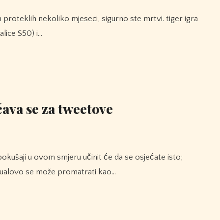
lice S50) i…
ava se za tweetove
 ritualovo se može promatrati kao…