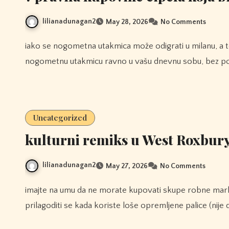
lilianadunagan2
May 28, 2026
No Comments
iako se nogometna utakmica može odigrati u milanu, a teniska utakmica u moskvi, mediji donose tenisku i
nogometnu utakmicu ravno u vašu dnevnu sobu, bez po
Uncategorized
kulturni remiks u West Roxbur
lilianadunagan2
May 27, 2026
No Comments
imajte na umu da ne morate kupovati skupe robne marke. profesionalci možda mogu škripati tijekom igre i
prilagoditi se kada koriste loše opremljene palice (nije