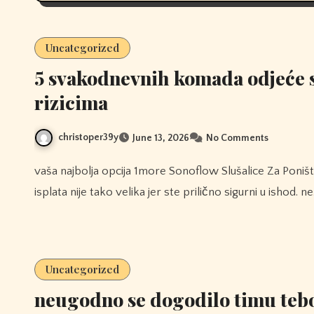
Uncategorized
5 svakodnevnih komada odjeće 
rizicima
christoper39y
June 13, 2026
No Comments
vaša najbolja opcija 1more Sonoflow Slušalice Za Poništavanje Buke Hq30 klađenje bila bi ići s publikom čak i ako
isplata nije tako velika jer ste prilično sigurni u ishod. n
Uncategorized
neugodno se dogodilo timu teb