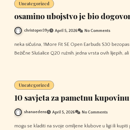
Uncategorized
osamino ubojstvo je bio dogovo
christoper39y
April 5, 2026
No Comments
neka sićušna, 1More Fit SE Open Earbuds S30 bezopasna bića u moru su opasnija od velikih, 1MORE Prave
Bežične Slušalice Q20 ružnih. jedna vrsta ovih lijepih, al
Uncategorized
10 savjeta za pametnu kupovinu 
shanaedens
April 5, 2026
No Comments
mogu se kladiti na svoje omiljene klubove u ligi ili kupiti proizvode svog omiljenog tima online. nizove robe bilo