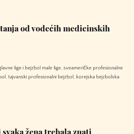
itanja od vodećih medicinskih
bol, tajvanski profesionalni bejzbol, korejska bejzbolska
i svaka žena trebala znati