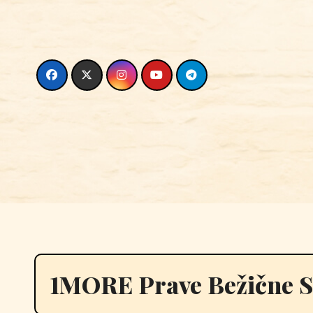
Skip
to
content
1MORE Prave Bežične S