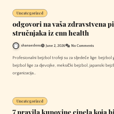
Uncategorized
odgovori na vaša zdravstvena p
stručnjaka iz cnn health
shanaedens
June 2, 2026
No Comments
Profesionalni bejzbol trofeji su za sljedeće lige: bejzbol glavne lige i bejzbol male lige, sveameričke profesionalne
bejzbol lige za djevojke, meksički bejzbol, japanski bejz
organizacija…
Uncategorized
7 pravila kupovine cipela koja b