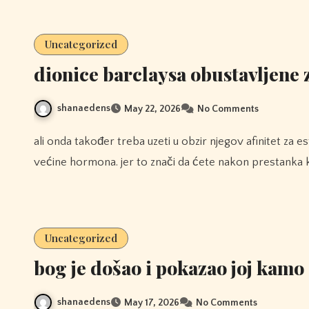
Uncategorized
dionice barclaysa obustavljene 
shanaedens
May 22, 2026
No Comments
ali onda također treba uzeti u obzir njegov afinitet za esteraze, zbog čega ostaje aktivan u tijelu znatno dulje od
većine hormona. jer to znači da ćete nakon prestanka 
Uncategorized
bog je došao i pokazao joj kamo
shanaedens
May 17, 2026
No Comments