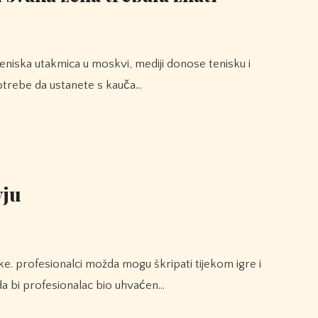
trebe da ustanete s kauča…
yju
 da bi profesionalac bio uhvaćen…