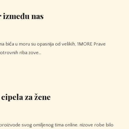
r između nas
i otrovnih riba zove…
cipela za žene