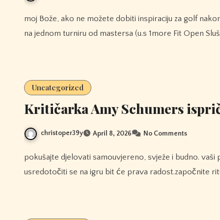
moj Bože, ako ne možete dobiti inspiraciju za golf nakon proteklih nekoliko mjeseci, sigurno ste mrtvi. tiger igra
na jednom turniru od mastersa (u.s 1more Fit Open Sluša
Uncategorized
Kritičarka Amy Schumers isprič
christoper39y
April 8, 2026
No Comments
pokušajte djelovati samouvjereno, svježe i budno. vaši pokušaji u ovom smjeru učinit će da se osjećate isto;
usredotočiti se na igru ​​bit će prava radost.započnite