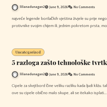
lilianadunagan2
June 9, 2026
No Comments
najveće legende borilačkih vještina živjele su prije nego što je video video-majstori koji su navodno mogli oboriti
protivnike svojim chijem ili, jednim pokretom prsta, mo
Uncategorized
5 razloga zašto tehnološke tvrt
lilianadunagan2
June 9, 2026
No Comments
Cipele za skejtbord čine veliku razliku kada ljudi kližu. također pomažu u zaštiti stopala i gležnjeva onih koji ih nose.
ove su cipele obično malo skupe, ali se itekako isplati.…