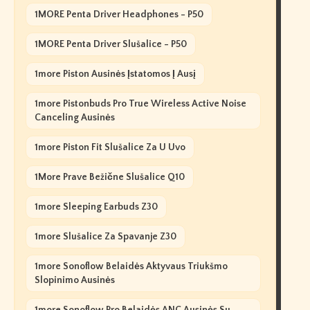
1MORE Penta Driver Headphones - P50
1MORE Penta Driver Slušalice - P50
1more Piston Ausinės Įstatomos Į Ausį
1more Pistonbuds Pro True Wireless Active Noise
Canceling Ausinės
1more Piston Fit Slušalice Za U Uvo
1More Prave Bežične Slušalice Q10
1more Sleeping Earbuds Z30
1more Slušalice Za Spavanje Z30
1more Sonoflow Belaidės Aktyvaus Triukšmo
Slopinimo Ausinės