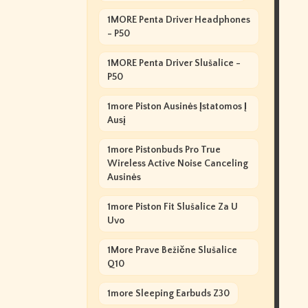
1MORE Penta Driver Headphones
- P50
1MORE Penta Driver Slušalice -
P50
1more Piston Ausinės Įstatomos Į
Ausį
1more Pistonbuds Pro True
Wireless Active Noise Canceling
Ausinės
1more Piston Fit Slušalice Za U
Uvo
1More Prave Bežične Slušalice
Q10
1more Sleeping Earbuds Z30