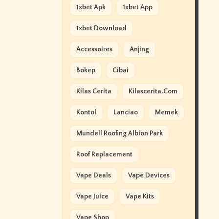
1xbet Apk
1xbet App
1xbet Download
Accessoires
Anjing
Bokep
Cibai
Kilas Cerita
Kilascerita.com
Kontol
Lanciao
Memek
Mundell Roofing Albion Park
Roof Replacement
Vape Deals
Vape Devices
Vape Juice
Vape Kits
Vape Shop