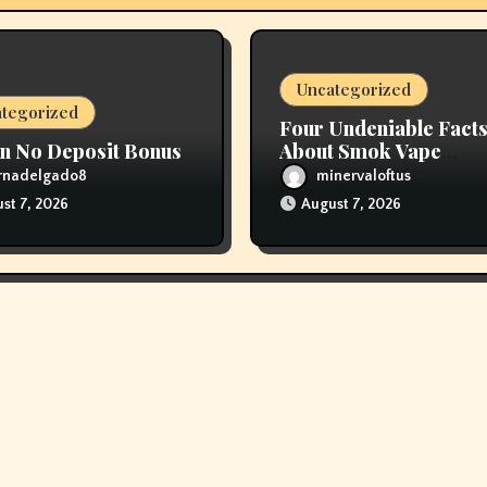
Uncategorized
tegorized
Four Undeniable Fact
n No Deposit Bonus
About Smok Vape
Clearance
ornadelgado8
minervaloftus
st 7, 2026
August 7, 2026