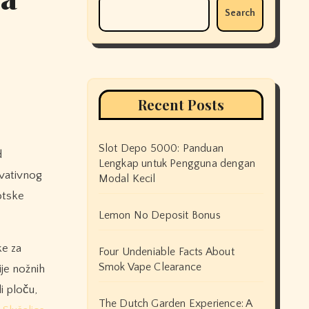
Search
Recent Posts
Slot Depo 5000: Panduan
Lengkap untuk Pengguna dengan
vativnog
Modal Kecil
kotske
Lemon No Deposit Bonus
ke za
Four Undeniable Facts About
Smok Vape Clearance
ije nožnih
i ploču,
The Dutch Garden Experience: A