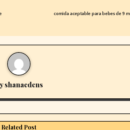
e
comida aceptable para bebes de 9 
y
shanaedens
Related Post