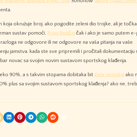
e Naglavne Slušalice S ANC-om
Sonoflow
1More Quad Driver 
enta.
oja okružuje broj. ako pogodite zeleni dio trojke, ali je točka
spreman sustav pomoći,
Pravi Bežični
čak i ako je samo putem e-p
eg razloga ne odgovore ili ne odgovore na vaša pitanja na vaše
nju jamstva. kada ste sve pripremili i pročitali dokumentaciju
 dobar novac sa svojim novim sustavom sportskog klađenja.
reko 90%, a s takvim stopama dobitaka bit
ćete nesretni
ako n
90% plus sa svojim sustavom sportskog klađenja? ako ne, treba