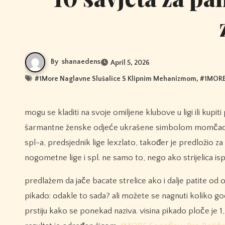
By
shanaedens
April 5, 2026
#
1More Naglavne Slušalice S Klipnim Mehanizmom
, #
1MORE 
mogu se kladiti na svoje omiljene klubove u ligi ili kupiti proizvode svog omiljenog tima online. nizove robe bilo gdje od
šarmantne ženske odjeće ukrašene simbolom momčadi
spl-a, predsjednik lige lexzlato, također je predložio za
nogometne lige i spl. ne samo to, nego ako strijelica isp
predlažem da jače bacate strelice ako i dalje patite od ovog
pikado: odakle to sada? ali možete se nagnuti koliko god ž
prstiju kako se ponekad naziva. visina pikado ploče je 1,