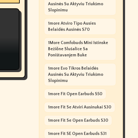
Ausinės Su Aktyviu Triukšmo
Slopinimu
1more Atviro Tipo Ausies
Belaidės Ausinės S70
s
1More Comfobuds Mini Istinske
Bežične Slušalice Sa
Poništavanjem Buke
1more Evo Tikros Belaidės
Ausinės Su Aktyviu Triukšmo
Slopinimu
1more Fit Open Earbuds S50
1more Fit Se Atviri Ausinukai S30
1more Fit Se Open Earbuds S30
1more Fit SE Open Earbuds S31