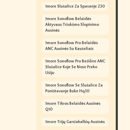
1more Slušalice Za Spavanje Z30
1more Sonoflow Belaidės
Aktyvaus Triukšmo Slopinimo
Ausinės
1more Sonoflow Pro Belaidės
ANC Ausinės Su Kaušeliais
1more Sonoflow Pro Bežične ANC
Slušalice Koje Se Nose Preko
Ušiju
1more Sonoflow Se Slušalice Za
Poništavanje Buke Hq30
1more Tikros Belaidės Ausinės
Q10
1more Trijų Garsiakalbių Ausinės