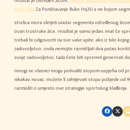
rezultat je određen žicom,
1MORE Sonoflow Pro Bežičn
Za U Uho
Za Poništavanje Buke Hq30 a ne bojom segm
strelica mora sletjeti unutar segmenta određenog žicom k
izvan trostruke žice, rezultat je samo jedan. imat će 
trebali bi odgovoriti na sve vaše upite. ako iz bilo koj
zadovoljstvo, onda nemojte razmišljati dva putao korište
svoje zadovoljstvo, tada ćete biti spremni generirati
mnogi se vlasnici mogu pohvaliti stopom uspjeha od p
nikakav novac. možete li zahtijevati stopu pobjede od 
razmisliti o umjesto ove strategije sportskog klađenja.