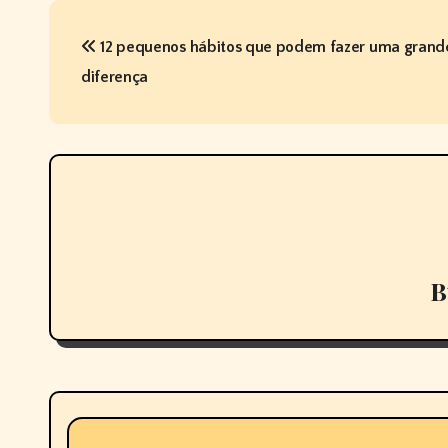
P
12 pequenos hábitos que podem fazer uma grand
o
diferença
s
t
n
a
v
B
i
g
a
t