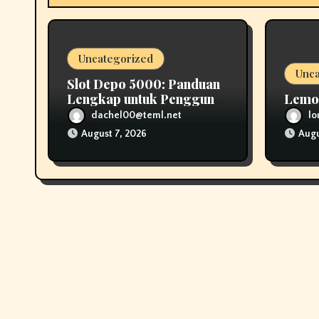
i
o
Uncategorized
n
Unca
Slot Depo 5000: Panduan
Lengkap untuk Pengguna
Lemo
dengan Modal Kecil
dachel00@teml.net
l
August 7, 2026
Augu