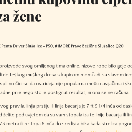
za žene
Penta Driver Slušalice - P50
, #
1MORE Prave Bežične Slušalice Q20
 do teškog muškog dresa s kapicom momčadi. sa slavom ino
 spl. no čini se da ova ideja nije popularna među navijačima i š
adne prije nego što je postignut rezultat, ni ona se ne računa.
 pravila. linija prstiju ili linija bacanja je 7 ft 9 1/4 inča od das
elite pod uvjetom da su vam stopala iza te linije bacanja ili lin
73 metra ili 5 stopa 8 inča do središta bika kada strelica pogod