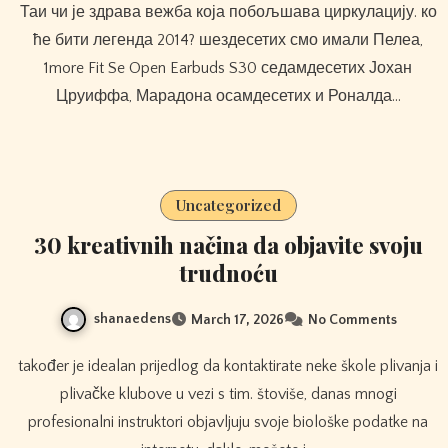
Таи чи је здрава вежба која побољшава циркулацију. ко
ће бити легенда 2014? шездесетих смо имали Пелеа,
1more Fit Se Open Earbuds S30 седамдесетих Јохан
Цруиффа, Марадона осамдесетих и Роналда…
Uncategorized
30 kreativnih načina da objavite svoju
trudnoću
shanaedens
March 17, 2026
No Comments
također je idealan prijedlog da kontaktirate neke škole plivanja i
plivačke klubove u vezi s tim. štoviše, danas mnogi
profesionalni instruktori objavljuju svoje biološke podatke na