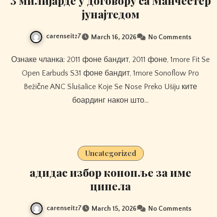
3 милијарде у договору са Манчестер
јунајтедом
carenseitz7
March 16, 2026
No Comments
Ознаке чланка: 2011 фоне бандит, 2011 фоне, 1more Fit Se
Open Earbuds S31 фоне бандит, 1more Sonoflow Pro
Bežične ANC Slušalice Koje Se Nose Preko Ušiju ките
боардинг након што…
Uncategorized
адидас избор конопље за име
ципела
carenseitz7
March 15, 2026
No Comments