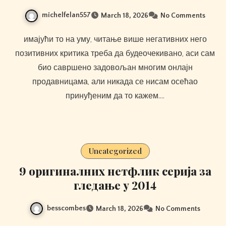
michelfelan557
March 18, 2026
No Comments
имајући то на уму, читање више негативних него
позитивних критика треба да будеочекивано, аси сам
био савршено задовољан многим онлајн
продавницама, али никада се нисам осећао
принуђеним да то кажем.…
Uncategorized
9 оригиналних нетфлик серија за
гледање у 2014
besscombes
March 18, 2026
No Comments