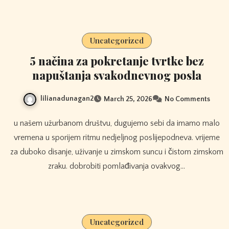
Uncategorized
5 načina za pokretanje tvrtke bez
napuštanja svakodnevnog posla
lilianadunagan2
March 25, 2026
No Comments
u našem užurbanom društvu, dugujemo sebi da imamo malo
vremena u sporijem ritmu nedjeljnog poslijepodneva. vrijeme
za duboko disanje, uživanje u zimskom suncu i čistom zimskom
zraku. dobrobiti pomlađivanja ovakvog…
Uncategorized