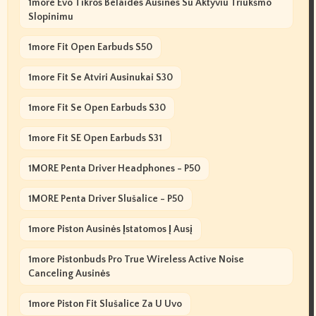
1more Evo Tikros Belaidės Ausinės Su Aktyviu Triukšmo
Slopinimu
1more Fit Open Earbuds S50
1more Fit Se Atviri Ausinukai S30
1more Fit Se Open Earbuds S30
1more Fit SE Open Earbuds S31
1MORE Penta Driver Headphones - P50
1MORE Penta Driver Slušalice - P50
1more Piston Ausinės Įstatomos Į Ausį
1more Pistonbuds Pro True Wireless Active Noise
Canceling Ausinės
1more Piston Fit Slušalice Za U Uvo