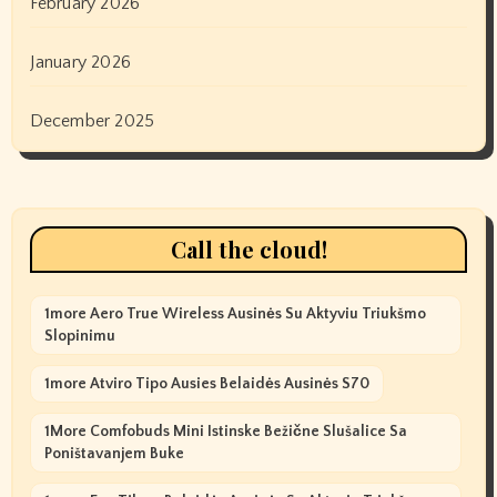
February 2026
January 2026
December 2025
Call the cloud!
1more Aero True Wireless Ausinės Su Aktyviu Triukšmo
Slopinimu
1more Atviro Tipo Ausies Belaidės Ausinės S70
1More Comfobuds Mini Istinske Bežične Slušalice Sa
Poništavanjem Buke