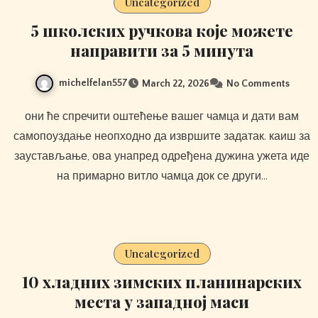
Uncategorized
5 школских ручкова које можете
направити за 5 минута
michelfelan557
March 22, 2026
No Comments
они ће спречити оштећење вашег чамца и дати вам
самопоуздање неопходно да извршите задатак. каиш за
заустављање, ова унапред одређена дужина ужета иде
на примарно витло чамца док се други…
Uncategorized
10 хладних зимских планинарских
места у западној маси