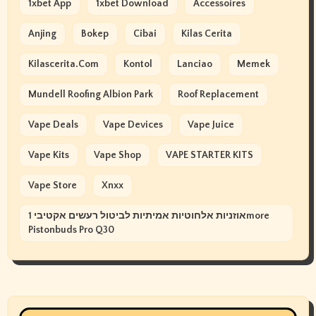
1xbet App
1xbet Download
Accessoires
Anjing
Bokep
Cibai
Kilas Cerita
Kilascerita.com
Kontol
Lanciao
Memek
Mundell Roofing Albion Park
Roof Replacement
Vape Deals
Vape Devices
Vape Juice
Vape Kits
Vape Shop
VAPE STARTER KITS
Vape Store
Xnxx
אוזניות אלחוטיות אמיתיות לביטול רעשים אקטיבי 1more
Pistonbuds Pro Q30