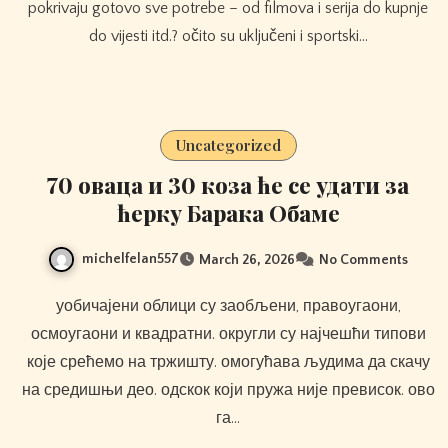
pokrivaju gotovo sve potrebe – od filmova i serija do kupnje
do vijesti itd.? očito su uključeni i sportski…
Uncategorized
70 оваца и 30 коза ће се удати за
ћерку Барака Обаме
michelfelan557
March 26, 2026
No Comments
уобичајени облици су заобљени, правоугаони,
осмоугаони и квадратни. округли су најчешћи типови
које срећемо на тржишту. омогућава људима да скачу
на средишњи део. одскок који пружа није превисок. ово
га…