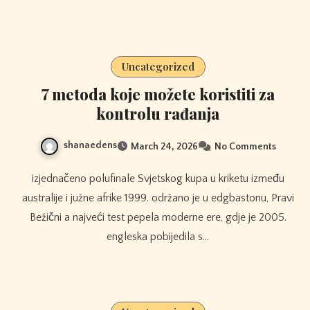
Uncategorized
7 metoda koje možete koristiti za
kontrolu rađanja
shanaedens
March 24, 2026
No Comments
izjednačeno polufinale Svjetskog kupa u kriketu između
australije i južne afrike 1999. održano je u edgbastonu, Pravi
Bežični a najveći test pepela moderne ere, gdje je 2005.
engleska pobijedila s…