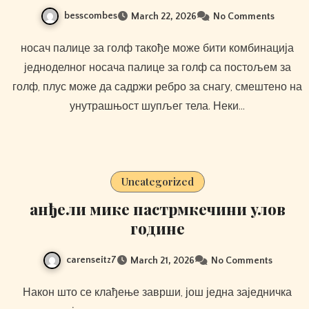
besscombes
March 22, 2026
No Comments
носач палице за голф такође може бити комбинација
једноделног носача палице за голф са постољем за
голф, плус може да садржи ребро за снагу, смештено на
унутрашњост шупљег тела. Неки…
Uncategorized
анђели мике пастрмкечини улов
године
carenseitz7
March 21, 2026
No Comments
Након што се клађење заврши, још једна заједничка