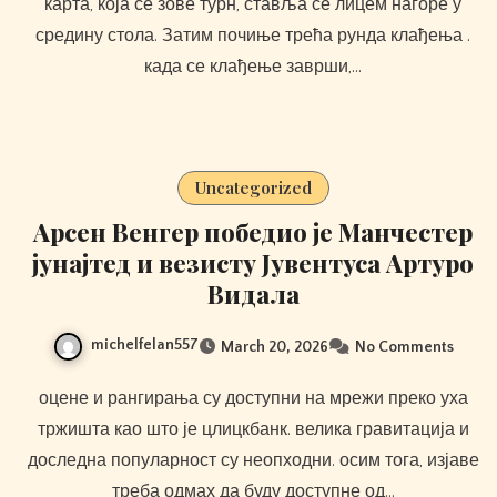
карта, која се зове турн, ставља се лицем нагоре у
средину стола. Затим почиње трећа рунда клађења .
када се клађење заврши,…
Uncategorized
Арсен Венгер победио је Манчестер
јунајтед и везисту Јувентуса Артуро
Видала
michelfelan557
March 20, 2026
No Comments
оцене и рангирања су доступни на мрежи преко уха
тржишта као што је цлицкбанк. велика гравитација и
доследна популарност су неопходни. осим тога, изјаве
треба одмах да буду доступне од…