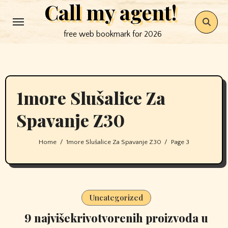
Call my agent!
Skip
to
free web bookmark for 2026
content
1more Slušalice Za
Spavanje Z30
Home
1more Slušalice Za Spavanje Z30
Page 3
Uncategorized
9 najvišekrivotvorenih proizvoda u