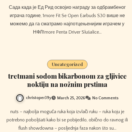
Сада када је Ед Рид освојио награду за одбрамбеног
играча године, 1more Fit Se Open Earbuds S30 више не
можемо да га сматрамо најпотцењенијим играчем у
НФЛ1more Penta Driver Slušalice…
Uncategorized
tretmani sodom bikarbonom za gljivice
noktiju na nožnim prstima
christoper39y
March 25, 2026
No Comments
nuts – najbolja moguća ruka koja izvlači ruku – ruka koju je
potrebno poboljšati kako bi se pobijedilo, obično do ravnog ili
flush showdowna – posljednja faza nakon što su…