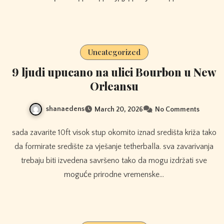
Uncategorized
9 ljudi upucano na ulici Bourbon u New
Orleansu
shanaedens
March 20, 2026
No Comments
sada zavarite 10ft visok stup okomito iznad središta križa tako
da formirate središte za vješanje tetherballa. sva zavarivanja
trebaju biti izvedena savršeno tako da mogu izdržati sve
moguće prirodne vremenske…