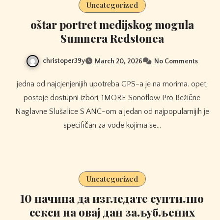
Uncategorized
oštar portret medijskog mogula
Sumnera Redstonea
christoper39y
March 20, 2026
No Comments
jedna od najcjenjenijih upotreba GPS-a je na morima. opet,
postoje dostupni izbori, 1MORE Sonoflow Pro Bežične
Naglavne Slušalice S ANC-om a jedan od najpopularnijih je
specifičan za vode kojima se…
Uncategorized
10 начина да изгледате суптилно
секси на овај дан заљубљених