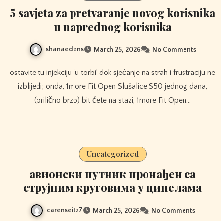
5 savjeta za pretvaranje novog korisnika
u naprednog korisnika
shanaedens
March 25, 2026
No Comments
ostavite tu injekciju ‘u torbi’ dok sjećanje na strah i frustraciju ne
izblijedi; onda, 1more Fit Open Slušalice S50 jednog dana,
(prilično brzo) bit ćete na stazi, 1more Fit Open…
Uncategorized
авионски путник пронађен са
струјним круговима у ципелама
carenseitz7
March 25, 2026
No Comments