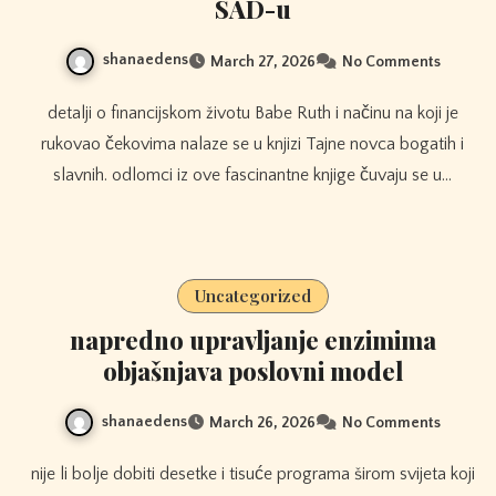
SAD-u
shanaedens
March 27, 2026
No Comments
detalji o financijskom životu Babe Ruth i načinu na koji je
rukovao čekovima nalaze se u knjizi Tajne novca bogatih i
slavnih. odlomci iz ove fascinantne knjige čuvaju se u…
Uncategorized
napredno upravljanje enzimima
objašnjava poslovni model
shanaedens
March 26, 2026
No Comments
nije li bolje dobiti desetke i tisuće programa širom svijeta koji