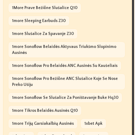
1More Prave Bežične Slušalice Q10
1more Sleeping Earbuds Z30
1more Slušalice Za Spavanje Z30
1more Sonoflow Belaidės Aktyvaus Triukšmo Slopinimo
Ausinės
1more Sonoflow Pro Belaidės ANC Ausinės Su Kaušeliais
1more Sonoflow Pro Bežične ANC Slušalice Koje Se Nose
Preko Ušiju
1more Sonoflow Se Slušalice Za Poništavanje Buke Hq30
1more Tikros Belaidės Ausinės Q10
1more Trijų Garsiakalbių Ausinės
1xbet Apk