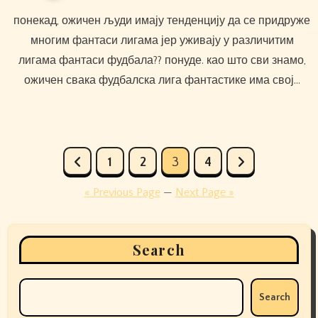
понекад, ожичен људи имају тенденцију да се придруже
многим фантаси лигама јер уживају у различитим
лигама фантаси фудбала?? понуде. као што сви знамо,
ожичен свака фудбалска лига фантастике има свој…
Posts
1
2
3
4
pagination
« Previous Page
—
Next Page »
Search
Search