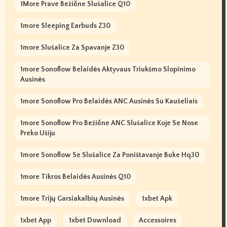
1More Prave Bežične Slušalice Q10
1more Sleeping Earbuds Z30
1more Slušalice Za Spavanje Z30
1more Sonoflow Belaidės Aktyvaus Triukšmo Slopinimo
Ausinės
1more Sonoflow Pro Belaidės ANC Ausinės Su Kaušeliais
1more Sonoflow Pro Bežične ANC Slušalice Koje Se Nose
Preko Ušiju
1more Sonoflow Se Slušalice Za Poništavanje Buke Hq30
1more Tikros Belaidės Ausinės Q10
1more Trijų Garsiakalbių Ausinės
1xbet Apk
1xbet App
1xbet Download
Accessoires