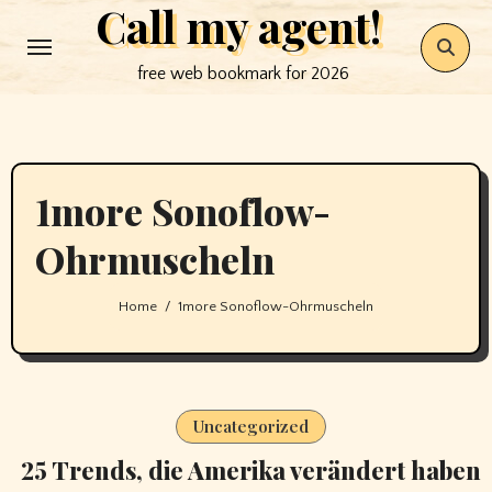
Call my agent!
Skip
to
free web bookmark for 2026
content
1more Sonoflow-
Ohrmuscheln
Home
1more Sonoflow-Ohrmuscheln
Uncategorized
25 Trends, die Amerika verändert haben