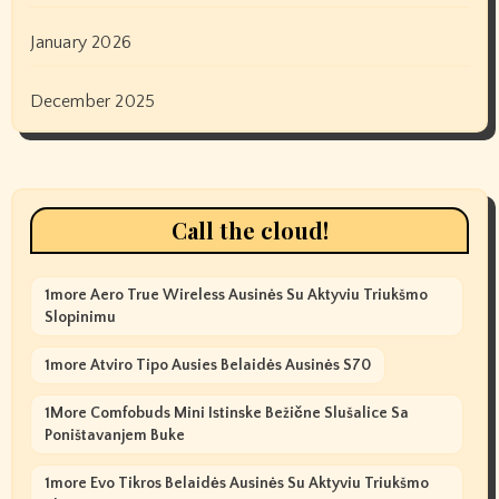
January 2026
December 2025
Call the cloud!
1more Aero True Wireless Ausinės Su Aktyviu Triukšmo
Slopinimu
1more Atviro Tipo Ausies Belaidės Ausinės S70
1More Comfobuds Mini Istinske Bežične Slušalice Sa
Poništavanjem Buke
1more Evo Tikros Belaidės Ausinės Su Aktyviu Triukšmo