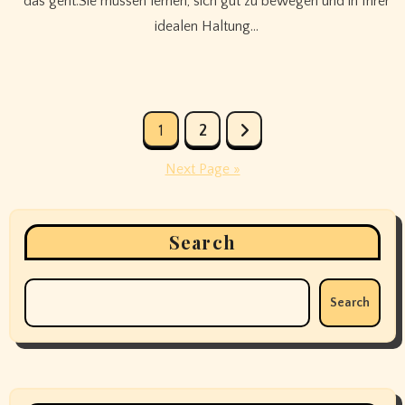
das geht.Sie müssen lernen, sich gut zu bewegen und in Ihrer
idealen Haltung…
Posts
1
2
pagination
Next Page »
Search
Search