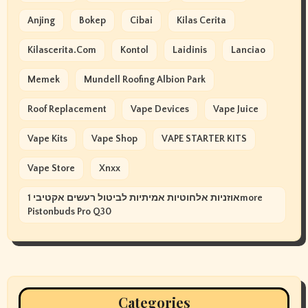
Anjing
Bokep
Cibai
Kilas Cerita
Kilascerita.com
Kontol
Laidinis
Lanciao
Memek
Mundell Roofing Albion Park
Roof Replacement
Vape Devices
Vape Juice
Vape Kits
Vape Shop
VAPE STARTER KITS
Vape Store
Xnxx
אוזניות אלחוטיות אמיתיות לביטול רעשים אקטיבי 1more
Pistonbuds Pro Q30
Categories