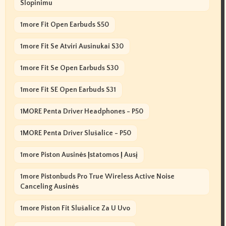
Slopinimu
1more Fit Open Earbuds S50
1more Fit Se Atviri Ausinukai S30
1more Fit Se Open Earbuds S30
1more Fit SE Open Earbuds S31
1MORE Penta Driver Headphones - P50
1MORE Penta Driver Slušalice - P50
1more Piston Ausinės Įstatomos Į Ausį
1more Pistonbuds Pro True Wireless Active Noise
Canceling Ausinės
1more Piston Fit Slušalice Za U Uvo