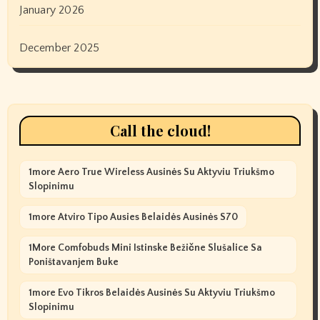
January 2026
December 2025
Call the cloud!
1more Aero True Wireless Ausinės Su Aktyviu Triukšmo
Slopinimu
1more Atviro Tipo Ausies Belaidės Ausinės S70
1More Comfobuds Mini Istinske Bežične Slušalice Sa
Poništavanjem Buke
1more Evo Tikros Belaidės Ausinės Su Aktyviu Triukšmo
Slopinimu