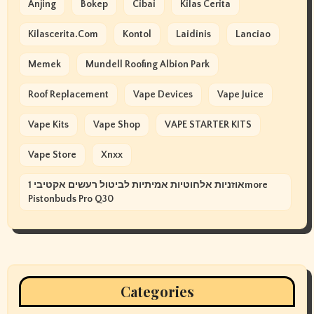
Anjing
Bokep
Cibai
Kilas Cerita
Kilascerita.com
Kontol
Laidinis
Lanciao
Memek
Mundell Roofing Albion Park
Roof Replacement
Vape Devices
Vape Juice
Vape Kits
Vape Shop
VAPE STARTER KITS
Vape Store
Xnxx
אוזניות אלחוטיות אמיתיות לביטול רעשים אקטיבי 1more
Pistonbuds Pro Q30
Categories