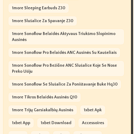
1more Sleeping Earbuds Z30
1more Slušalice Za Spavanje Z30
1more Sonoflow Belaidės Aktyvaus Triukšmo Slopinimo
Ausinės
1more Sonoflow Pro Belaidės ANC Ausinės Su Kaušeliais
1more Sonoflow Pro Bežične ANC Slušalice Koje Se Nose
Preko Ušiju
1more Sonoflow Se Slušalice Za Poništavanje Buke Hq30
1more Tikros Belaidės Ausinės Q10
1more Trijų Garsiakalbių Ausinės
1xbet Apk
1xbet App
1xbet Download
Accessoires