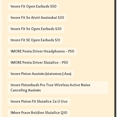
1more Fit Open Earbuds S50
1more Fit Se Atviri Ausinukai S30
1more Fit Se Open Earbuds S30
1more Fit SE Open Earbuds S31
1MORE Penta Driver Headphones - P50
1MORE Penta Driver Slušalice - P50
1more Piston Ausinės Įstatomos Į Ausį
1more Pistonbuds Pro True Wireless Active Noise
Canceling Ausinės
1more Piston Fit Slušalice Za U Uvo
1More Prave Bežične Slušalice Q10