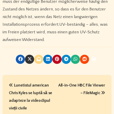
muss der endgültige Benutzer möglicherweise häufig den
Zustand des Netzes ändern, so dass es für den Benutzer
nicht möglich ist, wenn das Netz einen langwierigen
Installationsprozess erfordert.UV-beständig – alles, was
im Freien platziert wird, muss einen guten UV-Schutz
aufweisen Widerstand.
P
Lunetistul american
All-in-One HBC File Viewer
o
Chris Kyles se luptă să se
– FileMagic
s
adapteze la videoclipul
t
vieții civile