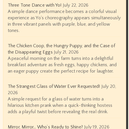
Three Tone Dance with Yo!
July 22, 2026
A simple dance performance becomes a colorful visual
experience as Yo's choreography appears simultaneously
in three vibrant panels with purple, blue, and yellow
tones.
The Chicken Coop, the Hungry Puppy, and the Case of
the Disappearing Eggs
July 21, 2026
A peaceful morning on the farm turns into a delightful
breakfast adventure as fresh eggs, happy chickens, and
an eager puppy create the perfect recipe for laughter.
The Strangest Glass of Water Ever Requested!
July 20,
2026
A simple request for a glass of water turns into a
hilarious kitchen prank when a quick-thinking hostess
adds a playful twist before revealing the real drink.
Mirror, Mirror… Who’s Ready to Shine?
July 19, 2026