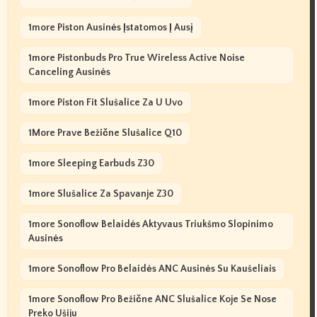
1more Piston Ausinės Įstatomos Į Ausį
1more Pistonbuds Pro True Wireless Active Noise
Canceling Ausinės
1more Piston Fit Slušalice Za U Uvo
1More Prave Bežične Slušalice Q10
1more Sleeping Earbuds Z30
1more Slušalice Za Spavanje Z30
1more Sonoflow Belaidės Aktyvaus Triukšmo Slopinimo
Ausinės
1more Sonoflow Pro Belaidės ANC Ausinės Su Kaušeliais
1more Sonoflow Pro Bežične ANC Slušalice Koje Se Nose
Preko Ušiju