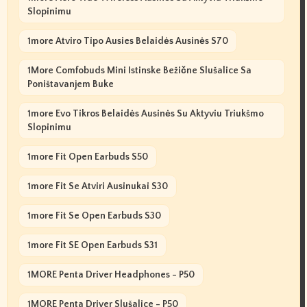
Slopinimu
1more Atviro Tipo Ausies Belaidės Ausinės S70
1More Comfobuds Mini Istinske Bežične Slušalice Sa
Poništavanjem Buke
1more Evo Tikros Belaidės Ausinės Su Aktyviu Triukšmo
Slopinimu
1more Fit Open Earbuds S50
1more Fit Se Atviri Ausinukai S30
1more Fit Se Open Earbuds S30
1more Fit SE Open Earbuds S31
1MORE Penta Driver Headphones - P50
1MORE Penta Driver Slušalice - P50