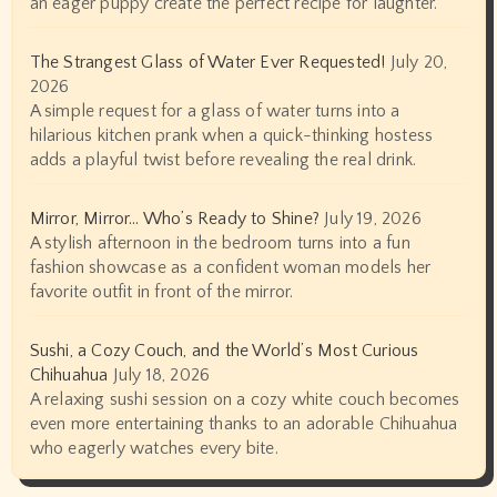
an eager puppy create the perfect recipe for laughter.
The Strangest Glass of Water Ever Requested!
July 20,
2026
A simple request for a glass of water turns into a
hilarious kitchen prank when a quick-thinking hostess
adds a playful twist before revealing the real drink.
Mirror, Mirror… Who’s Ready to Shine?
July 19, 2026
A stylish afternoon in the bedroom turns into a fun
fashion showcase as a confident woman models her
favorite outfit in front of the mirror.
Sushi, a Cozy Couch, and the World’s Most Curious
Chihuahua
July 18, 2026
A relaxing sushi session on a cozy white couch becomes
even more entertaining thanks to an adorable Chihuahua
who eagerly watches every bite.