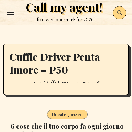
Call my agent!
Skip
to
free web bookmark for 2026
content
Cuffie Driver Penta
1more – P50
Home
Cuffie Driver Penta 1more – P50
Uncategorized
6 cose che il tuo corpo fa ogni giorno