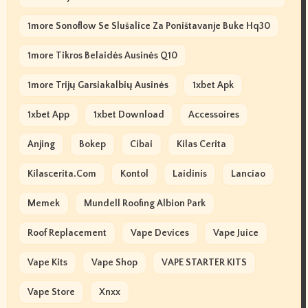
1more Sonoflow Se Slušalice Za Poništavanje Buke Hq30
1more Tikros Belaidės Ausinės Q10
1more Trijų Garsiakalbių Ausinės
1xbet Apk
1xbet App
1xbet Download
Accessoires
Anjing
Bokep
Cibai
Kilas Cerita
Kilascerita.com
Kontol
Laidinis
Lanciao
Memek
Mundell Roofing Albion Park
Roof Replacement
Vape Devices
Vape Juice
Vape Kits
Vape Shop
VAPE STARTER KITS
Vape Store
Xnxx