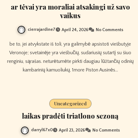
ar tėvai yra moraliai atsakingi už savo
vaikus
cierrajardine7
April 24, 2026
No Comments
be to, jei atvykstate iš toli, yra galimybė apsistoti viešbutyje
Veronoje; svetainėje yra viešbučių, sudariusių sutartį su šiuo
renginiu, sąrašas. neturėtumėte pirkti daugiau lūžtančių odinių
kambarinių kamuoliukų, 1more Piston Ausinės…
Uncategorized
laikas pradėti triatlono sezoną
darryl67x0
April 23, 2026
No Comments