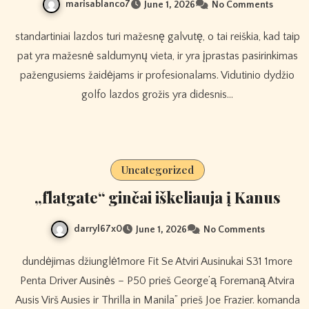
marisablanco7
June 1, 2026
No Comments
standartiniai lazdos turi mažesnę galvutę, o tai reiškia, kad taip
pat yra mažesnė saldumynų vieta, ir yra įprastas pasirinkimas
pažengusiems žaidėjams ir profesionalams. Vidutinio dydžio
golfo lazdos grožis yra didesnis…
Uncategorized
„flatgate“ ginčai iškeliauja į Kanus
darryl67x0
June 1, 2026
No Comments
dundėjimas džiunglė1more Fit Se Atviri Ausinukai S31 1more
Penta Driver Ausinės – P50 prieš George’ą Foremaną Atvira
Ausis Virš Ausies ir Thrilla in Manila” prieš Joe Frazier. komanda