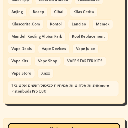
Anjing
Bokep
Cibai
Kilas Cerita
Kilascerita.com
Kontol
Lanciao
Memek
Mundell Roofing Albion Park
Roof Replacement
Vape Deals
Vape Devices
Vape Juice
Vape Kits
Vape Shop
VAPE STARTER KITS
Vape Store
Xnxx
אוזניות אלחוטיות אמיתיות לביטול רעשים אקטיבי 1more
Pistonbuds Pro Q30