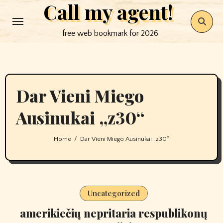
Call my agent!
Skip
to
free web bookmark for 2026
content
Dar Vieni Miego
Ausinukai „z30“
Home
Dar Vieni Miego Ausinukai „z30“
Uncategorized
amerikiečių nepritaria respublikonų