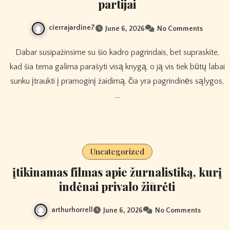
partijai
cierrajardine7
June 6, 2026
No Comments
Dabar susipažinsime su šio kadro pagrindais, bet supraskite,
kad šia tema galima parašyti visą knygą, o ją vis tiek būtų labai
sunku įtraukti į pramoginį žaidimą. čia yra pagrindinės sąlygos,
…
Uncategorized
įtikinamas filmas apie žurnalistiką, kurį
indėnai privalo žiūrėti
arthurhorrell
June 6, 2026
No Comments