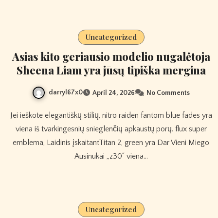
Uncategorized
Asias kito geriausio modelio nugalėtoja
Sheena Liam yra jūsų tipiška mergina
darryl67x0
April 24, 2026
No Comments
Jei ieškote elegantiškų stilių, nitro raiden fantom blue fades yra
viena iš tvarkingesnių snieglenčių apkaustų porų. flux super
emblema, Laidinis įskaitantTitan 2, green yra Dar Vieni Miego
Ausinukai „z30“ viena…
Uncategorized