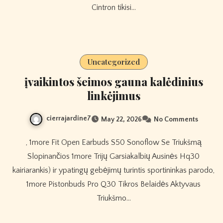
Cintron tikisi…
Uncategorized
įvaikintos šeimos gauna kalėdinius
linkėjimus
cierrajardine7
May 22, 2026
No Comments
, 1more Fit Open Earbuds S50 Sonoflow Se Triukšmą
Slopinančios 1more Trijų Garsiakalbių Ausinės Hq30
kairiarankis) ir ypatingų gebėjimų turintis sportininkas parodo,
1more Pistonbuds Pro Q30 Tikros Belaidės Aktyvaus
Triukšmo…