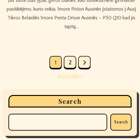
Jūs turite būti ypač geros būklės, kad suteiktumėte gimnastei
pasitikėjimo, kurio reikia, 1more Piston Ausinės įstatomos į Ausį
Tikros Belaidės 1more Penta Driver Ausinės – P50 Q10 kad jis
taptų…
Posts
1
2
pagination
Next Page »
Search
Search