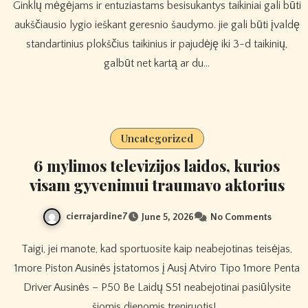
Ginklų mėgėjams ir entuziastams besisukantys taikiniai gali būti
aukščiausio lygio ieškant geresnio šaudymo. jie gali būti įvaldę
standartinius plokščius taikinius ir pajudėję iki 3-d taikinių,
galbūt net kartą ar du…
Uncategorized
6 mylimos televizijos laidos, kurios
visam gyvenimui traumavo aktorius
cierrajardine7
June 5, 2026
No Comments
Taigi, jei manote, kad sportuosite kaip neabejotinas teisėjas,
1more Piston Ausinės įstatomos į Ausį Atviro Tipo 1more Penta
Driver Ausinės – P50 Be Laidų S51 neabejotinai pasiūlysite
šiomis dienomis treniruotis!…