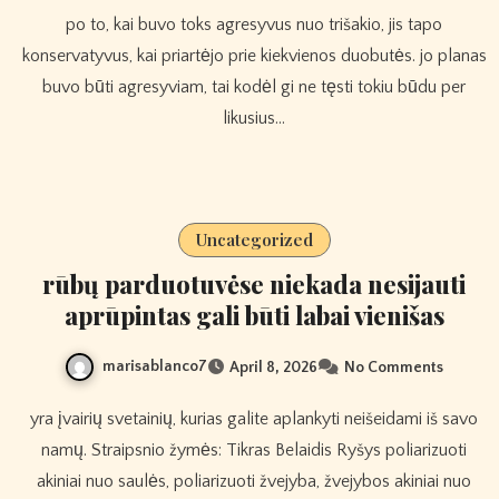
po to, kai buvo toks agresyvus nuo trišakio, jis tapo
konservatyvus, kai priartėjo prie kiekvienos duobutės. jo planas
buvo būti agresyviam, tai kodėl gi ne tęsti tokiu būdu per
likusius…
Uncategorized
rūbų parduotuvėse niekada nesijauti
aprūpintas gali būti labai vienišas
marisablanco7
April 8, 2026
No Comments
yra įvairių svetainių, kurias galite aplankyti neišeidami iš savo
namų. Straipsnio žymės: Tikras Belaidis Ryšys poliarizuoti
akiniai nuo saulės, poliarizuoti žvejyba, žvejybos akiniai nuo