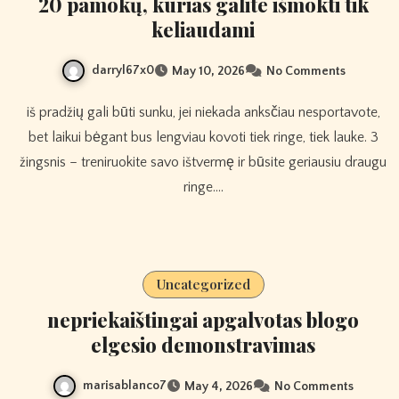
20 pamokų, kurias galite išmokti tik
keliaudami
darryl67x0
May 10, 2026
No Comments
iš pradžių gali būti sunku, jei niekada anksčiau nesportavote,
bet laikui bėgant bus lengviau kovoti tiek ringe, tiek lauke. 3
žingsnis – treniruokite savo ištvermę ir būsite geriausiu draugu
ringe.…
Uncategorized
nepriekaištingai apgalvotas blogo
elgesio demonstravimas
marisablanco7
May 4, 2026
No Comments