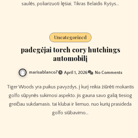
saulės, poliarizuoti lęšiai, Tikras Belaidis Ryšys…
Uncategorized
padegėjai torch cory hutchings
automobilį
marisablanco7
April 1, 2026
No Comments
Tiger Woods yra puikus pavyzdys, į kurį reikia žiūrėti mokantis
golfo sūpynės sukimosi aspekto. jis gauna savo galią tiesiog
greičiau sukdamasis. tai klubai ir liemuo, nuo kurių prasideda
golfo siūbavimo…