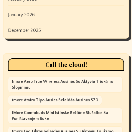
January 2026
December 2025
Call the cloud!
1more Aero True Wireless Ausinės Su Aktyviu Triukšmo
Slopinimu
1more Atviro Tipo Ausies Belaidės Ausinės S70
1More Comfobuds Mini Istinske Bežične Slušalice Sa
Poništavanjem Buke
1more Evo Tikros Belaidės Ausinės Su Aktyviu Triukšmo