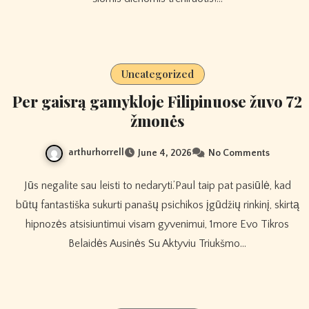
Uncategorized
Per gaisrą gamykloje Filipinuose žuvo 72
žmonės
arthurhorrell
June 4, 2026
No Comments
Jūs negalite sau leisti to nedaryti.’Paul taip pat pasiūlė, kad
būtų fantastiška sukurti panašų psichikos įgūdžių rinkinį, skirtą
hipnozės atsisiuntimui visam gyvenimui, 1more Evo Tikros
Belaidės Ausinės Su Aktyviu Triukšmo…