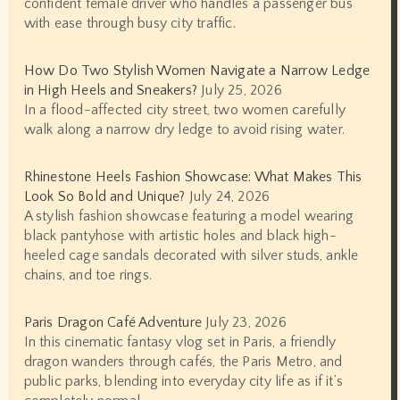
confident female driver who handles a passenger bus
with ease through busy city traffic.
How Do Two Stylish Women Navigate a Narrow Ledge
in High Heels and Sneakers?
July 25, 2026
In a flood-affected city street, two women carefully
walk along a narrow dry ledge to avoid rising water.
Rhinestone Heels Fashion Showcase: What Makes This
Look So Bold and Unique?
July 24, 2026
A stylish fashion showcase featuring a model wearing
black pantyhose with artistic holes and black high-
heeled cage sandals decorated with silver studs, ankle
chains, and toe rings.
Paris Dragon Café Adventure
July 23, 2026
In this cinematic fantasy vlog set in Paris, a friendly
dragon wanders through cafés, the Paris Metro, and
public parks, blending into everyday city life as if it’s