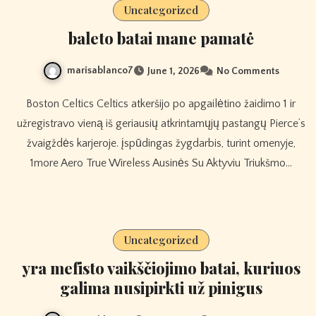
Uncategorized
baleto batai mane pamatė
marisablanco7
June 1, 2026
No Comments
Boston Celtics Celtics atkeršijo po apgailėtino žaidimo 1 ir
užregistravo vieną iš geriausių atkrintamųjų pastangų Pierce’s
žvaigždės karjeroje. įspūdingas žygdarbis, turint omenyje,
1more Aero True Wireless Ausinės Su Aktyviu Triukšmo…
Uncategorized
yra mefisto vaikščiojimo batai, kuriuos
galima nusipirkti už pinigus