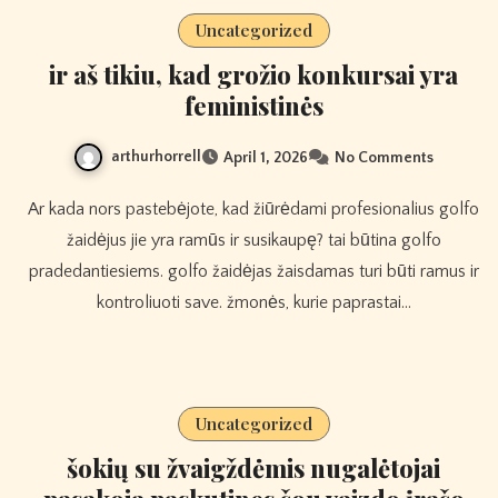
Uncategorized
ir aš tikiu, kad grožio konkursai yra
feministinės
arthurhorrell
April 1, 2026
No Comments
Ar kada nors pastebėjote, kad žiūrėdami profesionalius golfo
žaidėjus jie yra ramūs ir susikaupę? tai būtina golfo
pradedantiesiems. golfo žaidėjas žaisdamas turi būti ramus ir
kontroliuoti save. žmonės, kurie paprastai…
Uncategorized
šokių su žvaigždėmis nugalėtojai