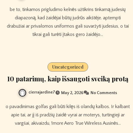
be to, tinkamos prigludimo kelnės užtikrins tinkamą judesių
diapazoną, kad žaidėjai būtų judrūs aikštėje. aptempti
drabužiai ar privalomos uniformos gali suvaržyti judesius, o tai
tikrai gali turėti įtakos gero žaidėjo…
Uncategorized
10 patarimų, kaip išsaugoti sveiką protą
cierrajardine7
May 2, 2026
No Comments
o pavadinimas golfas gali būti kilęs iš olandų kalbos. Ir kalbant
apie tai, ar jį iš pradžių žaidė vyrai ar moterys, turtingieji ar
vargšai, akivaizdu, 1more Aero True Wireless Ausinės…