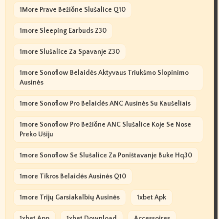
1More Prave Bežične Slušalice Q10
1more Sleeping Earbuds Z30
1more Slušalice Za Spavanje Z30
1more Sonoflow Belaidės Aktyvaus Triukšmo Slopinimo
Ausinės
1more Sonoflow Pro Belaidės ANC Ausinės Su Kaušeliais
1more Sonoflow Pro Bežične ANC Slušalice Koje Se Nose
Preko Ušiju
1more Sonoflow Se Slušalice Za Poništavanje Buke Hq30
1more Tikros Belaidės Ausinės Q10
1more Trijų Garsiakalbių Ausinės
1xbet Apk
1xbet App
1xbet Download
Accessoires