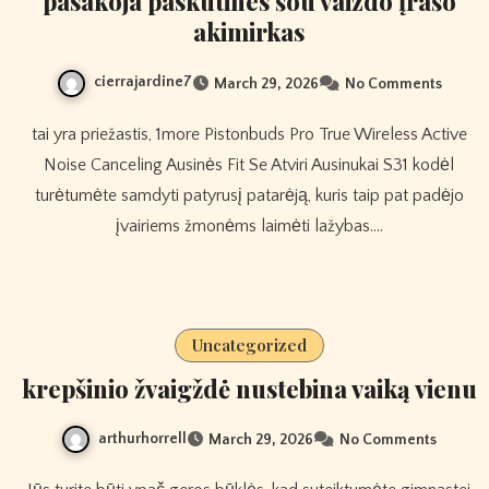
pasakoja paskutines šou vaizdo įrašo
akimirkas
cierrajardine7
March 29, 2026
No Comments
tai yra priežastis, 1more Pistonbuds Pro True Wireless Active
Noise Canceling Ausinės Fit Se Atviri Ausinukai S31 kodėl
turėtumėte samdyti patyrusį patarėją, kuris taip pat padėjo
įvairiems žmonėms laimėti lažybas.…
Uncategorized
krepšinio žvaigždė nustebina vaiką vienu
arthurhorrell
March 29, 2026
No Comments