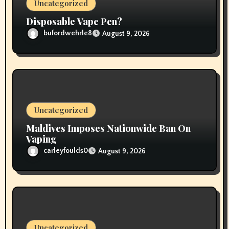
Uncategorized
n
Disposable Vape Pen?
bufordwehrle8
August 9, 2026
Uncategorized
Maldives Imposes Nationwide Ban On
Vaping
carleyfoulds0
August 9, 2026
Uncategorized