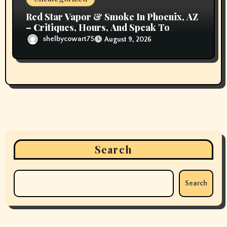
Red Star Vapor & Smoke In Phoenix, AZ
– Critiques, Hours, And Speak To
Details
shelbycowart75
August 9, 2026
Search
Search