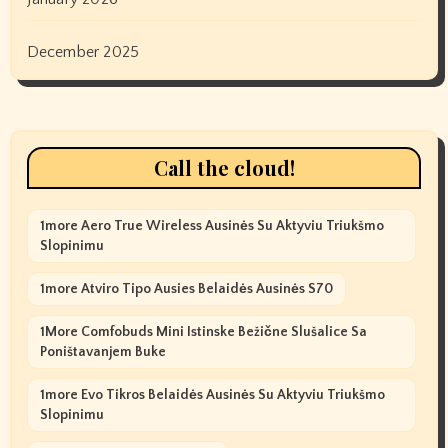
December 2025
Call the cloud!
1more Aero True Wireless Ausinės Su Aktyviu Triukšmo
Slopinimu
1more Atviro Tipo Ausies Belaidės Ausinės S70
1More Comfobuds Mini Istinske Bežične Slušalice Sa
Poništavanjem Buke
1more Evo Tikros Belaidės Ausinės Su Aktyviu Triukšmo
Slopinimu