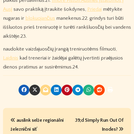
puikius perdavimus.21.
1more Piston Ausinės įstatomos į
Ausį
savo praktiką įtraukite šokdynes,
Priedai
mėtykite
nugaras ir
blokuojančius
manekenus.22. grindys turi būti
iššluotos prieš treniruotę ir turėti rankšluosčių bei vandens
aikštėje.23.
naudokite vaizdajuosčių įrangą treniruotėms filmuoti,
Laidinis
kad treneriai ir žaidėjai galėtų įvertinti praėjusios
dienos pratimus ar susirėmimus.24.
P
auslink selže regionální
39;d Simply Run Out Of
o
železniční síť
Inodes?