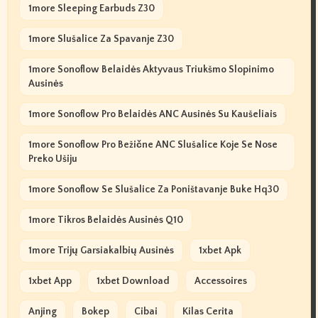
1more Sleeping Earbuds Z30
1more Slušalice Za Spavanje Z30
1more Sonoflow Belaidės Aktyvaus Triukšmo Slopinimo
Ausinės
1more Sonoflow Pro Belaidės ANC Ausinės Su Kaušeliais
1more Sonoflow Pro Bežične ANC Slušalice Koje Se Nose
Preko Ušiju
1more Sonoflow Se Slušalice Za Poništavanje Buke Hq30
1more Tikros Belaidės Ausinės Q10
1more Trijų Garsiakalbių Ausinės
1xbet Apk
1xbet App
1xbet Download
Accessoires
Anjing
Bokep
Cibai
Kilas Cerita