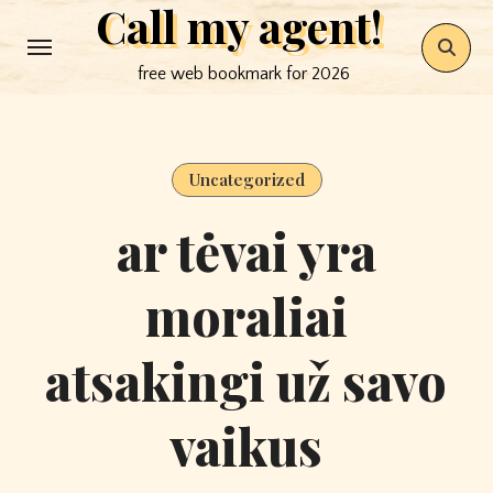
Call my agent!
Skip
to
free web bookmark for 2026
content
Uncategorized
ar tėvai yra
moraliai
atsakingi už savo
vaikus