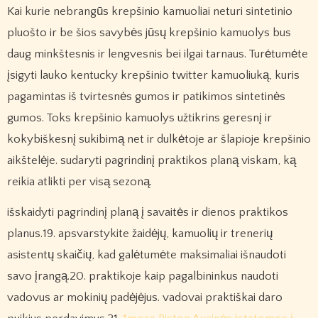
Kai kurie nebrangūs krepšinio kamuoliai neturi sintetinio
pluošto ir be šios savybės jūsų krepšinio kamuolys bus
daug minkštesnis ir lengvesnis bei ilgai tarnaus. Turėtumėte
įsigyti lauko kentucky krepšinio twitter kamuoliuką, kuris
pagamintas iš tvirtesnės gumos ir patikimos sintetinės
gumos. Toks krepšinio kamuolys užtikrins geresnį ir
kokybiškesnį sukibimą net ir dulkėtoje ar šlapioje krepšinio
aikštelėje. sudaryti pagrindinį praktikos planą viskam, ką
reikia atlikti per visą sezoną.
išskaidyti pagrindinį planą į savaitės ir dienos praktikos
planus.19. apsvarstykite žaidėjų, kamuolių ir trenerių
asistentų skaičių, kad galėtumėte maksimaliai išnaudoti
savo įrangą.20. praktikoje kaip pagalbininkus naudoti
vadovus ar mokinių padėjėjus. vadovai praktiškai daro