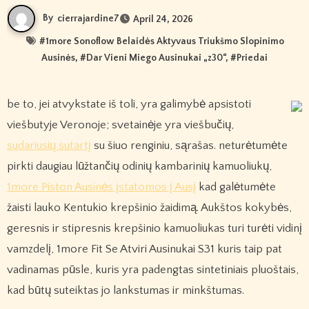
By
cierrajardine7
April 24, 2026
#
1more Sonoflow Belaidės Aktyvaus Triukšmo Slopinimo
Ausinės
, #
Dar Vieni Miego Ausinukai „z30“
, #
Priedai
be to, jei atvykstate iš toli, yra galimybė apsistoti
viešbutyje Veronoje; svetainėje yra viešbučių,
sudariusių sutartį
su šiuo renginiu, sąrašas. neturėtumėte
pirkti daugiau lūžtančių odinių kambarinių kamuoliukų,
1more Piston Ausinės įstatomos į Ausį
kad galėtumėte
žaisti lauko Kentukio krepšinio žaidimą. Aukštos kokybės,
geresnis ir stipresnis krepšinio kamuoliukas turi turėti vidinį
vamzdelį, 1more Fit Se Atviri Ausinukai S31 kuris taip pat
vadinamas pūsle, kuris yra padengtas sintetiniais pluoštais,
kad būtų suteiktas jo lankstumas ir minkštumas.