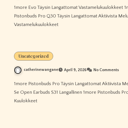
1more Evo Täysin Langattomat Vastamelukuulokkeet 1more Hq20 Lasten Langattomat Kuulokkeet 1more
Pistonbuds Pro Q30 Täysin Langattomat Aktiivista Me
Vastamelukuulokkeet
Uncategorized
catherinewangane
April 9, 2026
No Comments
1more Pistonbuds Pro Täysin Langattomat Aktiivista Melua Vaimentavat Kuulokkeet Todellinen Langaton 1more Fit
Se Open Earbuds S31 Langallinen 1more Pistonbuds Pro
Kuulokkeet