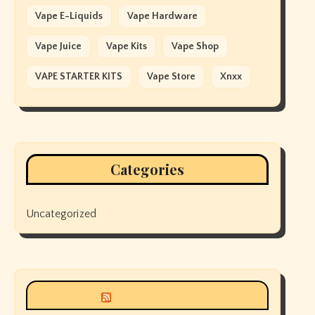
Vape E-Liquids
Vape Hardware
Vape Juice
Vape Kits
Vape Shop
VAPE STARTER KITS
Vape Store
Xnxx
Categories
Uncategorized
Siyax world