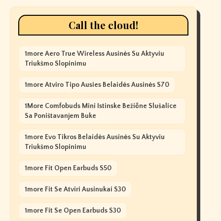
Call the cloud!
1more Aero True Wireless Ausinės Su Aktyviu
Triukšmo Slopinimu
1more Atviro Tipo Ausies Belaidės Ausinės S70
1More Comfobuds Mini Istinske Bežične Slušalice
Sa Poništavanjem Buke
1more Evo Tikros Belaidės Ausinės Su Aktyviu
Triukšmo Slopinimu
1more Fit Open Earbuds S50
1more Fit Se Atviri Ausinukai S30
1more Fit Se Open Earbuds S30