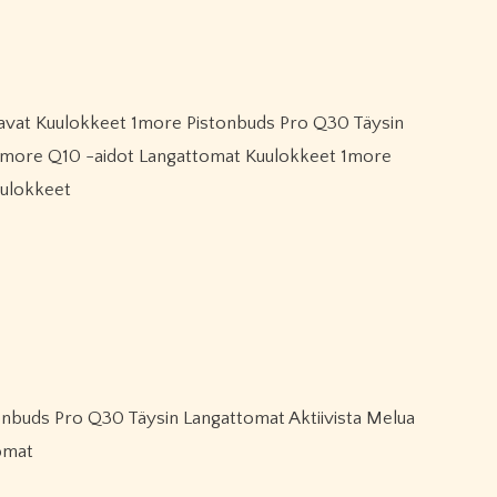
 1more Q10 -aidot Langattomat Kuulokkeet 1more
uulokkeet
omat