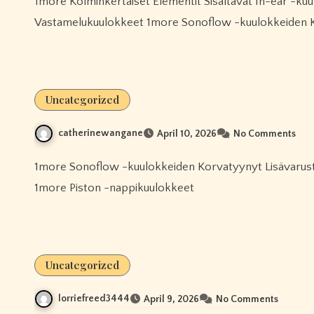
1more Kolminkertaiset Elementit Sisältävät In-ear -kuulokkeet 1more Comfobuds Mini Täysin Langattomat
Vastamelukuulokkeet 1more Sonoflow -kuulokkeiden 
Uncategorized
catherinewangane
April 10, 2026
No Comments
1more Sonoflow -kuulokkeiden Korvatyynyt Lisävarusteita 1more Evo Täysin Langattomat Vastamelukuulokkeet
1more Piston -nappikuulokkeet
Uncategorized
lorriefreed3444
April 9, 2026
No Comments