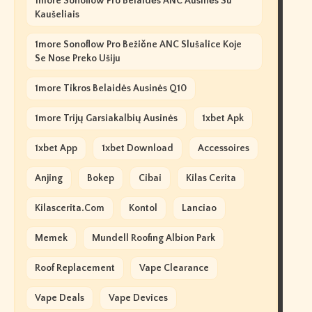
1more Sonoflow Pro Belaidės ANC Ausinės Su
Kaušeliais
1more Sonoflow Pro Bežične ANC Slušalice Koje
Se Nose Preko Ušiju
1more Tikros Belaidės Ausinės Q10
1more Trijų Garsiakalbių Ausinės
1xbet Apk
1xbet App
1xbet Download
Accessoires
Anjing
Bokep
Cibai
Kilas Cerita
Kilascerita.com
Kontol
Lanciao
Memek
Mundell Roofing Albion Park
Roof Replacement
Vape Clearance
Vape Deals
Vape Devices