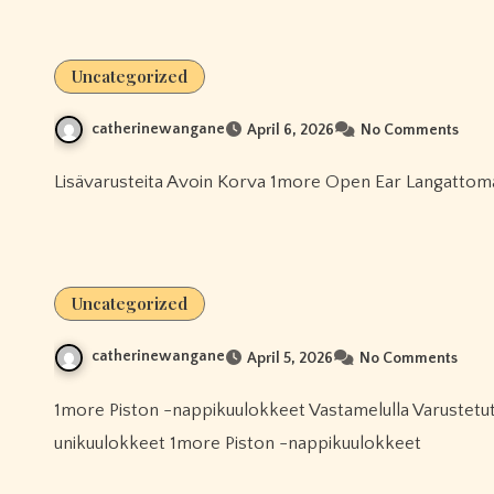
Uncategorized
catherinewangane
April 6, 2026
No Comments
Lisävarusteita Avoin Korva 1more Open Ear Langattoma
Uncategorized
catherinewangane
April 5, 2026
No Comments
1more Piston -nappikuulokkeet Vastamelulla Varustetut Over-ear -kuulokkeet 1more Sleeping Earbuds Z30 -
unikuulokkeet 1more Piston -nappikuulokkeet