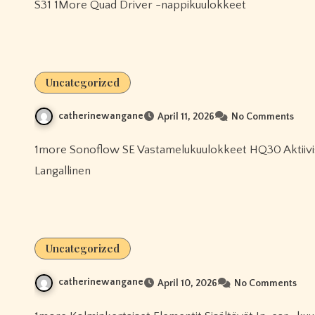
S31 1More Quad Driver -nappikuulokkeet
Uncategorized
catherinewangane
April 11, 2026
No Comments
1more Sonoflow SE Vastamelukuulokkeet HQ30 Aktiivisella Melunvaimennuksella Varustetut Kuulokkeet
Langallinen
Uncategorized
catherinewangane
April 10, 2026
No Comments