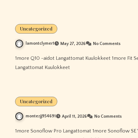
Uncategorized
lamontclymer1
May 27, 2026
No Comments
1more Q10 -aidot Langattomat Kuulokkeet 1more Fit Se Open Earbuds S31 Todellinen Langaton 1more Q10 -aidot
Langattomat Kuulokkeet
Uncategorized
montezjj954691
April 11, 2026
No Comments
1more Sonoflow Pro Langattomat 1more Sonoflow SE Vastamelukuulokkeet HQ30 1more Fit Se Open Earbuds