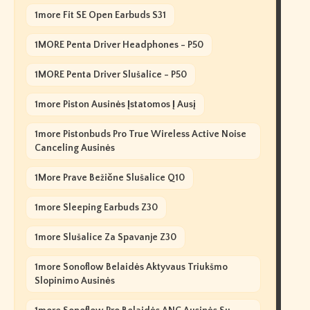
1more Fit SE Open Earbuds S31
1MORE Penta Driver Headphones - P50
1MORE Penta Driver Slušalice - P50
1more Piston Ausinės Įstatomos Į Ausį
1more Pistonbuds Pro True Wireless Active Noise
Canceling Ausinės
1More Prave Bežične Slušalice Q10
1more Sleeping Earbuds Z30
1more Slušalice Za Spavanje Z30
1more Sonoflow Belaidės Aktyvaus Triukšmo
Slopinimo Ausinės