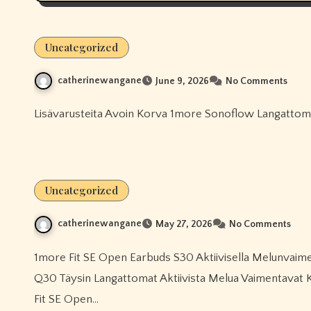
Uncategorized
catherinewangane
June 9, 2026
No Comments
Lisävarusteita Avoin Korva 1more Sonoflow Langattoma
Uncategorized
catherinewangane
May 27, 2026
No Comments
1more Fit SE Open Earbuds S30 Aktiivisella Melunvaimennuksella Varustetut Kuulokkeet 1more Pistonbuds Pro
Q30 Täysin Langattomat Aktiivista Melua Vaimentavat
Fit SE Open…