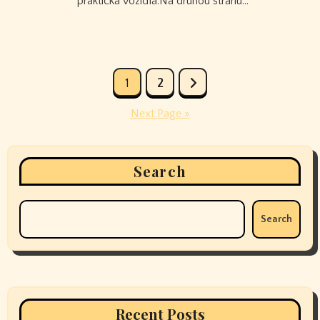
praktická vozidla.Na druhou stranu…
Posts
1
2
pagination
Next Page »
Search
Search
Recent Posts