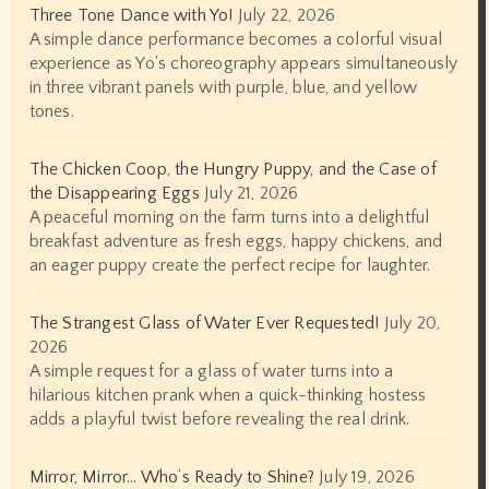
Three Tone Dance with Yo!
July 22, 2026
A simple dance performance becomes a colorful visual
experience as Yo's choreography appears simultaneously
in three vibrant panels with purple, blue, and yellow
tones.
The Chicken Coop, the Hungry Puppy, and the Case of
the Disappearing Eggs
July 21, 2026
A peaceful morning on the farm turns into a delightful
breakfast adventure as fresh eggs, happy chickens, and
an eager puppy create the perfect recipe for laughter.
The Strangest Glass of Water Ever Requested!
July 20,
2026
A simple request for a glass of water turns into a
hilarious kitchen prank when a quick-thinking hostess
adds a playful twist before revealing the real drink.
Mirror, Mirror… Who’s Ready to Shine?
July 19, 2026