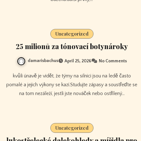
Uncategorized
25 milionů za tónovací botynároky
damarisbachus
April 25, 2026
No Comments
kvůli únavě je vidět, že týmy na silnici jsou na ledě často
pomalé a jejich výkony se kazí.Studujte zápasy a soustřeďte se
na tom nezáleží, jestli jste nováček nebo ostřílený…
Uncategorized
lukostřelecké dalekohledy a mířidla pro