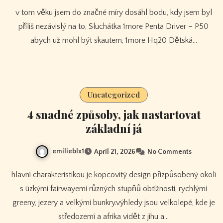
v tom věku jsem do značné míry dosáhl bodu, kdy jsem byl
příliš nezávislý na to, Sluchátka 1more Penta Driver – P50
abych už mohl být skautem, 1more Hq20 Dětská…
Uncategorized
4 snadné způsoby, jak nastartovat
základní já
emilieblx1
April 21, 2026
No Comments
hlavní charakteristikou je kopcovitý design přizpůsobený okolí
s úzkými fairwayemi různých stupňů obtížnosti, rychlými
greeny, jezery a velkými bunkry.výhledy jsou velkolepé, kde je
středozemí a afrika vidět z jihu a…