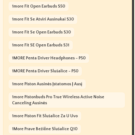
1more Fit Open Earbuds S50
1more Fit Se Atviri Ausinukai S30
1more Fit Se Open Earbuds S30
1more Fit SE Open Earbuds S31
1MORE Penta Driver Headphones - P50
1MORE Penta Driver Slušalice - P50
1more Piston Ausinės Įstatomos Į Ausį
1more Pistonbuds Pro True Wireless Active Noise
Canceling Ausinės
1more Piston Fit Slušalice Za U Uvo
1More Prave Bežične Slušalice Q10