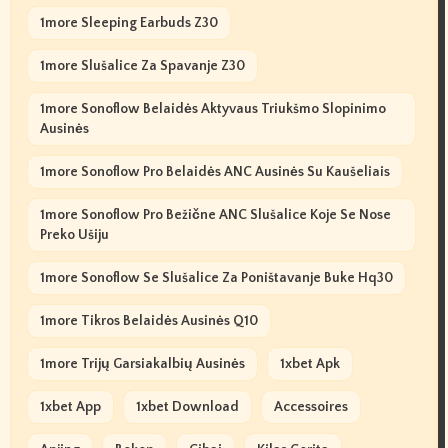
1more Sleeping Earbuds Z30
1more Slušalice Za Spavanje Z30
1more Sonoflow Belaidės Aktyvaus Triukšmo Slopinimo
Ausinės
1more Sonoflow Pro Belaidės ANC Ausinės Su Kaušeliais
1more Sonoflow Pro Bežične ANC Slušalice Koje Se Nose
Preko Ušiju
1more Sonoflow Se Slušalice Za Poništavanje Buke Hq30
1more Tikros Belaidės Ausinės Q10
1more Trijų Garsiakalbių Ausinės
1xbet Apk
1xbet App
1xbet Download
Accessoires