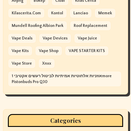
Anjing
Bokep
Cibai
Kilas Cerita
Kilascerita.com
Kontol
Lanciao
Memek
Mundell Roofing Albion Park
Roof Replacement
Vape Deals
Vape Devices
Vape Juice
Vape Kits
Vape Shop
VAPE STARTER KITS
Vape Store
Xnxx
אוזניות אלחוטיות אמיתיות לביטול רעשים אקטיבי 1more
Pistonbuds Pro Q30
Categories