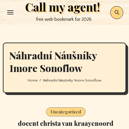
Call my agent!
Skip
to
free web bookmark for 2026
content
Náhradní Náušníky
1more Sonoflow
Home
Náhradní Náušníky 1more Sonoflow
Uncategorized
docent christa van kraayenoord