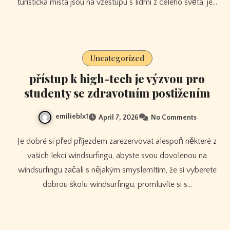
turistická místa jsou na vzestupu s lidmi z celého světa, je…
Uncategorized
přístup k high-tech je výzvou pro
studenty se zdravotním postižením
emilieblx1
April 7, 2026
No Comments
Je dobré si před příjezdem zarezervovat alespoň některé z
vašich lekcí windsurfingu, abyste svou dovolenou na
windsurfingu začali s nějakým smyslem!tím, že si vyberete
dobrou školu windsurfingu, promluvíte si s…