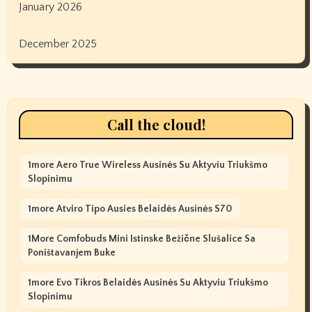
January 2026
December 2025
Call the cloud!
1more Aero True Wireless Ausinės Su Aktyviu Triukšmo
Slopinimu
1more Atviro Tipo Ausies Belaidės Ausinės S70
1More Comfobuds Mini Istinske Bežične Slušalice Sa
Poništavanjem Buke
1more Evo Tikros Belaidės Ausinės Su Aktyviu Triukšmo
Slopinimu