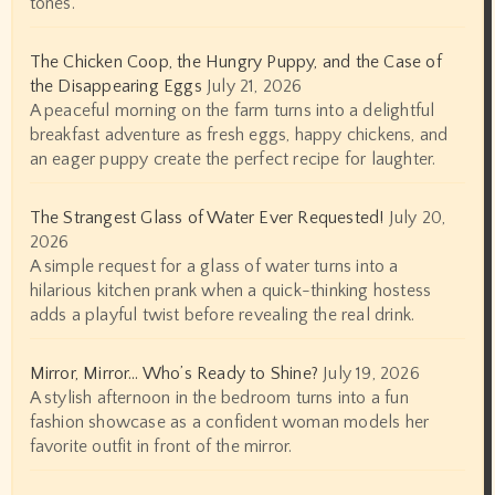
tones.
The Chicken Coop, the Hungry Puppy, and the Case of
the Disappearing Eggs
July 21, 2026
A peaceful morning on the farm turns into a delightful
breakfast adventure as fresh eggs, happy chickens, and
an eager puppy create the perfect recipe for laughter.
The Strangest Glass of Water Ever Requested!
July 20,
2026
A simple request for a glass of water turns into a
hilarious kitchen prank when a quick-thinking hostess
adds a playful twist before revealing the real drink.
Mirror, Mirror… Who’s Ready to Shine?
July 19, 2026
A stylish afternoon in the bedroom turns into a fun
fashion showcase as a confident woman models her
favorite outfit in front of the mirror.