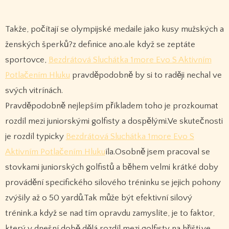
Takže, počítají se olympijské medaile jako kusy mužských a
ženských šperků?z definice ano.ale když se zeptáte
sportovce,
Bezdrátová Sluchátka 1more Evo S Aktivním
Potlačením Hluku
pravděpodobně by si to raději nechal ve
svých vitrínách.
Pravděpodobně nejlepším příkladem toho je prozkoumat
rozdíl mezi juniorskými golfisty a dospělými.Ve skutečnosti
je rozdíl typicky
Bezdrátová Sluchátka 1more Evo S
Aktivním Potlačením Hluku
íla.Osobně jsem pracoval se
stovkami juniorských golfistů a během velmi krátké doby
provádění specifického silového tréninku se jejich pohony
zvýšily až o 50 yardů.Tak může být efektivní silový
trénink.a když se nad tím opravdu zamyslíte, je to faktor,
který v dnešní době dělá rozdíl mezi golfisty na hřišti.ve