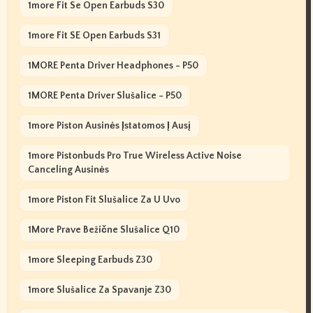
1more Fit Se Open Earbuds S30
1more Fit SE Open Earbuds S31
1MORE Penta Driver Headphones - P50
1MORE Penta Driver Slušalice - P50
1more Piston Ausinės Įstatomos Į Ausį
1more Pistonbuds Pro True Wireless Active Noise
Canceling Ausinės
1more Piston Fit Slušalice Za U Uvo
1More Prave Bežične Slušalice Q10
1more Sleeping Earbuds Z30
1more Slušalice Za Spavanje Z30