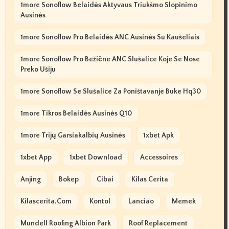
1more Sonoflow Belaidės Aktyvaus Triukšmo Slopinimo
Ausinės
1more Sonoflow Pro Belaidės ANC Ausinės Su Kaušeliais
1more Sonoflow Pro Bežične ANC Slušalice Koje Se Nose
Preko Ušiju
1more Sonoflow Se Slušalice Za Poništavanje Buke Hq30
1more Tikros Belaidės Ausinės Q10
1more Trijų Garsiakalbių Ausinės
1xbet Apk
1xbet App
1xbet Download
Accessoires
Anjing
Bokep
Cibai
Kilas Cerita
Kilascerita.com
Kontol
Lanciao
Memek
Mundell Roofing Albion Park
Roof Replacement