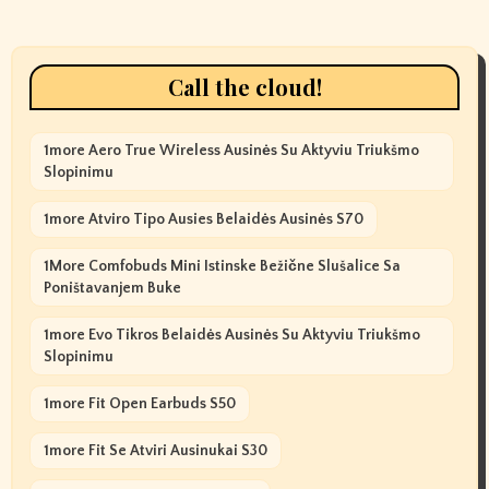
Call the cloud!
1more Aero True Wireless Ausinės Su Aktyviu Triukšmo
Slopinimu
1more Atviro Tipo Ausies Belaidės Ausinės S70
1More Comfobuds Mini Istinske Bežične Slušalice Sa
Poništavanjem Buke
1more Evo Tikros Belaidės Ausinės Su Aktyviu Triukšmo
Slopinimu
1more Fit Open Earbuds S50
1more Fit Se Atviri Ausinukai S30