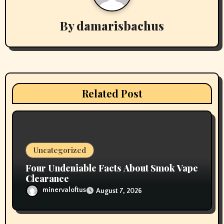
v
By
damarisbachus
i
g
a
t
Related Post
i
o
n
Uncategorized
Four Undeniable Facts About Smok Vape
Clearance
minervaloftus
August 7, 2026