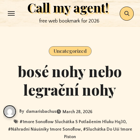
Call my agent!
Skip
to
free web bookmark for 2026
content
Uncategorized
bosé nohy nebo
legrační nohy
By
damarisbachus
March 28, 2026
#
1more Sonoflow Sluchátka S Potlačením Hluku Hq30
,
#
Náhradní Náušníky 1more Sonoflow
, #
Sluchátka Do Uší 1more
Piston