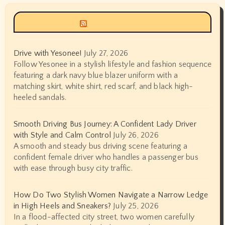
Siyax world
Drive with Yesonee!
July 27, 2026
Follow Yesonee in a stylish lifestyle and fashion sequence
featuring a dark navy blue blazer uniform with a
matching skirt, white shirt, red scarf, and black high-
heeled sandals.
Smooth Driving Bus Journey: A Confident Lady Driver
with Style and Calm Control
July 26, 2026
A smooth and steady bus driving scene featuring a
confident female driver who handles a passenger bus
with ease through busy city traffic.
How Do Two Stylish Women Navigate a Narrow Ledge
in High Heels and Sneakers?
July 25, 2026
In a flood-affected city street, two women carefully