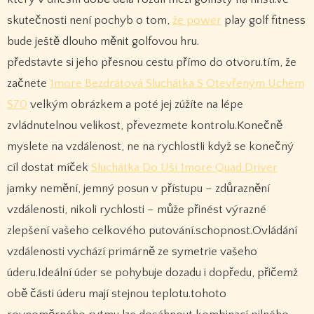
skutečnosti není pochyb o tom,
že power
play golf fitness
bude ještě dlouho měnit golfovou hru.
představte si jeho přesnou cestu přímo do otvoru.tím, že
začnete
1more Bezdrátová Sluchátka S Otevřeným Uchem
S70
velkým obrázkem a poté jej zúžíte na lépe
zvládnutelnou velikost, převezmete kontrolu.Konečně
myslete na vzdálenost, ne na rychlost!i když se konečný
cíl dostat míček
Sluchátka Do Uší 1more Quad Driver
jamky nemění, jemný posun v přístupu – zdůraznění
vzdálenosti, nikoli rychlosti – může přinést výrazné
zlepšení vašeho celkového putování.schopnost.Ovládání
vzdálenosti vychází primárně ze symetrie vašeho
úderu.Ideální úder se pohybuje dozadu i dopředu, přičemž
obě části úderu mají stejnou teplotu.tohoto