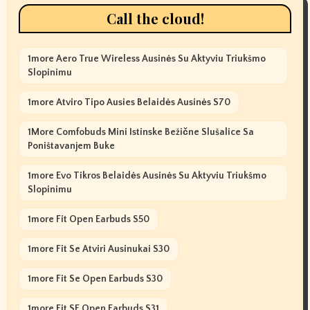
Call the cloud!
1more Aero True Wireless Ausinės Su Aktyviu Triukšmo
Slopinimu
1more Atviro Tipo Ausies Belaidės Ausinės S70
1More Comfobuds Mini Istinske Bežične Slušalice Sa
Poništavanjem Buke
1more Evo Tikros Belaidės Ausinės Su Aktyviu Triukšmo
Slopinimu
1more Fit Open Earbuds S50
1more Fit Se Atviri Ausinukai S30
1more Fit Se Open Earbuds S30
1more Fit SE Open Earbuds S31