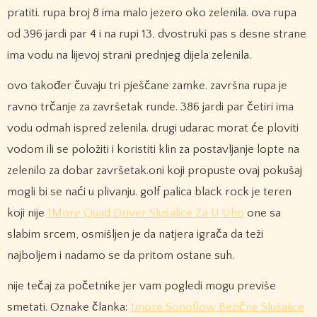
pratiti. rupa broj 8 ima malo jezero oko zelenila. ova rupa
od 396 jardi par 4 i na rupi 13, dvostruki pas s desne strane
ima vodu na lijevoj strani prednjeg dijela zelenila.
ovo također čuvaju tri pješčane zamke. završna rupa je
ravno trčanje za završetak runde. 386 jardi par četiri ima
vodu odmah ispred zelenila. drugi udarac morat će ploviti
vodom ili se položiti i koristiti klin za postavljanje lopte na
zelenilo za dobar završetak.oni koji propuste ovaj pokušaj
mogli bi se naći u plivanju. golf palica black rock je teren
koji nije
1More Quad Driver Slušalice Za U Uho
one sa
slabim srcem, osmišljen je da natjera igrača da teži
najboljem i nadamo se da pritom ostane suh.
nije tečaj za početnike jer vam pogledi mogu previše
smetati. Oznake članka:
1more Sonoflow Bežične Slušalice