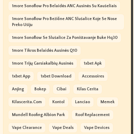
1more Sonoflow Pro Belaidės ANC Ausinės Su Kaušeliais
1more Sonoflow Pro Bežične ANC Slušalice Koje Se Nose
Preko Ušiju
1more Sonoflow Se Slušalice Za Poništavanje Buke Hq30
1more Tikros Belaidės Ausinės Q10
1more Trijų Garsiakalbių Ausinės
1xbet Apk
1xbet App
1xbet Download
Accessoires
Anjing
Bokep
Cibai
Kilas Cerita
Kilascerita.com
Kontol
Lanciao
Memek
Mundell Roofing Albion Park
Roof Replacement
Vape Clearance
Vape Deals
Vape Devices