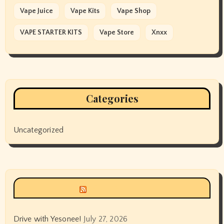
Vape Juice
Vape Kits
Vape Shop
VAPE STARTER KITS
Vape Store
Xnxx
Categories
Uncategorized
Siyax world
Drive with Yesonee!
July 27, 2026