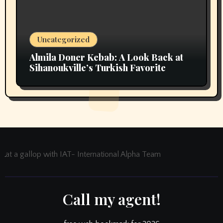
Uncategorized
Almila Doner Kebab: A Look Back at
Sihanoukville’s Turkish Favorite
at a gallop with IAT- International Alpha Team
Call my agent!