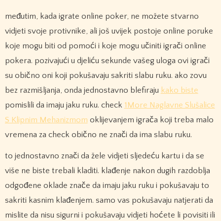
međutim, kada igrate online poker, ne možete stvarno
vidjeti svoje protivnike, ali još uvijek postoje online poruke
koje mogu biti od pomoći i koje mogu učiniti igrači online
pokera. pozivajući u djeliću sekunde vašeg uloga ovi igrači
su obično oni koji pokušavaju sakriti slabu ruku. ako zovu
bez razmišljanja, onda jednostavno blefiraju
kako biste
pomislili da imaju jaku ruku. check
1More Naglavne Slušalice
S Klipnim Mehanizmom
oklijevanjem igrača koji treba malo
vremena za check obično ne znači da ima slabu ruku.
to jednostavno znači da žele vidjeti sljedeću kartu i da se
više ne biste trebali kladiti. klađenje nakon dugih razdoblja
odgođene oklade znače da imaju jaku ruku i pokušavaju to
sakriti kasnim klađenjem. samo vas pokušavaju natjerati da
mislite da nisu sigurni i pokušavaju vidjeti hoćete li povisiti ili