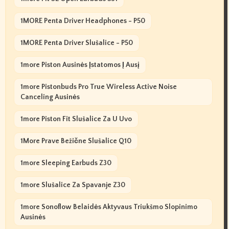
1MORE Penta Driver Headphones - P50
1MORE Penta Driver Slušalice - P50
1more Piston Ausinės Įstatomos Į Ausį
1more Pistonbuds Pro True Wireless Active Noise
Canceling Ausinės
1more Piston Fit Slušalice Za U Uvo
1More Prave Bežične Slušalice Q10
1more Sleeping Earbuds Z30
1more Slušalice Za Spavanje Z30
1more Sonoflow Belaidės Aktyvaus Triukšmo Slopinimo
Ausinės