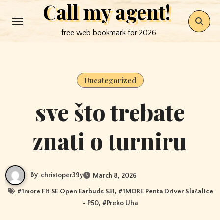
Call my agent!
Skip
to
free web bookmark for 2026
content
Uncategorized
sve što trebate
znati o turniru
By
christoper39y
March 8, 2026
#
1more Fit SE Open Earbuds S31
, #
1MORE Penta Driver Slušalice
- P50
, #
Preko Uha