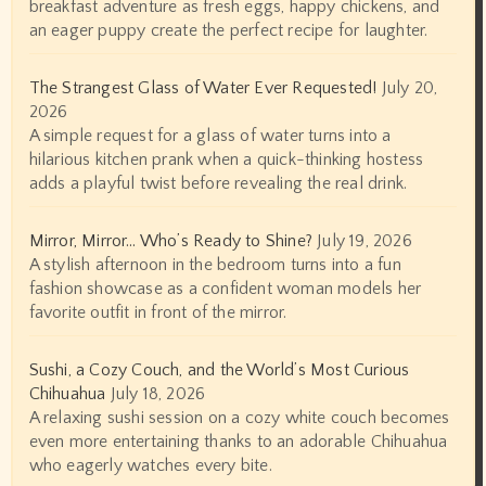
breakfast adventure as fresh eggs, happy chickens, and
an eager puppy create the perfect recipe for laughter.
The Strangest Glass of Water Ever Requested!
July 20,
2026
A simple request for a glass of water turns into a
hilarious kitchen prank when a quick-thinking hostess
adds a playful twist before revealing the real drink.
Mirror, Mirror… Who’s Ready to Shine?
July 19, 2026
A stylish afternoon in the bedroom turns into a fun
fashion showcase as a confident woman models her
favorite outfit in front of the mirror.
Sushi, a Cozy Couch, and the World’s Most Curious
Chihuahua
July 18, 2026
A relaxing sushi session on a cozy white couch becomes
even more entertaining thanks to an adorable Chihuahua
who eagerly watches every bite.