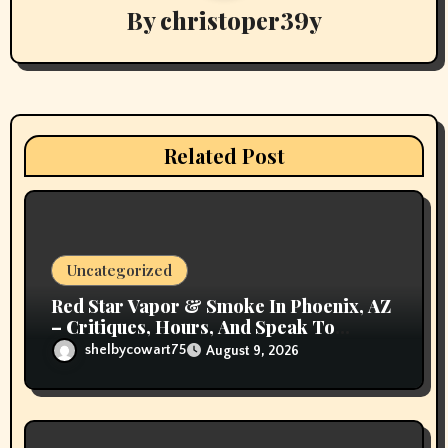
By
christoper39y
g
a
t
i
Related Post
o
n
Uncategorized
Red Star Vapor & Smoke In Phoenix, AZ
– Critiques, Hours, And Speak To
Details
shelbycowart75
August 9, 2026