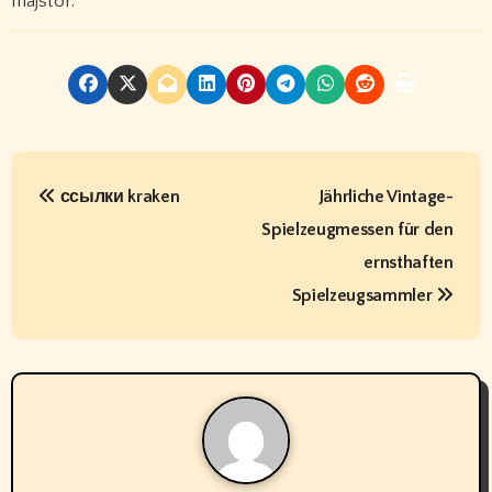
majstor.
P
ссылки kraken
Jährliche Vintage-
o
Spielzeugmessen für den
s
ernsthaften
t
Spielzeugsammler
n
a
v
i