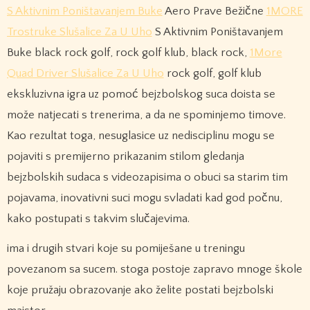
S Aktivnim Poništavanjem Buke
Aero Prave Bežične
1MORE
Trostruke Slušalice Za U Uho
S Aktivnim Poništavanjem
Buke black rock golf, rock golf klub, black rock,
1More
Quad Driver Slušalice Za U Uho
rock golf, golf klub
ekskluzivna igra uz pomoć bejzbolskog suca doista se
može natjecati s trenerima, a da ne spominjemo timove.
Kao rezultat toga, nesuglasice uz nedisciplinu mogu se
pojaviti s premijerno prikazanim stilom gledanja
bejzbolskih sudaca s videozapisima o obuci sa starim tim
pojavama, inovativni suci mogu svladati kad god počnu,
kako postupati s takvim slučajevima.
ima i drugih stvari koje su pomiješane u treningu
povezanom sa sucem. stoga postoje zapravo mnoge škole
koje pružaju obrazovanje ako želite postati bejzbolski