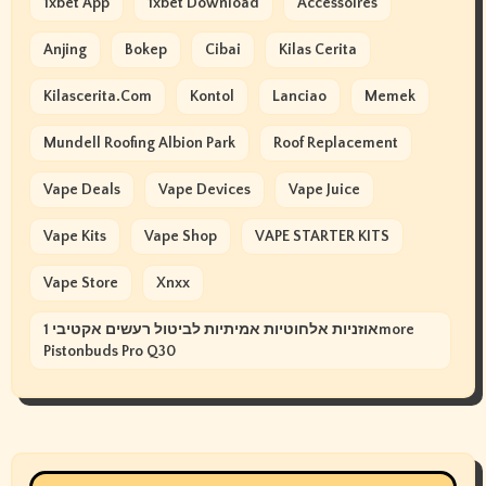
1xbet App
1xbet Download
Accessoires
Anjing
Bokep
Cibai
Kilas Cerita
Kilascerita.com
Kontol
Lanciao
Memek
Mundell Roofing Albion Park
Roof Replacement
Vape Deals
Vape Devices
Vape Juice
Vape Kits
Vape Shop
VAPE STARTER KITS
Vape Store
Xnxx
אוזניות אלחוטיות אמיתיות לביטול רעשים אקטיבי 1more
Pistonbuds Pro Q30