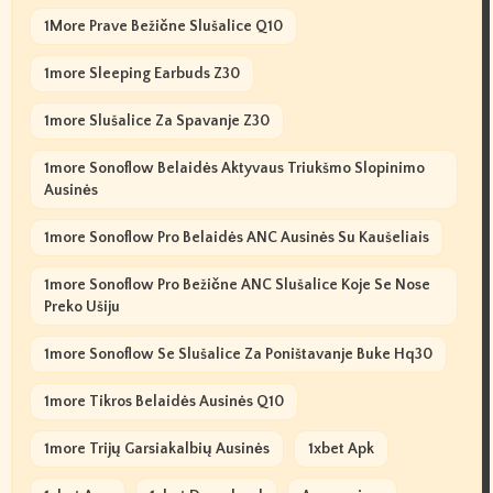
1More Prave Bežične Slušalice Q10
1more Sleeping Earbuds Z30
1more Slušalice Za Spavanje Z30
1more Sonoflow Belaidės Aktyvaus Triukšmo Slopinimo
Ausinės
1more Sonoflow Pro Belaidės ANC Ausinės Su Kaušeliais
1more Sonoflow Pro Bežične ANC Slušalice Koje Se Nose
Preko Ušiju
1more Sonoflow Se Slušalice Za Poništavanje Buke Hq30
1more Tikros Belaidės Ausinės Q10
1more Trijų Garsiakalbių Ausinės
1xbet Apk