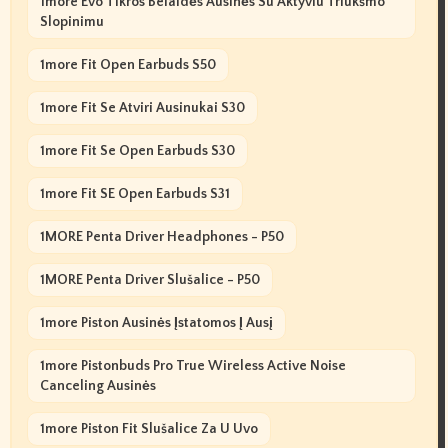
1more Evo Tikros Belaidės Ausinės Su Aktyviu Triukšmo
Slopinimu
1more Fit Open Earbuds S50
1more Fit Se Atviri Ausinukai S30
1more Fit Se Open Earbuds S30
1more Fit SE Open Earbuds S31
1MORE Penta Driver Headphones - P50
1MORE Penta Driver Slušalice - P50
1more Piston Ausinės Įstatomos Į Ausį
1more Pistonbuds Pro True Wireless Active Noise
Canceling Ausinės
1more Piston Fit Slušalice Za U Uvo