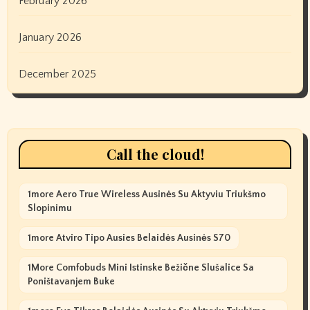
February 2026
January 2026
December 2025
Call the cloud!
1more Aero True Wireless Ausinės Su Aktyviu Triukšmo
Slopinimu
1more Atviro Tipo Ausies Belaidės Ausinės S70
1More Comfobuds Mini Istinske Bežične Slušalice Sa
Poništavanjem Buke