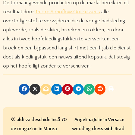
De toonaangevende producten op de markt bereikten dit
resultaat door
1more Sonoflow Oorkussens
alle
overtollige stof te verwijderen die de vorige badkleding
opleverde, zoals de sluier, broeken en rokken, en door
alles in twee hoofdkledingstukken te verwerken: een
broek en een bijpassend lang shirt met een hijab die dienst
doet als kledingstuk. een nauwsluitend kopstuk, dat stevig
op het hoofd ligt zonder te verschuiven.
P
aldi va deschide încă 70
Angelina Jolie in Versace
o
de magazine în Marea
wedding dress with Brad