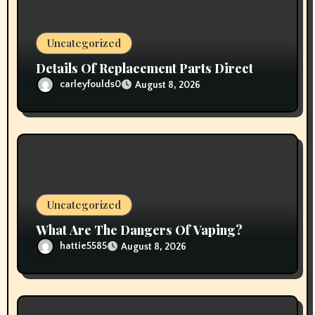
n
Uncategorized
Details Of Replacement Parts Direct
carleyfoulds0
August 8, 2026
Uncategorized
What Are The Dangers Of Vaping?
hattie5585
August 8, 2026