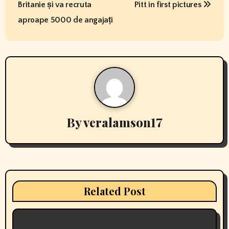
s
Britanie și va recruta
Pitt in first pictures
t
aproape 5000 de angajați
n
a
v
i
By
veralamson17
g
a
t
i
Related Post
o