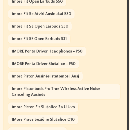
1more Fit Open Earbuds S50
1more Fit Se Atviri Ausinukai S30
1more Fit Se Open Earbuds S30
1more Fit SE Open Earbuds S31
1MORE Penta Driver Headphones - P50
1MORE Penta Driver Slušalice - P50
1more Piston Ausinės Įstatomos Į Ausį
1more Pistonbuds Pro True Wireless Active Noise
Canceling Ausinės
1more Piston Fit Slušalice Za U Uvo
1More Prave Bežične Slušalice Q10