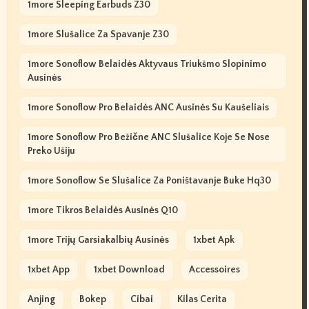
1more Sleeping Earbuds Z30
1more Slušalice Za Spavanje Z30
1more Sonoflow Belaidės Aktyvaus Triukšmo Slopinimo
Ausinės
1more Sonoflow Pro Belaidės ANC Ausinės Su Kaušeliais
1more Sonoflow Pro Bežične ANC Slušalice Koje Se Nose
Preko Ušiju
1more Sonoflow Se Slušalice Za Poništavanje Buke Hq30
1more Tikros Belaidės Ausinės Q10
1more Trijų Garsiakalbių Ausinės
1xbet Apk
1xbet App
1xbet Download
Accessoires
Anjing
Bokep
Cibai
Kilas Cerita