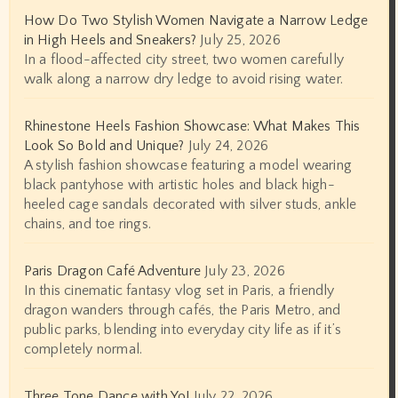
How Do Two Stylish Women Navigate a Narrow Ledge
in High Heels and Sneakers?
July 25, 2026
In a flood-affected city street, two women carefully
walk along a narrow dry ledge to avoid rising water.
Rhinestone Heels Fashion Showcase: What Makes This
Look So Bold and Unique?
July 24, 2026
A stylish fashion showcase featuring a model wearing
black pantyhose with artistic holes and black high-
heeled cage sandals decorated with silver studs, ankle
chains, and toe rings.
Paris Dragon Café Adventure
July 23, 2026
In this cinematic fantasy vlog set in Paris, a friendly
dragon wanders through cafés, the Paris Metro, and
public parks, blending into everyday city life as if it’s
completely normal.
Three Tone Dance with Yo!
July 22, 2026