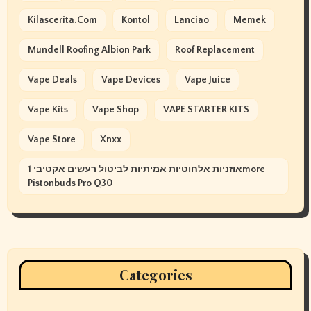
Kilascerita.com
Kontol
Lanciao
Memek
Mundell Roofing Albion Park
Roof Replacement
Vape Deals
Vape Devices
Vape Juice
Vape Kits
Vape Shop
VAPE STARTER KITS
Vape Store
Xnxx
אוזניות אלחוטיות אמיתיות לביטול רעשים אקטיבי 1more
Pistonbuds Pro Q30
Categories