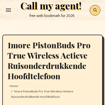
Call my agent!
Skip
to
free web bookmark for 2026
content
1more PistonBuds Pro
True Wireless Actieve
Ruisonderdrukkende
Hoofdtelefoon
Home
1more PistonBuds Pro True Wireless Actieve
Ruisonderdrukkende Hoofdtelefoon