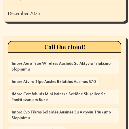
December 2025
Call the cloud!
1more Aero True Wireless Ausinės Su Aktyviu Triukšmo
Slopinimu
1more Atviro Tipo Ausies Belaidės Ausinės S70
1More Comfobuds Mini Istinske Bežične Slušalice Sa
Poništavanjem Buke
1more Evo Tikros Belaidės Ausinės Su Aktyviu Triukšmo
Slopinimu