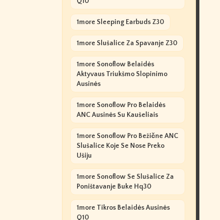
Q10
1more Sleeping Earbuds Z30
1more Slušalice Za Spavanje Z30
1more Sonoflow Belaidės
Aktyvaus Triukšmo Slopinimo
Ausinės
1more Sonoflow Pro Belaidės
ANC Ausinės Su Kaušeliais
1more Sonoflow Pro Bežične ANC
Slušalice Koje Se Nose Preko
Ušiju
1more Sonoflow Se Slušalice Za
Poništavanje Buke Hq30
1more Tikros Belaidės Ausinės
Q10