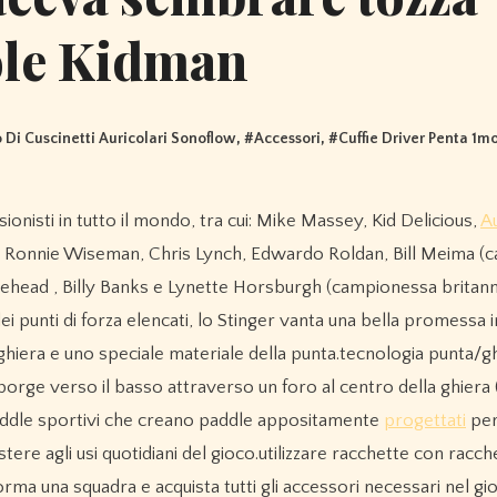
ole Kidman
o Di Cuscinetti Auricolari Sonoflow
, #
Accessori
, #
Cuffie Driver Penta 1m
sionisti in tutto il mondo, tra cui: Mike Massey, Kid Delicious,
Au
a, Ronnie Wiseman, Chris Lynch, Edwardo Roldan, Bill Meima (
ehead , Billy Banks e Lynette Horsburgh (campionessa britanni
ei punti di forza elencati, lo Stinger vanta una bella promessa i
/ghiera e uno speciale materiale della punta.tecnologia punta/g
e sporge verso il basso attraverso un foro al centro della ghier
 paddle sportivi che creano paddle appositamente
progettati
per 
tere agli usi quotidiani del gioco.utilizzare racchette con racch
orma una squadra e acquista tutti gli accessori necessari nel gi