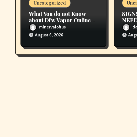
Uncategorized
Unca
o
What You do not Know
SIGN
n
about Dfw Vapor Online
NEED
Order Could Possibly be
CHA
minervaloftus
d
Costing To Greater than
August 6, 2026
Augu
You Suppose