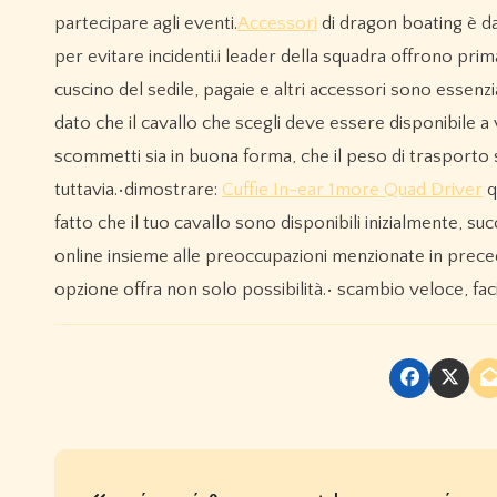
partecipare agli eventi.
Accessori
di dragon boating è dav
per evitare incidenti.i leader della squadra offrono prim
cuscino del sedile, pagaie e altri accessori sono essenzi
dato che il cavallo che scegli deve essere disponibile a
scommetti sia in buona forma, che il peso di trasporto 
tuttavia.•dimostrare:
Cuffie In-ear 1more Quad Driver
q
fatto che il tuo cavallo sono disponibili inizialmente, 
online insieme alle preoccupazioni menzionate in precede
opzione offra non solo possibilità.• scambio veloce, fac
P