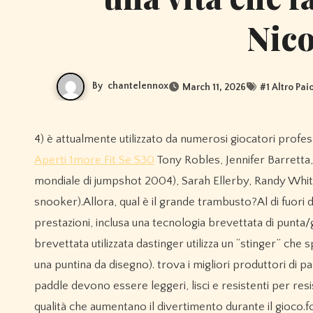
Nic
By
chantelennox
March 11, 2026
#
1 Altro Pai
4) è attualmente utilizzato da numerosi giocatori profes
Aperti 1more Fit Se S30
Tony Robles, Jennifer Barrett
mondiale di jumpshot 2004), Sarah Ellerby, Randy Whit
snooker).Allora, qual è il grande trambusto?Al di fuori d
prestazioni, inclusa una tecnologia brevettata di punta
brevettata utilizzata dastinger utilizza un “stinger” ch
una puntina da disegno). trova i migliori produttori di
paddle devono essere leggeri, lisci e resistenti per resis
qualità che aumentano il divertimento durante il gioco.f