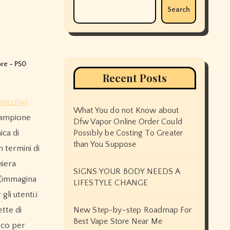
Search
ore - P50
Recent Posts
ricolari
What You do not Know about
campione
Dfw Vapor Online Order Could
ca di
Possibly be Costing To Greater
than You Suppose
n termini di
hiera
SIGNS YOUR BODY NEEDS A
a (immagina
LIFESTYLE CHANGE
gli utenti.i
ette di
New Step-by-step Roadmap For
Best Vape Store Near Me
oco per