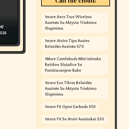
Call the cloud!
1more Aero True Wireless
Ausinės Su Aktyviu Triukšmo
pe
Slopinimu
2026
1more Atviro Tipo Ausies
Belaidės Ausinės S70
1More Comfobuds Mini Istinske
Bežične Slušalice Sa
Poništavanjem Buke
1more Evo Tikros Belaidės
Ausinės Su Aktyviu Triukšmo
Slopinimu
1more Fit Open Earbuds S50
1more Fit Se Atviri Ausinukai S30