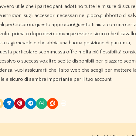
vero utile che i partecipanti adottino tutte le misure di sicure
a istruzioni sugli accessori necessari nel gioco.giubbotto di sal
ali perGiocatori. questo approccioQuesto ti aiuta con una certa 
 volte prima o dopo.devi comunque essere sicuro che il cavallo
sia ragionevole e che abbia una buona posizione di partenza,
uesta particolare scommessa offre molta più flessibilità consi
successivo o successivo.altre scelte disponibili per piazzare sc
nza, vuoi assicurarti che il sito web che scegli per mettere la
ile e sicuro di sembra importante per il tuo account.