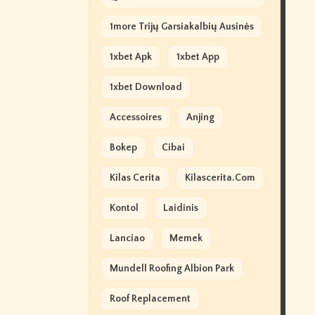
1more Trijų Garsiakalbių Ausinės
1xbet Apk
1xbet App
1xbet Download
Accessoires
Anjing
Bokep
Cibai
Kilas Cerita
Kilascerita.com
Kontol
Laidinis
Lanciao
Memek
Mundell Roofing Albion Park
Roof Replacement