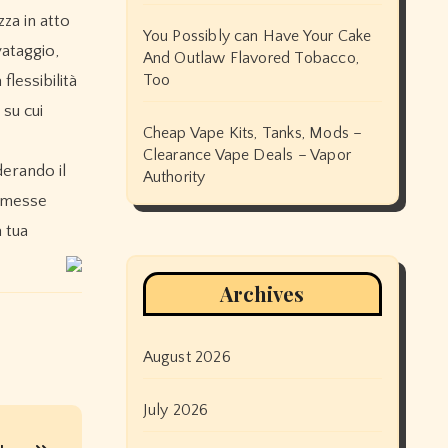
zza in atto
You Possibly can Have Your Cake
vataggio,
And Outlaw Flavored Tobacco,
Too
flessibilità
 su cui
Cheap Vape Kits, Tanks, Mods –
Clearance Vape Deals – Vapor
derando il
Authority
ommesse
 tua
Archives
August 2026
July 2026