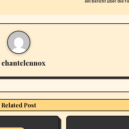
ein Bericht über die F
y
chantelennox
Related Post