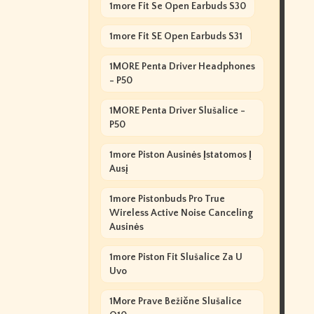
1more Fit Se Open Earbuds S30
1more Fit SE Open Earbuds S31
1MORE Penta Driver Headphones
- P50
1MORE Penta Driver Slušalice -
P50
1more Piston Ausinės Įstatomos Į
Ausį
1more Pistonbuds Pro True
Wireless Active Noise Canceling
Ausinės
1more Piston Fit Slušalice Za U
Uvo
1More Prave Bežične Slušalice