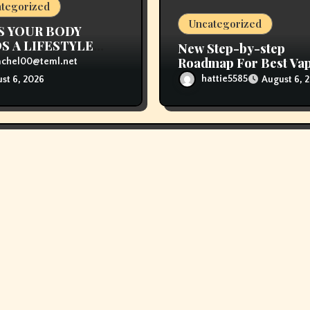
tegorized
Uncategorized
S YOUR BODY
S A LIFESTYLE
New Step-by-step
NGE
Roadmap For Best Va
achel00@teml.net
Store Near Me
hattie5585
August 6, 
st 6, 2026