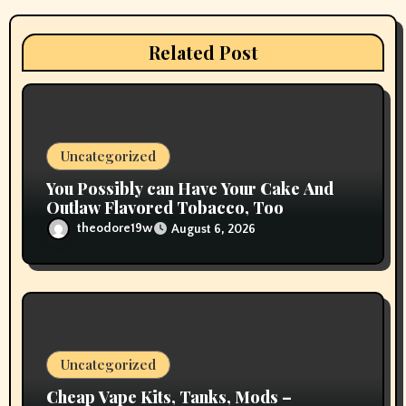
a
t
Related Post
i
o
n
Uncategorized
You Possibly can Have Your Cake And
Outlaw Flavored Tobacco, Too
theodore19w
August 6, 2026
Uncategorized
Cheap Vape Kits, Tanks, Mods –