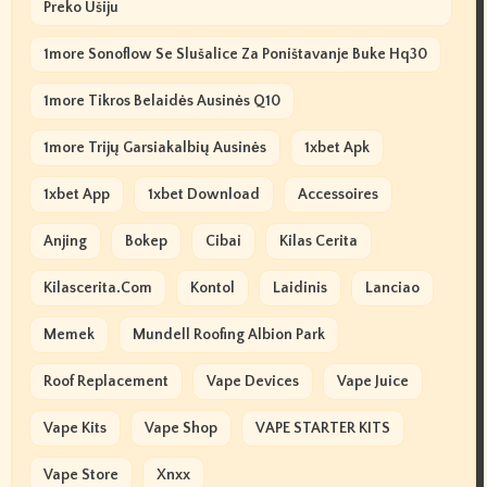
Preko Ušiju
1more Sonoflow Se Slušalice Za Poništavanje Buke Hq30
1more Tikros Belaidės Ausinės Q10
1more Trijų Garsiakalbių Ausinės
1xbet Apk
1xbet App
1xbet Download
Accessoires
Anjing
Bokep
Cibai
Kilas Cerita
Kilascerita.com
Kontol
Laidinis
Lanciao
Memek
Mundell Roofing Albion Park
Roof Replacement
Vape Devices
Vape Juice
Vape Kits
Vape Shop
VAPE STARTER KITS
Vape Store
Xnxx