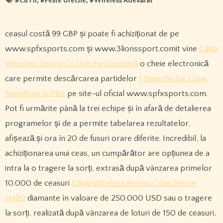
#
Cu Fir
, #
Peste Ureche
, #
Wireless Adevărat
ceasul costă 99 GBP și poate fi achiziționat de pe
www.spfxsports.com și www.3lionssport.comit vine
Căști
Wireless 1more Cu Ureche Deschisă
o cheie electronică
care permite descărcarea partidelor
1 Pereche De Cupe
Sonoflow în Plus
pe site-ul oficial www.spfxsports.com.
Pot fi urmărite până la trei echipe și în afară de detalierea
programelor și de a permite tabelarea rezultatelor,
afișează și ora în 20 de fusuri orare diferite. Incredibil, la
achiziționarea unui ceas, un cumpărător are opțiunea de a
intra la o tragere la sorți, extrasă după vânzarea primelor
10.000 de ceasuri
Căști Wireless Pentru Copii 1more
Hq20
diamante în valoare de 250.000 USD sau o tragere
la sorți, realizată după vânzarea de loturi de 150 de ceasuri,