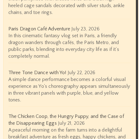
heeled cage sandals decorated with silver studs, ankle
chains, and toe rings.
Paris Dragon Café Adventure
July 23, 2026
In this cinematic fantasy vlog set in Paris, a friendly
dragon wanders through cafés, the Paris Metro, and
public parks, blending into everyday city life as if it’s
completely normal.
Three Tone Dance with Yo!
July 22, 2026
A simple dance performance becomes a colorful visual
experience as Yo's choreography appears simultaneously
in three vibrant panels with purple, blue, and yellow
tones.
The Chicken Coop, the Hungry Puppy, and the Case of
the Disappearing Eggs
July 21, 2026
A peaceful morning on the farm turns into a delightful
breakfast adventure as fresh eggs, happy chickens, and