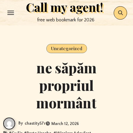
Call my agent!
Skip
to
free web bookmark for 2026
content
Uncategorized
ne săpăm
propriul
mormânt
By
chastity57r
March 12, 2026