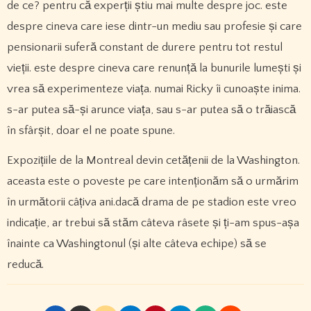
de ce? pentru că experții știu mai multe despre joc. este
despre cineva care iese dintr-un mediu sau profesie și care
pensionarii suferă constant de durere pentru tot restul
vieții. este despre cineva care renunță la bunurile lumești și
vrea să experimenteze viața. numai Ricky îi cunoaște inima.
s-ar putea să-și arunce viața, sau s-ar putea să o trăiască
în sfârșit, doar el ne poate spune.
Expozițiile de la Montreal devin cetățenii de la Washington.
aceasta este o poveste pe care intenționăm să o urmărim
în următorii câțiva ani.dacă drama de pe stadion este vreo
indicație, ar trebui să stăm câteva râsete și ți-am spus-așa
înainte ca Washingtonul (și alte câteva echipe) să se
reducă.