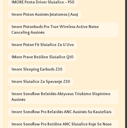
1MORE Penta Driver Slušalice - P50
1more Piston Ausinės Įstatomos Į Ausį
1more Pistonbuds Pro True Wireless Active Noise
Canceling Ausinės
1more Piston Fit Slušalice Za U Uvo
1More Prave Bežične Slušalice Q10
1more Sleeping Earbuds Z30
1more Slušalice Za Spavanje Z30
1more Sonoflow Belaidės Aktyvaus Triukšmo Slopinimo
Ausinės
1more Sonoflow Pro Belaidės ANC Ausinės Su Kaušeliais
1more Sonoflow Pro Bežične ANC Slušalice Koje Se Nose