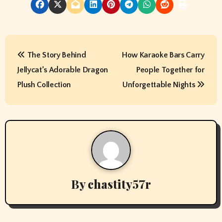
P
The Story Behind
How Karaoke Bars Carry
o
Jellycat’s Adorable Dragon
People Together for
s
Plush Collection
Unforgettable Nights
t
n
a
v
By
chastity57r
i
g