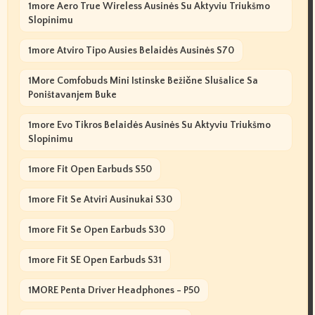
1more Aero True Wireless Ausinės Su Aktyviu Triukšmo
Slopinimu
1more Atviro Tipo Ausies Belaidės Ausinės S70
1More Comfobuds Mini Istinske Bežične Slušalice Sa
Poništavanjem Buke
1more Evo Tikros Belaidės Ausinės Su Aktyviu Triukšmo
Slopinimu
1more Fit Open Earbuds S50
1more Fit Se Atviri Ausinukai S30
1more Fit Se Open Earbuds S30
1more Fit SE Open Earbuds S31
1MORE Penta Driver Headphones - P50