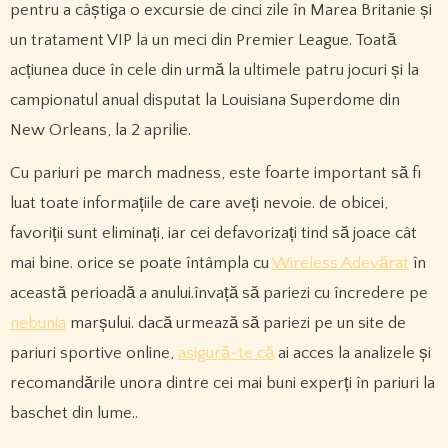
pentru a câștiga o excursie de cinci zile în Marea Britanie și
un tratament VIP la un meci din Premier League. Toată
acțiunea duce în cele din urmă la ultimele patru jocuri și la
campionatul anual disputat la Louisiana Superdome din
New Orleans, la 2 aprilie.
Cu pariuri pe march madness, este foarte important să fi
luat toate informațiile de care aveți nevoie. de obicei,
favoriții sunt eliminați, iar cei defavorizați tind să joace cât
mai bine. orice se poate întâmpla cu
Wireless Adevărat
în
această perioadă a anului.învață să pariezi cu încredere pe
nebunia
marșului. dacă urmează să pariezi pe un site de
pariuri sportive online,
asigură-te că
ai acces la analizele și
recomandările unora dintre cei mai buni experți în pariuri la
baschet din lume..