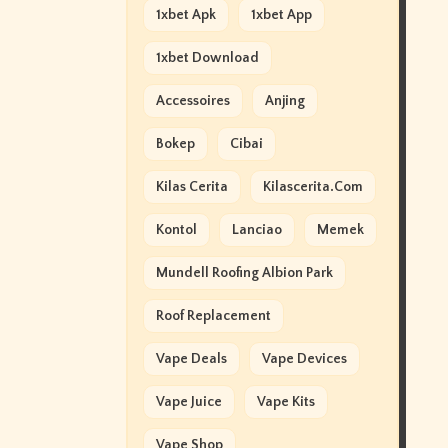
1xbet Apk
1xbet App
1xbet Download
Accessoires
Anjing
Bokep
Cibai
Kilas Cerita
Kilascerita.com
Kontol
Lanciao
Memek
Mundell Roofing Albion Park
Roof Replacement
Vape Deals
Vape Devices
Vape Juice
Vape Kits
Vape Shop