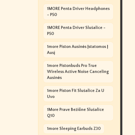
1MORE Penta Driver Headphones
- P50
1MORE Penta Driver Slušalice -
P50
1more Piston Ausinės Įstatomos Į
Ausį
1more Pistonbuds Pro True
Wireless Active Noise Canceling
Ausinės
1more Piston Fit Slušalice Za U
Uvo
1More Prave Bežične Slušalice
Q10
1more Sleeping Earbuds Z30