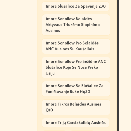
1more Slušalice Za Spavanje Z30
1more Sonoflow Belaidės
Aktyvaus Triukšmo Slopinimo
Ausinės
1more Sonoflow Pro Belaidės
ANC Ausinės Su Kaušeliais
1more Sonoflow Pro Bežične ANC
Slušalice Koje Se Nose Preko
Ušiju
1more Sonoflow Se Slušalice Za
Poništavanje Buke Hq30
1more Tikros Belaidės Ausinės
Q10
1more Trijų Garsiakalbių Ausinės