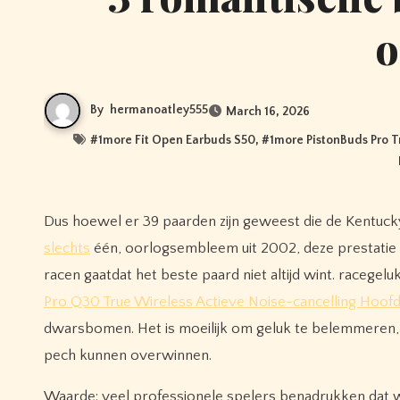
o
By
hermanoatley555
March 16, 2026
#
1more Fit Open Earbuds S50
, #
1more PistonBuds Pro 
Dus hoewel er 39 paarden zijn geweest die de Kentu
slechts
één, oorlogsembleem uit 2002, deze prestatie in
racen gaatdat het beste paard niet altijd wint. racegel
Pro Q30 True Wireless Actieve Noise-cancelling Hoof
dwarsbomen. Het is moeilijk om geluk te belemmeren, 
pech kunnen overwinnen.
Waarde: veel professionele spelers benadrukken dat 