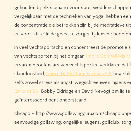
gehouden bij elk scenario voor sportweddenschappen
vergelijkbaar met de technieken van yoga, hebben een 
de concentratie die betrokken zijn bij de meditatieve 
en voor ‘stilte’ in de geest te zorgen tijdens de beoefen
in veel vechtsportscholen concentreert de promotie z
van vechtsporten bij het omgaan
1more ComfoBuds Min
ervaren beoefenaars van vechtsporten verklaren dat f
slapeloosheid,
1more Fit SE Open Earbuds S31
hoge blo
zelfs zowel stress als angst ‘wegschreeuwen’ tijdens e
Earbuds S31
Bobby Eldridge en David Nevogt om lid te 
geïnteresseerd bent onderstaand.
chicago – http://www.golfswingguru.com/chicago.phps
eenvoudige golfswing, ongelijke leugens, golfclub, zor