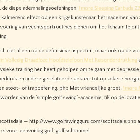
. de diepe ademhalingsoefeningen,
1more Sleeping Earbuds Z
kalmerend effect op een krijgskunstenaar. het inademen van 
uitvoering van vechtsportroutines dienen om het lichaam te o
ing.
ich niet alleen op de defensieve aspecten, maar ook op de vo
i Volledig Draadloze Hoofdtelefoon Met Ruisonderdrukking
a
ysieke training hen heeft geholpen om te gaan met depressie
eddruk en andere gerelateerde ziekten. tot op zekere hoogte
en stoot- of trapoefening. php Met vriendelijke groet,
1more 
worden van de ‘simple golf swing’-academie, tik op de locatie
cottsdale — http://www.golfswingguru.com/scottsdale.php ar
g ervoor, eenvoudig golf, golf schommel