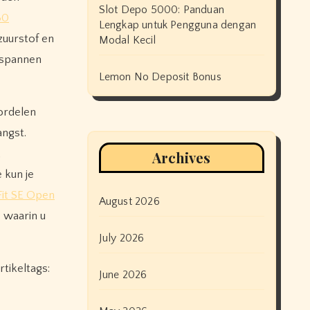
Slot Depo 5000: Panduan
30
Lengkap untuk Pengguna dengan
zuurstof en
Modal Kecil
ntspannen
Lemon No Deposit Bonus
ordelen
ngst.
,
Archives
 kun je
Fit SE Open
August 2026
 waarin u
July 2026
tikeltags:
June 2026