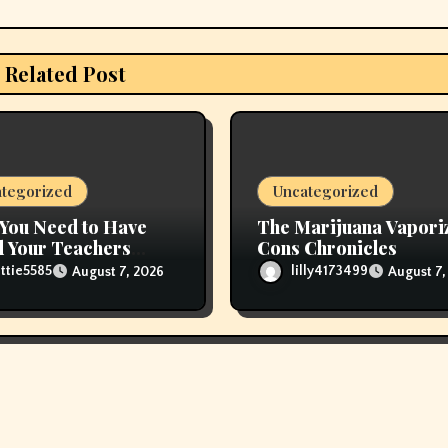
Related Post
tegorized
Uncategorized
You Need to Have
The Marijuana Vapori
 Your Teachers
Cons Chronicles
 Refill Glas Pods
ttie5585
lilly4173499
August 7, 2026
August 7,