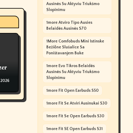
Ausinės Su Aktyviu Triukšmo
Slopinimu
1more Atviro Tipo Ausies
Belaidės Ausinės S70
1More Comfobuds Mini Istinske
Bežične Slušalice Sa
Poništavanjem Buke
1more Evo Tikros Belaidės
zer
Ausinės Su Aktyviu Triukšmo
Slopinimu
 2026
1more Fit Open Earbuds S50
1more Fit Se Atviri Ausinukai S30
1more Fit Se Open Earbuds S30
1more Fit SE Open Earbuds S31