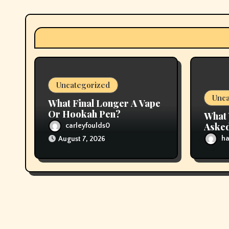
g
a
t
i
Uncategorized
o
Unca
What Final Longer A Vape
n
Or Hookah Pen?
What 
Asked
carleyfoulds0
About
ha
August 7, 2026