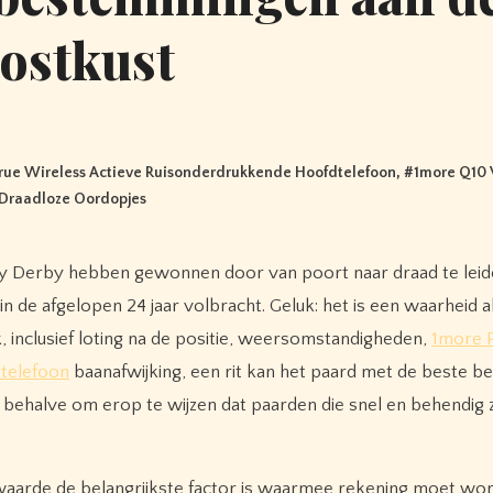
ostkust
True Wireless Actieve Ruisonderdrukkende Hoofdtelefoon
, #
1more Q10 
Draadloze Oordopjes
cky Derby hebben gewonnen door van poort naar draad te lei
 de afgelopen 24 jaar volbracht. Geluk: het is een waarheid a
uk, inclusief loting na de positie, weersomstandigheden,
1more 
dtelefoon
baanafwijking, een rit kan het paard met de beste b
behalve om erop te wijzen dat paarden die snel en behendig 
waarde de belangrijkste factor is waarmee rekening moet wo