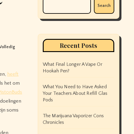
Search
Recent Posts
Volledig
What Final Longer A Vape Or
Hookah Pen?
den,
heeft
ls het om
What You Need to Have Asked
PistonBuds
Your Teachers About Refill Glas
Pods
edoelingen
zijn soms
The Marijuana Vaporizer Cons
Chronicles
rden