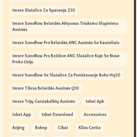
1more Slušalice Za Spavanje Z30
1more Sonoflow Belaidės Aktyvaus Triukšmo Slopinimo
Ausinės
1more Sonoflow Pro Belaidės ANC Ausinės Su Kaušeliais
1more Sonoflow Pro Bežične ANC Slušalice Koje Se Nose
Preko Ušiju
1more Sonoflow Se Slušalice Za Poništavanje Buke Hq30
1more Tikros Belaidės Ausinės Q10
1more Trijų Garsiakalbių Ausinės
1xbet Apk
1xbet App
1xbet Download
Accessoires
Anjing
Bokep
Cibai
Kilas Cerita