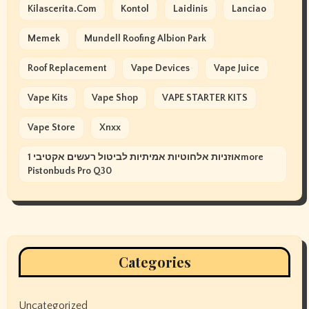
Kilascerita.com
Kontol
Laidinis
Lanciao
Memek
Mundell Roofing Albion Park
Roof Replacement
Vape Devices
Vape Juice
Vape Kits
Vape Shop
VAPE STARTER KITS
Vape Store
Xnxx
אוזניות אלחוטיות אמיתיות לביטול רעשים אקטיבי 1more
Pistonbuds Pro Q30
Categories
Uncategorized