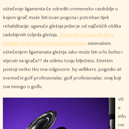
oštećenje ligamenta će odrediti vremensko razdoblje u
kojem igrač može biti izvan pogona i potreban tijek
rehabilitacije. uganuće gležnja jedan je od najčešćih oblika
zadobijenih ozljeda gležnja,
1more Aero Prave Bežične
Slušalice S Aktivnim Poništavanjem Buke
minimalnim
oštećenjem ligamenata gležnja. iako može biti vrlo bolno i
utjecati na igrača?? da vidimo tvoju bilježnicu, Einstein.
postoji netko tko ima odgovore, by willikers. pogodio si!
svemoćni golf profesionalac. golf profesionalac: onaj koji
zna mnogo o golfu.
viš
e
info
rm