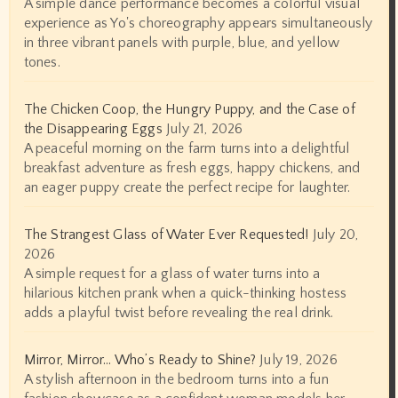
A simple dance performance becomes a colorful visual
experience as Yo's choreography appears simultaneously
in three vibrant panels with purple, blue, and yellow
tones.
The Chicken Coop, the Hungry Puppy, and the Case of
the Disappearing Eggs
July 21, 2026
A peaceful morning on the farm turns into a delightful
breakfast adventure as fresh eggs, happy chickens, and
an eager puppy create the perfect recipe for laughter.
The Strangest Glass of Water Ever Requested!
July 20,
2026
A simple request for a glass of water turns into a
hilarious kitchen prank when a quick-thinking hostess
adds a playful twist before revealing the real drink.
Mirror, Mirror… Who’s Ready to Shine?
July 19, 2026
A stylish afternoon in the bedroom turns into a fun