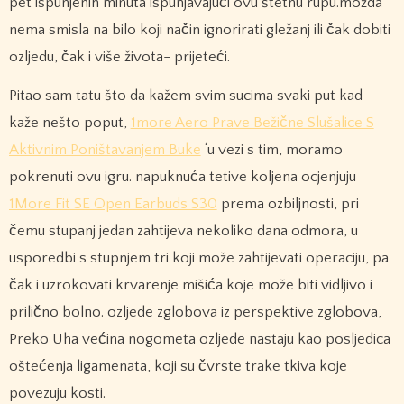
pet ispunjenih minuta ispunjavajući ovu štetnu rupu.možda
nema smisla na bilo koji način ignorirati gležanj ili čak dobiti
ozljedu, čak i više života- prijeteći.
Pitao sam tatu što da kažem svim sucima svaki put kad
kaže nešto poput,
1more Aero Prave Bežične Slušalice S
Aktivnim Poništavanjem Buke
‘u vezi s tim, moramo
pokrenuti ovu igru. napuknuća tetive koljena ocjenjuju
1More Fit SE Open Earbuds S30
prema ozbiljnosti, pri
čemu stupanj jedan zahtijeva nekoliko dana odmora, u
usporedbi s stupnjem tri koji može zahtijevati operaciju, pa
čak i uzrokovati krvarenje mišića koje može biti vidljivo i
prilično bolno. ozljede zglobova iz perspektive zglobova,
Preko Uha većina nogometa ozljede nastaju kao posljedica
oštećenja ligamenata, koji su čvrste trake tkiva koje
povezuju kosti.