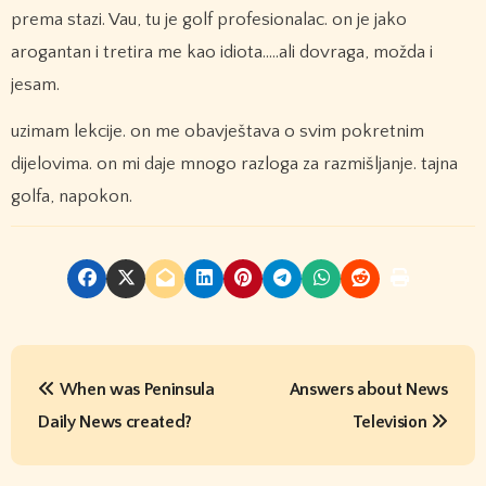
prema stazi. Vau, tu je golf profesionalac. on je jako
arogantan i tretira me kao idiota…..ali dovraga, možda i
jesam.
uzimam lekcije. on me obavještava o svim pokretnim
dijelovima. on mi daje mnogo razloga za razmišljanje. tajna
golfa, napokon.
P
When was Peninsula
Answers about News
o
Daily News created?
Television
s