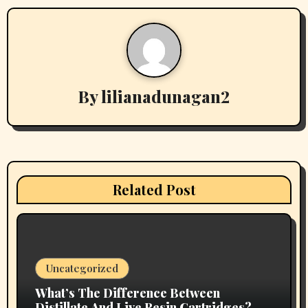
t
n
a
v
By
lilianadunagan2
i
g
a
Related Post
t
i
o
Uncategorized
n
What’s The Difference Between
Distillate And Live Resin Cartridges?