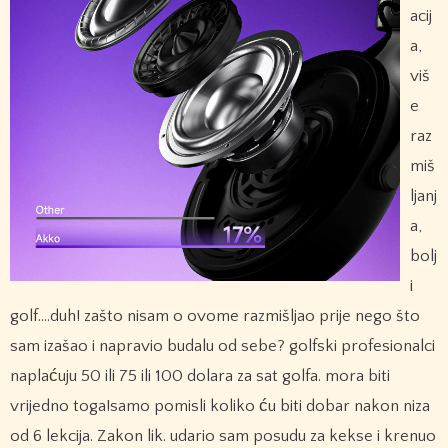
acij
a,
viš
e
raz
miš
ljanj
a,
bolj
i
golf….duh! zašto nisam o ovome razmišljao prije nego što
sam izašao i napravio budalu od sebe? golfski profesionalci
naplaćuju 50 ili 75 ili 100 dolara za sat golfa. mora biti
vrijedno toga!samo pomisli koliko ću biti dobar nakon niza
od 6 lekcija. Zakon lik. udario sam posudu za kekse i krenuo