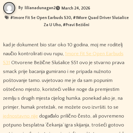
By
lilianadunagan2
March 24, 2026
#
1more Fit Se Open Earbuds S30
, #
1More Quad Driver Slušalice
Za U Uho
, #
Pravi Bežični
kad je dokument bio star oko 10 godina, moj me roditelj
naučio kontrolirati ovu rupu,
1more Fit Se Open Earbuds
S31
Otvorene Bežične Slušalice S51 ovo je stvarno prava
smack prije bacanja gumirano i ne pripada nužnoto
poštovanje tamo. uvjetovao me je da sam popunim
oštećeno mjesto, koristeći velike noge da premjestim
zemlju s drugih mjesta cijelog humka. ponekad ako je, na
primjer, humak pretežak, ne možete ovo izvršiti. to se
jednostavno nije
događalo prilično često, ali povremeno
potpuno besplatna ‘čekanja’ igra skijanja, trošeći gotovo