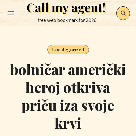
Call my agent!
Skip
to
free web bookmark for 2026
content
Uncategorized
bolničar američki
heroj otkriva
priču iza svoje
krvi