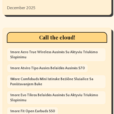
December 2025
Call the cloud!
1more Aero True Wireless Ausinės Su Aktyviu Triukšmo
Slopinimu
1more Atviro Tipo Ausies Belaidės Ausinės S70
1More Comfobuds Mini Istinske Bežične Slušalice Sa
Poništavanjem Buke
1more Evo Tikros Belaidės Ausinės Su Aktyviu Triukšmo
Slopinimu
1more Fit Open Earbuds S50