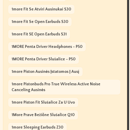
1more Fit Se Atviri Ausinukai S30
1more Fit Se Open Earbuds S30
1more Fit SE Open Earbuds S31
1MORE Penta Driver Headphones - P50
1MORE Penta Driver Slušalice - P50
1more Piston Ausinės Įstatomos Į Ausį
1more Pistonbuds Pro True Wireless Active Noise
Canceling Ausinės
1more Piston Fit Slušalice Za U Uvo
1More Prave Bežične Slušalice Q10
1more Sleeping Earbuds Z30