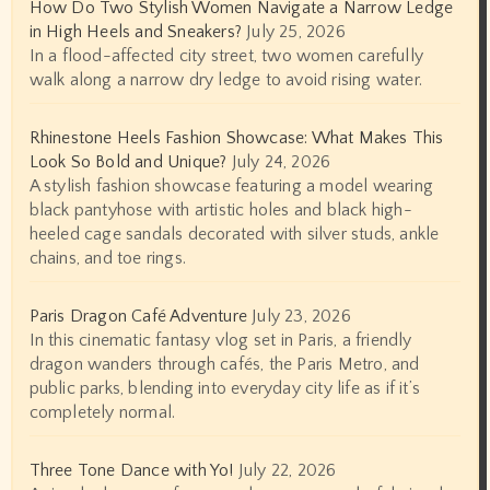
How Do Two Stylish Women Navigate a Narrow Ledge
in High Heels and Sneakers?
July 25, 2026
In a flood-affected city street, two women carefully
walk along a narrow dry ledge to avoid rising water.
Rhinestone Heels Fashion Showcase: What Makes This
Look So Bold and Unique?
July 24, 2026
A stylish fashion showcase featuring a model wearing
black pantyhose with artistic holes and black high-
heeled cage sandals decorated with silver studs, ankle
chains, and toe rings.
Paris Dragon Café Adventure
July 23, 2026
In this cinematic fantasy vlog set in Paris, a friendly
dragon wanders through cafés, the Paris Metro, and
public parks, blending into everyday city life as if it’s
completely normal.
Three Tone Dance with Yo!
July 22, 2026