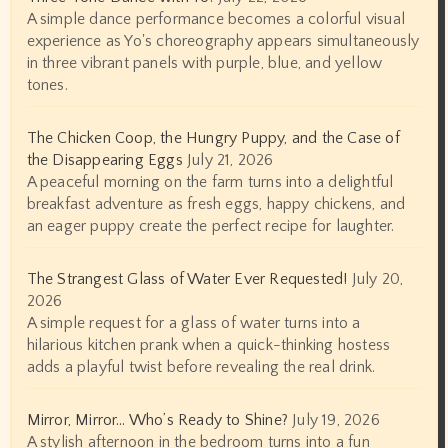
A simple dance performance becomes a colorful visual
experience as Yo's choreography appears simultaneously
in three vibrant panels with purple, blue, and yellow
tones.
The Chicken Coop, the Hungry Puppy, and the Case of
the Disappearing Eggs
July 21, 2026
A peaceful morning on the farm turns into a delightful
breakfast adventure as fresh eggs, happy chickens, and
an eager puppy create the perfect recipe for laughter.
The Strangest Glass of Water Ever Requested!
July 20,
2026
A simple request for a glass of water turns into a
hilarious kitchen prank when a quick-thinking hostess
adds a playful twist before revealing the real drink.
Mirror, Mirror… Who’s Ready to Shine?
July 19, 2026
A stylish afternoon in the bedroom turns into a fun