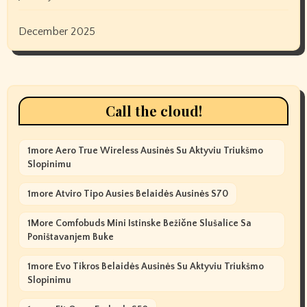
December 2025
Call the cloud!
1more Aero True Wireless Ausinės Su Aktyviu Triukšmo
Slopinimu
1more Atviro Tipo Ausies Belaidės Ausinės S70
1More Comfobuds Mini Istinske Bežične Slušalice Sa
Poništavanjem Buke
1more Evo Tikros Belaidės Ausinės Su Aktyviu Triukšmo
Slopinimu