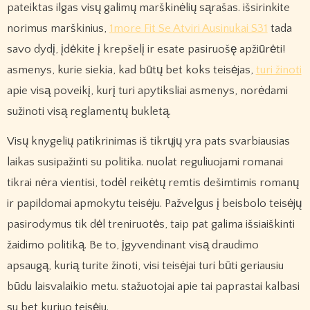
pateiktas ilgas visų galimų marškinėlių sąrašas. išsirinkite
norimus marškinius,
1more Fit Se Atviri Ausinukai S31
tada
savo dydį, įdėkite į krepšelį ir esate pasiruošę apžiūrėti!
asmenys, kurie siekia, kad būtų bet koks teisėjas,
turi žinoti
apie visą poveikį, kurį turi apytiksliai asmenys, norėdami
sužinoti visą reglamentų bukletą.
Visų knygelių patikrinimas iš tikrųjų yra pats svarbiausias
laikas susipažinti su politika. nuolat reguliuojami romanai
tikrai nėra vientisi, todėl reikėtų remtis dešimtimis romanų
ir papildomai apmokytu teisėju. Pažvelgus į beisbolo teisėjų
pasirodymus tik dėl treniruotės, taip pat galima išsiaiškinti
žaidimo politiką. Be to, įgyvendinant visą draudimo
apsaugą, kurią turite žinoti, visi teisėjai turi būti geriausiu
būdu laisvalaikio metu. stažuotojai apie tai paprastai kalbasi
su bet kuriuo teisėju.