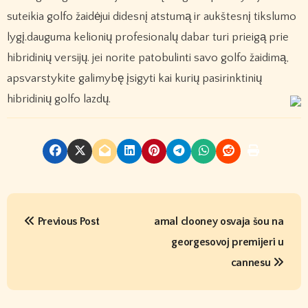
suteikia golfo žaidėjui didesnį atstumą ir aukštesnį tikslumo
lygį.dauguma kelionių profesionalų dabar turi prieigą prie
hibridinių versijų. jei norite patobulinti savo golfo žaidimą,
apsvarstykite galimybę įsigyti kai kurių pasirinktinių
hibridinių golfo lazdų.
P
Previous Post
amal clooney osvaja šou na
o
georgesovoj premijeri u
s
cannesu
t