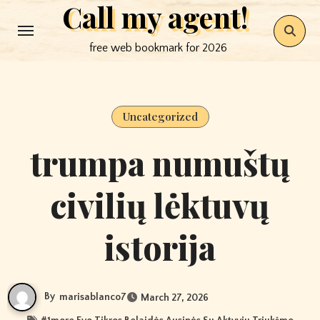
Call my agent!
Skip
to
free web bookmark for 2026
content
Uncategorized
trumpa numuštų
civilių lėktuvų
istorija
By
marisablanco7
March 27, 2026