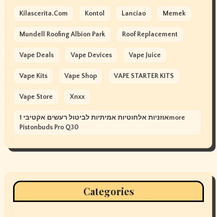
Kilascerita.com
Kontol
Lanciao
Memek
Mundell Roofing Albion Park
Roof Replacement
Vape Deals
Vape Devices
Vape Juice
Vape Kits
Vape Shop
VAPE STARTER KITS
Vape Store
Xnxx
אוזניות אלחוטיות אמיתיות לביטול רעשים אקטיבי 1more
Pistonbuds Pro Q30
Categories