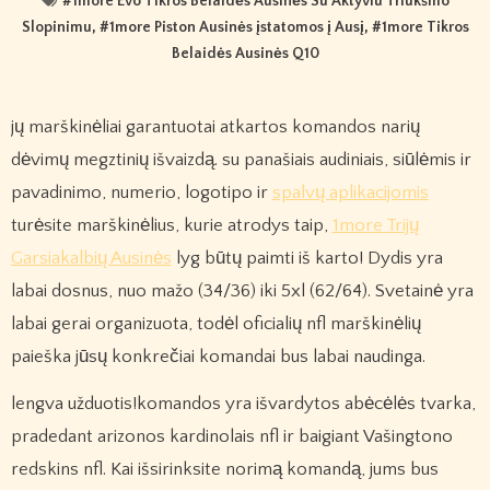
#
1more Evo Tikros Belaidės Ausinės Su Aktyviu Triukšmo
Slopinimu
, #
1more Piston Ausinės įstatomos į Ausį
, #
1more Tikros
Belaidės Ausinės Q10
jų marškinėliai garantuotai atkartos komandos narių
dėvimų megztinių išvaizdą. su panašiais audiniais, siūlėmis ir
pavadinimo, numerio, logotipo ir
spalvų aplikacijomis
turėsite marškinėlius, kurie atrodys taip,
1more Trijų
Garsiakalbių Ausinės
lyg būtų paimti iš karto! Dydis yra
labai dosnus, nuo mažo (34/36) iki 5xl (62/64). Svetainė yra
labai gerai organizuota, todėl oficialių nfl marškinėlių
paieška jūsų konkrečiai komandai bus labai naudinga.
lengva užduotis!komandos yra išvardytos abėcėlės tvarka,
pradedant arizonos kardinolais nfl ir baigiant Vašingtono
redskins nfl. Kai išsirinksite norimą komandą, jums bus