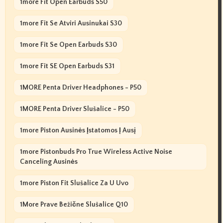
1more Fit Open Earbuds S50
1more Fit Se Atviri Ausinukai S30
1more Fit Se Open Earbuds S30
1more Fit SE Open Earbuds S31
1MORE Penta Driver Headphones - P50
1MORE Penta Driver Slušalice - P50
1more Piston Ausinės Įstatomos Į Ausį
1more Pistonbuds Pro True Wireless Active Noise
Canceling Ausinės
1more Piston Fit Slušalice Za U Uvo
1More Prave Bežične Slušalice Q10