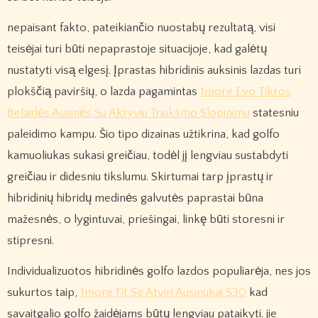
nepaisant fakto, pateikiančio nuostabų rezultatą, visi
teisėjai turi būti nepaprastoje situacijoje, kad galėtų
nustatyti visą elgesį. Įprastas hibridinis auksinis lazdas turi
plokščią paviršių, o lazda pagamintas
1more Evo Tikros
Belaidės Ausinės Su Aktyviu Triukšmo Slopinimu
statesniu
paleidimo kampu. Šio tipo dizainas užtikrina, kad golfo
kamuoliukas sukasi greičiau, todėl jį lengviau sustabdyti
greičiau ir didesniu tikslumu. Skirtumai tarp įprastų ir
hibridinių hibridų medinės galvutės paprastai būna
mažesnės, o lygintuvai, priešingai, linkę būti storesni ir
stipresni.
Individualizuotos hibridinės golfo lazdos populiarėja, nes jos
sukurtos taip,
1more Fit Se Atviri Ausinukai S30
kad
savaitgalio golfo žaidėjams būtų lengviau pataikyti. jie