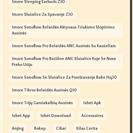
1more Sleeping Earbuds Z30
1more Slušalice Za Spavanje Z30
1more Sonoflow Belaidės Aktyvaus Triukšmo Slopinimo
Ausinės
1more Sonoflow Pro Belaidės ANC Ausinės Su Kaušeliais
1more Sonoflow Pro Bežične ANC Slušalice Koje Se Nose
Preko Ušiju
1more Sonoflow Se Slušalice Za Poništavanje Buke Hq30
1more Tikros Belaidės Ausinės Q10
1more Trijų Garsiakalbių Ausinės
1xbet Apk
1xbet App
1xbet Download
Accessoires
Anjing
Bokep
Cibai
Kilas Cerita