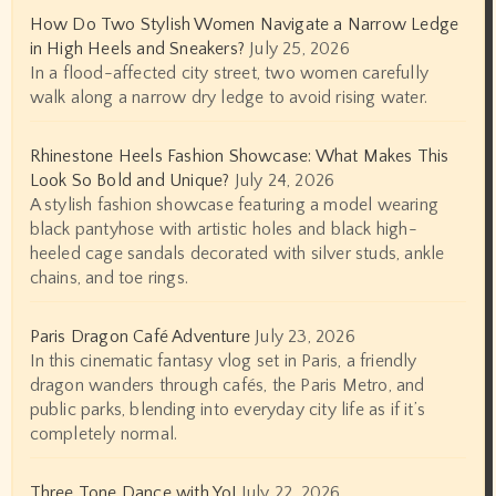
How Do Two Stylish Women Navigate a Narrow Ledge
in High Heels and Sneakers?
July 25, 2026
In a flood-affected city street, two women carefully
walk along a narrow dry ledge to avoid rising water.
Rhinestone Heels Fashion Showcase: What Makes This
Look So Bold and Unique?
July 24, 2026
A stylish fashion showcase featuring a model wearing
black pantyhose with artistic holes and black high-
heeled cage sandals decorated with silver studs, ankle
chains, and toe rings.
Paris Dragon Café Adventure
July 23, 2026
In this cinematic fantasy vlog set in Paris, a friendly
dragon wanders through cafés, the Paris Metro, and
public parks, blending into everyday city life as if it’s
completely normal.
Three Tone Dance with Yo!
July 22, 2026