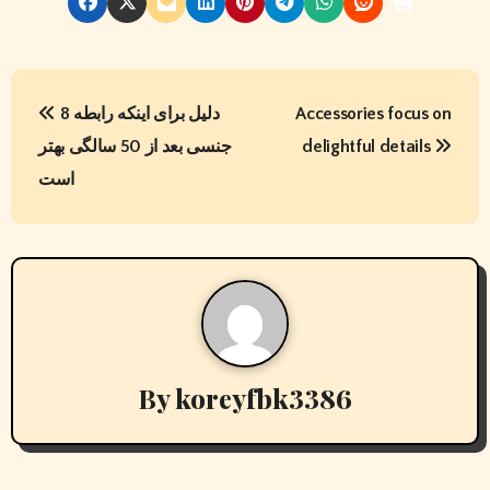
P
8 دلیل برای اینکه رابطه
Accessories focus on
o
جنسی بعد از 50 سالگی بهتر
delightful details
s
است
t
n
a
v
By
koreyfbk3386
i
g