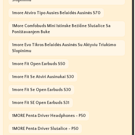
Slopinimu
1more Atviro Tipo Ausies Belaidės Ausinės S70
1More Comfobuds Mini Istinske Bežične Slušalice Sa
Poništavanjem Buke
1more Evo Tikros Belaidės Ausinės Su Aktyviu Triukšmo
Slopinimu
1more Fit Open Earbuds S50
1more Fit Se Atviri Ausinukai S30
1more Fit Se Open Earbuds S30
1more Fit SE Open Earbuds S31
1MORE Penta Driver Headphones - P50
1MORE Penta Driver Slušalice - P50