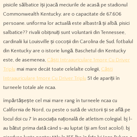
pisicile sălbatice își joacă meciurile de acasă pe stadionul
Commonwealth Kentucky. are o capacitate de 67.606
persoane. uniforma lor actuală este albastră și albă. pisici
salbatice?? rivalii obișnuiți sunt voluntarii din Tennessee,
cardinalii lui Louisville și cocoșii din Carolina de Sud. fotbalul
din Kentucky are o istorie lungă. Baschetul din Kentucky
este, de asemenea,
Căști Intraauriculare 1more Cu Driver
Triplu
mai mare decât toate celelalte colegii,
Căști
Intraauriculare 1more Cu Driver Triplu
51 de apariții în
turneele totale ale ncaa.
împărtășește cel mai mare rang în turneele ncaa cu
California de Nord, cu peste o sută de victorii și se află pe
locul doi cu 7 în asociația națională de atletism colegial. bj l-
au bătut prima dată când s-au luptat (și am fost acolo!). bj