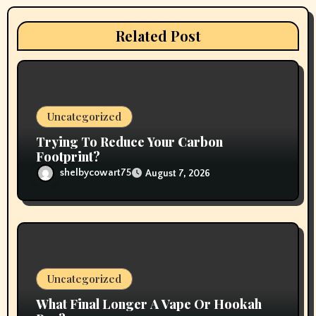
a
t
Related Post
i
o
n
Uncategorized
Trying To Reduce Your Carbon
Footprint?
shelbycowart75
August 7, 2026
Uncategorized
What Final Longer A Vape Or Hookah