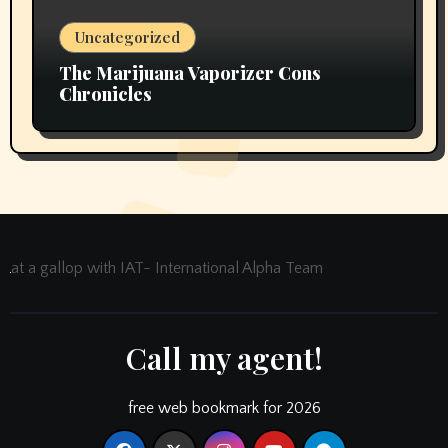
Uncategorized
The Marijuana Vaporizer Cons
Chronicles
at a gallop with IAT- International Alpha Team
Call my agent!
free web bookmark for 2026