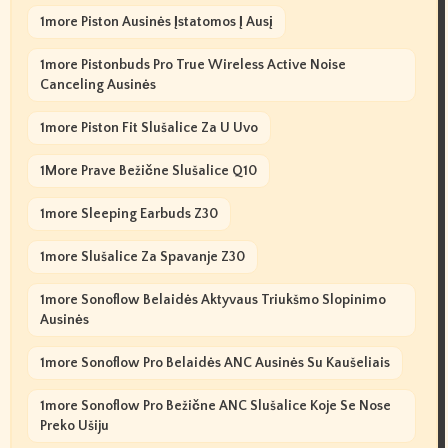
1more Piston Ausinės Įstatomos Į Ausį
1more Pistonbuds Pro True Wireless Active Noise
Canceling Ausinės
1more Piston Fit Slušalice Za U Uvo
1More Prave Bežične Slušalice Q10
1more Sleeping Earbuds Z30
1more Slušalice Za Spavanje Z30
1more Sonoflow Belaidės Aktyvaus Triukšmo Slopinimo
Ausinės
1more Sonoflow Pro Belaidės ANC Ausinės Su Kaušeliais
1more Sonoflow Pro Bežične ANC Slušalice Koje Se Nose
Preko Ušiju