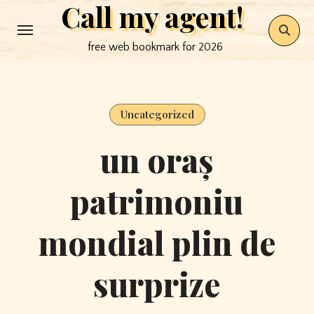
Call my agent!
Skip
to
free web bookmark for 2026
content
Uncategorized
un oraș
patrimoniu
mondial plin de
surprize