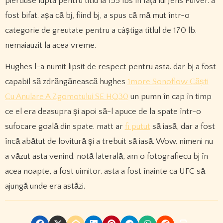
pierduse lupta pentru titlu la 155 lbs în fața lui Jens Pulver. a
fost bifat. așa că bj, fiind bj, a spus că mă mut într-o
categorie de greutate pentru a câștiga titlul de 170 lb.
nemaiauzit la acea vreme.
Hughes l-a numit lipsit de respect pentru asta. dar bj a fost
capabil să zdrăngănească hughes
1more Sonoflow Căști
Cu Anulare A Zgomotului SE HQ30
un pumn în cap în timp
ce el era deasupra și apoi să-l apuce de la spate într-o
sufocare goală din spate. matt ar
fi putut
să iasă, dar a fost
încă abătut de lovitură și a trebuit să iasă. Wow. nimeni nu
a văzut asta venind. notă laterală, am o fotografiecu bj în
acea noapte, a fost uimitor. asta a fost înainte ca UFC să
ajungă unde era astăzi.