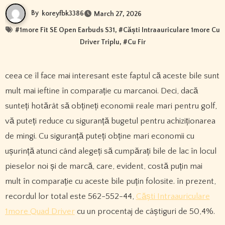
By
koreyfbk3386
March 27, 2026
#
1more Fit SE Open Earbuds S31
, #
Căști Intraauriculare 1more Cu
Driver Triplu
, #
Cu Fir
ceea ce îl face mai interesant este faptul că aceste bile sunt
mult mai ieftine în comparație cu marcanoi. Deci, dacă
sunteți hotărât să obțineți economii reale mari pentru golf,
vă puteți reduce cu siguranță bugetul pentru achiziționarea
de mingi. Cu siguranță puteți obține mari economii cu
ușurință atunci când alegeți să cumpărați bile de lac în locul
pieselor noi și de marcă, care, evident, costă puțin mai
mult în comparație cu aceste bile puțin folosite. în prezent,
recordul lor total este 562-552-44,
Căști Intraauriculare
1more Quad Driver
cu un procentaj de câștiguri de 50,4%.