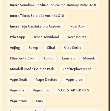
1more Sonoflow Se Slušalice Za Poništavanje Buke Hq30
1more Tikros Belaidės Ausinės Q10
1more Trijų Garsiakalbių Ausinės
1xbet Apk
1xbet App
1xbet Download
Accessoires
Anjing
Bokep
Cibai
Kilas Cerita
Kilascerita.com
Kontol
Lanciao
Memek
Mundell Roofing Albion Park
Roof Replacement
Vape Deals
Vape Devices
Vape Juice
Vape Kits
Vape Shop
VAPE STARTER KITS
Vape Store
Xnxx