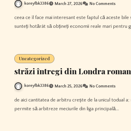
koreyfbk3386
March 27, 2026
No Comments
ceea ce îl face mai interesant este faptul că aceste bile sunt mult mai ieftine în comparație cu marcanoi. Deci, dacă
sunteți hotărât să obțineți economii reale mari pentru g
Uncategorized
străzi întregi din Londra roman
koreyfbk3386
March 25, 2026
No Comments
de aici cantitatea de arbitru crește de la unicul todual a; mai târziu, este atins un grad și, de asemenea, arbitrului i se
permite să arbitreze meciurile din liga principală.…