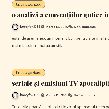
Uncategorized
o analiză a convențiilor gotice 
koreyfbk3386
March 13, 2026
No Comments
este, de asemenea, un moment bun pentru a te întâlni cu prietenii pe care s-ar putea să nu-i vezi atât de des. cei
mai mulți dintre noi au un stil…
Uncategorized
seriale și emisiuni TV apocalipt
koreyfbk3386
March 11, 2026
No Comments
Tricourile poartă de obicei și logo-ul sponsorului echipei, așa că veți găsi pe tricouri logo-uri pentru bere, logo-