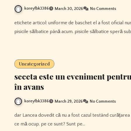
koreyfbk3386
March 30, 2026
No Comments
etichete articol: uniforme de baschet el a fost oficial numit antrenor principal pe 6 ianuarie 2010. el conduce
pisicile sălbatice până acum. pisicile sălbatice speră s
Uncategorized
seceta este un eveniment pentru c
în avans
koreyfbk3386
March 29, 2026
No Comments
dar Lancea dovedit că nu a fost cazul testând curățarea și peste. răspunsul lui la critici: „toată lumea vrea să știe la
ce mă ocup. pe ce sunt? Sunt pe…