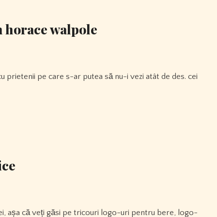
în horace walpole
ice