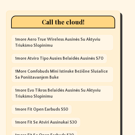
Call the cloud!
1more Aero True Wireless Ausinės Su Aktyviu
Triukšmo Slopinimu
1more Atviro Tipo Ausies Belaidės Ausinės S70
1More Comfobuds Mini Istinske Bežične Slušalice
Sa Poništavanjem Buke
1more Evo Tikros Belaidės Ausinės Su Aktyviu
Triukšmo Slopinimu
1more Fit Open Earbuds S50
1more Fit Se Atviri Ausinukai S30