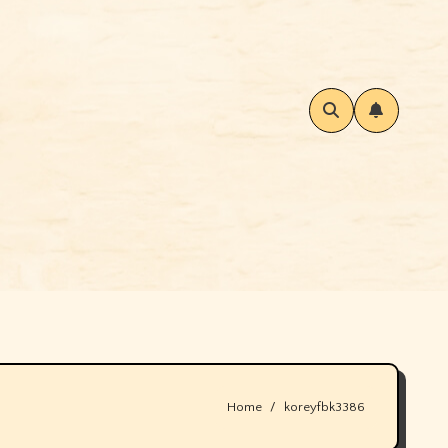
Home
koreyfbk3386