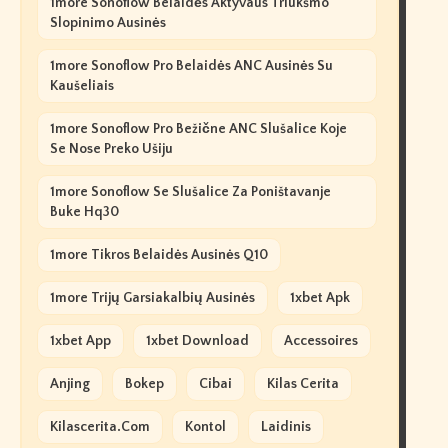
1more Sonoflow Belaidės Aktyvaus Triukšmo
Slopinimo Ausinės
1more Sonoflow Pro Belaidės ANC Ausinės Su
Kaušeliais
1more Sonoflow Pro Bežične ANC Slušalice Koje
Se Nose Preko Ušiju
1more Sonoflow Se Slušalice Za Poništavanje
Buke Hq30
1more Tikros Belaidės Ausinės Q10
1more Trijų Garsiakalbių Ausinės
1xbet Apk
1xbet App
1xbet Download
Accessoires
Anjing
Bokep
Cibai
Kilas Cerita
Kilascerita.com
Kontol
Laidinis