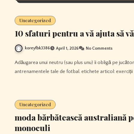
Uncategorized
10 sfaturi pentru a vă ajuta să vă
koreyfbk3386
April 1, 2026
No Comments
Adăugarea unui neutru (sau plus unu) îi obligă pe jucătorii tăi să execute de ambele părți ale mingii în
antrenamentele tale de fotbal. etichete articol: exerciț
Uncategorized
moda bărbătească australiană p
monoculi