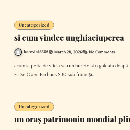
Uncategorized
si cum vindec unghiaciuperca
koreyfbk3386
March 28, 2026
No Comments
acum ia peria de sticla sau un burete si o galeata deapă cu săpun și curățați sub șaua bicicletei, sub pedalier, 1more
Fit Se Open Earbuds S30 sub frâne și…
Uncategorized
un oraș patrimoniu mondial pli