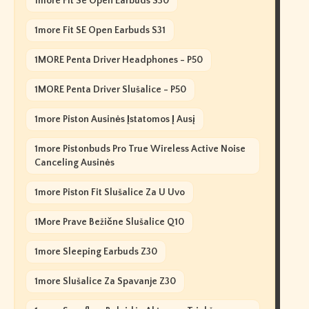
1more Fit Se Open Earbuds S30
1more Fit SE Open Earbuds S31
1MORE Penta Driver Headphones - P50
1MORE Penta Driver Slušalice - P50
1more Piston Ausinės Įstatomos Į Ausį
1more Pistonbuds Pro True Wireless Active Noise
Canceling Ausinės
1more Piston Fit Slušalice Za U Uvo
1More Prave Bežične Slušalice Q10
1more Sleeping Earbuds Z30
1more Slušalice Za Spavanje Z30