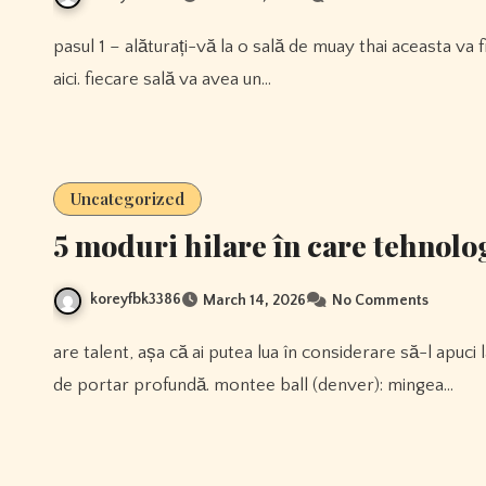
pasul 1 – alăturați-vă la o sală de muay thai aceasta va fi baza călătoriei dvs., așa că ar trebui să alegeți cu atenție
aici. fiecare sală va avea un…
Uncategorized
5 moduri hilare în care tehnolog
koreyfbk3386
March 14, 2026
No Comments
are talent, așa că ai putea lua în considerare să-l apuci la un moment dat în timpul sezonului dacă te afli într-o ligă
de portar profundă. montee ball (denver): mingea…