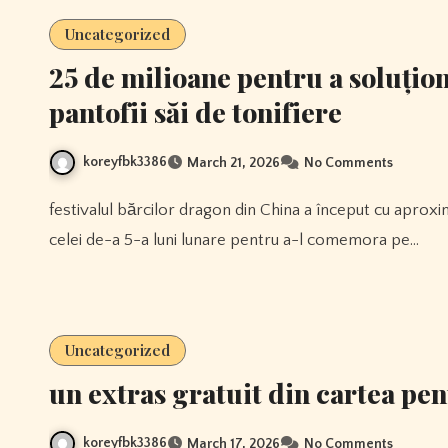
Uncategorized
25 de milioane pentru a soluționa
pantofii săi de tonifiere
koreyfbk3386
March 21, 2026
No Comments
festivalul bărcilor dragon din China a început cu aproximativ 2000 de ani în urmă. este sărbătorită în a 5-a zi a
celei de-a 5-a luni lunare pentru a-l comemora pe…
Uncategorized
un extras gratuit din cartea pen
koreyfbk3386
March 17, 2026
No Comments