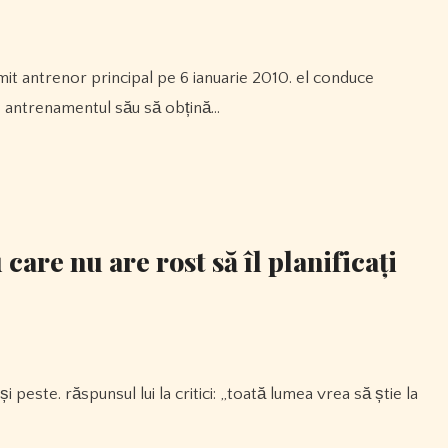
ub antrenamentul său să obțină…
are nu are rost să îl planificați