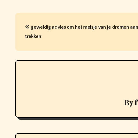
P
geweldig advies om het meisje van je dromen aan
o
trekken
s
t
n
a
v
By
i
g
a