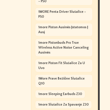
- P50
1MORE Penta Driver Slušalice -
P50
1more Piston Ausinės Įstatomos Į
Ausį
1more Pistonbuds Pro True
Wireless Active Noise Canceling
Ausinės
1more Piston Fit Slušalice Za U
Uvo
1More Prave Bežične Slušalice
Q10
1more Sleeping Earbuds Z30
1more Slušalice Za Spavanje Z30