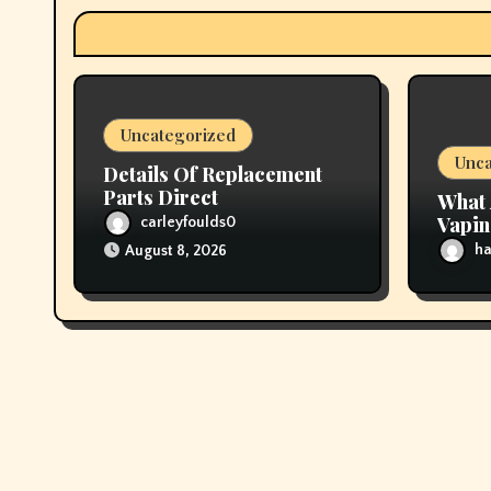
t
i
o
Uncategorized
n
Unca
Details Of Replacement
Parts Direct
What 
Vapi
carleyfoulds0
ha
August 8, 2026