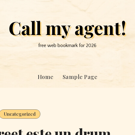
Call my agent!
free web bookmark for 2026
Home
Sample Page
Uncategorized
reet este un drum