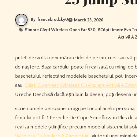
By
francebrodzky0
March 28, 2026
#
1more Căști Wireless Open Ear S70
, #
Căști 1more Evo Tr
Activă A 
puteți dezvolta nenumărate idei de pe internet sau vă puteți gândi la idei creative uimitoare pentru felicitarea specială pentru ziua
de naștere. Baza cardului poate fi realizată cu mingi de 
baschetului, reflectând modelele baschetului. poți încer
sau,
Căști Over-ear Wireless Cu Anulare Activă A Zgo
Ureche Deschisă dacă ești bun la desen, poți desena un p
scrie numele persoanei dragi pe tricoul acelui personaj
fontului pot fi, 1 Pereche De Cupe Sonoflow în Plus d
realiza modele științifice precum modelul sistemului sola
Wireless Cu Anulare A Zgomotului
ajutorul unei mingi de