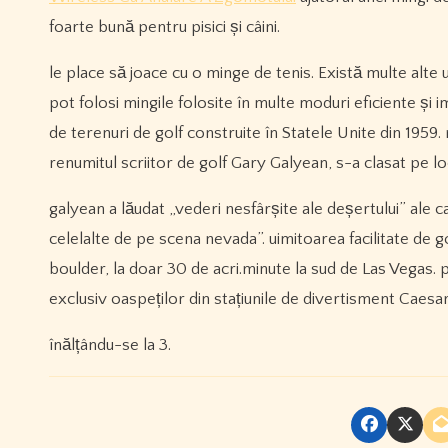
foarte bună pentru pisici și câini.
le place să joace cu o minge de tenis. Există multe alte uti
pot folosi mingile folosite în multe moduri eficiente și i
de terenuri de golf construite în Statele Unite din 1959. 
renumitul scriitor de golf Gary Galyean, s-a clasat pe loc
galyean a lăudat „vederi nesfârșite ale deșertului” ale c
celelalte de pe scena nevada”. uimitoarea facilitate de g
boulder, la doar 30 de acri.minute la sud de Las Vegas. 
exclusiv oaspeților din stațiunile de divertisment Caesar
înălțându-se la 3.