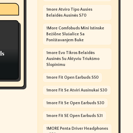
1more Atviro Tipo Ausies
Belaidės Ausinės S70
1More Comfobuds Mini Istinske
Bežične Slušalice Sa
Poništavanjem Buke
ds
1more Evo Tikros Belaidės
Ausinės Su Aktyviu Triukšmo
Slopinimu
1more Fit Open Earbuds S50
1more Fit Se Atviri Ausinukai S30
1more Fit Se Open Earbuds S30
1more Fit SE Open Earbuds S31
1MORE Penta Driver Headphones