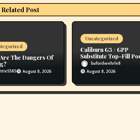
Related Post
Uncategorized
tegorized
Caliburn G3 / GPP
Substitute Top-Fill Po
Are The Dangers Of
ng?
bufordwehrle8
ttie5585
August 8, 2026
August 8, 2026