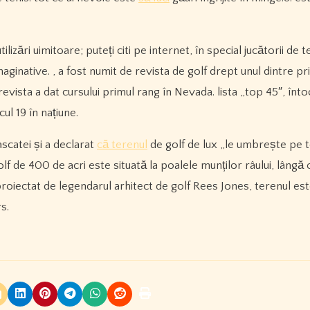
lizări uimitoare; puteți citi pe internet, în special jucătorii de te
maginative. , a fost numit de revista de golf drept unul dintre p
revista a dat cursului primul rang în Nevada. lista „top 45″, înt
ul 19 în națiune.
ascatei și a declarat
că terenul
de golf de lux „le umbrește pe 
olf de 400 de acri este situată la poalele munților râului, lângă 
proiectat de legendarul arhitect de golf Rees Jones, terenul est
s.