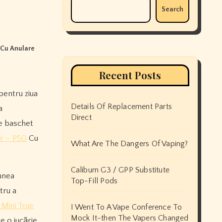
Search
 Cu Anulare
Recent Posts
Details Of Replacement Parts
a
Direct
de baschet
er – P50
Cu
What Are The Dangers Of Vaping?
Caliburn G3 / GPP Substitute
iunea
Top-Fill Pods
tru a
Mini True
I Went To A Vape Conference To
Mock It-then The Vapers Changed
te o jucărie