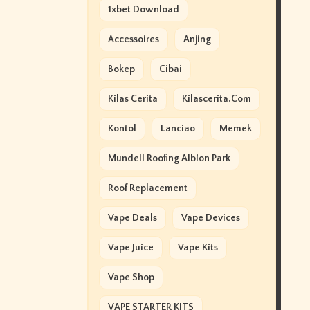
1xbet Download
Accessoires
Anjing
Bokep
Cibai
Kilas Cerita
Kilascerita.com
Kontol
Lanciao
Memek
Mundell Roofing Albion Park
Roof Replacement
Vape Deals
Vape Devices
Vape Juice
Vape Kits
Vape Shop
VAPE STARTER KITS