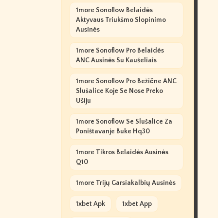
1more Sonoflow Belaidės
Aktyvaus Triukšmo Slopinimo
Ausinės
1more Sonoflow Pro Belaidės
ANC Ausinės Su Kaušeliais
1more Sonoflow Pro Bežične ANC
Slušalice Koje Se Nose Preko
Ušiju
1more Sonoflow Se Slušalice Za
Poništavanje Buke Hq30
1more Tikros Belaidės Ausinės
Q10
1more Trijų Garsiakalbių Ausinės
1xbet Apk
1xbet App