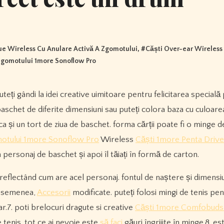
ue Wireless Cu Anulare Activă A Zgomotului
, #
Căști Over-ear Wireless
Zgomotului 1more Sonoflow Pro
baschet de diferite dimensiuni sau puteți colora baza cu culoare
ca și un tort de ziua de baschet. forma cărții poate fi o minge 
motului 1more Sonoflow Pro
Wireless
Căști 1more Penta Driv
ersonaj de baschet și apoi îl tăiați în formă de carton.
 reflectând cum are acel personaj. fontul de naștere și dimens
e asemenea,
Accesorii
modificate. puteți folosi mingi de tenis pen
r.7. poti brelocuri dragute si creative
Căști 1more Comfobuds 
 tenis. tot ce ai nevoie este
să faci
găuri îngrijite în minge.8. es