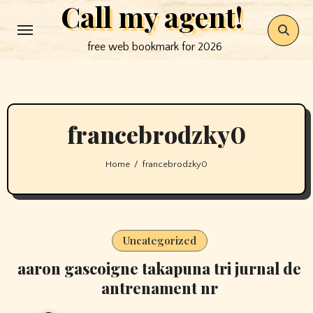
Call my agent!
Skip
to
free web bookmark for 2026
content
francebrodzky0
Home
francebrodzky0
Uncategorized
aaron gascoigne takapuna tri jurnal de
antrenament nr