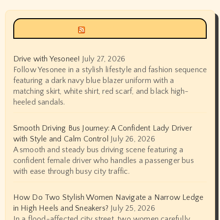
Siyax world
Drive with Yesonee!
July 27, 2026
Follow Yesonee in a stylish lifestyle and fashion sequence
featuring a dark navy blue blazer uniform with a
matching skirt, white shirt, red scarf, and black high-
heeled sandals.
Smooth Driving Bus Journey: A Confident Lady Driver
with Style and Calm Control
July 26, 2026
A smooth and steady bus driving scene featuring a
confident female driver who handles a passenger bus
with ease through busy city traffic.
How Do Two Stylish Women Navigate a Narrow Ledge
in High Heels and Sneakers?
July 25, 2026
In a flood-affected city street, two women carefully