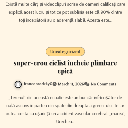
Există multe cărți și videoclipuri scrise de oameni calificați care
explică acest lucru și tot ce pot sublinia este că 90% dintre
toți începătorii au o aderență slabă. Acesta este…
Uncategorized
super-erou ciclist încheie plimbare
epică
francebrodzky0
March 11, 2026
No Comments
„Terenul” din această ecuație este un buncăr înfricoșător de
oală ascuns în partea din spate din dreapta a green-ului. te-ar
putea costa cu ușurință un accident vascular cerebral. „marea”,
Urechea…