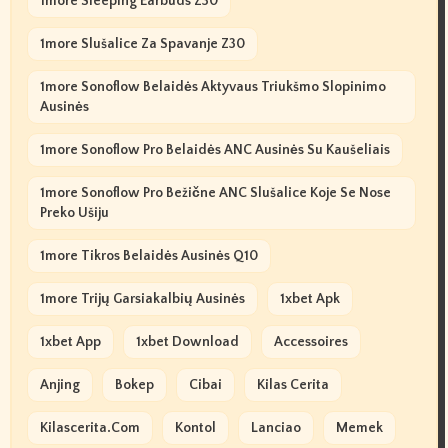
1more Sleeping Earbuds Z30
1more Slušalice Za Spavanje Z30
1more Sonoflow Belaidės Aktyvaus Triukšmo Slopinimo
Ausinės
1more Sonoflow Pro Belaidės ANC Ausinės Su Kaušeliais
1more Sonoflow Pro Bežične ANC Slušalice Koje Se Nose
Preko Ušiju
1more Tikros Belaidės Ausinės Q10
1more Trijų Garsiakalbių Ausinės
1xbet Apk
1xbet App
1xbet Download
Accessoires
Anjing
Bokep
Cibai
Kilas Cerita
Kilascerita.com
Kontol
Lanciao
Memek