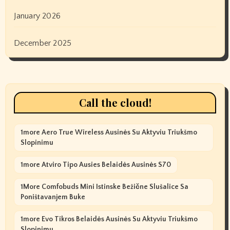
January 2026
December 2025
Call the cloud!
1more Aero True Wireless Ausinės Su Aktyviu Triukšmo
Slopinimu
1more Atviro Tipo Ausies Belaidės Ausinės S70
1More Comfobuds Mini Istinske Bežične Slušalice Sa
Poništavanjem Buke
1more Evo Tikros Belaidės Ausinės Su Aktyviu Triukšmo
Slopinimu