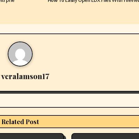
iti prie
How To Easily Open EDX Files With FileVi
y
veralamson17
Related Post