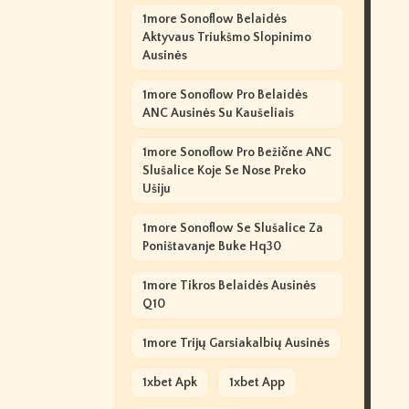
1more Sonoflow Belaidės
Aktyvaus Triukšmo Slopinimo
Ausinės
1more Sonoflow Pro Belaidės
ANC Ausinės Su Kaušeliais
1more Sonoflow Pro Bežične ANC
Slušalice Koje Se Nose Preko
Ušiju
1more Sonoflow Se Slušalice Za
Poništavanje Buke Hq30
1more Tikros Belaidės Ausinės
Q10
1more Trijų Garsiakalbių Ausinės
1xbet Apk
1xbet App