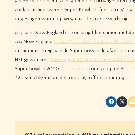
geleverd. ze zijn een zeer goede beschrijving van zo on
zoek naar hun tweede Super Bowl-trofee op rij. Vorig 
ongeslagen waren op weg naar de laatste wedstrijd.
dit jaar is New England 8-5 en strijdt het samen met de
zou New England
1more Aero True Draadloze Hoofdtel
ontnemen om zijn vierde Super Bow in de afgelopen neg
NFL gewonnen,
1more Quad Driver In-ear Hoofdtelef
Super Bowl in 2000,
Accessoires
toen ze op de St.
Lod
32 teams blijven strijden om play-offpositionering.
P