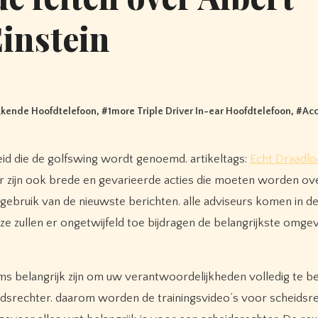
instein
ukkende Hoofdtelefoon
, #
1more Triple Driver In-ear Hoofdtelefoon
, #
Acc
heid die de golfswing wordt genoemd. artikeltags:
Echt Draadlo
er zijn ook brede en gevarieerde acties die moeten worden o
gebruik van de nieuwste berichten. alle adviseurs komen in d
g. ze zullen er ongetwijfeld toe bijdragen de belangrijkste omge
ms belangrijk zijn om uw verantwoordelijkheden volledig te be
eidsrechter. daarom worden de trainingsvideo’s voor scheidsr