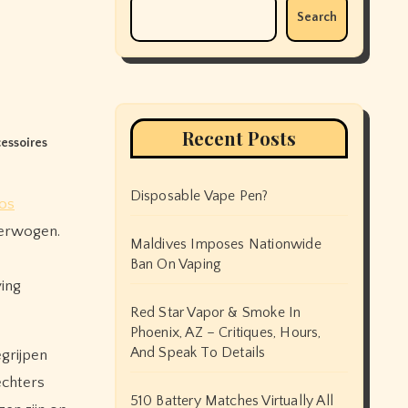
Search
Recent Posts
essoires
Disposable Vape Pen?
os
verwogen.
Maldives Imposes Nationwide
e
Ban On Vaping
ving
Red Star Vapor & Smoke In
Phoenix, AZ – Critiques, Hours,
And Speak To Details
grijpen
echters
510 Battery Matches Virtually All