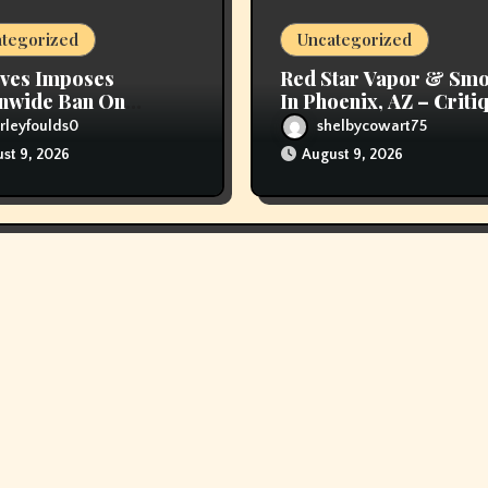
tegorized
Uncategorized
ves Imposes
Red Star Vapor & Sm
nwide Ban On
In Phoenix, AZ – Criti
ng
Hours, And Speak To
rleyfoulds0
shelbycowart75
Details
st 9, 2026
August 9, 2026