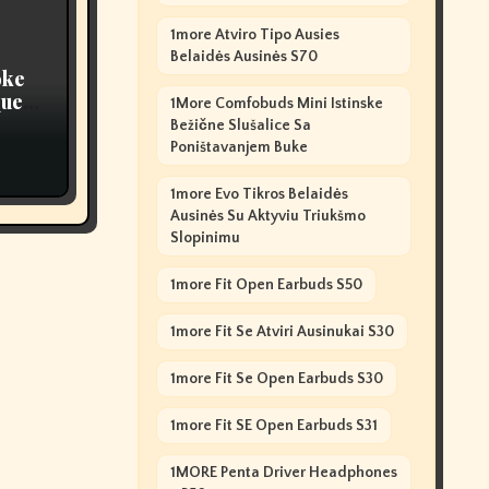
1more Atviro Tipo Ausies
Belaidės Ausinės S70
oke
ques,
1More Comfobuds Mini Istinske
Bežične Slušalice Sa
Poništavanjem Buke
1more Evo Tikros Belaidės
Ausinės Su Aktyviu Triukšmo
Slopinimu
1more Fit Open Earbuds S50
1more Fit Se Atviri Ausinukai S30
1more Fit Se Open Earbuds S30
1more Fit SE Open Earbuds S31
1MORE Penta Driver Headphones