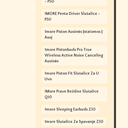
- P50
1MORE Penta Driver Slušalice -
P50
1more Piston Ausinės Įstatomos Į
Ausį
1more Pistonbuds Pro True
Wireless Active Noise Canceling
Ausinės
1more Piston Fit Slušalice Za U
Uvo
1More Prave Bežične Slušalice
Q10
1more Sleeping Earbuds Z30
1more Slušalice Za Spavanje Z30