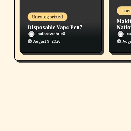
o
Unca
n
Uncategorized
Maldi
Disposable Vape Pen?
Natio
Vapi
bufordwehrle8
ca
August 9, 2026
Augu