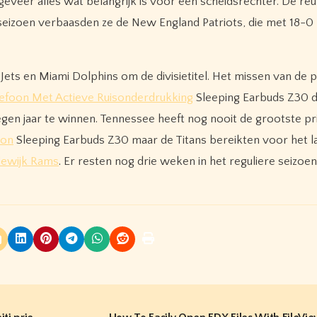
geveer alles wat belangrijk is voor een scheidsrechter. De reu
seizoen verbaasden ze de New England Patriots, die met 18-0
 Jets en Miami Dolphins om de divisietitel. Het missen van de p
efoon Met Actieve Ruisonderdrukking
Sleeping Earbuds Z30 
en jaar te winnen. Tennessee heeft nog nooit de grootste pri
oon
Sleeping Earbuds Z30 maar de Titans bereikten voor het l
ewijk Rams
. Er resten nog drie weken in het reguliere seizoen,