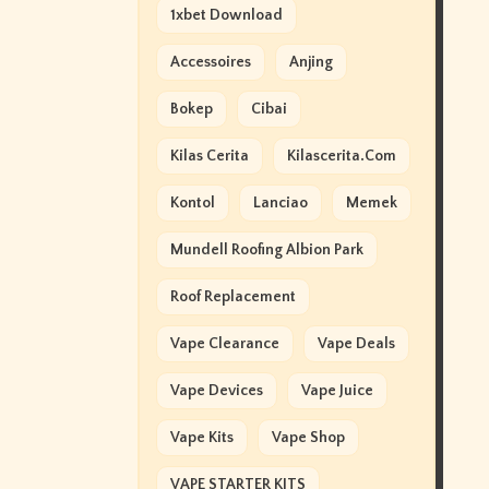
1xbet Download
Accessoires
Anjing
Bokep
Cibai
Kilas Cerita
Kilascerita.com
Kontol
Lanciao
Memek
Mundell Roofing Albion Park
Roof Replacement
Vape Clearance
Vape Deals
Vape Devices
Vape Juice
Vape Kits
Vape Shop
VAPE STARTER KITS