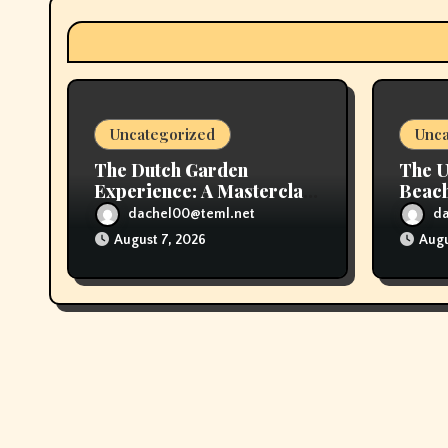
t
i
o
Uncategorized
Unca
n
The Dutch Garden
The U
Experience: A Masterclass
Beach
in Horticulture
Sands
dachel00@teml.net
d
August 7, 2026
Augu