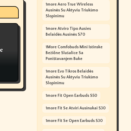
1more Aero True Wireless
Ausinės Su Aktyviu Triukšmo
Slopinimu
1more Atviro Tipo Ausies
Belaidės Ausinės S70
1More Comfobuds Mini Istinske
le
Bežične Slušalice Sa
Poništavanjem Buke
1more Evo Tikros Belaidės
Ausinės Su Aktyviu Triukšmo
Slopinimu
1more Fit Open Earbuds S50
1more Fit Se Atviri Ausinukai S30
1more Fit Se Open Earbuds S30