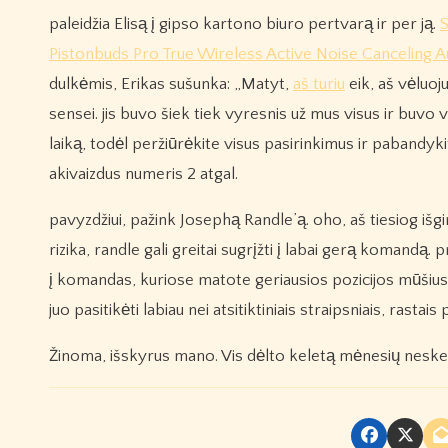
paleidžia Elisą į gipso kartono biuro pertvarą ir per ją.
S
Pistonbuds Pro True Wireless Active Noise Canceling A
dulkėmis, Erikas sušunka: „Matyt,
aš turiu
eik, aš vėluoju
sensei. jis buvo šiek tiek vyresnis už mus visus ir buvo 
laiką, todėl peržiūrėkite visus pasirinkimus ir pabandykite
akivaizdus numeris 2 atgal.
pavyzdžiui, pažink Josephą Randle’ą. oho, aš tiesiog iš
rizika, randle gali greitai sugrįžti į labai gerą komandą
į komandas, kuriose matote geriausios pozicijos mūšius ir
juo pasitikėti labiau nei atsitiktiniais straipsniais, rastais
Žinoma, išskyrus mano. Vis dėlto keletą mėnesių neskel