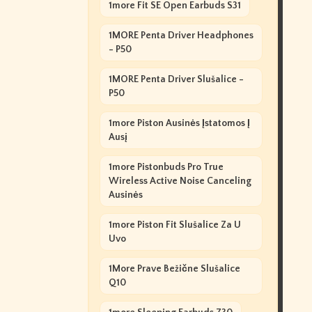
1more Fit SE Open Earbuds S31
1MORE Penta Driver Headphones
- P50
1MORE Penta Driver Slušalice -
P50
1more Piston Ausinės Įstatomos Į
Ausį
1more Pistonbuds Pro True
Wireless Active Noise Canceling
Ausinės
1more Piston Fit Slušalice Za U
Uvo
1More Prave Bežične Slušalice
Q10