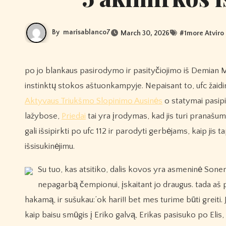
By
marisablanco7
March 30, 2026
#
1more Atviro
po jo blankaus pasirodymo ir pasityčiojimo iš Demian Maia ufc 112, Silva buvo apimta garsios kritikos dėl valios įsitraukti ir žudiko
instinktų stokos aštuonkampyje. Nepaisant to, ufc žaidim
Aktyvaus Triukšmo Slopinimo Ausinės
o statymai pasipi
lažybose,
Priedai
tai yra įrodymas, kad jis turi pranašum
gali išsipirkti po ufc 112 ir parodyti gerbėjams, kaip jis
išsisukinėjimu.
Su tuo, kas atsitiko, dalis kovos yra asmeninė Sonen
nepagarbą čempionui, įskaitant jo draugus. tada aš
hakamą, ir sušukau:’ok hari!! bet mes turime būti greiti. J
kaip baisu smūgis į Eriko galvą, Erikas pasisuko po El