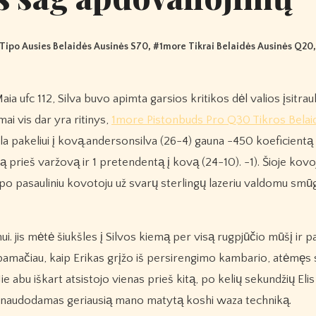
 Tipo Ausies Belaidės Ausinės S70
, #
1more Tikrai Belaidės Ausinės Q20
ai vis dar yra ritinys,
1more Pistonbuds Pro Q30 Tikros Belai
la pakeliui į kovą.andersonsilva (26-4) gauna -450 koeficientą 
ą prieš varžovą ir 1 pretendentą į kovą (24-10). -1). Šioje kov
 tapo pasauliniu kovotoju už svarų sterlingų lazeriu valdomu smūgi
ui. jis mėtė šiukšles į Silvos kiemą per visą rugpjūčio mūšį ir 
 pamačiau, kaip Erikas grįžo iš persirengimo kambario, atėmęs
ie abu iškart atsistojo vienas prieš kitą, po kelių sekundžių Elis
is, naudodamas geriausią mano matytą koshi waza techniką.