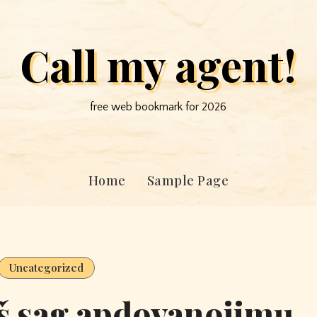
Call my agent!
free web bookmark for 2026
Home
Sample Page
Uncategorized
iš sag apdovanojimų