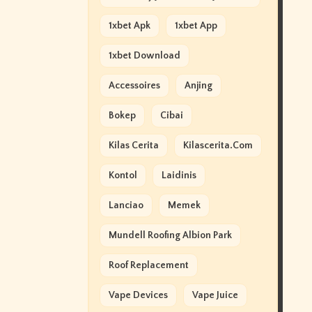
1xbet Apk
1xbet App
1xbet Download
Accessoires
Anjing
Bokep
Cibai
Kilas Cerita
Kilascerita.com
Kontol
Laidinis
Lanciao
Memek
Mundell Roofing Albion Park
Roof Replacement
Vape Devices
Vape Juice