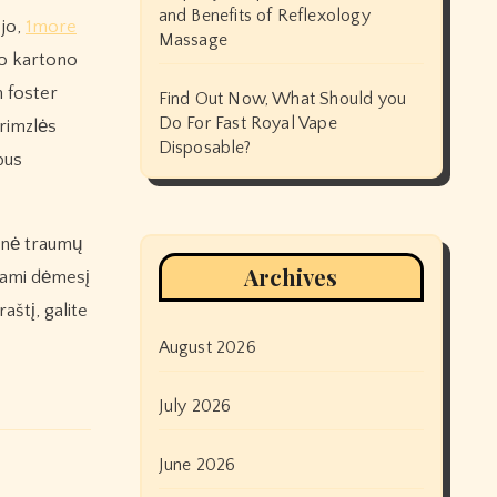
and Benefits of Reflexology
 jo,
1more
Massage
pso kartono
n foster
Find Out Now, What Should you
Do For Fast Royal Vape
grimzlės
Disposable?
bus
tinė traumų
Archives
kdami dėmesį
aštį, galite
August 2026
July 2026
June 2026