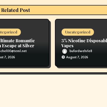
Related Post
tegorized
Uncategorized
ltimate Romantic
3% Nicotine Disposab
 Escape at Silver
Vapes
 Beach Resort
achel00@teml.net
bufordwehrle8
st 7, 2026
August 7, 2026