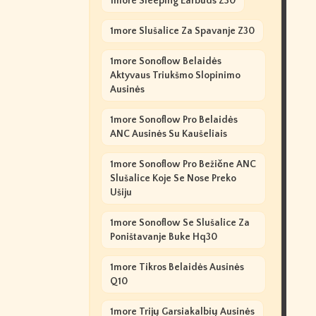
1more Sleeping Earbuds Z30
1more Slušalice Za Spavanje Z30
1more Sonoflow Belaidės
Aktyvaus Triukšmo Slopinimo
Ausinės
1more Sonoflow Pro Belaidės
ANC Ausinės Su Kaušeliais
1more Sonoflow Pro Bežične ANC
Slušalice Koje Se Nose Preko
Ušiju
1more Sonoflow Se Slušalice Za
Poništavanje Buke Hq30
1more Tikros Belaidės Ausinės
Q10
1more Trijų Garsiakalbių Ausinės