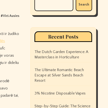
Search
, #
Virš Ausies
Recent Posts
dės
ufc
The Dutch Garden Experience: A
oje voras
Masterclass in Horticulture
u ir dideliu
The Ultimate Romantic Beach
Escape at Silver Sands Beach
Resort
parodė
 savo
3% Nicotine Disposable Vapes
 padarė tai,
Step-by-Step Guide: The Science