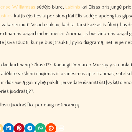
ensei Williamsas
sėdėjo biure,
Laidinis
kai Elisas prisijungė prie
usinės
kai jis ėjo tiesiai per sieną.Kai Elis sėdėjo apdengtas gi
 vakarieniauti”. Visada sakiau, kad tai tarsi kažkas iš filmų. hayd
vertinamas pagarbiai bei meiliai. Žinoma, jis bus žinomas pagal 
 įsivaizduoti, kur jie bus įtraukti į gylio diagramą, net jei jie ne
girdau kurtinantį ??kas?!??. Kadangi Demarco Murray yra nuola
. pradėkite virškinti naujienas ir pranešimus apie traumas, sutel
 didžiausią galimybę pakilti. jei vedate išsamų šių įvykių dienor
 prieš juodraštį??.
bsiu juodraščio. per daug nežinomųjų.