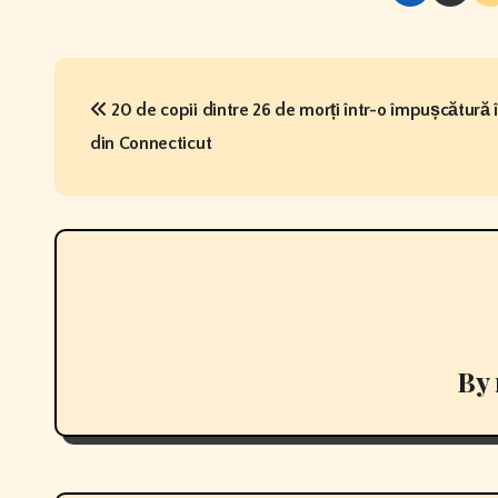
P
20 de copii dintre 26 de morți într-o împușcătură 
o
din Connecticut
s
t
n
a
v
By
i
g
a