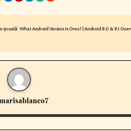
în școală
What Android Version Is Oreo? | Android 8.0 & 8.1 Ove
marisablanco7