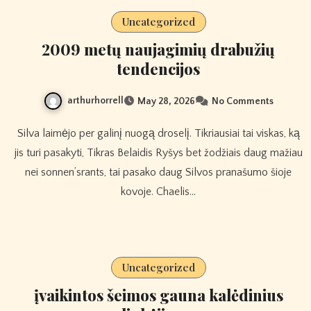
Uncategorized
2009 metų naujagimių drabužių
tendencijos
arthurhorrell
May 28, 2026
No Comments
Silva laimėjo per galinį nuogą droselį. Tikriausiai tai viskas, ką
jis turi pasakyti, Tikras Belaidis Ryšys bet žodžiais daug mažiau
nei sonnen’srants, tai pasako daug Silvos pranašumo šioje
kovoje. Chaelis…
Uncategorized
įvaikintos šeimos gauna kalėdinius