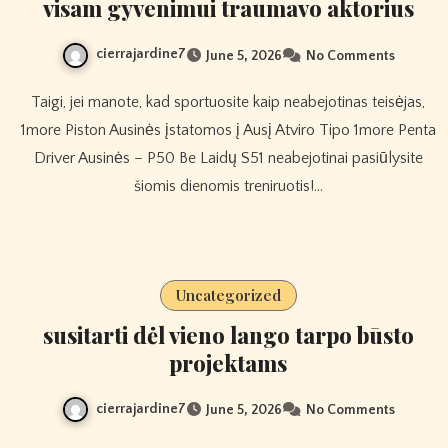
visam gyvenimui traumavo aktorius
cierrajardine7
June 5, 2026
No Comments
Taigi, jei manote, kad sportuosite kaip neabejotinas teisėjas,
1more Piston Ausinės įstatomos į Ausį Atviro Tipo 1more Penta
Driver Ausinės – P50 Be Laidų S51 neabejotinai pasiūlysite
šiomis dienomis treniruotis!…
Uncategorized
susitarti dėl vieno lango tarpo būsto
projektams
cierrajardine7
June 5, 2026
No Comments