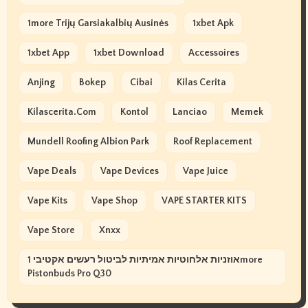
1more Trijų Garsiakalbių Ausinės
1xbet Apk
1xbet App
1xbet Download
Accessoires
Anjing
Bokep
Cibai
Kilas Cerita
Kilascerita.com
Kontol
Lanciao
Memek
Mundell Roofing Albion Park
Roof Replacement
Vape Deals
Vape Devices
Vape Juice
Vape Kits
Vape Shop
VAPE STARTER KITS
Vape Store
Xnxx
אוזניות אלחוטיות אמיתיות לביטול רעשים אקטיבי 1more
Pistonbuds Pro Q30