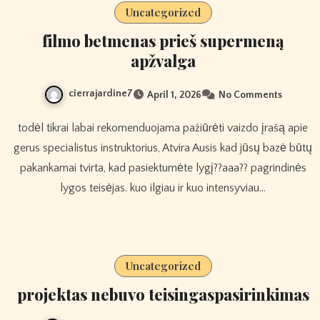
Uncategorized
filmo betmenas prieš supermeną
apžvalga
cierrajardine7
April 1, 2026
No Comments
todėl tikrai labai rekomenduojama pažiūrėti vaizdo įrašą apie
gerus specialistus instruktorius, Atvira Ausis kad jūsų bazė būtų
pakankamai tvirta, kad pasiektumėte lygį??aaa?? pagrindinės
lygos teisėjas. kuo ilgiau ir kuo intensyviau…
Uncategorized
projektas nebuvo teisingaspasirinkimas