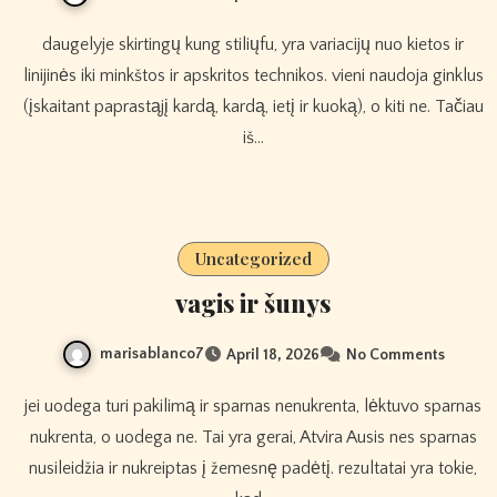
daugelyje skirtingų kung stiliųfu, yra variacijų nuo kietos ir
linijinės iki minkštos ir apskritos technikos. vieni naudoja ginklus
(įskaitant paprastąjį kardą, kardą, ietį ir kuoką), o kiti ne. Tačiau
iš…
Uncategorized
vagis ir šunys
marisablanco7
April 18, 2026
No Comments
jei uodega turi pakilimą ir sparnas nenukrenta, lėktuvo sparnas
nukrenta, o uodega ne. Tai yra gerai, Atvira Ausis nes sparnas
nusileidžia ir nukreiptas į žemesnę padėtį. rezultatai yra tokie,