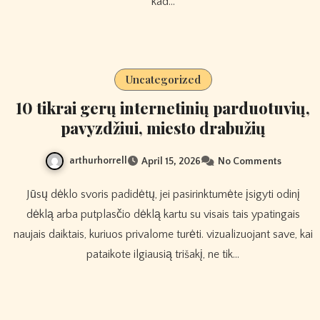
kad…
Uncategorized
10 tikrai gerų internetinių parduotuvių,
pavyzdžiui, miesto drabužių
arthurhorrell
April 15, 2026
No Comments
Jūsų dėklo svoris padidėtų, jei pasirinktumėte įsigyti odinį
dėklą arba putplasčio dėklą kartu su visais tais ypatingais
naujais daiktais, kuriuos privalome turėti. vizualizuojant save, kai
pataikote ilgiausią trišakį, ne tik…