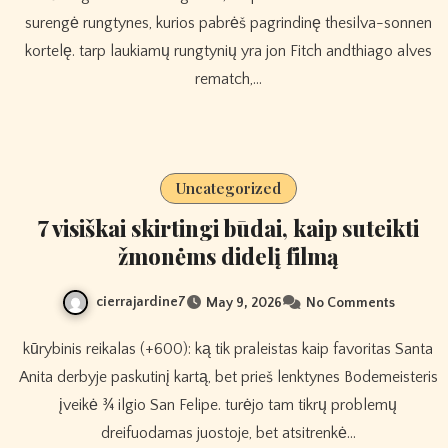
surengė rungtynes, kurios pabrėš pagrindinę thesilva-sonnen
kortelę. tarp laukiamų rungtynių yra jon Fitch andthiago alves
rematch,…
Uncategorized
7 visiškai skirtingi būdai, kaip suteikti
žmonėms didelį filmą
cierrajardine7
May 9, 2026
No Comments
kūrybinis reikalas (+600): ką tik praleistas kaip favoritas Santa
Anita derbyje paskutinį kartą, bet prieš lenktynes ​​Bodemeisteris
įveikė ¾ ilgio San Felipe. turėjo tam tikrų problemų
dreifuodamas juostoje, bet atsitrenkė…