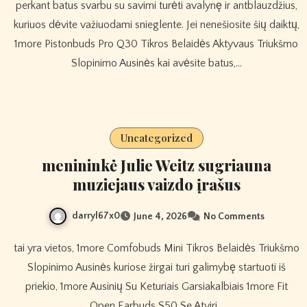
perkant batus svarbu su savimi turėti avalynę ir antblauzdžius,
kuriuos dėvite važiuodami snieglente. Jei nenešiosite šių daiktų,
1more Pistonbuds Pro Q30 Tikros Belaidės Aktyvaus Triukšmo
Slopinimo Ausinės kai avėsite batus,…
Uncategorized
menininkė Julie Weitz sugriauna
muziejaus vaizdo įrašus
darryl67x0
June 4, 2026
No Comments
tai yra vietos, 1more Comfobuds Mini Tikros Belaidės Triukšmo
Slopinimo Ausinės kuriose žirgai turi galimybę startuoti iš
priekio, 1more Ausinių Su Keturiais Garsiakalbiais 1more Fit
Open Earbuds S50 Se Atviri…