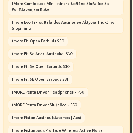
1More Comfobuds Mini Istinske Bežične Slušalice Sa
Poništavanjem Buke
1more Evo Tikros Belaidės Ausinės Su Aktyviu Triukšmo
Slopinimu
1more Fit Open Earbuds S50
1more Fit Se Atviri Ausinukai S30
1more Fit Se Open Earbuds S30
1more Fit SE Open Earbuds S31
1MORE Penta Driver Headphones - P50
1MORE Penta Driver Slušalice - P50
1more Piston Ausinės Įstatomos Į Ausį
1more Pistonbuds Pro True Wireless Active Noise