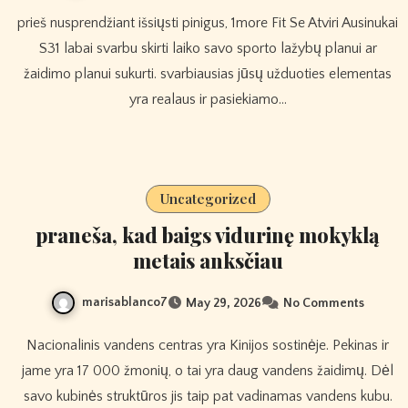
prieš nusprendžiant išsiųsti pinigus, 1more Fit Se Atviri Ausinukai
S31 labai svarbu skirti laiko savo sporto lažybų planui ar
žaidimo planui sukurti. svarbiausias jūsų užduoties elementas
yra realaus ir pasiekiamo…
Uncategorized
praneša, kad baigs vidurinę mokyklą
metais anksčiau
marisablanco7
May 29, 2026
No Comments
Nacionalinis vandens centras yra Kinijos sostinėje. Pekinas ir
jame yra 17 000 žmonių, o tai yra daug vandens žaidimų. Dėl
savo kubinės struktūros jis taip pat vadinamas vandens kubu.