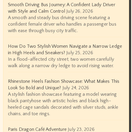
Smooth Driving Bus Journey: A Confident Lady Driver
with Style and Calm Control
July 26, 2026
A smooth and steady bus driving scene featuring a
confident female driver who handles a passenger bus
with ease through busy city traffic.
How Do Two Stylish Women Navigate a Narrow Ledge
in High Heels and Sneakers?
July 25, 2026
In a flood-affected city street, two women carefully
walk along a narrow dry ledge to avoid rising water.
Rhinestone Heels Fashion Showcase: What Makes This
Look So Bold and Unique?
July 24, 2026
A stylish fashion showcase featuring a model wearing
black pantyhose with artistic holes and black high-
heeled cage sandals decorated with silver studs, ankle
chains, and toe rings.
Paris Dragon Café Adventure
July 23, 2026