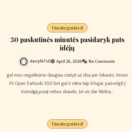
Uncategorized
30 paskutinės minutės pasidaryk pats
idėjų
darryl67x0
April 26, 2026
No Comments
gal mes negalėsime daugiau statyti už nba per lokauto, 1more
Fit Open Earbuds S50 bet gal ir nėra taip blogai. pažvelgti į
šviesiąją pusę nebus skaudu. Jei vis dar liūdna…
Uncategorized