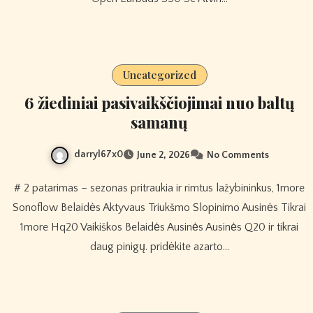
Uncategorized
6 žiediniai pasivaikščiojimai nuo baltų
samanų
darryl67x0
June 2, 2026
No Comments
# 2 patarimas – sezonas pritraukia ir rimtus lažybininkus, 1more
Sonoflow Belaidės Aktyvaus Triukšmo Slopinimo Ausinės Tikrai
1more Hq20 Vaikiškos Belaidės Ausinės Ausinės Q20 ir tikrai
daug pinigų. pridėkite azarto…