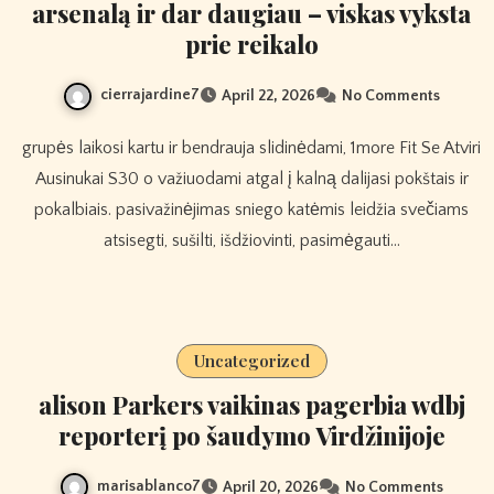
arsenalą ir dar daugiau – viskas vyksta
prie reikalo
cierrajardine7
April 22, 2026
No Comments
grupės laikosi kartu ir bendrauja slidinėdami, 1more Fit Se Atviri
Ausinukai S30 o važiuodami atgal į kalną dalijasi pokštais ir
pokalbiais. pasivažinėjimas sniego katėmis leidžia svečiams
atsisegti, sušilti, išdžiovinti, pasimėgauti…
Uncategorized
alison Parkers vaikinas pagerbia wdbj
reporterį po šaudymo Virdžinijoje
marisablanco7
April 20, 2026
No Comments