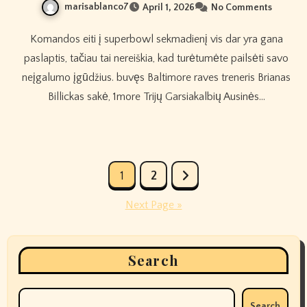
marisablanco7
April 1, 2026
No Comments
Komandos eiti į superbowl sekmadienį vis dar yra gana
paslaptis, tačiau tai nereiškia, kad turėtumėte pailsėti savo
neįgalumo įgūdžius. buvęs Baltimore raves treneris Brianas
Billickas sakė, 1more Trijų Garsiakalbių Ausinės…
Posts
1
2
pagination
Next Page »
Search
Search