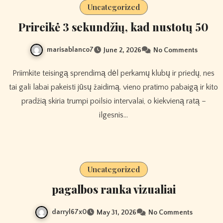
Uncategorized
Prireikė 3 sekundžių, kad nustotų 50
marisablanco7
June 2, 2026
No Comments
Priimkite teisingą sprendimą dėl perkamų klubų ir priedų, nes
tai gali labai pakeisti jūsų žaidimą. vieno pratimo pabaigą ir kito
pradžią skiria trumpi poilsio intervalai, o kiekvieną ratą –
ilgesnis…
Uncategorized
pagalbos ranka vizualiai
darryl67x0
May 31, 2026
No Comments