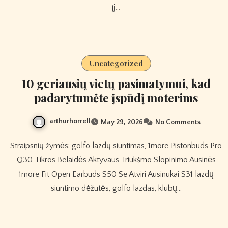
jį…
Uncategorized
10 geriausių vietų pasimatymui, kad
padarytumėte įspūdį moterims
arthurhorrell
May 29, 2026
No Comments
Straipsnių žymės: golfo lazdų siuntimas, 1more Pistonbuds Pro
Q30 Tikros Belaidės Aktyvaus Triukšmo Slopinimo Ausinės
1more Fit Open Earbuds S50 Se Atviri Ausinukai S31 lazdų
siuntimo dėžutės, golfo lazdas, klubų…