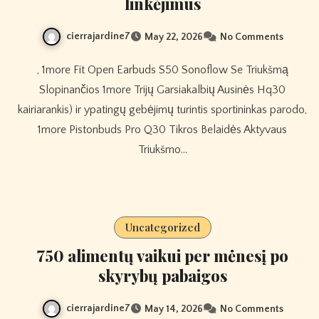
linkėjimus
cierrajardine7
May 22, 2026
No Comments
, 1more Fit Open Earbuds S50 Sonoflow Se Triukšmą
Slopinančios 1more Trijų Garsiakalbių Ausinės Hq30
kairiarankis) ir ypatingų gebėjimų turintis sportininkas parodo,
1more Pistonbuds Pro Q30 Tikros Belaidės Aktyvaus
Triukšmo…
Uncategorized
750 alimentų vaikui per mėnesį po
skyrybų pabaigos
cierrajardine7
May 14, 2026
No Comments