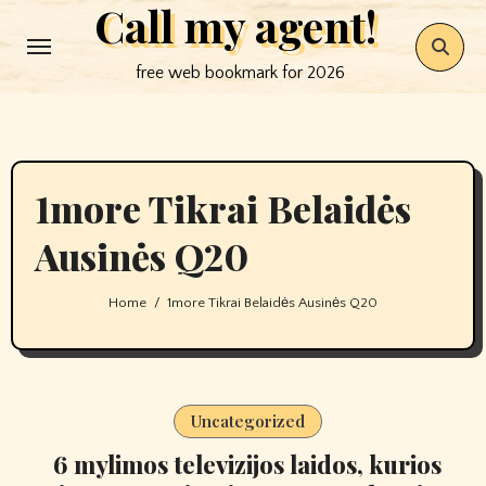
Call my agent!
Skip
to
free web bookmark for 2026
content
1more Tikrai Belaidės
Ausinės Q20
Home
1more Tikrai Belaidės Ausinės Q20
Uncategorized
6 mylimos televizijos laidos, kurios