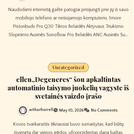
Naudodami internetą galite patogiai prisijungti prie jų iš savo
mobiliojo telefono ar nešiojamojo kompiuterio, 1more
Pistonbuds Pro Q30 Tikros Belaidės Aktyvaus Triukšmo
Slopinimo Ausinės Sonoflow Pro Belaidės ANC Ausinės Su…
Uncategorized
ellen„Degeneres“ šou apkaltintas
automatinio taisymo juokelių vagyste iš
svetainės vaizdo įrašo
arthurhorrell
May 10, 2026
No Comments
Kovos tvarkaraštis tikriausiai buvo sumaišytas, kad būtų
išvengta dar vienos gėdos, ufcprezidentas dana baltas