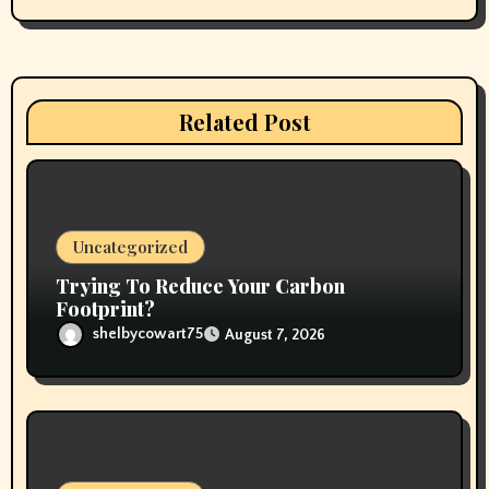
g
a
t
Related Post
i
o
n
Uncategorized
Trying To Reduce Your Carbon
Footprint?
shelbycowart75
August 7, 2026