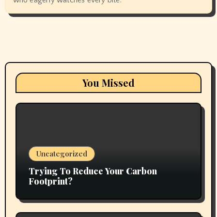
who eagerly watches every bite.
You Missed
Uncategorized
Trying To Reduce Your Carbon
Footprint?