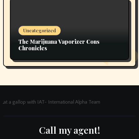
Uncategorized
The Marijuana Vaporizer Cons
Chronicles
at a gallop with IAT- International Alpha Team
Call my agent!