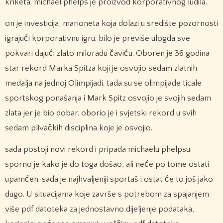
kriketa. michael phelps je proizvod korporativnog ludila.
on je investicija, marioneta koja dolazi u središte pozornosti
igrajući korporativnu igru. bilo je previše ulogda sve
pokvari dajući zlato miloradu čaviću. Oboren je 36 godina
star rekord Marka Spitza koji je osvojio sedam zlatnih
medalja na jednoj Olimpijadi. tada su se olimpijade ticale
sportskog ponašanja i Mark Spitz osvojio je svojih sedam
zlata jer je bio dobar. oborio je i svjetski rekord u svih
sedam plivačkih disciplina koje je osvojio.
sada postoji novi rekord i pripada michaelu phelpsu.
sporno je kako je do toga došao, ali neće po tome ostati
upamćen. sada je najhvaljeniji sportaš i ostat će to još jako
dugo. U situacijama koje završe s potrebom za spajanjem
više pdf datoteka za jednostavno dijeljenje podataka,