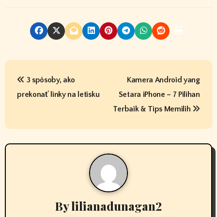
P
3 spôsoby, ako
Kamera Android yang
o
prekonať linky na letisku
Setara iPhone – 7 Pilihan
s
Terbaik & Tips Memilih
t
n
a
v
By
lilianadunagan2
i