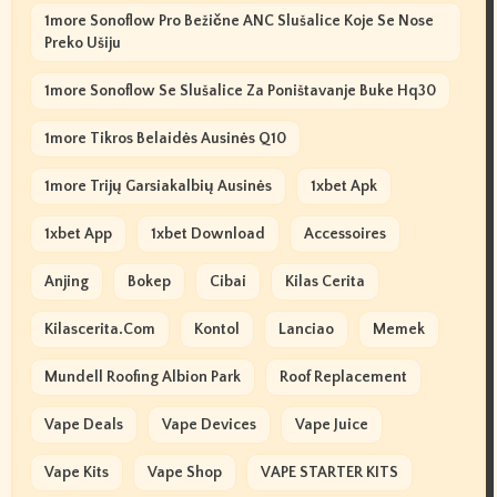
1more Sonoflow Pro Bežične ANC Slušalice Koje Se Nose
Preko Ušiju
1more Sonoflow Se Slušalice Za Poništavanje Buke Hq30
1more Tikros Belaidės Ausinės Q10
1more Trijų Garsiakalbių Ausinės
1xbet Apk
1xbet App
1xbet Download
Accessoires
Anjing
Bokep
Cibai
Kilas Cerita
Kilascerita.com
Kontol
Lanciao
Memek
Mundell Roofing Albion Park
Roof Replacement
Vape Deals
Vape Devices
Vape Juice
Vape Kits
Vape Shop
VAPE STARTER KITS