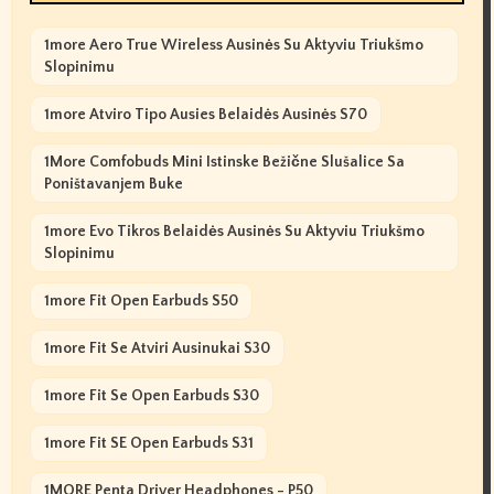
1more Aero True Wireless Ausinės Su Aktyviu Triukšmo
Slopinimu
1more Atviro Tipo Ausies Belaidės Ausinės S70
1More Comfobuds Mini Istinske Bežične Slušalice Sa
Poništavanjem Buke
1more Evo Tikros Belaidės Ausinės Su Aktyviu Triukšmo
Slopinimu
1more Fit Open Earbuds S50
1more Fit Se Atviri Ausinukai S30
1more Fit Se Open Earbuds S30
1more Fit SE Open Earbuds S31
1MORE Penta Driver Headphones - P50