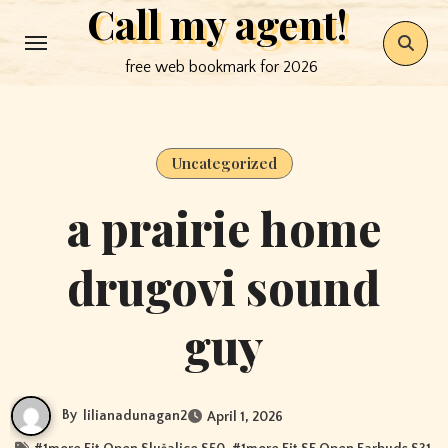
Call my agent!
Skip
to
free web bookmark for 2026
content
Uncategorized
a prairie home
drugovi sound
guy
By
lilianadunagan2
April 1, 2026