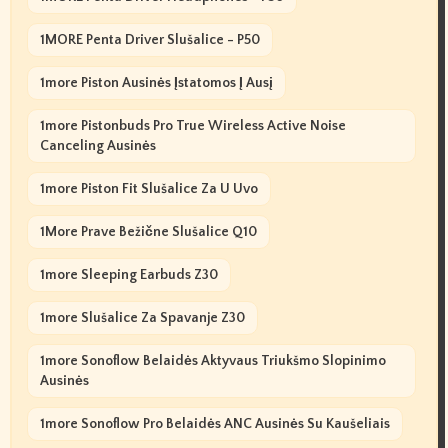
1MORE Penta Driver Slušalice - P50
1more Piston Ausinės Įstatomos Į Ausį
1more Pistonbuds Pro True Wireless Active Noise
Canceling Ausinės
1more Piston Fit Slušalice Za U Uvo
1More Prave Bežične Slušalice Q10
1more Sleeping Earbuds Z30
1more Slušalice Za Spavanje Z30
1more Sonoflow Belaidės Aktyvaus Triukšmo Slopinimo
Ausinės
1more Sonoflow Pro Belaidės ANC Ausinės Su Kaušeliais