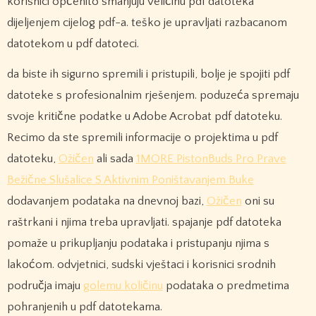
korisnici općenito smanjuju veličinu pdf datoteka
dijeljenjem cijelog pdf-a. teško je upravljati razbacanom
datotekom u pdf datoteci.
da biste ih sigurno spremili i pristupili, bolje je spojiti pdf
datoteke s profesionalnim rješenjem. poduzeća spremaju
svoje kritične podatke u Adobe Acrobat pdf datoteku.
Recimo da ste spremili informacije o projektima u pdf
datoteku,
Ožičen
ali sada
1MORE PistonBuds Pro Prave
Bežične Slušalice S Aktivnim Poništavanjem Buke
dodavanjem podataka na dnevnoj bazi,
Ožičen
oni su
raštrkani i njima treba upravljati. spajanje pdf datoteka
pomaže u prikupljanju podataka i pristupanju njima s
lakoćom. odvjetnici, sudski vještaci i korisnici srodnih
područja imaju
golemu količinu
podataka o predmetima
pohranjenih u pdf datotekama.