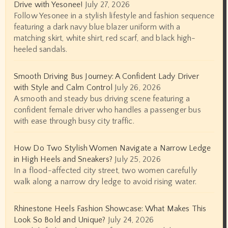
Drive with Yesonee!
July 27, 2026
Follow Yesonee in a stylish lifestyle and fashion sequence
featuring a dark navy blue blazer uniform with a
matching skirt, white shirt, red scarf, and black high-
heeled sandals.
Smooth Driving Bus Journey: A Confident Lady Driver
with Style and Calm Control
July 26, 2026
A smooth and steady bus driving scene featuring a
confident female driver who handles a passenger bus
with ease through busy city traffic.
How Do Two Stylish Women Navigate a Narrow Ledge
in High Heels and Sneakers?
July 25, 2026
In a flood-affected city street, two women carefully
walk along a narrow dry ledge to avoid rising water.
Rhinestone Heels Fashion Showcase: What Makes This
Look So Bold and Unique?
July 24, 2026