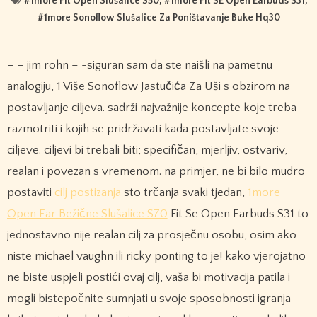
#
1more Fit Open Slušalice S50
, #
1more Fit SE Open Earbuds S31
,
#
1more Sonoflow Slušalice Za Poništavanje Buke Hq30
– – jim rohn – -siguran sam da ste naišli na pametnu
analogiju, 1 Više Sonoflow Jastučića Za Uši s obzirom na
postavljanje ciljeva. sadrži najvažnije koncepte koje treba
razmotriti i kojih se pridržavati kada postavljate svoje
ciljeve. ciljevi bi trebali biti; specifičan, mjerljiv, ostvariv,
realan i povezan s vremenom. na primjer, ne bi bilo mudro
postaviti
cilj postizanja
sto trčanja svaki tjedan,
1more
Open Ear Bežične Slušalice S70
Fit Se Open Earbuds S31 to
jednostavno nije realan cilj za prosječnu osobu, osim ako
niste michael vaughn ili ricky ponting to je! kako vjerojatno
ne biste uspjeli postići ovaj cilj, vaša bi motivacija patila i
mogli bistepočnite sumnjati u svoje sposobnosti igranja