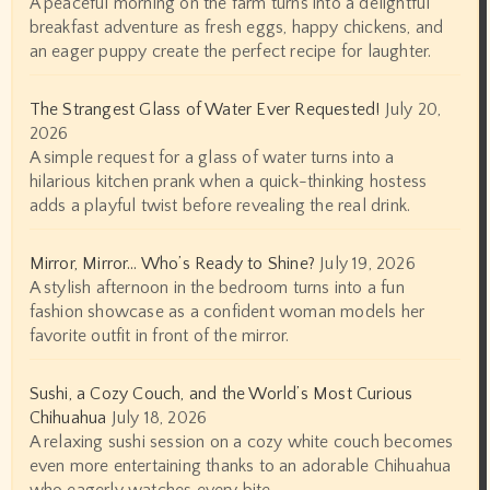
A peaceful morning on the farm turns into a delightful
breakfast adventure as fresh eggs, happy chickens, and
an eager puppy create the perfect recipe for laughter.
The Strangest Glass of Water Ever Requested!
July 20,
2026
A simple request for a glass of water turns into a
hilarious kitchen prank when a quick-thinking hostess
adds a playful twist before revealing the real drink.
Mirror, Mirror… Who’s Ready to Shine?
July 19, 2026
A stylish afternoon in the bedroom turns into a fun
fashion showcase as a confident woman models her
favorite outfit in front of the mirror.
Sushi, a Cozy Couch, and the World’s Most Curious
Chihuahua
July 18, 2026
A relaxing sushi session on a cozy white couch becomes
even more entertaining thanks to an adorable Chihuahua