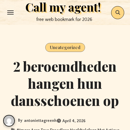
Call my agent!
Skip
to
free web bookmark for 2026
content
Uncategorized
2 beroemdheden
hangen hun
dansschoenen op
By
antoniettagreenh
April 4, 2026