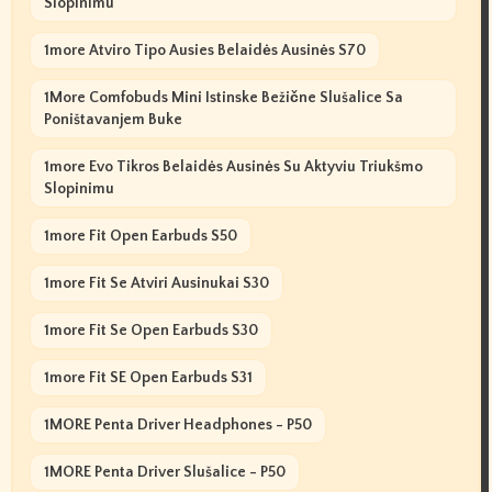
Slopinimu
1more Atviro Tipo Ausies Belaidės Ausinės S70
1More Comfobuds Mini Istinske Bežične Slušalice Sa
Poništavanjem Buke
1more Evo Tikros Belaidės Ausinės Su Aktyviu Triukšmo
Slopinimu
1more Fit Open Earbuds S50
1more Fit Se Atviri Ausinukai S30
1more Fit Se Open Earbuds S30
1more Fit SE Open Earbuds S31
1MORE Penta Driver Headphones - P50
1MORE Penta Driver Slušalice - P50