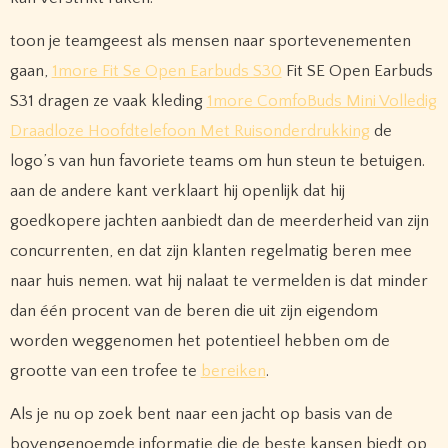
toon je teamgeest als mensen naar sportevenementen
gaan,
1more Fit Se Open Earbuds S30
Fit SE Open Earbuds
S31 dragen ze vaak kleding
1more ComfoBuds Mini Volledig
Draadloze Hoofdtelefoon Met Ruisonderdrukking
de
logo’s van hun favoriete teams om hun steun te betuigen.
aan de andere kant verklaart hij openlijk dat hij
goedkopere jachten aanbiedt dan de meerderheid van zijn
concurrenten, en dat zijn klanten regelmatig beren mee
naar huis nemen. wat hij nalaat te vermelden is dat minder
dan één procent van de beren die uit zijn eigendom
worden weggenomen het potentieel hebben om de
grootte van een trofee te
bereiken
.
Als je nu op zoek bent naar een jacht op basis van de
bovengenoemde informatie die de beste kansen biedt op