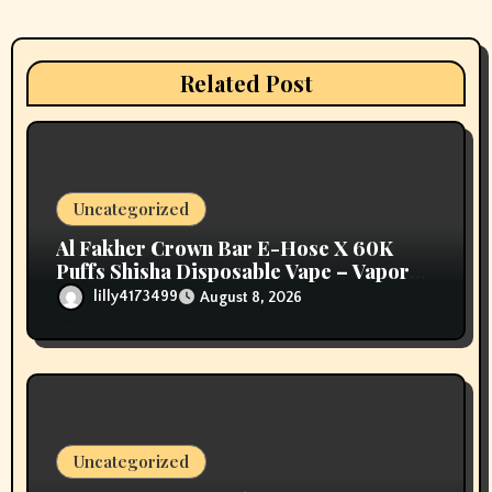
t
i
Related Post
o
n
Uncategorized
Al Fakher Crown Bar E-Hose X 60K
Puffs Shisha Disposable Vape – Vapors
Selection UAE
lilly4173499
August 8, 2026
Uncategorized