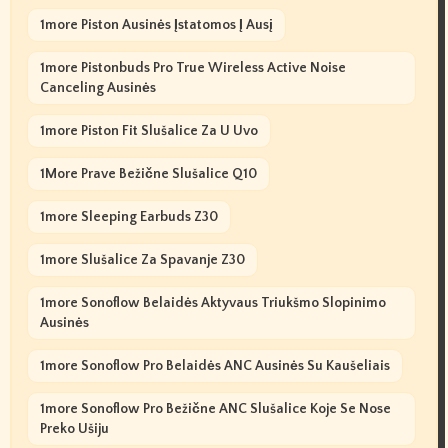
1more Piston Ausinės Įstatomos Į Ausį
1more Pistonbuds Pro True Wireless Active Noise
Canceling Ausinės
1more Piston Fit Slušalice Za U Uvo
1More Prave Bežične Slušalice Q10
1more Sleeping Earbuds Z30
1more Slušalice Za Spavanje Z30
1more Sonoflow Belaidės Aktyvaus Triukšmo Slopinimo
Ausinės
1more Sonoflow Pro Belaidės ANC Ausinės Su Kaušeliais
1more Sonoflow Pro Bežične ANC Slušalice Koje Se Nose
Preko Ušiju