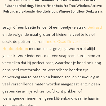
#
1more Aero True Draadloze Hoofdtelefoon Met Actieve
Ruisonderdrukking
, #
1more PistonBuds Pro True Wireless Actieve
Ruisonderdrukkende Hoofdtelefoon
, #
1more Sonoflow Oorkussens
ze zijn óf een beetje te los, óf een beetje te strak,
Bedraad
en de volgende maat groter of kleiner is veel te los of
strak. de petten in small,
1more Quad Driver In-ear
Hoofdtelefoon
medium en large zijn gewoon niet altijd
geschikt voor iedereen. met een snapback kun je hem zo
verstellen dat hij perfect past, waardoor je hoed ook nog
eens heel comfortabel zit. verstelbare hoeden zijn
eenvoudig aan te passen en kunnen snel en eenvoudig in
veel verschillende maten worden aangepast. er zijn geen
gespen die je in je achterhoofd kunt prikken of
loshangende riemen, en geen klittenband waar je haar in
kan verstrikt raken.