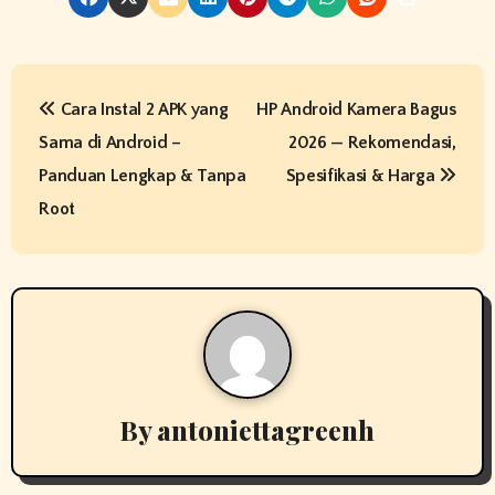
P
Cara Instal 2 APK yang
HP Android Kamera Bagus
o
Sama di Android –
2026 — Rekomendasi,
s
Panduan Lengkap & Tanpa
Spesifikasi & Harga
t
Root
n
a
v
i
By
antoniettagreenh
g
a