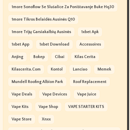
1more Sonoflow Se Slušalice Za Poništavanje Buke Hq30
1more Tikros Belaidės Ausinės Q10
1more Trijų Garsiakalbių Ausinės
1xbet Apk
1xbet App
1xbet Download
Accessoires
Anjing
Bokep
Cibai
Kilas Cerita
Kilascerita.com
Kontol
Lanciao
Memek
Mundell Roofing Albion Park
Roof Replacement
Vape Deals
Vape Devices
Vape Juice
Vape Kits
Vape Shop
VAPE STARTER KITS
Vape Store
Xnxx