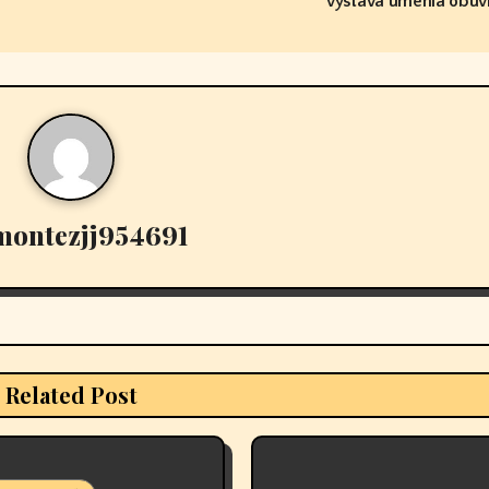
výstava umenia obuvi
montezjj954691
Related Post