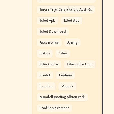
1more Trijų Garsiakalbių Ausinės
1xbet Apk
1xbet App
1xbet Download
Accessoires
Anjing
Bokep
Cibai
Kilas Cerita
Kilascerita.com
Kontol
Laidinis
Lanciao
Memek
Mundell Roofing Albion Park
Roof Replacement