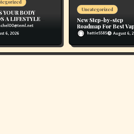
tegorized
Uncategorized
S YOUR BODY
S A LIFESTYLE
New Step-by-step
NGE
Roadmap For Best Va
achel00@teml.net
Store Near Me
hattie5585
August 6, 
st 6, 2026