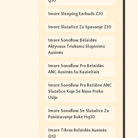
Q10
1more Sleeping Earbuds Z30
1more Slušalice Za Spavanje Z30
1more Sonoflow Belaidės
Aktyvaus Triukšmo Slopinimo
Ausinės
1more Sonoflow Pro Belaidės
ANC Ausinės Su Kaušeliais
1more Sonoflow Pro Bežične ANC
Slušalice Koje Se Nose Preko
Ušiju
1more Sonoflow Se Slušalice Za
Poništavanje Buke Hq30
1more Tikros Belaidės Ausinės
Q10