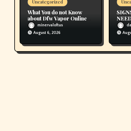
Uncategorized
Unca
o
What You do not Know
SIGN
n
about Dfw Vapor Online
NEED
Order Could Possibly be
CHA
minervaloftus
d
Costing To Greater than
August 6, 2026
Augu
You Suppose