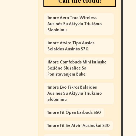
Call the cloud!
1more Aero True Wireless
Ausinės Su Aktyviu Triukšmo
Slopinimu
1more Atviro Tipo Ausies
Belaidės Ausinės S70
1More Comfobuds Mini Istinske
Bežične Slušalice Sa
Poništavanjem Buke
1more Evo Tikros Belaidės
Ausinės Su Aktyviu Triukšmo
Slopinimu
1more Fit Open Earbuds S50
1more Fit Se Atviri Ausinukai S30