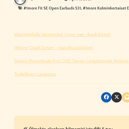
#
1more Fit SE Open Earbuds S31
, #
1more Kolminkertaiset E
Vastamelulla Varustetut Over-ear -kuulokkeet
1More Quad Driver -nappikuulokkeet
1more Pistonbuds Pro Q30 Täysin Langattomat Aktiivi
Todellinen Langaton
P