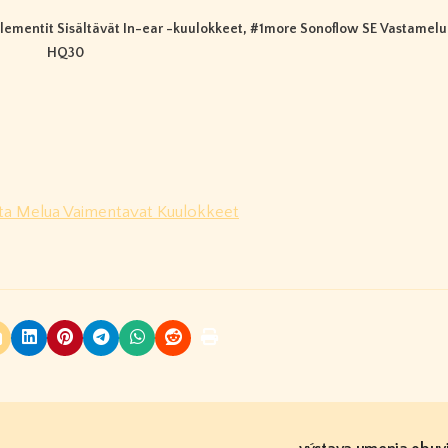
lementit Sisältävät In-ear -kuulokkeet
, #
1more Sonoflow SE Vastamelu
HQ30
sta Melua Vaimentavat Kuulokkeet