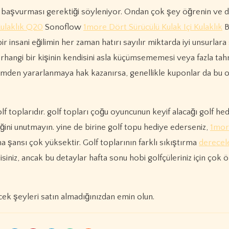
a başvurması gerektiği söyleniyor. Ondan çok şey öğrenin ve 
ulaklık Q20
Sonoflow
1more Dört Sürücülü Kulak Içi Kulaklık
B
nsani eğilimin her zaman hatırı sayılır miktarda iyi unsurlara
rhangi bir kişinin kendisini asla küçümsememesi veya fazla ta
dirimden yararlanmaya hak kazanırsa, genellikle kuponlar da bu
olf toplarıdır. golf topları çoğu oyuncunun keyif alacağı golf he
eceğini unutmayın. yine de birine golf topu hediye ederseniz,
1mor
 şansı çok yüksektir. Golf toplarının farklı sıkıştırma
derecel
isiniz, ancak bu detaylar hafta sonu hobi golfçüleriniz için çok 
cek şeyleri satın almadığınızdan emin olun.