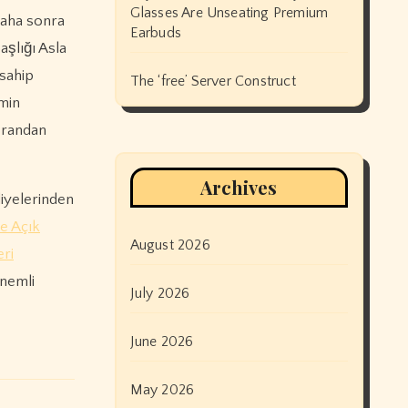
Glasses Are Unseating Premium
daha sonra
Earbuds
aşlığı Asla
 sahip
The ‘free’ Server Construct
hmin
 orandan
Archives
diyelerinden
e Açık
August 2026
eri
önemli
July 2026
June 2026
May 2026