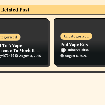
Related Post
Uncategorized
tegorized
Pod Vape Kits
t To A Vape
rence To Mock It-
minervaloftus
The Vapers Changed
lly4173499
August 8, 2026
August 8, 2026
houghts