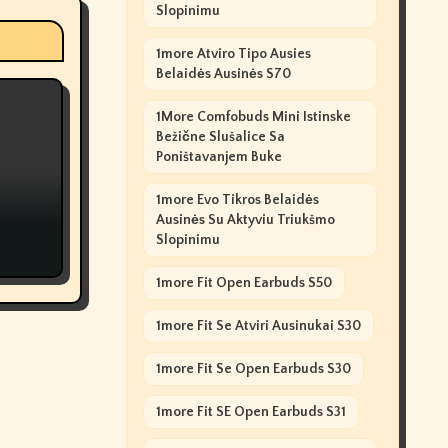
Slopinimu
1more Atviro Tipo Ausies
Belaidės Ausinės S70
1More Comfobuds Mini Istinske
Bežične Slušalice Sa
Poništavanjem Buke
1more Evo Tikros Belaidės
Ausinės Su Aktyviu Triukšmo
Slopinimu
1more Fit Open Earbuds S50
1more Fit Se Atviri Ausinukai S30
1more Fit Se Open Earbuds S30
1more Fit SE Open Earbuds S31