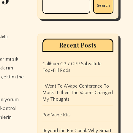
Search
lolu
Recent Posts
Caliburn G3 / GPP Substitute
klarım
Top-Fill Pods
ı çektim (ne
I Went To A Vape Conference To
Mock It-then The Vapers Changed
My Thoughts
lanıyorum
 kontrol
Pod Vape Kits
mlerin
Beyond the Ear Canal: Why Smart