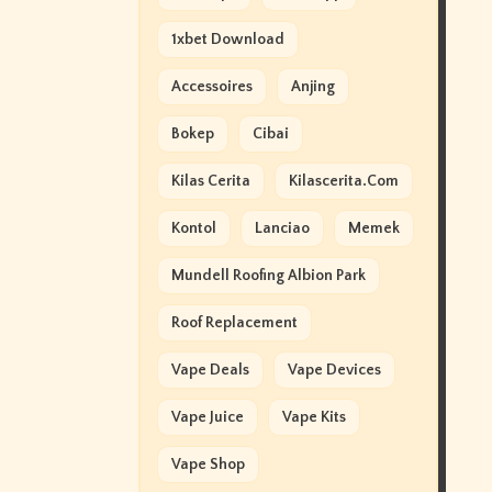
1xbet Download
Accessoires
Anjing
Bokep
Cibai
Kilas Cerita
Kilascerita.com
Kontol
Lanciao
Memek
Mundell Roofing Albion Park
Roof Replacement
Vape Deals
Vape Devices
Vape Juice
Vape Kits
Vape Shop