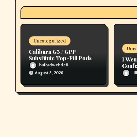
a
t
i
Uncategorized
o
Unca
Caliburn G3 / GPP
n
Substitute Top-Fill Pods
I Wen
Confe
bufordwehrle8
then 
li
August 8, 2026
My T