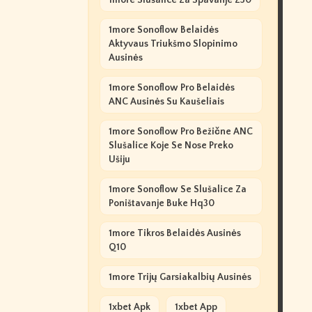
1more Slušalice Za Spavanje Z30
1more Sonoflow Belaidės
Aktyvaus Triukšmo Slopinimo
Ausinės
1more Sonoflow Pro Belaidės
ANC Ausinės Su Kaušeliais
1more Sonoflow Pro Bežične ANC
Slušalice Koje Se Nose Preko
Ušiju
1more Sonoflow Se Slušalice Za
Poništavanje Buke Hq30
1more Tikros Belaidės Ausinės
Q10
1more Trijų Garsiakalbių Ausinės
1xbet Apk
1xbet App