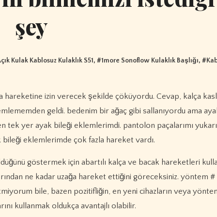
şey
çık Kulak Kablosuz Kulaklık S51
, #
1more Sonoflow Kulaklık Başlığı
, #
Kab
emlememden geldi. bedenim bir ağaç gibi sallanıyordu ama aya
en tek yer ayak bileği eklemlerimdi. pantolon paçalarımı yukar
 bileği eklemlerimde çok fazla hareket vardı.
ldüğünü göstermek için abartılı kalça ve bacak hareketleri kul
larından ne kadar uzağa hareket ettiğini göreceksiniz. yöntem #
tmiyorum bile, bazen pozitifliğin, en yeni cihazların veya yönte
arını kullanmak oldukça avantajlı olabilir.