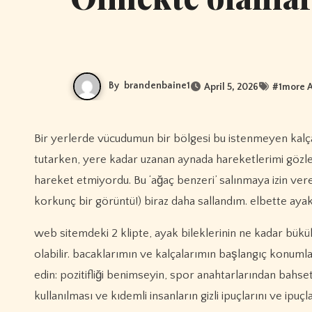
By
brandenbaine1
April 5, 2026
#
1more A
Bir yerlerde vücudumun bir bölgesi bu istenmeyen kalça hareketine izin verecek şekilde çöküyordu. Cevap, kalça kaslarımı sıkı
tutarken, yere kadar uzanan aynada hareketlerimi gözl
hareket etmiyordu. Bu ‘ağaç benzeri’ salınmaya izin ver
korkunç bir görüntü!) biraz daha sallandım. elbette ayak
web sitemdeki 2 klipte, ayak bileklerinin ne kadar bükü
olabilir. bacaklarımın ve kalçalarımın başlangıç ​​konum
edin: pozitifliği benimseyin, spor anahtarlarından bahse
kullanılması ve kıdemli insanların gizli ipuçlarını ve ipuçl