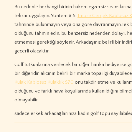
Bu nedenle herhangi birinin hakem egzersiz seansların
tekrar uygulayın. Yöntem # 5:
1more Gerçek Kablosuz K
tahminde bulunmayın veya ona göre davranmayın.Tek bir i
olduğunu tahmin edin. bu benzersiz nedenden dolayı, he
etmemesi gerektiği söylenir. Arkadaşınız belirli bir in
geçerli olacaktır.
Golf tutkunlarına verilecek bir diğer harika hediye ise g
bir diğeridir. alıcının belirli bir marka topa ilgi duyabil
Kulak Kablosuz Kulaklık S70
onu takdir etme ve kullanma
olduğunu ve farklı hava koşullarında kullanıldığını bilmel
olmayabilir.
sadece erkek arkadaşlarınıza kadın golf topu sayılabile