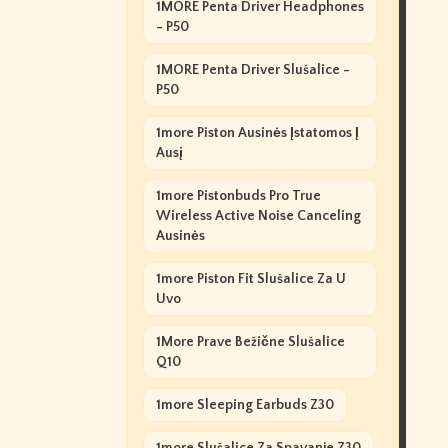
1MORE Penta Driver Headphones
- P50
1MORE Penta Driver Slušalice -
P50
1more Piston Ausinės Įstatomos Į
Ausį
1more Pistonbuds Pro True
Wireless Active Noise Canceling
Ausinės
1more Piston Fit Slušalice Za U
Uvo
1More Prave Bežične Slušalice
Q10
1more Sleeping Earbuds Z30