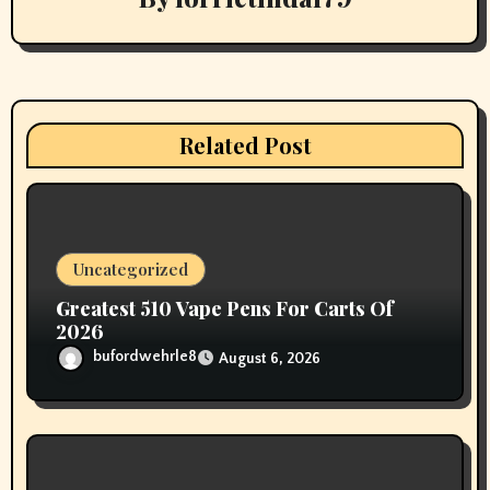
g
a
t
i
Related Post
o
n
Uncategorized
Greatest 510 Vape Pens For Carts Of
2026
bufordwehrle8
August 6, 2026