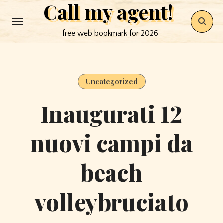
Call my agent!
Skip
to
free web bookmark for 2026
content
Uncategorized
Inaugurati 12
nuovi campi da
beach
volleybruciato