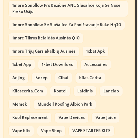
1more Sonoflow Pro Bežične ANC Slušalice Koje Se Nose
Preko Ušiju
1more Sonoflow Se Slušalice Za Poništavanje Buke Hq30
1more Tikros Belaidės Ausinės Q10
1more Trijų Garsiakalbių Ausinės
1xbet Apk
1xbet App
1xbet Download
Accessoires
Anjing
Bokep
Cibai
Kilas Cerita
Kilascerita.com
Kontol
Laidinis
Lanciao
Memek
Mundell Roofing Albion Park
Roof Replacement
Vape Devices
Vape Juice
Vape Kits
Vape Shop
VAPE STARTER KITS