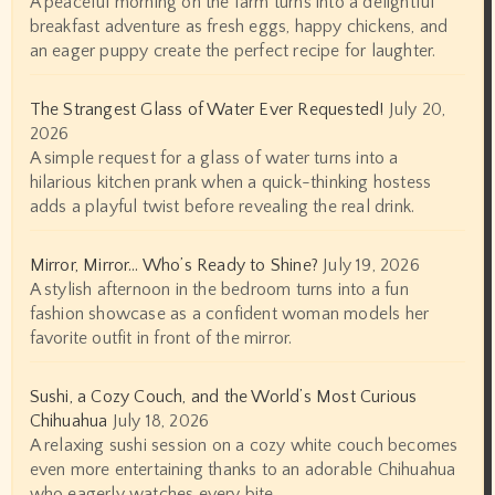
A peaceful morning on the farm turns into a delightful
breakfast adventure as fresh eggs, happy chickens, and
an eager puppy create the perfect recipe for laughter.
The Strangest Glass of Water Ever Requested!
July 20,
2026
A simple request for a glass of water turns into a
hilarious kitchen prank when a quick-thinking hostess
adds a playful twist before revealing the real drink.
Mirror, Mirror… Who’s Ready to Shine?
July 19, 2026
A stylish afternoon in the bedroom turns into a fun
fashion showcase as a confident woman models her
favorite outfit in front of the mirror.
Sushi, a Cozy Couch, and the World’s Most Curious
Chihuahua
July 18, 2026
A relaxing sushi session on a cozy white couch becomes
even more entertaining thanks to an adorable Chihuahua
who eagerly watches every bite.