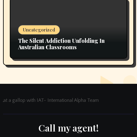
Uncategorized
The Silent Addiction Unfolding In
Australian Classrooms
at a gallop with IAT- International Alpha Team
Call my agent!