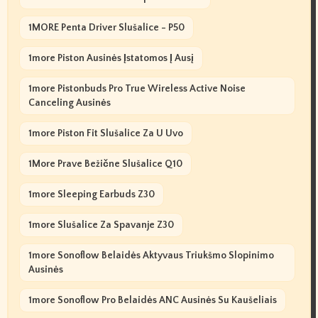
1MORE Penta Driver Slušalice - P50
1more Piston Ausinės Įstatomos Į Ausį
1more Pistonbuds Pro True Wireless Active Noise
Canceling Ausinės
1more Piston Fit Slušalice Za U Uvo
1More Prave Bežične Slušalice Q10
1more Sleeping Earbuds Z30
1more Slušalice Za Spavanje Z30
1more Sonoflow Belaidės Aktyvaus Triukšmo Slopinimo
Ausinės
1more Sonoflow Pro Belaidės ANC Ausinės Su Kaušeliais