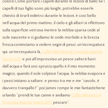
colore.Come portare i capelli durante le lezioni di ballo Se i
capelli di tuo figlio sono più lunghi, potrebbe esserle
chiesto di tirarli indietro durante le lezioni. è così bello
nell’acqua del primo mattino, il cielo e gli alberi si riflettono
sulla superficie vetrosa mentre la nebbia sparsa cede al
sole nascente e ci godiamo le onde morbide e la brezza
fresca.cominciamo a vedere segni di pesci, un’increspatura
qui, un’increspatura là,
Cuffie Wireless A Orecchio Aperto
1more S70
e poi all’improvviso un pesce salterà fuori
dall’acqua e farà uno spruzzo.quello è il mio momento
magico, quando il sole colpisce l’acqua, la nebbia evapora e
i pesci iniziano a saltare, e penso tra me e me “cavolo, è
davvero tranquillo?” poi James rompe le mie fantasticherie
urlando “prendi le tue canne e andiamo
Cuffie Wireless A
Orecchio Aperto 1more S70
pescare”.