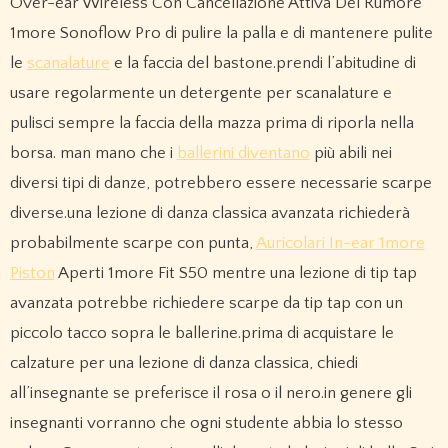
Over-ear Wireless Con Cancellazione Attiva Del Rumore
1more Sonoflow Pro di pulire la palla e di mantenere pulite
le
scanalature
e la faccia del bastone.prendi l’abitudine di
usare regolarmente un detergente per scanalature e
pulisci sempre la faccia della mazza prima di riporla nella
borsa. man mano che i
ballerini diventano
più abili nei
diversi tipi di danze, potrebbero essere necessarie scarpe
diverse.una lezione di danza classica avanzata richiederà
probabilmente scarpe con punta,
Auricolari In-ear 1more
Piston
Aperti 1more Fit S50 mentre una lezione di tip tap
avanzata potrebbe richiedere scarpe da tip tap con un
piccolo tacco sopra le ballerine.prima di acquistare le
calzature per una lezione di danza classica, chiedi
all’insegnante se preferisce il rosa o il nero.in genere gli
insegnanti vorranno che ogni studente abbia lo stesso