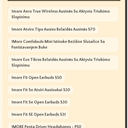
1more Aero True Wireless Ausinės Su Aktyviu Triukšmo
Slopinimu
1more Atviro Tipo Ausies Belaidės Ausinės S70
1More Comfobuds Mini Istinske Bežične Slušalice Sa
Poništavanjem Buke
1more Evo Tikros Belaidės Ausinės Su Aktyviu Triukšmo
Slopinimu
1more Fit Open Earbuds S50
1more Fit Se Atviri Ausinukai S30
1more Fit Se Open Earbuds S30
1more Fit SE Open Earbuds S31
1MORE Penta Driver Headphones - P50