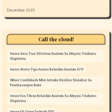
December 2025
Call the cloud!
1more Aero True Wireless Ausinės Su Aktyviu Triukšmo
Slopinimu
1more Atviro Tipo Ausies Belaidės Ausinės S70
1More Comfobuds Mini Istinske Bežične Slušalice Sa
Poništavanjem Buke
1more Evo Tikros Belaidės Ausinės Su Aktyviu Triukšmo
Slopinimu
1more Fit Open Earbuds S50