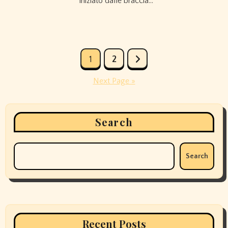
iniziato dalle braccia…
Posts
1
2
pagination
Next Page »
Search
Search
Recent Posts