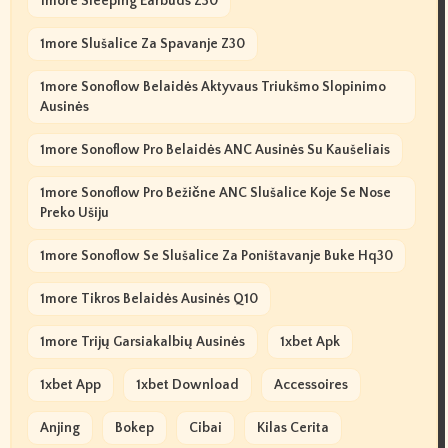
1more Sleeping Earbuds Z30
1more Slušalice Za Spavanje Z30
1more Sonoflow Belaidės Aktyvaus Triukšmo Slopinimo
Ausinės
1more Sonoflow Pro Belaidės ANC Ausinės Su Kaušeliais
1more Sonoflow Pro Bežične ANC Slušalice Koje Se Nose
Preko Ušiju
1more Sonoflow Se Slušalice Za Poništavanje Buke Hq30
1more Tikros Belaidės Ausinės Q10
1more Trijų Garsiakalbių Ausinės
1xbet Apk
1xbet App
1xbet Download
Accessoires
Anjing
Bokep
Cibai
Kilas Cerita