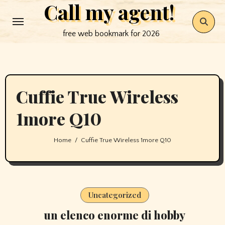
Call my agent!
Skip
to
free web bookmark for 2026
content
Cuffie True Wireless
1more Q10
Home
Cuffie True Wireless 1more Q10
Uncategorized
un elenco enorme di hobby