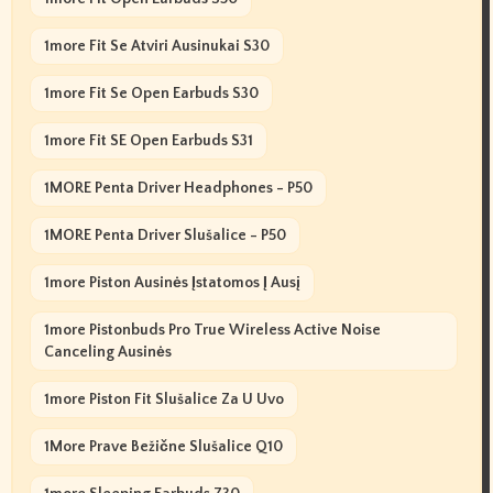
1more Fit Se Atviri Ausinukai S30
1more Fit Se Open Earbuds S30
1more Fit SE Open Earbuds S31
1MORE Penta Driver Headphones - P50
1MORE Penta Driver Slušalice - P50
1more Piston Ausinės Įstatomos Į Ausį
1more Pistonbuds Pro True Wireless Active Noise
Canceling Ausinės
1more Piston Fit Slušalice Za U Uvo
1More Prave Bežične Slušalice Q10