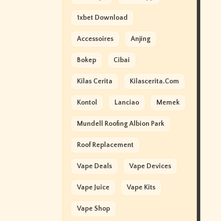
1xbet Download
Accessoires
Anjing
Bokep
Cibai
Kilas Cerita
Kilascerita.com
Kontol
Lanciao
Memek
Mundell Roofing Albion Park
Roof Replacement
Vape Deals
Vape Devices
Vape Juice
Vape Kits
Vape Shop