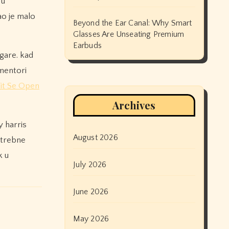
 u
ao je malo
Beyond the Ear Canal: Why Smart
Glasses Are Unseating Premium
Earbuds
igare. kad
 mentori
it Se Open
Archives
y harris
August 2026
potrebne
k u
July 2026
June 2026
May 2026