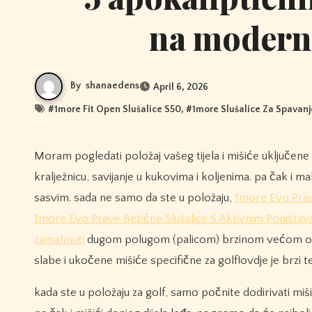
na modern
By
shanaedens
April 6, 2026
#
1more Fit Open Slušalice S50
, #
1more Slušalice Za Spavanj
Moram pogledati položaj vašeg tijela i mišiće uključene u održavanje tog položaja. što je to? znamo na adresi da imate nagnutu
kralježnicu, savijanje u kukovima i koljenima. pa čak i mal
sasvim. sada ne samo da ste u položaju,
1more Evo Prav
1more Evo Prave Bežične Slušalice S Aktivnim Poništa
zamahnuti
dugom polugom (palicom) brzinom većom od 8
slabe i ukočene mišiće specifične za golf!ovdje je brzi te
kada ste u položaju za golf, samo počnite dodirivati ​​mišiće