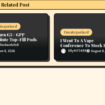
Related Post
tegorized
Uncategorized
urn G3 / GPP
itute Top-Fill Pods
I Went To A Vape
Conference To Mock I
ufordwehrle8
then The Vapers Chan
lilly4173499
August 8,
st 8, 2026
My Thoughts