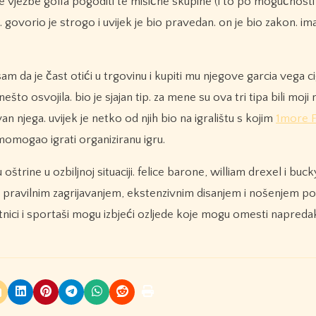
lje vježbe golfa pogoditi te mišićne skupine (i to po mogućnosti
govorio je strogo i uvijek je bio pravedan. on je bio zakon. im
 da je čast otići u trgovinu i kupiti mu njegove garcia vega c
to osvojila. bio je sjajan tip. za mene su ova tri tipa bili moji
an njega. uvijek je netko od njih bio na igralištu s kojim
1more F
momogao igrati organiziranu igru.
štrine u ozbiljnoj situaciji. felice barone, william drexel i buck
no. pravilnim zagrijavanjem, ekstenzivnim disanjem i nošenjem 
tnici i sportaši mogu izbjeći ozljede koje mogu omesti napreda