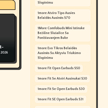
Slopinimu
1more Atviro Tipo Ausies
Belaidės Ausinės S70
1More Comfobuds Mini Istinske
Bežične Slušalice Sa
Poništavanjem Buke
t-
1more Evo Tikros Belaidės
ged
 2026
Ausinės Su Aktyviu Triukšmo
Slopinimu
1more Fit Open Earbuds S50
1more Fit Se Atviri Ausinukai S30
1more Fit Se Open Earbuds S30
1more Fit SE Open Earbuds S31