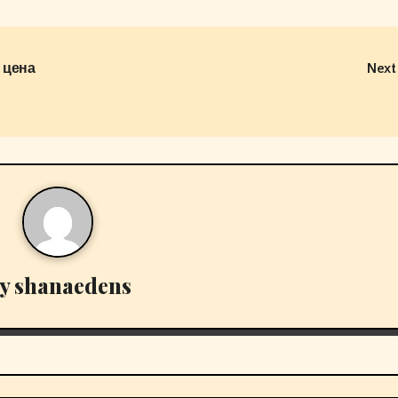
 цена
Next
y
shanaedens