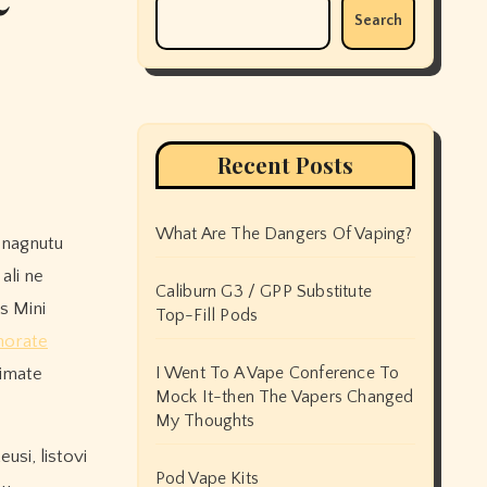
Search
Recent Posts
What Are The Dangers Of Vaping?
ali ne
Caliburn G3 / GPP Substitute
 Mini
Top-Fill Pods
orate
I Went To A Vape Conference To
 imate
Mock It-then The Vapers Changed
My Thoughts
eusi, listovi
Pod Vape Kits