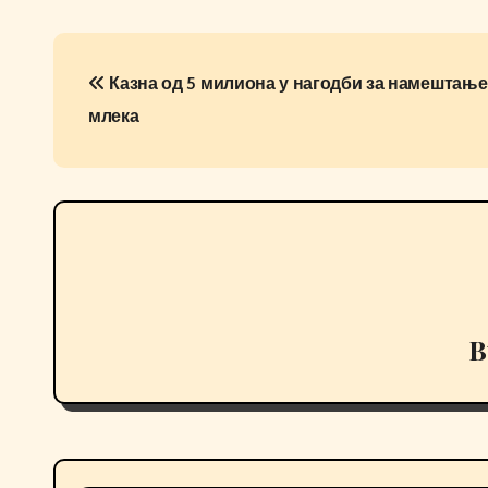
P
Казна од 5 милиона у нагодби за намештање
o
млека
s
t
n
a
v
B
i
g
a