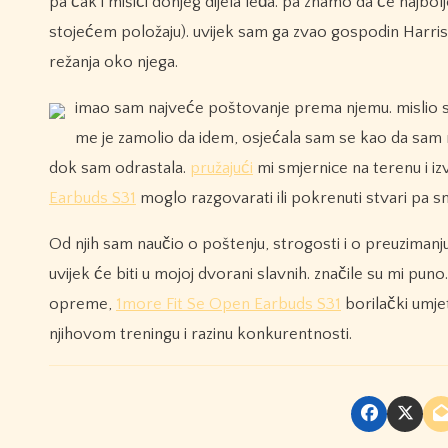
pa čak i mišići donjeg dijela leđa. pa znamo da će najbo
stojećem položaju). uvijek sam ga zvao gospodin Harris. 
režanja oko njega.
imao sam najveće poštovanje prema njemu. mislio sam
me je zamolio da idem, osjećala sam se kao da sam neš
dok sam odrastala.
pružajući
mi smjernice na terenu i izv
Earbuds S31
moglo razgovarati ili pokrenuti stvari pa s
Od njih sam naučio o poštenju, strogosti i o preuzimanju o
uvijek će biti u mojoj dvorani slavnih. značile su mi pu
opreme,
1more Fit Se Open Earbuds S31
borilački umje
njihovom treningu i razinu konkurentnosti.