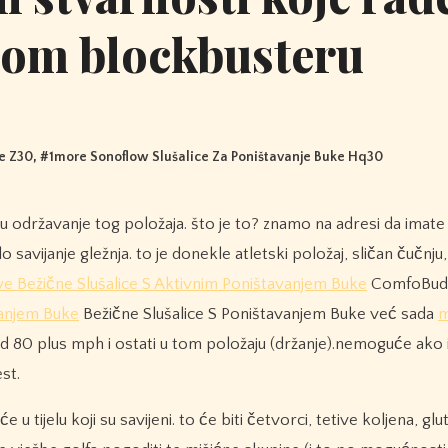
om blockbusteru
e Z30
, #
1more Sonoflow Slušalice Za Poništavanje Buke Hq30
o savijanje gležnja. to je donekle atletski položaj, sličan čučnju, 
e Bežične Slušalice S Aktivnim Poništavanjem Buke
ComfoBuds
vanjem Buke
Bežične Slušalice S Poništavanjem Buke već sada
m
0 plus mph i ostati u tom položaju (držanje).nemoguće ako
st.
 u tijelu koji su savijeni. to će biti četvorci, tetive koljena, glut