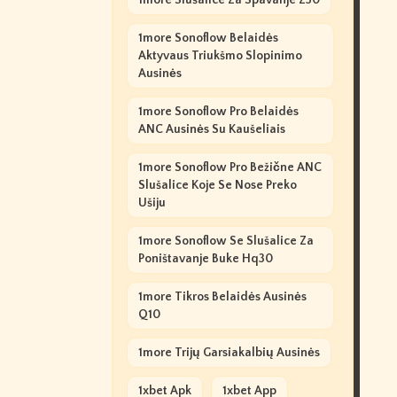
1more Slušalice Za Spavanje Z30
1more Sonoflow Belaidės
Aktyvaus Triukšmo Slopinimo
Ausinės
1more Sonoflow Pro Belaidės
ANC Ausinės Su Kaušeliais
1more Sonoflow Pro Bežične ANC
Slušalice Koje Se Nose Preko
Ušiju
1more Sonoflow Se Slušalice Za
Poništavanje Buke Hq30
1more Tikros Belaidės Ausinės
Q10
1more Trijų Garsiakalbių Ausinės
1xbet Apk
1xbet App