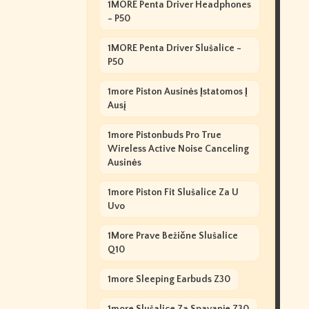
1MORE Penta Driver Headphones
- P50
1MORE Penta Driver Slušalice -
P50
1more Piston Ausinės Įstatomos Į
Ausį
1more Pistonbuds Pro True
Wireless Active Noise Canceling
Ausinės
1more Piston Fit Slušalice Za U
Uvo
1More Prave Bežične Slušalice
Q10
1more Sleeping Earbuds Z30