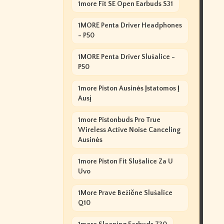
1more Fit SE Open Earbuds S31
1MORE Penta Driver Headphones
- P50
1MORE Penta Driver Slušalice -
P50
1more Piston Ausinės Įstatomos Į
Ausį
1more Pistonbuds Pro True
Wireless Active Noise Canceling
Ausinės
1more Piston Fit Slušalice Za U
Uvo
1More Prave Bežične Slušalice
Q10