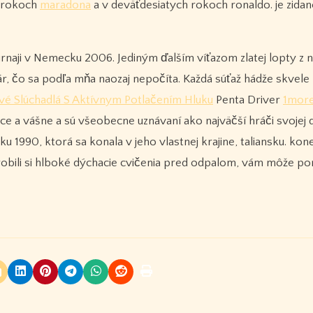
h rokoch
maradona
a v deväťdesiatych rokoch ronaldo. je zida
 turnaji v Nemecku 2006. Jediným ďalším víťazom zlatej lopty z 
r, čo sa podľa mňa naozaj nepočíta. Každá súťaž hádže skvele
é Slúchadlá S Aktívnym Potlačením Hluku
Penta Driver
1mor
ce a vášne a sú všeobecne uznávaní ako najväčší hráči svojej 
ku 1990, ktorá sa konala v jeho vlastnej krajine, taliansku. ko
 urobili si hlboké dýchacie cvičenia pred odpalom, vám môže p