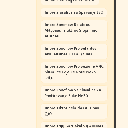
1more Sleeping Earbuds Z30
1more Slušalice Za Spavanje Z30
1more Sonoflow Belaidės
Aktyvaus Triukšmo Slopinimo
Ausinės
1more Sonoflow Pro Belaidės
ANC Ausinės Su Kaušeliais
1more Sonoflow Pro Bežične ANC
Slušalice Koje Se Nose Preko
Ušiju
1more Sonoflow Se Slušalice Za
Poništavanje Buke Hq30
1more Tikros Belaidės Ausinės
Q10
1more Trijų Garsiakalbių Ausinės