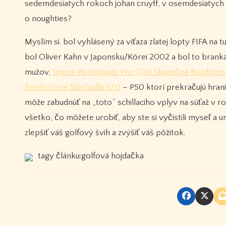
sedemdesiatych rokoch johan cruyff, v osemdesiatyc
o noughties?
Myslím si. bol vyhlásený za víťaza zlatej lopty FIFA na
bol Oliver Kahn v Japonsku/Kórei 2002 a bol to branká
mužov,
1more Pistonbuds Pro Q30 Skutočné Bezdrôtov
Bezdrôtové Slúchadlá S70
– P50 ktorí prekračujú hrani
môže zabudnúť na „toto” schillaciho vplyv na súťaž v ro
všetko, čo môžete urobiť, aby ste si vyčistili myseľ a
zlepšiť váš golfový švih a zvýšiť váš pôžitok.
tagy článku:golfová hojdačka