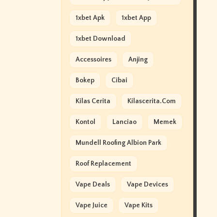
1xbet Apk
1xbet App
1xbet Download
Accessoires
Anjing
Bokep
Cibai
Kilas Cerita
Kilascerita.com
Kontol
Lanciao
Memek
Mundell Roofing Albion Park
Roof Replacement
Vape Deals
Vape Devices
Vape Juice
Vape Kits