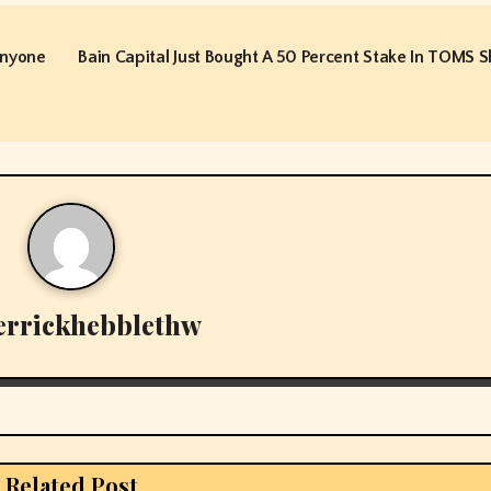
Anyone
Bain Capital Just Bought A 50 Percent Stake In TOMS 
errickhebblethw
Related Post