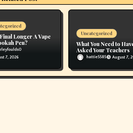
tegorized
Uncategorized
Final Longer A Vape
ookah Pen?
What You Need to Hav
Asked Your Teachers
rleyfoulds0
About Refill Glas Pods
hattie5585
August 7, 
st 7, 2026