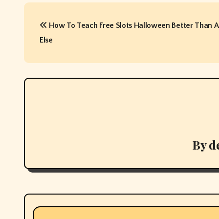
P
How To Teach Free Slots Halloween Better Than 
o
Else
s
t
n
a
v
By
d
i
g
a
t