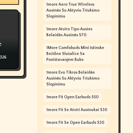
1more Aero True Wireless
Ausinės Su Aktyviu Triukšmo
Slopinimu
1more Atviro Tipo Ausies
Belaidės Ausinės S70
e
1More Comfobuds Mini Istinske
Bežične Slušalice Sa
2026
Poništavanjem Buke
1more Evo Tikros Belaidės
Ausinės Su Aktyviu Triukšmo
Slopinimu
1more Fit Open Earbuds S50
1more Fit Se Atviri Ausinukai S30
1more Fit Se Open Earbuds S30