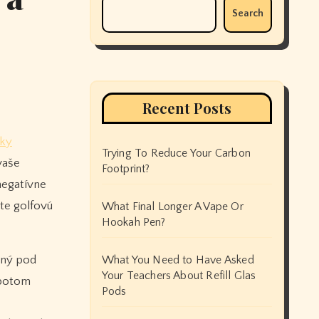
Search
Recent Posts
íky
Trying To Reduce Your Carbon
vaše
Footprint?
negatívne
ite golfovú
What Final Longer A Vape Or
Hookah Pen?
ený pod
What You Need to Have Asked
Your Teachers About Refill Glas
 potom
Pods