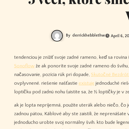
By
derrickhebblethw
April 6, 2
tendenciou je znížiť svoje zadné rameno, keď sa rovina
Sonoflow
že ak ponoríte svoje zadné rameno do švihu
načasovanie, pozícia rúk pri dopade,
Skutočné Bezdrô
ovplyvnené. riešenie našťastie
existuje
jednoduché rieše
loptičku pod zadnú nohu (uistite sa, že ½ loptičky je v z
ak je lopta nepríjemná, použite uterák alebo niečo, č
zadnou pätou, Káblové aby ste zaistili, že neprenášat
jednoducho urobte svoj normálny švih. kto bude legen