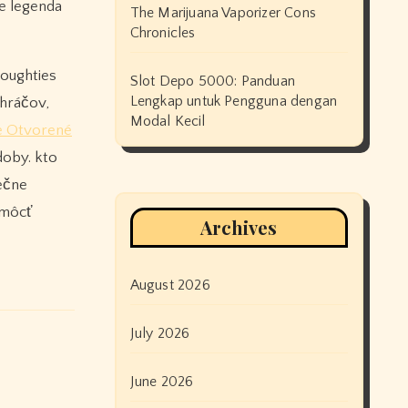
ne legenda
The Marijuana Vaporizer Cons
Chronicles
noughties
Slot Depo 5000: Panduan
Lengkap untuk Pengguna dengan
 hráčov,
Modal Kecil
e Otvorené
doby. kto
nečne
omôcť
Archives
August 2026
July 2026
June 2026