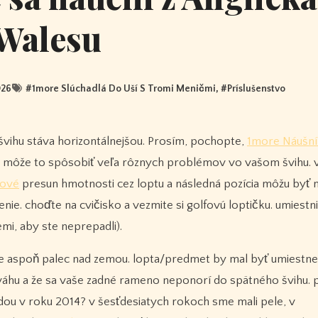
Walesu
026
#
1more Slúchadlá Do Uší S Tromi Meničmi
, #
Príslušenstvo
 švihu stáva horizontálnejšou. Prosím, pochopte,
1more Náušn
, môže to spôsobiť veľa rôznych problémov vo vašom švihu. 
tové
presun hmotnosti cez loptu a následná pozícia môžu byť 
nie. choďte na cvičisko a vezmite si golfovú loptičku. umiestn
emi, aby ste neprepadli).
o je aspoň palec nad zemou. lopta/predmet by mal byť umiestn
e váhu a že sa vaše zadné rameno neponorí do spätného švihu.
dou v roku 2014? v šesťdesiatych rokoch sme mali pele, v