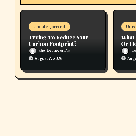
i
o
Uncategorized
Unca
n
Trying To Reduce Your
What 
Carbon Footprint?
Or H
shelbycowart75
ca
August 7, 2026
Augu